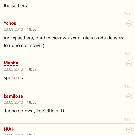
the settlers
108
Ychos
23.03.2010
18:56
raczej settlers, bardzo ciekawa seria, ale szkoda deus ex,
terudno sie mowi ;)
109
Mepha
23.03.2010
18:57
spoko gra
110
kamiloss
23.03.2010
18:58
Jasna sprawa, że Settlers :D
111
HUtH