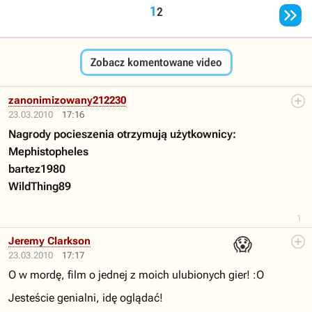

1
2
Zobacz komentowane video
zanonimizowany212230
23.03.2010
17:16
Nagrody pocieszenia otrzymują użytkownicy:
Mephistopheles
bartez1980
WildThing89
1
😱
Jeremy Clarkson
23.03.2010
17:17
O w mordę, film o jednej z moich ulubionych gier! :O
Jesteście genialni, idę oglądać!