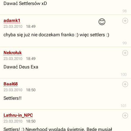
Dawać Settlersów xD
98
😊
adamk1
23.03.2010
18:49
chyba się już nie doczekam franko :) więc settlers :)
99
Nekrołuk
23.03.2010
18:49
Dawać Deus Exa
100
Baal68
23.03.2010
18:50
Settlers!!
101
Lathru-in_NPC
23.03.2010
18:50
Settlers! ;) Neverhood wygląda świetnie. Będę musiał