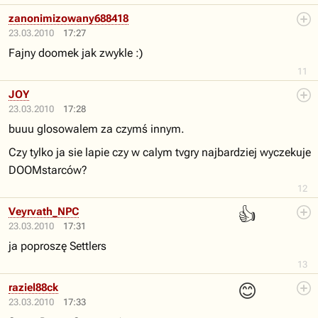
zanonimizowany688418
23.03.2010
17:27
Fajny doomek jak zwykle :)
11
JOY
23.03.2010
17:28
buuu glosowalem za czymś innym.
Czy tylko ja sie lapie czy w calym tvgry najbardziej wyczekuje
DOOMstarców?
12
👍
Veyrvath_NPC
23.03.2010
17:31
ja poproszę Settlers
13
😊
raziel88ck
23.03.2010
17:33