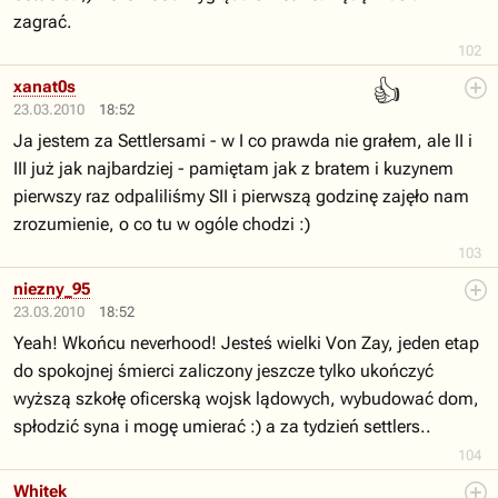
zagrać.
102
👍
xanat0s
23.03.2010
18:52
Ja jestem za Settlersami - w I co prawda nie grałem, ale II i
III już jak najbardziej - pamiętam jak z bratem i kuzynem
pierwszy raz odpaliliśmy SII i pierwszą godzinę zajęło nam
zrozumienie, o co tu w ogóle chodzi :)
103
niezny_95
23.03.2010
18:52
Yeah! Wkońcu neverhood! Jesteś wielki Von Zay, jeden etap
do spokojnej śmierci zaliczony jeszcze tylko ukończyć
wyższą szkołę oficerską wojsk lądowych, wybudować dom,
spłodzić syna i mogę umierać :) a za tydzień settlers..
104
Whitek