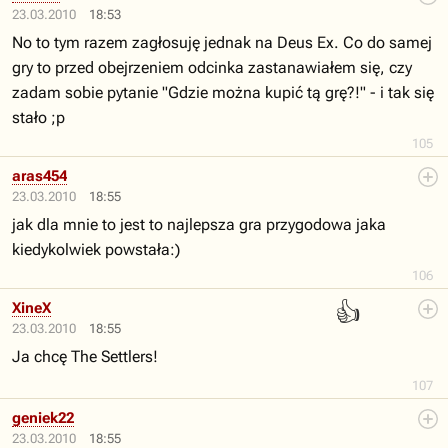
23.03.2010
18:53
No to tym razem zagłosuję jednak na Deus Ex. Co do samej
gry to przed obejrzeniem odcinka zastanawiałem się, czy
zadam sobie pytanie "Gdzie można kupić tą grę?!" - i tak się
stało ;p
105
aras454
23.03.2010
18:55
jak dla mnie to jest to najlepsza gra przygodowa jaka
kiedykolwiek powstała:)
106
👍
XineX
23.03.2010
18:55
Ja chcę The Settlers!
107
geniek22
23.03.2010
18:55