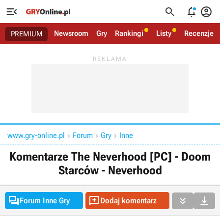




Newsroom
Gry
Rankingi
Listy
Recenzje
PREMIUM
www.gry-online.pl
Forum
Gry
Inne



Komentarze The Neverhood [PC] - Doom
Starców - Neverhood




Forum Inne Gry
Dodaj komentarz