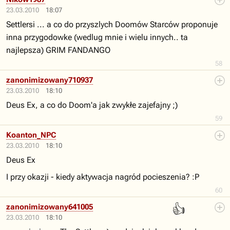
23.03.2010
18:07
Settlersi ... a co do przyszlych Doomów Starców proponuje
inna przygodowke (wedlug mnie i wielu innych.. ta
najlepsza) GRIM FANDANGO
58
zanonimizowany710937
23.03.2010
18:10
Deus Ex, a co do Doom'a jak zwykłe zajefajny ;)
59
Koanton_NPC
23.03.2010
18:10
Deus Ex
I przy okazji - kiedy aktywacja nagród pocieszenia? :P
60
👍
zanonimizowany641005
23.03.2010
18:10