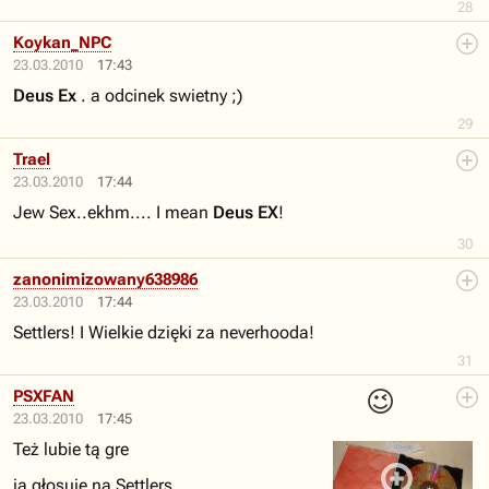
28
Koykan_NPC
23.03.2010
17:43
Deus Ex
. a odcinek swietny ;)
29
Trael
23.03.2010
17:44
Jew Sex..ekhm.... I mean
Deus EX
!
30
zanonimizowany638986
23.03.2010
17:44
Settlers! I Wielkie dzięki za neverhooda!
31
😉
PSXFAN
23.03.2010
17:45
Też lubie tą gre
ja głosuję na Settlers