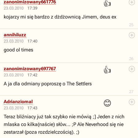
👍
zanonimizowany661776
23.03.2010
17:39
kojarzy mi się bardzo z dżdżownicą Jimem, deus ex
25
annihiluzz
23.03.2010
17:40
good ol times
26
👍
zanonimizowany697767
23.03.2010
17:42
A ja dla odmiany poproszę o The Settlers
27
😊
Adrianziomal
23.03.2010
17:43
Teraz bliźniacy już tak szybko nie mówią ;] Jeden z nich
mlaska co kilka(naście) słów... ;P Ale Neverhood się nie
zestarzał (poza rozdzielczością). ;)