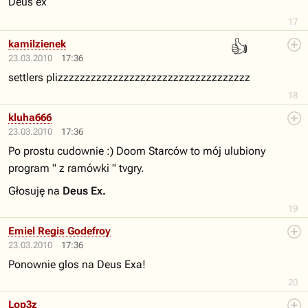
Deus ex
17
👍
kamilzienek
23.03.2010
17:36
settlers plizzzzzzzzzzzzzzzzzzzzzzzzzzzzzzzzzzz
18
kluha666
23.03.2010
17:36
Po prostu cudownie :) Doom Starców to mój ulubiony
program " z ramówki " tvgry.
Głosuję na
Deus Ex.
19
Emiel Regis Godefroy
23.03.2010
17:36
Ponownie glos na Deus Exa!
20
Lop3z