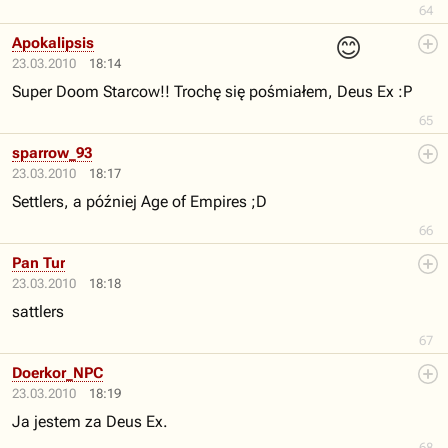
64
😊
Apokalipsis
23.03.2010
18:14
Super Doom Starcow!! Trochę się pośmiałem, Deus Ex :P
65
sparrow_93
23.03.2010
18:17
Settlers, a później Age of Empires ;D
66
Pan Tur
23.03.2010
18:18
sattlers
67
Doerkor_NPC
23.03.2010
18:19
Ja jestem za Deus Ex.
68