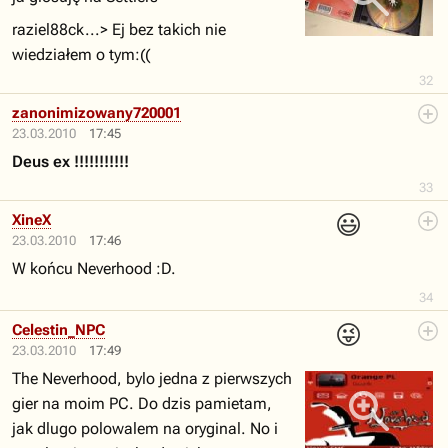
raziel88ck...> Ej bez takich nie
wiedziałem o tym:((
32
zanonimizowany720001
23.03.2010
17:45
Deus ex !!!!!!!!!!!
33
😃
XineX
23.03.2010
17:46
W końcu Neverhood :D.
34
😜
Celestin_NPC
23.03.2010
17:49
The Neverhood, bylo jedna z pierwszych
gier na moim PC. Do dzis pamietam,
jak dlugo polowalem na oryginal. No i