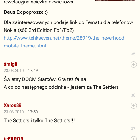
rewelacyjna sciezka dzwiekowa.
Deus Ex
poprosze :)
Dla zainteresowanych podaje link do Tematu dla telefonow
Nokia (s60 3rd Edition Fp1/Fp2)
http://www.tehkseven.net/theme/28919/the-neverhood-
mobile-theme.html
35
śmigli
23.03.2010
17:49
Świetny DOOM Starców. Gra też fajna.
A co do następnego odcinka - jestem za The Settlers
36
Xaros89
23.03.2010
17:50
The Settlers i tylko The Settlers!!!
37
teERROR