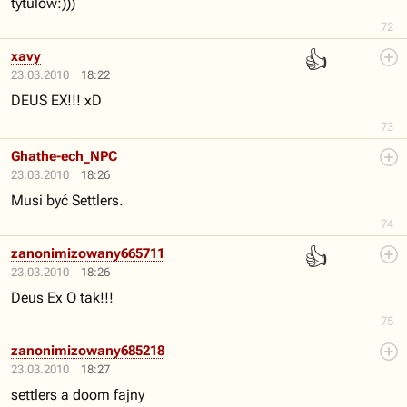
tytulow:)))
72
👍
xavy
23.03.2010
18:22
DEUS EX!!! xD
73
Ghathe-ech_NPC
23.03.2010
18:26
Musi być Settlers.
74
👍
zanonimizowany665711
23.03.2010
18:26
Deus Ex O tak!!!
75
zanonimizowany685218
23.03.2010
18:27
settlers a doom fajny