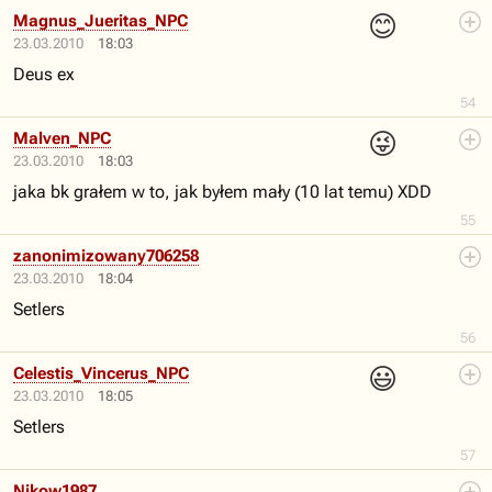
😊
Magnus_Jueritas_NPC
23.03.2010
18:03
Deus ex
54
😜
Malven_NPC
23.03.2010
18:03
jaka bk grałem w to, jak byłem mały (10 lat temu) XDD
55
zanonimizowany706258
23.03.2010
18:04
Setlers
56
😃
Celestis_Vincerus_NPC
23.03.2010
18:05
Setlers
57
Nikow1987