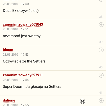
23.03.2010
17:50
Deus Ex oczywiście :)
38
zanonimizowany663043
23.03.2010
17:51
neverhood jest swietny
39
blocer
23.03.2010
17:53
Oczywiście że the Settlers
40
zanonimizowany697911
23.03.2010
17:54
Super Doom, Ja głosuje na Settlers
41
😃
dalione
23.03.2010
17:55