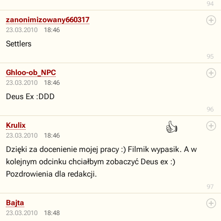
94
zanonimizowany660317
23.03.2010
18:46
Settlers
95
Ghloo-ob_NPC
23.03.2010
18:46
Deus Ex :DDD
96
👍
Krulix
23.03.2010
18:46
Dzięki za docenienie mojej pracy :) Filmik wypasik. A w
kolejnym odcinku chciałbym zobaczyć Deus ex :)
Pozdrowienia dla redakcji.
97
Bajta
23.03.2010
18:48