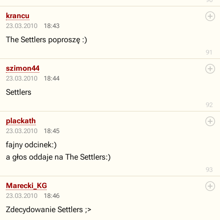
krancu
23.03.2010
18:43
The Settlers poproszę :)
91
szimon44
23.03.2010
18:44
Settlers
92
plackath
23.03.2010
18:45
fajny odcinek:)
a głos oddaje na The Settlers:)
93
Marecki_KG
23.03.2010
18:46
Zdecydowanie Settlers ;>