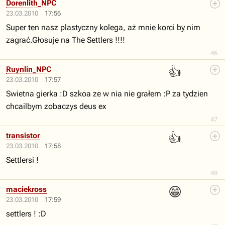
Dorenlith_NPC
23.03.2010
17:56
Super ten nasz plastyczny kolega, aż mnie korci by nim
zagrać.Głosuje na The Settlers !!!!
46
👍
Ruynlin_NPC
23.03.2010
17:57
Swietna gierka :D szkoa ze w nia nie grałem :P za tydzien
chcailbym zobaczys deus ex
47
👍
transistor
23.03.2010
17:58
Settlersi !
48
😁
maciekross
23.03.2010
17:59
settlers ! :D