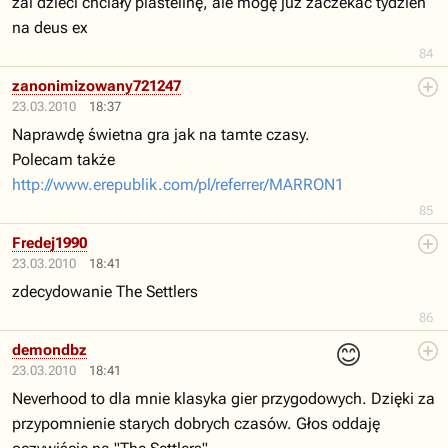
żal dzieci chciały plastelinę, ale mogę już zaczekać tydzień
na deus ex
84
zanonimizowany721247
23.03.2010
18:37
Naprawdę świetna gra jak na tamte czasy.
Polecam także
http://www.erepublik.com/pl/referrer/MARRON1
85
Fredej1990
23.03.2010
18:41
zdecydowanie The Settlers
86
😊
demondbz
23.03.2010
18:41
Neverhood to dla mnie klasyka gier przygodowych. Dzięki za
przypomnienie starych dobrych czasów. Głos oddaję