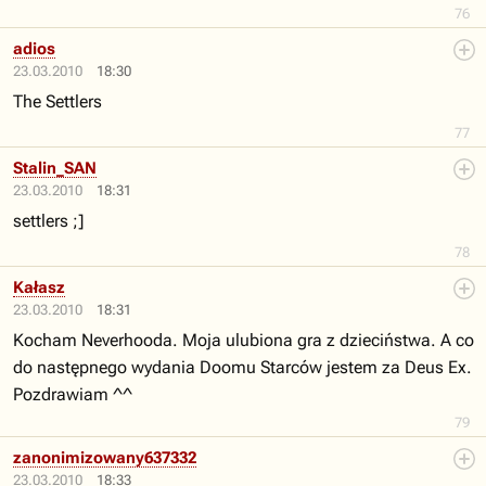
76
adios
23.03.2010
18:30
The Settlers
77
Stalin_SAN
23.03.2010
18:31
settlers ;]
78
Kałasz
23.03.2010
18:31
Kocham Neverhooda. Moja ulubiona gra z dzieciństwa. A co
do następnego wydania Doomu Starców jestem za Deus Ex.
Pozdrawiam ^^
79
zanonimizowany637332
23.03.2010
18:33