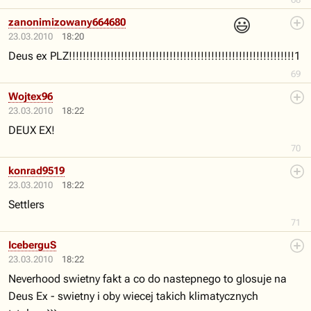
😃
zanonimizowany664680
23.03.2010
18:20
Deus ex PLZ!!!!!!!!!!!!!!!!!!!!!!!!!!!!!!!!!!!!!!!!!!!!!!!!!!!!!!!!!!!!!!!!!1
69
Wojtex96
23.03.2010
18:22
DEUX EX!
70
konrad9519
23.03.2010
18:22
Settlers
71
IceberguS
23.03.2010
18:22
Neverhood swietny fakt a co do nastepnego to glosuje na
Deus Ex - swietny i oby wiecej takich klimatycznych