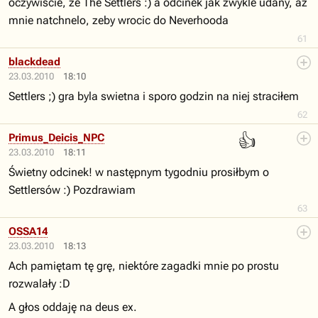
oczywiscie, ze The Settlers :) a odcinek jak zwykle udany, az
mnie natchnelo, zeby wrocic do Neverhooda
61
blackdead
23.03.2010
18:10
Settlers ;) gra byla swietna i sporo godzin na niej straciłem
62
👍
Primus_Deicis_NPC
23.03.2010
18:11
Świetny odcinek! w następnym tygodniu prosiłbym o
Settlersów :) Pozdrawiam
63
OSSA14
23.03.2010
18:13
Ach pamiętam tę grę, niektóre zagadki mnie po prostu
rozwalały :D
A głos oddaję na deus ex.