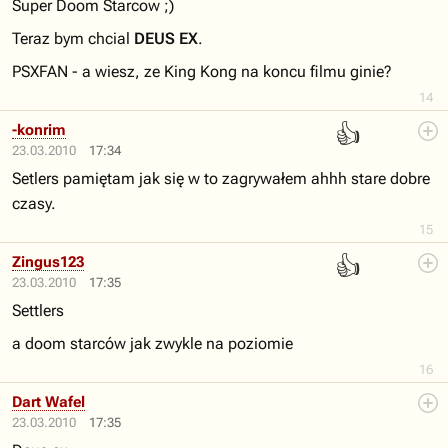
Super Doom Starcow ;)
Teraz bym chcial
DEUS EX
.
PSXFAN - a wiesz, ze King Kong na koncu filmu ginie?
14
👍
-konrim
23.03.2010
17:34
Setlers pamiętam jak się w to zagrywałem ahhh stare dobre
czasy.
15
👍
Zingus123
23.03.2010
17:35
Settlers
a doom starców jak zwykle na poziomie
16
Dart Wafel
23.03.2010
17:35