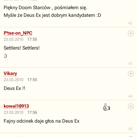
Piękny Doom Starców , pośmiałem się.
Myśle że Deus Ex jest dobrym kandydatem :D
42
P'tse-on_NPC
23.03.2010
17:55
Settlers! Settlers!
;)
43
Vikary
23.03.2010
17:55
Deus Ex !!
44
👍
kowal18913
23.03.2010
17:56
Fajny odcinek daje głos na Deus Ex
45