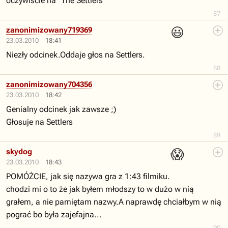
oczywiście na "The Settlers"
87
😃
zanonimizowany719369
23.03.2010
18:41
Niezły odcinek.Oddaje głos na Settlers.
88
zanonimizowany704356
23.03.2010
18:42
Genialny odcinek jak zawsze ;)
Głosuje na Settlers
89
😱
skydog
23.03.2010
18:43
POMÓŻCIE, jak się nazywa gra z 1:43 filmiku.
chodzi mi o to że jak byłem młodszy to w dużo w nią
grałem, a nie pamiętam nazwy.A naprawdę chciałbym w nią
pograć bo była zajefajna...
90