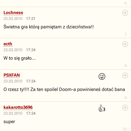
6
Lochness
23.03.2010
17:21
Świetna gra którą pamiętam z dzieciństwa!!
7
ecth
23.03.2010
17:24
W to się grało...
8
😜
PSXFAN
23.03.2010
17:24
O rzesz ty!!!! Za ten spoilel Doom-a powinieneś dotać bana
9
👍
kakarotto3696
23.03.2010
17:24
super
10