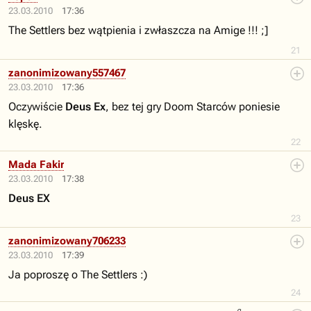
23.03.2010
17:36
The Settlers bez wątpienia i zwłaszcza na Amige !!! ;]
21
zanonimizowany557467
23.03.2010
17:36
Oczywiście
Deus Ex
, bez tej gry Doom Starców poniesie
klęskę.
22
Mada Fakir
23.03.2010
17:38
Deus EX
23
zanonimizowany706233
23.03.2010
17:39
Ja poproszę o The Settlers :)
24