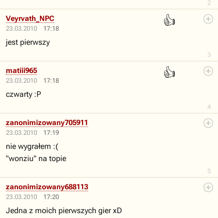
2
👍
Veyrvath_NPC
23.03.2010
17:18
jest pierwszy
3
👍
matiii965
23.03.2010
17:18
czwarty :P
4
zanonimizowany705911
23.03.2010
17:19
nie wygrałem :(
"wonziu" na topie
5
zanonimizowany688113
23.03.2010
17:20
Jedna z moich pierwszych gier xD