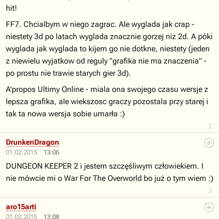
hit!
FF7. Chcialbym w niego zagrac. Ale wyglada jak crap -
niestety 3d po latach wyglada znacznie gorzej niz 2d. A póki
wyglada jak wyglada to kijem go nie dotkne, niestety (jeden
z niewielu wyjatkow od reguly "grafika nie ma znaczenia" -
po prostu nie trawie starych gier 3d).
A'propos Ultimy Online - miala ona swojego czasu wersje z
lepsza grafika, ale wiekszosc graczy pozostala przy starej i
tak ta nowa wersja sobie umarła :)
2
DrunkenDragon
01.02.2015
13:06
DUNGEON KEEPER 2 i jestem szczęśliwym człowiekiem. I
nie mówcie mi o War For The Overworld bo już o tym wiem :)
3
aro15arti
01.02.2015
13:08