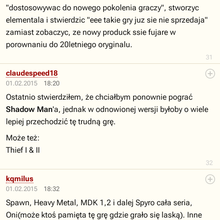
"dostosowywac do nowego pokolenia graczy", stworzyc
elementala i stwierdzic "eee takie gry juz sie nie sprzedaja"
zamiast zobaczyc, ze nowy produck ssie fujare w
porownaniu do 20letniego oryginalu.
31
claudespeed18
01.02.2015
18:20
Ostatnio stwierdziłem, że chciałbym ponownie pograć
Shadow Man
'a, jednak w odnowionej wersji byłoby o wiele
lepiej przechodzić tę trudną grę.
Może też:
Thief I & II
32
kqmilus
01.02.2015
18:32
Spawn, Heavy Metal, MDK 1,2 i dalej Spyro cała seria,
Oni(może ktoś pamięta tę grę gdzie grało się laską). Inne