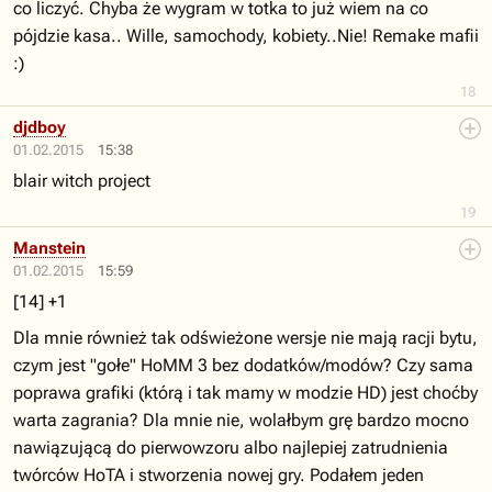
co liczyć. Chyba że wygram w totka to już wiem na co
pójdzie kasa.. Wille, samochody, kobiety..Nie! Remake mafii
:)
18
djdboy
01.02.2015
15:38
blair witch project
19
Manstein
01.02.2015
15:59
[14] +1
Dla mnie również tak odświeżone wersje nie mają racji bytu,
czym jest "gołe" HoMM 3 bez dodatków/modów? Czy sama
poprawa grafiki (którą i tak mamy w modzie HD) jest choćby
warta zagrania? Dla mnie nie, wolałbym grę bardzo mocno
nawiązującą do pierwowzoru albo najlepiej zatrudnienia
twórców HoTA i stworzenia nowej gry. Podałem jeden