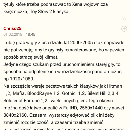
tytuły które trzeba podrasować to Xena wojownicza
księżniczka, Toy Story 2 klasyka.
33
Chriso25
01.02.2015
18:45
Lubię grać w gry z przedziału lat 2000-2005 i tak naprawdę
nie potrzebuję, aby te gry były remasterowane, bo w pewien
sposób stracą swój klimat.
Jedyne czego szukam przed uruchomieniem starej gry, to
sposobu na odpalenie ich w rozdzielczości panoramicznej
np 1920x1080.
Na szczęście wersje pecetowe takich klasyków jak Hitman
1,2, Mafia, BloodRayne 1,2, Gothic, 1,2, Silent Hill 2,3,4,
Soldier of Fortune 1,2 i wiele innych gier z tego okresu
można dość łatwo odpalić w FullHD, 2560x1440 czy nawet
3840x2160. Czasami wystarczy edytować plik ini żeby
zmienić rozdzielczość, a czasami trzeba zmienić
rozdzielczość w rejestrze i już można się cieszyć panoramą