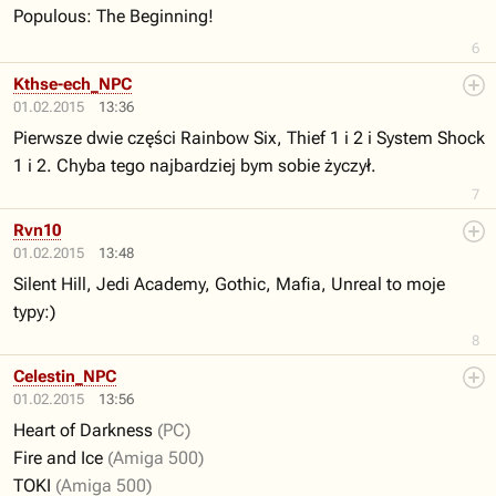
Populous: The Beginning!
6
Kthse-ech_NPC
01.02.2015
13:36
Pierwsze dwie części Rainbow Six, Thief 1 i 2 i System Shock
1 i 2. Chyba tego najbardziej bym sobie życzył.
7
Rvn10
01.02.2015
13:48
Silent Hill, Jedi Academy, Gothic, Mafia, Unreal to moje
typy:)
8
Celestin_NPC
01.02.2015
13:56
Heart of Darkness
(PC)
Fire and Ice
(Amiga 500)
TOKI
(Amiga 500)