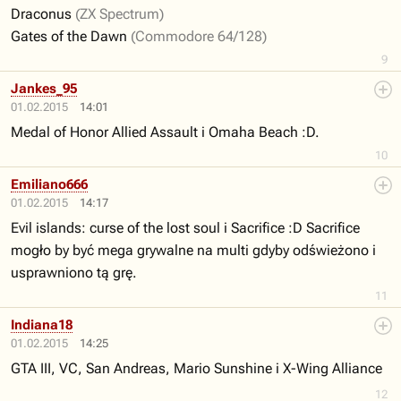
Draconus
(ZX Spectrum)
Gates of the Dawn
(Commodore 64/128)
9
Jankes_95
01.02.2015
14:01
Medal of Honor Allied Assault i Omaha Beach :D.
10
Emiliano666
01.02.2015
14:17
Evil islands: curse of the lost soul i Sacrifice :D Sacrifice
mogło by być mega grywalne na multi gdyby odświeżono i
usprawniono tą grę.
11
Indiana18
01.02.2015
14:25
GTA III, VC, San Andreas, Mario Sunshine i X-Wing Alliance
12