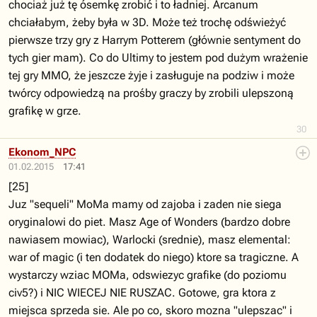
chociaż już tę ósemkę zrobić i to ładniej. Arcanum
chciałabym, żeby była w 3D. Może też trochę odświeżyć
pierwsze trzy gry z Harrym Potterem (głównie sentyment do
tych gier mam). Co do Ultimy to jestem pod dużym wrażenie
tej gry MMO, że jeszcze żyje i zasługuje na podziw i może
twórcy odpowiedzą na prośby graczy by zrobili ulepszoną
grafikę w grze.
30
Ekonom_NPC
01.02.2015
17:41
[25]
Juz "sequeli" MoMa mamy od zajoba i zaden nie siega
oryginalowi do piet. Masz Age of Wonders (bardzo dobre
nawiasem mowiac), Warlocki (srednie), masz elemental:
war of magic (i ten dodatek do niego) ktore sa tragiczne. A
wystarczy wziac MOMa, odswiezyc grafike (do poziomu
civ5?) i NIC WIECEJ NIE RUSZAC. Gotowe, gra ktora z
miejsca sprzeda sie. Ale po co, skoro mozna "ulepszac" i