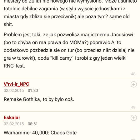
niestety od 20 lat nic nowego nie wymyslono. Moze usunieto
totalnie debilne zagrania (w stylu wyjscie jednostkami z
miasta gdy zbliza sie przeciwnik) ale poza tym? same old
shit.
Problem jest taki, ze jak pozwolisz magicznemu Jacusiowi
(bo to chyba on ma prawa do MOMa?) poprawic AI to
dodatkowo pozbedzie sie on tur (bo przeciez nikt dzisiaj nie
gra w turowki), doda "kill camy" i zrobi z gry jeden wielki
RNG-fest.
48
V'rvi-ir_NPC
02.02.2015
01:30
Remake Gothika, to by było coś.
49
Eskalar
02.02.2015
08:51
Warhammer 40,000: Chaos Gate