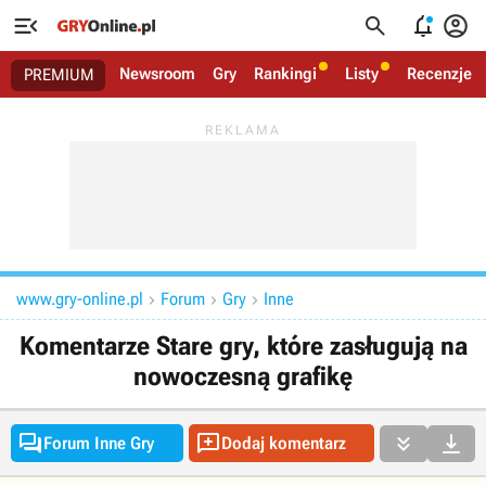




Newsroom
Gry
Rankingi
Listy
Recenzje
PREMIUM
www.gry-online.pl
Forum
Gry
Inne



Komentarze Stare gry, które zasługują na
nowoczesną grafikę




Forum Inne Gry
Dodaj komentarz