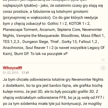
najlepszych tytułów) - jako, że ostatnimi czasy gry stają się
coraz prostsze, a fabularnie są totalnymi gniotami
(przynajmniej w większości). Co do gier których reedycje
bym z chęcią zobaczył to: Gothic 1 i 2, KOTOR 1 i 2,
Planescape Torment, Arcanum, Septerra Core, Neverwinter
Nights, Vampire the Masquerade: Bloodlines, Mass Effect 1,
TES 1,2,3 , Dungeon Siege, Thief , Gorky 13, Fallout 1,2 ,
Anachronox, Soul Reaver 1 i 2 (a nawet wszystkie Legacy Of
Kain), Stunt GP. To tak na początek xP
29
Wilczyca89
01.02.2015
17:41
Ja bym chciała odświeżenia totalnie gry Neverwinter Nights
z dodatkami, bo ta gra jest bardzo fajna, ale grafika trochę
kuleje mimo, że jest 3D, ale to były początki grafiki 3D. Z
chęcią widziałabym odświeżenie FF8, bo ja ją wolę od FF7 i
po za tym siódemka miała tyle już kontynuacji, że mogliby