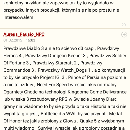
konkretny przykład ale zapewne tak by to wyglądało w
przypadku innych produkcji, którymi się nie po prostu nie
interesowałem.
20
Aureus_Pausio_NPC
01.02.2015
16:03
Prawdziwe Diablo 3 a nie to scierwo d3 crap , Prawdziwy
Heroes 4 , Prawdziwy Dungeon Keeper 3 , Prawdziwy Soldier
Of Fortune 3 , Prawdziwy Starcraft 2 , Prawdziwy
Commandos 3 , Prawdziwy Watch_Dogs 1 , a z kontynuacji
to by sie przydalo Project IGI 3 , Prince of Persia na poziomie
a nie te bzdury , Need For Speed wrescie jakis normalny
Ogarniety Ghotic na technologi Kingdome Come Deliverance
lub wieska 3 rozbudowany RPG w Swiecie Joanny D'arc
grany nia wiadomo to by sie przydalo taka Historia a taki nie
wypal ta gra jest , Battlefield 5 WWII by sie przydal , Medal
Of Honor tez jakis zrobiony z Glowa , Quake 5 z wyjebanym
multi wiadomo , Survival wrescie jakis zrobiony porzadnie a