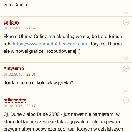
euro. Auć :(
36
Lailonn
01.02.2015
21:37
Ekhem Ultima Online ma aktualną wersję, bo Lord British
robi
https://www.shroudoftheavatar.com
który jest Ultimą
ale w nowej grafice i rozbudowanej ;]
37
AntyGimb
01.02.2015
22:01
Jordan po co ci kolczyk w języku?
38
mikecortez
01.02.2015
22:17
Oj, Dune 2 albo Dune 2000 - juz nawet nie pamietam, w
ktora dokladnie czesc sie tak zagrywalem, ale na pewno
przygarnalbym odswiezonego rtsa, ktorych w dzisiejszych