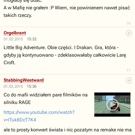
mogłaby się udać.
A w Mafię nie grałem :P Wiem, nie powinienem nawet pisać
takich rzeczy.
16
Orgelbrant
01.02.2015
15:32
Little Big Adventure. Obie części. I Drakan. Gra, która -
gdyby ją kontynuowano - zdeklasowałaby całkowicie Larę
Croft.
17
StabbingWestward
01.02.2015
15:36
Co do mafii widziałem pare filmików na
silniku RAGE
https://www.youtube.com/watch?
v=ITuk8DcT7K4
ale to prosty konwert świata i nic pozatym na remake nie ma