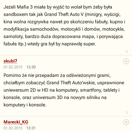
Jeżeli Mafia 3 miała by wyjść to wolał bym żeby była
sandboxem tak jak Grand Theft Auto V (minigry, wyścigi,
kina wolna rozgrywka nawet po skończeniu fabuły, kupno i
modyfikacja samochodów, motocykli i domów, motocykle,
samoloty, bardzo duża dopracowana mapa, i porywająca
fabuła itp.) wtedy gra był by naprawdę super.
4
skubi7
01.02.2015
13:30
Pomimo że nie przepadam za odświeżonymi grami,
chciałbym zobaczyć Grand Theft Auto'wskie, usprawnione
uniewersum 2D w HD na komputery, smartfony, tablety i
konsole, oraz uniwersum 3D na nowym silniku na
komputery i konsole.
5
Marecki_KG
01.02.2015
13:31