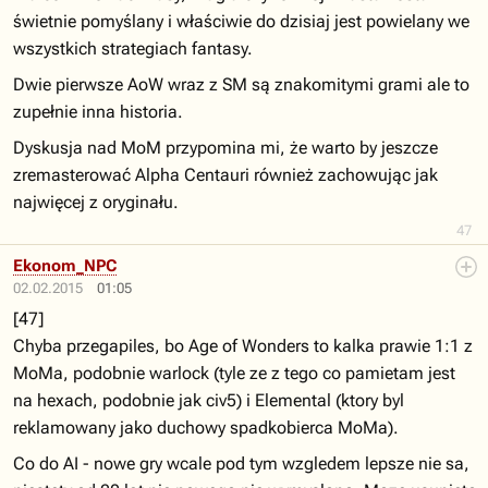
świetnie pomyślany i właściwie do dzisiaj jest powielany we
wszystkich strategiach fantasy.
Dwie pierwsze AoW wraz z SM są znakomitymi grami ale to
zupełnie inna historia.
Dyskusja nad MoM przypomina mi, że warto by jeszcze
zremasterować Alpha Centauri również zachowując jak
najwięcej z oryginału.
47
Ekonom_NPC
02.02.2015
01:05
[47]
Chyba przegapiles, bo Age of Wonders to kalka prawie 1:1 z
MoMa, podobnie warlock (tyle ze z tego co pamietam jest
na hexach, podobnie jak civ5) i Elemental (ktory byl
reklamowany jako duchowy spadkobierca MoMa).
Co do AI - nowe gry wcale pod tym wzgledem lepsze nie sa,