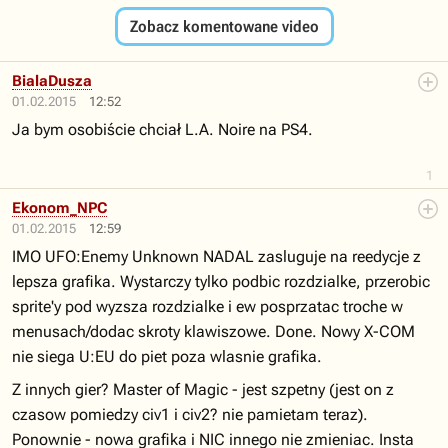
Zobacz komentowane video
BialaDusza
01.02.2015
12:52
Ja bym osobiście chciał L.A. Noire na PS4.
1
Ekonom_NPC
01.02.2015
12:59
IMO UFO:Enemy Unknown NADAL zasluguje na reedycje z
lepsza grafika. Wystarczy tylko podbic rozdzialke, przerobic
sprite'y pod wyzsza rozdzialke i ew posprzatac troche w
menusach/dodac skroty klawiszowe. Done. Nowy X-COM
nie siega U:EU do piet poza wlasnie grafika.
Z innych gier? Master of Magic - jest szpetny (jest on z
czasow pomiedzy civ1 i civ2? nie pamietam teraz).
Ponownie - nowa grafika i NIC innego nie zmieniac. Insta