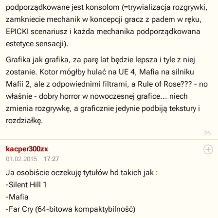
podporządkowane jest konsolom (=trywializacja rozgrywki,
zamkniecie mechanik w koncepcji gracz z padem w ręku,
EPICKI scenariusz i każda mechanika podporządkowana
estetyce sensacji).
Grafika jak grafika, za parę lat będzie lepsza i tyle z niej
zostanie. Kotor mógłby hulać na UE 4, Mafia na silniku
Mafii 2, ale z odpowiednimi filtrami, a Rule of Rose??? - no
właśnie - dobry horror w nowoczesnej grafice... niech
zmienia rozgrywkę, a graficznie jedynie podbiją tekstury i
rozdziałkę.
26
kacper300zx
01.02.2015
17:27
Ja osobiście oczekuję tytułów hd takich jak :
-Silent Hill 1
-Mafia
-Far Cry (64-bitowa kompaktybilność)