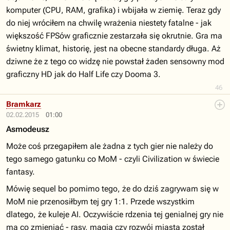
komputer (CPU, RAM, grafika) i wbijała w ziemię. Teraz gdy
do niej wróciłem na chwilę wrażenia niestety fatalne - jak
większość FPSów graficznie zestarzała się okrutnie. Gra ma
świetny klimat, historię, jest na obecne standardy długa. Aż
dziwne że z tego co widzę nie powstał żaden sensowny mod
graficzny HD jak do Half Life czy Dooma 3.
46
Bramkarz
02.02.2015
01:00
Asmodeusz
Może coś przegapiłem ale żadna z tych gier nie należy do
tego samego gatunku co MoM - czyli Civilization w świecie
fantasy.
Mówię sequel bo pomimo tego, że do dziś zagrywam się w
MoM nie przenosiłbym tej gry 1:1. Przede wszystkim
dlatego, że kuleje AI. Oczywiście rdzenia tej genialnej gry nie
ma co zmieniać - rasy, magia czy rozwój miasta został