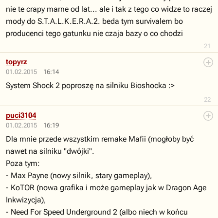
nie te crapy marne od lat... ale i tak z tego co widze to raczej
mody do S.T.A.L.K.E.R.A.2. beda tym survivalem bo
producenci tego gatunku nie czaja bazy o co chodzi
21
topyrz
01.02.2015
16:14
System Shock 2 poproszę na silniku Bioshocka :>
22
puci3104
01.02.2015
16:19
Dla mnie przede wszystkim remake Mafii (mogłoby być
nawet na silniku "dwójki".
Poza tym:
- Max Payne (nowy silnik, stary gameplay),
- KoTOR (nowa grafika i może gameplay jak w Dragon Age
Inkwizycja),
- Need For Speed Underground 2 (albo niech w końcu