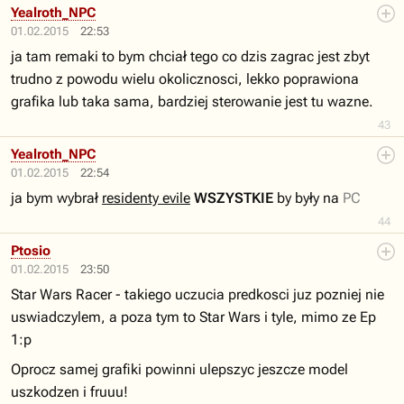
Yealroth_NPC
01.02.2015
22:53
ja tam remaki to bym chciał tego co dzis zagrac jest zbyt
trudno z powodu wielu okolicznosci, lekko poprawiona
grafika lub taka sama, bardziej sterowanie jest tu wazne.
43
Yealroth_NPC
01.02.2015
22:54
ja bym wybrał
residenty evile
WSZYSTKIE
by były na
PC
44
Ptosio
01.02.2015
23:50
Star Wars Racer - takiego uczucia predkosci juz pozniej nie
uswiadczylem, a poza tym to Star Wars i tyle, mimo ze Ep
1:p
Oprocz samej grafiki powinni ulepszyc jeszcze model
uszkodzen i fruuu!