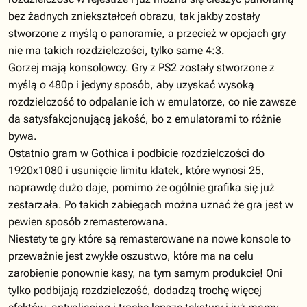
bez żadnych zniekształceń obrazu, tak jakby zostały
stworzone z myślą o panoramie, a przecież w opcjach gry
nie ma takich rozdzielczości, tylko same 4:3.
Gorzej mają konsolowcy. Gry z PS2 zostały stworzone z
myślą o 480p i jedyny sposób, aby uzyskać wysoką
rozdzielczość to odpalanie ich w emulatorze, co nie zawsze
da satysfakcjonującą jakość, bo z emulatorami to różnie
bywa.
Ostatnio gram w Gothica i podbicie rozdzielczości do
1920x1080 i usunięcie limitu klatek, które wynosi 25,
naprawdę dużo daje, pomimo że ogólnie grafika się już
zestarzała. Po takich zabiegach można uznać że gra jest w
pewien sposób zremasterowana.
Niestety te gry które są remasterowane na nowe konsole to
przeważnie jest zwykłe oszustwo, które ma na celu
zarobienie ponownie kasy, na tym samym produkcie! Oni
tylko podbijają rozdzielczość, dodadzą trochę więcej