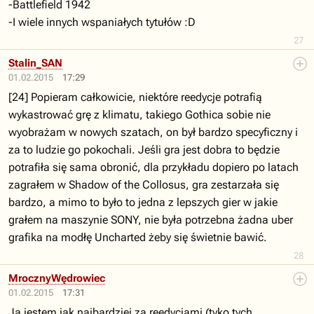
-Battlefield 1942
-I wiele innych wspaniałych tytułów :D
27
Stalin_SAN
01.02.2015
17:29
[24] Popieram całkowicie, niektóre reedycje potrafią
wykastrować grę z klimatu, takiego Gothica sobie nie
wyobrażam w nowych szatach, on był bardzo specyficzny i
za to ludzie go pokochali. Jeśli gra jest dobra to będzie
potrafiła się sama obronić, dla przykładu dopiero po latach
zagrałem w Shadow of the Collosus, gra zestarzała się
bardzo, a mimo to było to jedna z lepszych gier w jakie
grałem na maszynie SONY, nie była potrzebna żadna uber
grafika na modłę Uncharted żeby się świetnie bawić.
28
MrocznyWędrowiec
01.02.2015
17:31
Ja jestem jak najbardziej za reedycjami (tyko tych