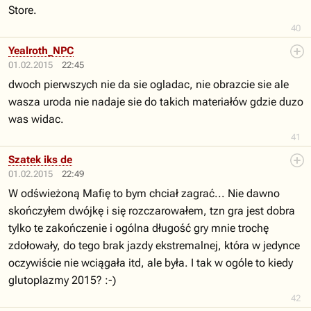
Store.
40
Yealroth_NPC
01.02.2015
22:45
dwoch pierwszych nie da sie ogladac, nie obrazcie sie ale
wasza uroda nie nadaje sie do takich materiałów gdzie duzo
was widac.
41
Szatek iks de
01.02.2015
22:49
W odświeżoną Mafię to bym chciał zagrać... Nie dawno
skończyłem dwójkę i się rozczarowałem, tzn gra jest dobra
tylko te zakończenie i ogólna długość gry mnie trochę
zdołowały, do tego brak jazdy ekstremalnej, która w jedynce
oczywiście nie wciągała itd, ale była. I tak w ogóle to kiedy
glutoplazmy 2015? :-)
42