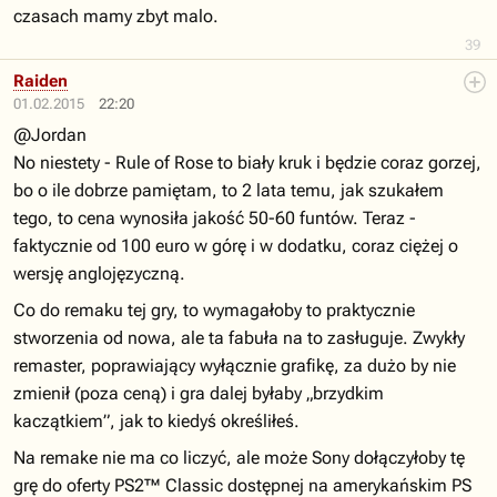
czasach mamy zbyt malo.
39
Raiden
01.02.2015
22:20
@Jordan
No niestety - Rule of Rose to biały kruk i będzie coraz gorzej,
bo o ile dobrze pamiętam, to 2 lata temu, jak szukałem
tego, to cena wynosiła jakość 50-60 funtów. Teraz -
faktycznie od 100 euro w górę i w dodatku, coraz ciężej o
wersję anglojęzyczną.
Co do remaku tej gry, to wymagałoby to praktycznie
stworzenia od nowa, ale ta fabuła na to zasługuje. Zwykły
remaster, poprawiający wyłącznie grafikę, za dużo by nie
zmienił (poza ceną) i gra dalej byłaby „brzydkim
kaczątkiem”, jak to kiedyś określiłeś.
Na remake nie ma co liczyć, ale może Sony dołączyłoby tę
grę do oferty PS2™ Classic dostępnej na amerykańskim PS