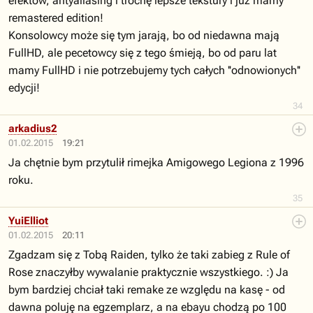
efektów, antyaliasing i trochę lepsze tekstury i już mamy
remastered edition!
Konsolowcy może się tym jarają, bo od niedawna mają
FullHD, ale pecetowcy się z tego śmieją, bo od paru lat
mamy FullHD i nie potrzebujemy tych całych ''odnowionych''
edycji!
34
arkadius2
01.02.2015
19:21
Ja chętnie bym przytulił rimejka Amigowego Legiona z 1996
roku.
35
YuiElliot
01.02.2015
20:11
Zgadzam się z Tobą Raiden, tylko że taki zabieg z Rule of
Rose znaczyłby wywalanie praktycznie wszystkiego. :) Ja
bym bardziej chciał taki remake ze względu na kasę - od
dawna poluję na egzemplarz, a na ebayu chodzą po 100