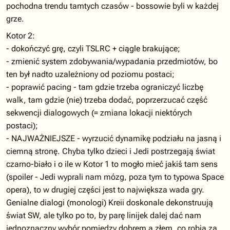
pochodna trendu tamtych czasów - bossowie byli w każdej
grze.
Kotor 2:
- dokończyć grę, czyli TSLRC + ciągle brakujące;
- zmienić system zdobywania/wypadania przedmiotów, bo
ten był nadto uzależniony od poziomu postaci;
- poprawić pacing - tam gdzie trzeba ograniczyć liczbę
walk, tam gdzie (nie) trzeba dodać, poprzerzucać część
sekwencji dialogowych (= zmiana lokacji niektórych
postaci);
- NAJWAŻNIEJSZE - wyrzucić dynamikę podziału na jasną i
ciemną stronę. Chyba tylko dzieci i Jedi postrzegają świat
czarno-biało i o ile w Kotor 1 to mogło mieć jakiś tam sens
(spoiler - Jedi wyprali nam mózg, poza tym to typowa Space
opera), to w drugiej części jest to największa wada gry.
Genialne dialogi (monologi) Kreii doskonale dekonstruują
świat SW, ale tylko po to, by parę linijek dalej dać nam
jednoznaczny wybór pomiędzy dobrem a złem, co robią za