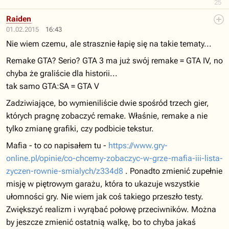
25
Raiden
01.02.2015
16:43
Nie wiem czemu, ale strasznie łapię się na takie tematy...
Remake GTA? Serio? GTA 3 ma już swój remake = GTA IV, no
chyba że graliście dla historii...
tak samo GTA:SA = GTA V
Zadziwiające, bo wymieniliście dwie spośród trzech gier,
których pragnę zobaczyć remake. Właśnie, remake a nie
tylko zmianę grafiki, czy podbicie tekstur.
Mafia - to co napisałem tu -
https://www.gry-
online.pl/opinie/co-chcemy-zobaczyc-w-grze-mafia-iii-lista-
zyczen-rownie-smialych/z334d8
. Ponadto zmienić zupełnie
misję w piętrowym garażu, która to ukazuje wszystkie
ułomności gry. Nie wiem jak coś takiego przeszło testy.
Zwiększyć realizm i wyrąbać połowę przeciwników. Można
by jeszcze zmienić ostatnią walkę, bo to chyba jakaś