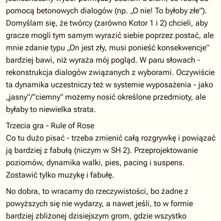
pomocą betonowych dialogów (np. „O nie! To byłoby złe”).
Domyślam się, że twórcy (zarówno Kotor 1 i 2) chcieli, aby
gracze mogli tym samym wyrazić siebie poprzez postać, ale
mnie zdanie typu „On jest zły, musi ponieść konsekwencje”
bardziej bawi, niż wyraża mój pogląd. W paru słowach -
rekonstrukcja dialogów związanych z wyborami. Oczywiście
ta dynamika uczestniczy też w systemie wyposażenia - jako
„jasny”/”ciemny” możemy nosić określone przedmioty, ale
byłaby to niewielka strata.
Trzecia gra - Rule of Rose
Co tu dużo pisać - trzeba zmienić całą rozgrywkę i powiązać
ją bardziej z fabułą (niczym w SH 2). Przeprojektowanie
poziomów, dynamika walki, pies, pacing i suspens.
Zostawić tylko muzykę i fabułę.
No dobra, to wracamy do rzeczywistości, bo żadne z
powyższych się nie wydarzy, a nawet jeśli, to w formie
bardziej zbliżonej dzisiejszym grom, gdzie wszystko