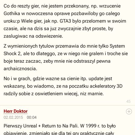
Co do reszty gier, nie jestem przekonany, np. wrzucenie
Gothika w nowoczesna oprawe pozbawiloby go calego
uroku:p Wiele gier, jak np. GTA3 bylo przelomem w swoim
czasie, ale na dzis sa juz zwyczajnie zbyt proste, by
zaslugiwac na odswiezenie.
Z wymienionych tytulow przemawia do mnie tylko System
Shock 2, ale to dlateggo, ze w niego nie gralem i troche sie
boje teraz zaczac, zeby mnie nie odstraszyl pewna
archaicznoscia.
No i w grach, gdzie wazne sa cienie itp. update jest
wskazany, bo wiadomo, ze na poczatku ackeleratory 3D
radzily sobie z oswietleniem wiecej, niz marnie.
45
Herr Doktor
02.02.2015
00:04
Pierwszy Unreal + Return to Na Pali. W 1999 r. to było
objawienie, zmieniało się dla tej gry praktycznie cały