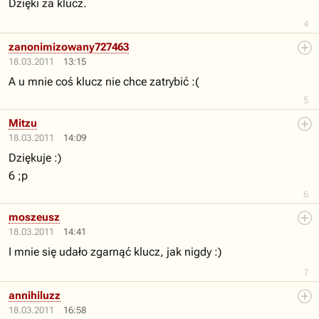
Dzięki za klucz.
4
zanonimizowany727463
18.03.2011
13:15
A u mnie coś klucz nie chce zatrybić :(
5
Mitzu
18.03.2011
14:09
Dziękuje :)
6 ;p
6
moszeusz
18.03.2011
14:41
I mnie się udało zgarnąć klucz, jak nigdy :)
7
annihiluzz
18.03.2011
16:58