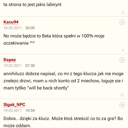
ta strona to jest jakis labirynt
8
Kacu94
18.03.2011
20:05
No może będzie to Beta która spełni w 100% moje
oczekiwania ^^
9
Rapez
19.03.2011
07:30
annihiluzz dobrze napisal, co mi z tego klucza jak nie moge
znelezc drzwi, mam u nich konto od 2 miechow, loguje sie i
mam tytlko "will be back shortly"
10
Sigak_NPC
19.03.2011
10:54
Dobra.. dzięki za klucz. Może ktoś streścić co to za gra? Bo
może oddam.