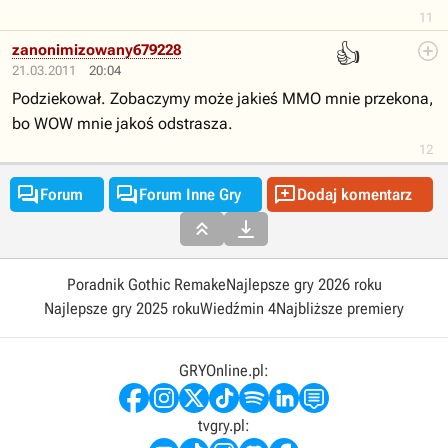
11
👍
zanonimizowany679228
21.03.2011
20:04
Podziekował. Zobaczymy może jakieś MMO mnie przekona,
bo WOW mnie jakoś odstrasza.
12



Forum
Forum Inne Gry
Dodaj komentarz


Poradnik Gothic Remake
Najlepsze gry 2026 roku
Najlepsze gry 2025 roku
Wiedźmin 4
Najbliższe premiery
GRYOnline.pl:
tvgry.pl: