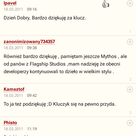
👍
lpavel
18.03.2011
09:16
Dzień Dobry. Bardzo dziękuję za klucz.
1
zanonimizowany734357
18.03.2011
09:38
Również bardzo dziękuję , pamiętam jeszcze Mythos , ale
od panów z Flagship Studios ,mam nadzieję że obecni
developerzy kontynuowali to dzieło w wielkim stylu .
2
Kamsztof
18.03.2011
09:42
To ja też podziękuję ;D Kluczyk się na pewno przyda.
3
Phisto
18.03.2011
11:19