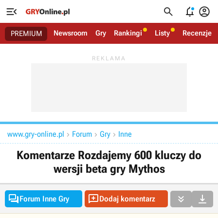




Newsroom
Gry
Rankingi
Listy
Recenzje
PREMIUM
www.gry-online.pl
Forum
Gry
Inne



Komentarze Rozdajemy 600 kluczy do
wersji beta gry Mythos




Forum Inne Gry
Dodaj komentarz