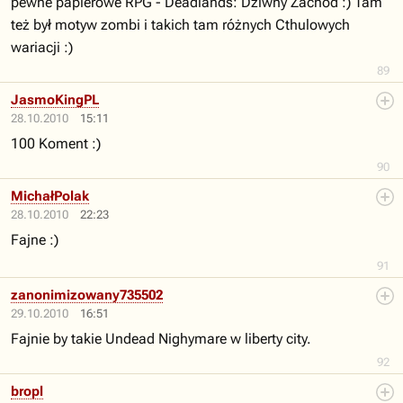
pewne papierowe RPG - Deadlands: Dziwny Zachód :) Tam
też był motyw zombi i takich tam różnych Cthulowych
wariacji :)
89
JasmoKingPL
28.10.2010
15:11
100 Koment :)
90
MichałPolak
28.10.2010
22:23
Fajne :)
91
zanonimizowany735502
29.10.2010
16:51
Fajnie by takie Undead Nighymare w liberty city.
92
bropl