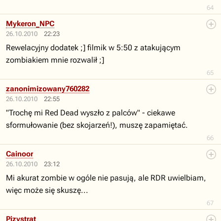
64
Mykeron_NPC
26.10.2010
22:23
Rewelacyjny dodatek ;] filmik w 5:50 z atakującym
zombiakiem mnie rozwalił ;]
65
zanonimizowany760282
26.10.2010
22:55
"Trochę mi Red Dead wyszło z palców" - ciekawe
sformułowanie (bez skojarzeń!), muszę zapamiętać.
66
Cainoor
26.10.2010
23:12
Mi akurat zombie w ogóle nie pasują, ale RDR uwielbiam,
więc może się skuszę...
67
Pizystrat