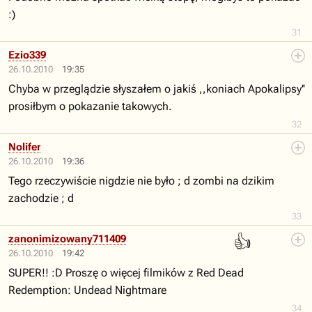
:)
31
Ezio339
26.10.2010
19:35
Chyba w przeglądzie słyszałem o jakiś ,,koniach Apokalipsy''
prosiłbym o pokazanie takowych.
32
Nolifer
26.10.2010
19:36
Tego rzeczywiście nigdzie nie było ; d zombi na dzikim
zachodzie ; d
33
👍
zanonimizowany711409
26.10.2010
19:42
SUPER!! :D Proszę o więcej filmików z Red Dead
Redemption: Undead Nightmare
34