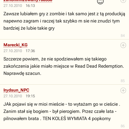
😊
27.10.2010
16:13
Zawsze lubiałem gry z zombie i tak samo jest z tą produckją
napewno zagram i raczej tak szybko m sie nie znudzi tym
bardziej że lubie takie gry
84
Marecki_KG
27.10.2010
17:36
Szczerze powiem, że nie spodziewałem się takiego
zakończenia jakie miało miejsce w Read Dead Redemption.
Naprawdę szacun.
85
Irydsun_NPC
27.10.2010
19:15
JAk pojawi się w mioi mieście - to wytażam go w cieście .
Zanim stał się bogiem - był pierogiem. Przez czałe lata -
pilnowałem brata . TEN KOLEŚ WYMIATA 4 popkorny
86