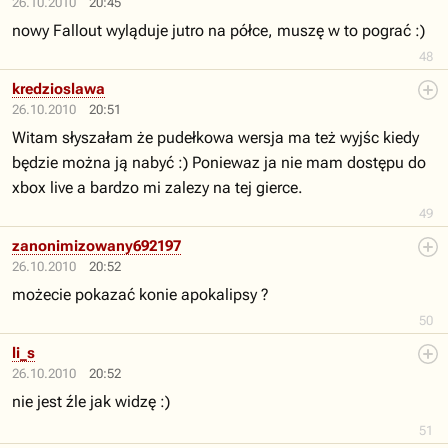
26.10.2010
20:45
nowy Fallout wyląduje jutro na półce, muszę w to pograć :)
48
kredzioslawa
26.10.2010
20:51
Witam słyszałam że pudełkowa wersja ma też wyjśc kiedy
będzie można ją nabyć :) Poniewaz ja nie mam dostępu do
xbox live a bardzo mi zalezy na tej gierce.
49
zanonimizowany692197
26.10.2010
20:52
możecie pokazać konie apokalipsy ?
50
li_s
26.10.2010
20:52
nie jest źle jak widzę :)
51