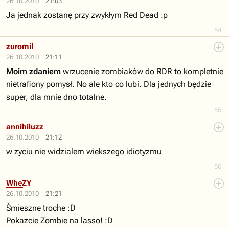
26.10.2010
21:03
Ja jednak zostanę przy zwykłym Red Dead :p
54
zuromil
26.10.2010
21:11
Moim zdaniem
wrzucenie zombiaków do RDR to kompletnie
nietrafiony pomysł. No ale kto co lubi. Dla jednych będzie
super, dla mnie dno totalne.
55
annihiluzz
26.10.2010
21:12
w zyciu nie widzialem wiekszego idiotyzmu
56
WheZY
26.10.2010
21:21
Śmieszne troche :D
Pokażcie Zombie na lasso! :D