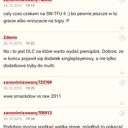
26.10.2010
19:19
caly czas czekam na SW:TFU II :) bo pewnie jeszcze w to
gracie albo wrzucacie na tvgry :P
28
Zdenio
26.10.2010
19:22
No i to jest DLC na które warto wydać pieniądze. Dobrze, że
w końcu pojawił się dodatek singleplayerowy, a nie tylko
dodatkowe tryby do multi.
29
zanonimizowany723769
26.10.2010
19:25
wwe smackdow vs raw 2011
30
zanonimizowany705913
26.10.2010
19:34
Podobno można spotkać wielką stopę, mógłbyś to pokazać