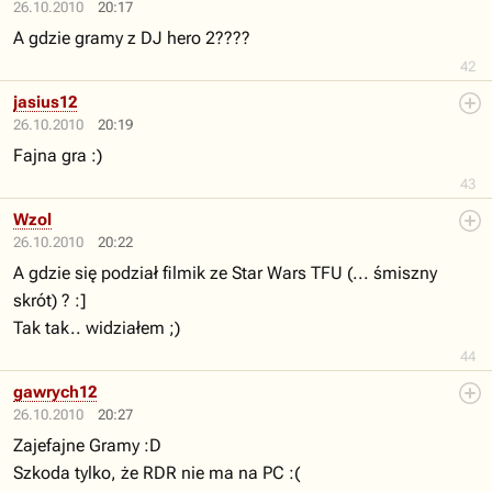
26.10.2010
20:17
A gdzie gramy z DJ hero 2????
42
jasius12
26.10.2010
20:19
Fajna gra :)
43
Wzol
26.10.2010
20:22
A gdzie się podział filmik ze Star Wars TFU (... śmiszny
skrót) ? :]
Tak tak.. widziałem ;)
44
gawrych12
26.10.2010
20:27
Zajefajne Gramy :D
Szkoda tylko, że RDR nie ma na PC :(