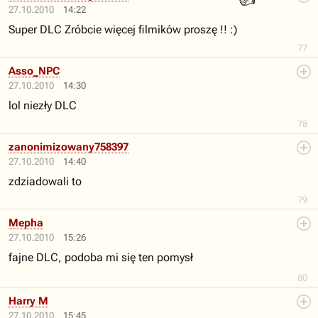
27.10.2010
14:22
Super DLC Zróbcie więcej filmików proszę !! :)
77
Asso_NPC
27.10.2010
14:30
lol niezły DLC
78
zanonimizowany758397
27.10.2010
14:40
zdziadowali to
79
Mepha
27.10.2010
15:26
fajne DLC, podoba mi się ten pomysł
80
Harry M
27.10.2010
15:45