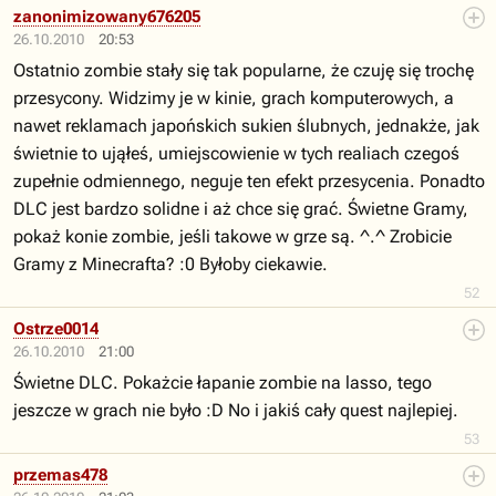
zanonimizowany676205
26.10.2010
20:53
Ostatnio zombie stały się tak popularne, że czuję się trochę
przesycony. Widzimy je w kinie, grach komputerowych, a
nawet reklamach japońskich sukien ślubnych, jednakże, jak
świetnie to ująłeś, umiejscowienie w tych realiach czegoś
zupełnie odmiennego, neguje ten efekt przesycenia. Ponadto
DLC jest bardzo solidne i aż chce się grać. Świetne Gramy,
pokaż konie zombie, jeśli takowe w grze są. ^.^ Zrobicie
Gramy z Minecrafta? :0 Byłoby ciekawie.
52
Ostrze0014
26.10.2010
21:00
Świetne DLC. Pokażcie łapanie zombie na lasso, tego
jeszcze w grach nie było :D No i jakiś cały quest najlepiej.
53
przemas478