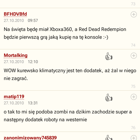
73
BFHDVBfd
27.10.2010
09:57
Na święta będę miał Xboxa360, a Red Dead Redempion
będzie pierwszą grą jaką kupię na tę konsole :-)
74
👍
Mortalking
27.10.2010
12:10
WOW kurewsko klimatyczny jest ten dodatek, aż żal w niego
nie zagrać.
75
👍
matip119
27.10.2010
13:31
o tak to mi się podoba zombi na dzikim zachodzie super a
następny dodatek roboty na westernie
76
👍
zanonimizowany745839