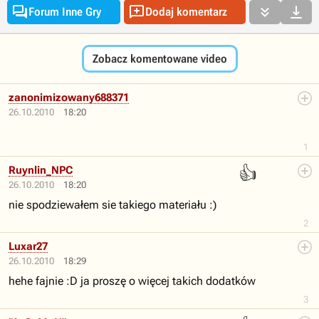




Forum Inne Gry
Dodaj komentarz
Zobacz komentowane video
zanonimizowany688371
26.10.2010
18:20
1
👍
Ruynlin_NPC
26.10.2010
18:20
nie spodziewałem sie takiego materiału :)
2
Luxar27
26.10.2010
18:29
hehe fajnie :D ja proszę o więcej takich dodatków
3