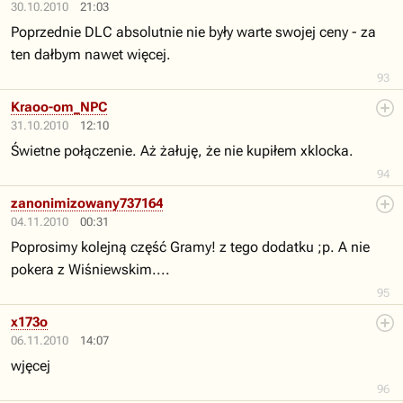
30.10.2010
21:03
Poprzednie DLC absolutnie nie były warte swojej ceny - za
ten dałbym nawet więcej.
93
Kraoo-om_NPC
31.10.2010
12:10
Świetne połączenie. Aż żałuję, że nie kupiłem xklocka.
94
zanonimizowany737164
04.11.2010
00:31
Poprosimy kolejną część Gramy! z tego dodatku ;p. A nie
pokera z Wiśniewskim....
95
x173o
06.11.2010
14:07
wjęcej
96