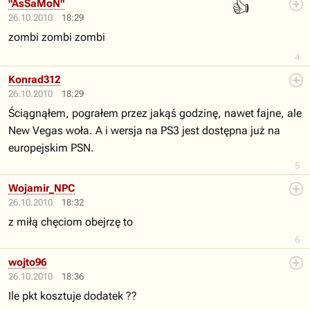
👍
"AsSaMoN"
26.10.2010
18:29
zombi zombi zombi
4
Konrad312
26.10.2010
18:29
Ściągnąłem, pograłem przez jakąś godzinę, nawet fajne, ale
New Vegas woła. A i wersja na PS3 jest dostępna już na
europejskim PSN.
5
Wojamir_NPC
26.10.2010
18:32
z miłą chęciom obejrzę to
6
wojto96
26.10.2010
18:36
Ile pkt kosztuje dodatek ??