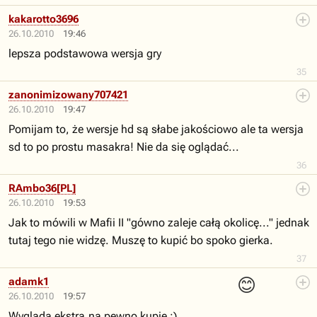
kakarotto3696
26.10.2010
19:46
lepsza podstawowa wersja gry
35
zanonimizowany707421
26.10.2010
19:47
Pomijam to, że wersje hd są słabe jakościowo ale ta wersja
sd to po prostu masakra! Nie da się oglądać...
36
RAmbo36[PL]
26.10.2010
19:53
Jak to mówili w Mafii II "gówno zaleje całą okolicę..." jednak
tutaj tego nie widzę. Muszę to kupić bo spoko gierka.
37
😊
adamk1
26.10.2010
19:57
Wygląda ekstra,na pewno kupię :)