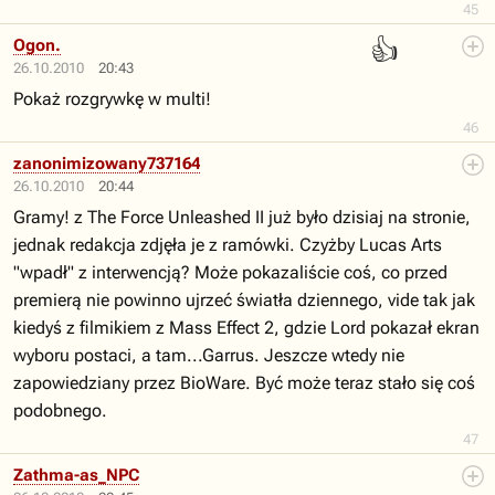
45
👍
Ogon.
26.10.2010
20:43
Pokaż rozgrywkę w multi!
46
zanonimizowany737164
26.10.2010
20:44
Gramy! z The Force Unleashed II już było dzisiaj na stronie,
jednak redakcja zdjęła je z ramówki. Czyżby Lucas Arts
"wpadł" z interwencją? Może pokazaliście coś, co przed
premierą nie powinno ujrzeć światła dziennego, vide tak jak
kiedyś z filmikiem z Mass Effect 2, gdzie Lord pokazał ekran
wyboru postaci, a tam...Garrus. Jeszcze wtedy nie
zapowiedziany przez BioWare. Być może teraz stało się coś
podobnego.
47
Zathma-as_NPC