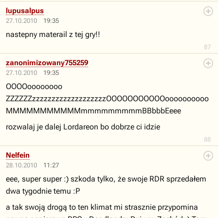
lupusalpus
27.10.2010
19:35
nastepny materail z tej gry!!
87
zanonimizowany755259
27.10.2010
19:35
OOOOoooooooo
ZZZZZZzzzzzzzzzzzzzzzzzzzOOOOOOOOOOOoooooooooo
MMMMMMMMMMMmmmmmmmmmBBbbbEeee
rozwalaj je dalej Lordareon bo dobrze ci idzie
88
Nelfein
28.10.2010
11:27
eee, super super :) szkoda tylko, że swoje RDR sprzedałem
dwa tygodnie temu :P
a tak swoją drogą to ten klimat mi strasznie przypomina