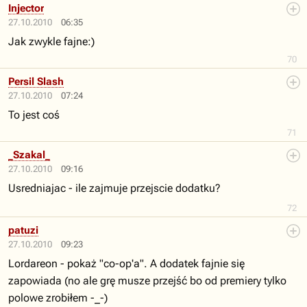
Injector
27.10.2010
06:35
Jak zwykle fajne:)
70
Persil Slash
27.10.2010
07:24
To jest coś
71
_Szakal_
27.10.2010
09:16
Usredniajac - ile zajmuje przejscie dodatku?
72
patuzi
27.10.2010
09:23
Lordareon - pokaż "co-op'a". A dodatek fajnie się
zapowiada (no ale grę musze przejść bo od premiery tylko
polowe zrobiłem -_-)