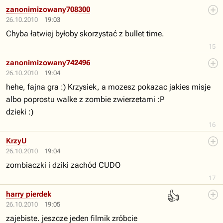
zanonimizowany708300
26.10.2010
19:03
Chyba łatwiej byłoby skorzystać z bullet time.
15
zanonimizowany742496
26.10.2010
19:04
hehe, fajna gra :) Krzysiek, a mozesz pokazac jakies misje
albo poprostu walke z zombie zwierzetami :P
dzieki :)
16
KrzyU
26.10.2010
19:04
zombiaczki i dziki zachód CUDO
17
👍
harry pierdek
26.10.2010
19:05
zajebiste. jeszcze jeden filmik zróbcie