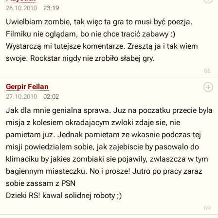
26.10.2010
23:19
Uwielbiam zombie, tak więc ta gra to musi być poezja.
Filmiku nie oglądam, bo nie chce tracić zabawy :)
Wystarczą mi tutejsze komentarze. Zresztą ja i tak wiem
swoje. Rockstar nigdy nie zrobiło słabej gry.
68
Gerpir Feilan
27.10.2010
02:02
Jak dla mnie genialna sprawa. Juz na poczatku przecie byla
misja z kolesiem okradajacym zwloki zdaje sie, nie
pamietam juz. Jednak pamietam ze wkasnie podczas tej
misji powiedzialem sobie, jak zajebiscie by pasowalo do
klimaciku by jakies zombiaki sie pojawily, zwlaszcza w tym
bagiennym miasteczku. No i prosze! Jutro po pracy zaraz
sobie zassam z PSN
Dzieki RS! kawal solidnej roboty ;)
69