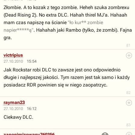
Złombie. A to kozak z tego zombie. Heheh szuka zombrexu
(Dead Rising 2). No extra DLC. Hahah thirel MJ'a. Hahaah
mam czas napiszę na ścianie
"ło kur** zombie
napier*****ą"
. Hahahah jaki Rambo (tylko, że zombi). Fajna
gra.
81
victripius
27.10.2010
15:54
Jak Rockstar robi DLC to zawsze jest ono odpowiednio
długie i najlepszej jakości. Tym razem jest tak samo i każdy
posiadacz RDR powinien się w niego zaopatrzyc.
82
rayman23
27.10.2010
16:12
Ciekawy DLC.
83
zanonimizowany760356