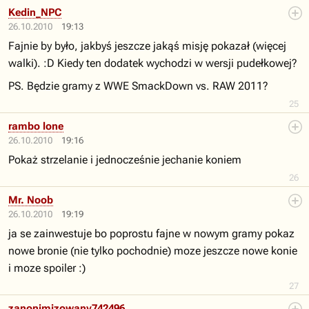
Kedin_NPC
26.10.2010
19:13
Fajnie by było, jakbyś jeszcze jakąś misję pokazał (więcej
walki). :D Kiedy ten dodatek wychodzi w wersji pudełkowej?
PS. Będzie gramy z WWE SmackDown vs. RAW 2011?
25
rambo lone
26.10.2010
19:16
Pokaż strzelanie i jednocześnie jechanie koniem
26
Mr. Noob
26.10.2010
19:19
ja se zainwestuje bo poprostu fajne w nowym gramy pokaz
nowe bronie (nie tylko pochodnie) moze jeszcze nowe konie
i moze spoiler :)
27
zanonimizowany742496