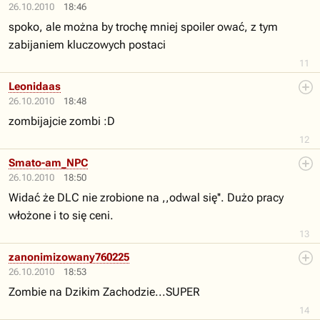
26.10.2010
18:46
spoko, ale można by trochę mniej spoiler ować, z tym
zabijaniem kluczowych postaci
11
Leonidaas
26.10.2010
18:48
zombijajcie zombi :D
12
Smato-am_NPC
26.10.2010
18:50
Widać że DLC nie zrobione na ,,odwal się''. Dużo pracy
włożone i to się ceni.
13
zanonimizowany760225
26.10.2010
18:53
Zombie na Dzikim Zachodzie...SUPER
14