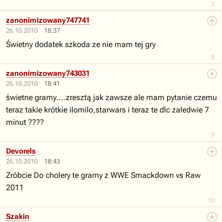
7
zanonimizowany747741
26.10.2010
18:37
Świetny dodatek szkoda ze nie mam tej gry
8
zanonimizowany743031
26.10.2010
18:41
świetne gramy....zresztą jak zawsze ale mam pytanie czemu
teraz takie krótkie ilomilo,starwars i teraz te dlc zaledwie 7
minut ????
9
Devorels
26.10.2010
18:43
Zróbcie Do cholery te gramy z WWE Smackdown vs Raw
2011
10
Szakin