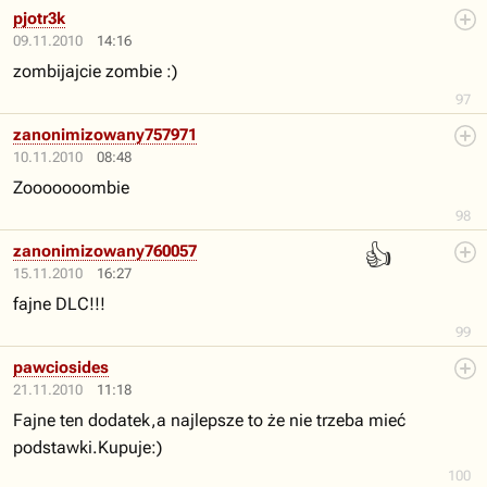
pjotr3k
09.11.2010
14:16
zombijajcie zombie :)
97
zanonimizowany757971
10.11.2010
08:48
Zooooooombie
98
👍
zanonimizowany760057
15.11.2010
16:27
fajne DLC!!!
99
pawciosides
21.11.2010
11:18
Fajne ten dodatek,a najlepsze to że nie trzeba mieć
podstawki.Kupuje:)
100