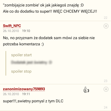
"zombijajcie zombie' ok jak jakiegoś znajdę :D
Ale co do dodatku to super!! WIĘC CHCEMY WIĘCEJ!!
22
Swift_NPC
26.10.2010
19:10
No, no przyznam że dodatek sam mówi za siebie nie
potrzeba komentarza :)
spoiler start
Dodatek jest świetny :D
spoiler stop
23
👍
zanonimizowany759893
26.10.2010
19:11
super!!!,swietny pomysl z tym DLC
24