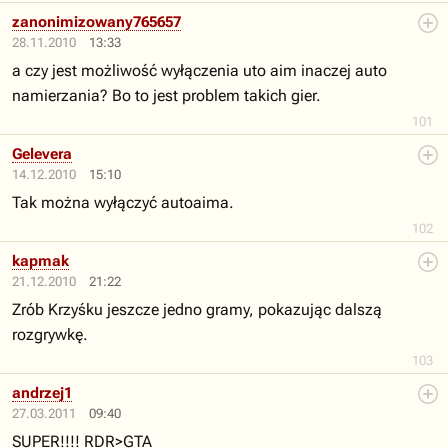
zanonimizowany765657
28.11.2010
13:33
a czy jest możliwość wyłączenia uto aim inaczej auto
namierzania? Bo to jest problem takich gier.
101
Gelevera
14.12.2010
15:10
Tak można wyłączyć autoaima.
102
kapmak
21.12.2010
21:22
Zrób Krzyśku jeszcze jedno gramy, pokazując dalszą
rozgrywkę.
103
andrzej1
27.03.2011
09:40
SUPER!!!! RDR>GTA