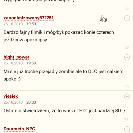
38
👍
zanonimizowany672251
26.10.2010
19:59
Bardzo fajny filmik i mógłbyś pokazać konie czterech
jeźdźców apokalipsy.
39
hight_power
26.10.2010
19:59
Mi sie juz troche przejadly zombie ale to DLC jest calkiem
spoko :)
40
viesiek
26.10.2010
20:03
Ostatnio stwierdziłem, że to wasze "HD" jest bardziej SD :/
41
Daurmeth_NPC