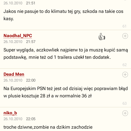
26.10.2010
21:51
Jakos nie pasuje to do klimatu tej gry, szkoda na takie cos
kasy.
61
👍
Naodhal_NPC
26.10.2010
21:57
Super wygląda, aczkowliek najpierw to ja muszę kupić samą
podstawkę, mnie też od 1 trailera użekł ten dodatek.
62
Dead Men
26.10.2010
22:00
Na Europejskim PSN też jest od dzisiaj więc poprawiam błąd
w plusie kosztuje 28 zł a w normalnie 36 zł
63
niko_b
26.10.2010
22:05
troche dziwne,zombie na dzikim zachodzie