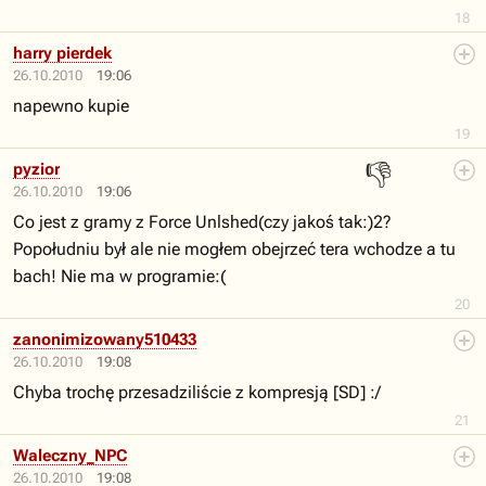
18
harry pierdek
26.10.2010
19:06
napewno kupie
19
👎
pyzior
26.10.2010
19:06
Co jest z gramy z Force Unlshed(czy jakoś tak:)2?
Popołudniu był ale nie mogłem obejrzeć tera wchodze a tu
bach! Nie ma w programie:(
20
zanonimizowany510433
26.10.2010
19:08
Chyba trochę przesadziliście z kompresją [SD] :/
21
Waleczny_NPC
26.10.2010
19:08