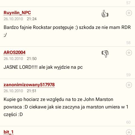
57
👍
Ruynlin_NPC
26.10.2010
21:24
Bardzo fajnie Rockstar postępuje :) szkoda ze nie mam RDR
;/
58
👎
AROS2004
26.10.2010
21:50
JASNE LORD!!!! ale jak wyjdzie na pc
59
zanonimizowany517978
26.10.2010
21:51
Kupie go hociarz ze względu na to ze John Marston
powraca :D ciekawe jak sie zaczyna ja marston umiera w 1
części :D
60
bit_1