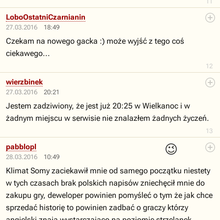
11
LoboOstatniCzarnianin
27.03.2016
18:49
Czekam na nowego gacka :) może wyjść z tego coś
ciekawego...
12
wierzbinek
27.03.2016
20:21
Jestem zadziwiony, że jest już 20:25 w Wielkanoc i w
żadnym miejscu w serwisie nie znalazłem żadnych życzeń.
13
😉
pabblopl
28.03.2016
10:49
Klimat Somy zaciekawił mnie od samego początku niestety
w tych czasach brak polskich napisów zniechęcił mnie do
zakupu gry, deweloper powinien pomyśleć o tym że jak chce
sprzedać historię to powinien zadbać o graczy którzy
angielski znają wystarczająco na poziomie strzelanek.