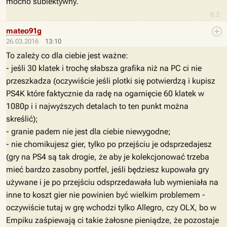
mocno subiektywny.
6.2
mateo91g
26.03.2016
13:10
To zależy co dla ciebie jest ważne:
- jeśli 30 klatek i trochę słabsza grafika niż na PC ci nie
przeszkadza (oczywiście jeśli plotki się potwierdzą i kupisz
PS4K które faktycznie da radę na ogarnięcie 60 klatek w
1080p i i najwyższych detalach to ten punkt można
skreślić);
- granie padem nie jest dla ciebie niewygodne;
- nie chomikujesz gier, tylko po przejściu je odsprzedajesz
(gry na PS4 są tak drogie, że aby je kolekcjonować trzeba
mieć bardzo zasobny portfel, jeśli będziesz kupowała gry
używane i je po przejściu odsprzedawała lub wymieniała na
inne to koszt gier nie powinien być wielkim problemem -
oczywiście tutaj w grę wchodzi tylko Allegro, czy OLX, bo w
Empiku zaśpiewają ci takie żałosne pieniądze, że pozostaje