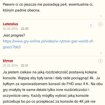
Peewni ci co jeszcze nie posiadają ps4, ewentualnie ci,
którym padnie obecna.
3
Lateralus
2
25.03.2016
22:25
Jest progres?
https://www.gry-online.pl/video/w-rytmie-gier-world-of-
goo/z7bb3
4
khmer
25.03.2016
22:31
Ja jestem ciekaw na jaką rozdzielczość postawią kolejne
konsole. Wątpię aby były tanie i dały rade pociągnąć 4k. Ja
byłbym za wprowadzeniem konsoli do FHD oraz 4 K. Na obu
gry miałyby te same detale tylko inne rozdzielczości i
oczywiście ceny. Każdy mógłby wybrać jaką konsole
potrzebuje bo po co przepłacać za konsole do 4K jak nie