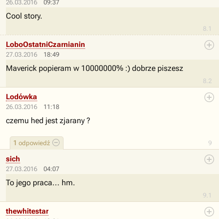
26.03.2016
09:37
Cool story.
8.1
LoboOstatniCzarnianin
27.03.2016
18:49
Maverick popieram w 10000000% :) dobrze piszesz
8.2
Lodówka
26.03.2016
11:18
czemu hed jest zjarany ?
1
odpowiedź
9
sich
27.03.2016
04:07
To jego praca... hm.
9.1
thewhitestar