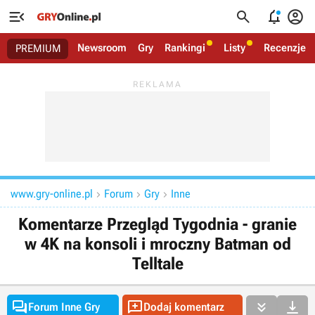




Newsroom
Gry
Rankingi
Listy
Recenzje
PREMIUM
www.gry-online.pl
Forum
Gry
Inne



Komentarze Przegląd Tygodnia - granie
w 4K na konsoli i mroczny Batman od
Telltale




Forum Inne Gry
Dodaj komentarz