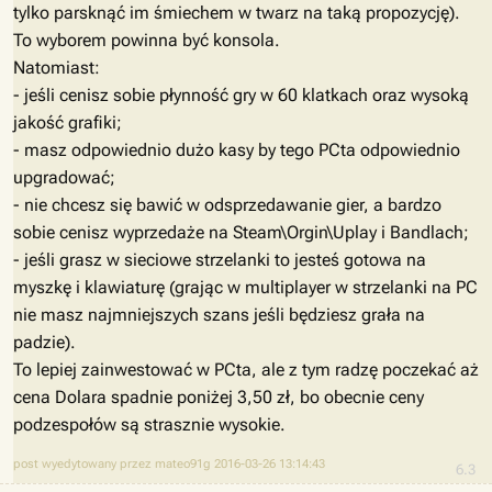
tylko parsknąć im śmiechem w twarz na taką propozycję).
To wyborem powinna być konsola.
Natomiast:
- jeśli cenisz sobie płynność gry w 60 klatkach oraz wysoką
jakość grafiki;
- masz odpowiednio dużo kasy by tego PCta odpowiednio
upgradować;
- nie chcesz się bawić w odsprzedawanie gier, a bardzo
sobie cenisz wyprzedaże na Steam\Orgin\Uplay i Bandlach;
- jeśli grasz w sieciowe strzelanki to jesteś gotowa na
myszkę i klawiaturę (grając w multiplayer w strzelanki na PC
nie masz najmniejszych szans jeśli będziesz grała na
padzie).
To lepiej zainwestować w PCta, ale z tym radzę poczekać aż
cena Dolara spadnie poniżej 3,50 zł, bo obecnie ceny
podzespołów są strasznie wysokie.
post wyedytowany przez mateo91g 2016-03-26 13:14:43
6.3