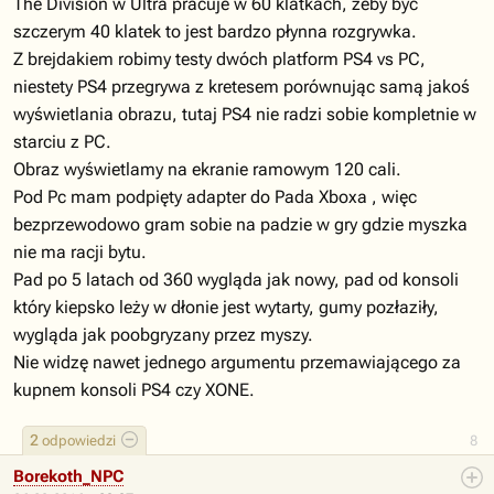
The Division w Ultra pracuje w 60 klatkach, żeby być
szczerym 40 klatek to jest bardzo płynna rozgrywka.
Z brejdakiem robimy testy dwóch platform PS4 vs PC,
niestety PS4 przegrywa z kretesem porównując samą jakoś
wyświetlania obrazu, tutaj PS4 nie radzi sobie kompletnie w
starciu z PC.
Obraz wyświetlamy na ekranie ramowym 120 cali.
Pod Pc mam podpięty adapter do Pada Xboxa , więc
bezprzewodowo gram sobie na padzie w gry gdzie myszka
nie ma racji bytu.
Pad po 5 latach od 360 wygląda jak nowy, pad od konsoli
który kiepsko leży w dłonie jest wytarty, gumy pozłaziły,
wygląda jak poobgryzany przez myszy.
Nie widzę nawet jednego argumentu przemawiającego za
kupnem konsoli PS4 czy XONE.
2
odpowiedzi
8
Borekoth_NPC