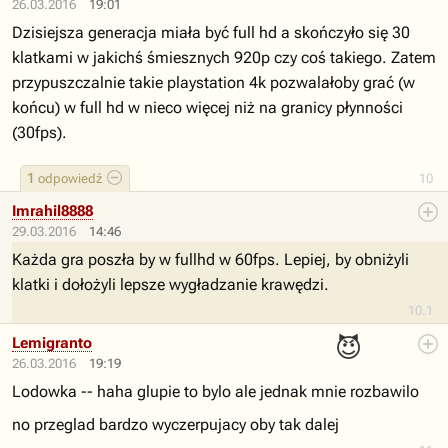
26.03.2016
19:01
Dzisiejsza generacja miała być full hd a skończyło się 30
klatkami w jakichś śmiesznych 920p czy coś takiego. Zatem
przypuszczalnie takie playstation 4k pozwalałoby grać (w
końcu) w full hd w nieco więcej niż na granicy płynności
(30fps).
1
odpowiedź
10
Imrahil8888
29.03.2016
14:46
Każda gra poszła by w fullhd w 60fps. Lepiej, by obniżyli
klatki i dołożyli lepsze wygładzanie krawędzi.
10.1
😈
Lemigranto
26.03.2016
19:19
Lodowka -- haha glupie to bylo ale jednak mnie rozbawilo
no przeglad bardzo wyczerpujacy oby tak dalej