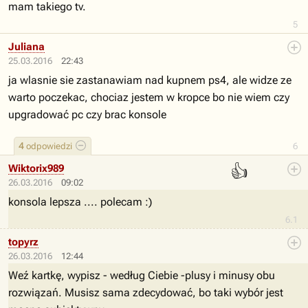
mam takiego tv.
5
Juliana
25.03.2016
22:43
ja wlasnie sie zastanawiam nad kupnem ps4, ale widze ze
warto poczekac, chociaz jestem w kropce bo nie wiem czy
upgradować pc czy brac konsole
4
odpowiedzi
6
👍
Wiktorix989
26.03.2016
09:02
konsola lepsza .... polecam :)
6.1
topyrz
26.03.2016
12:44
Weź kartkę, wypisz - według Ciebie -plusy i minusy obu
rozwiązań. Musisz sama zdecydować, bo taki wybór jest