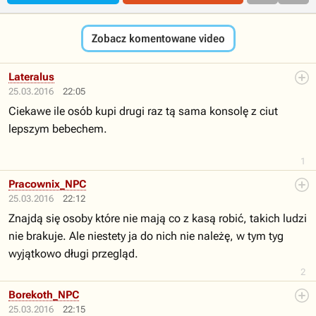
Zobacz komentowane video
Lateralus
25.03.2016
22:05
Ciekawe ile osób kupi drugi raz tą sama konsolę z ciut
lepszym bebechem.
1
Pracownix_NPC
25.03.2016
22:12
Znajdą się osoby które nie mają co z kasą robić, takich ludzi
nie brakuje. Ale niestety ja do nich nie należę, w tym tyg
wyjątkowo długi przegląd.
2
Borekoth_NPC
25.03.2016
22:15