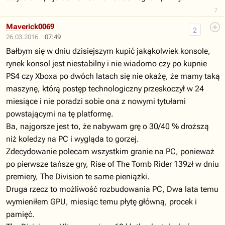
7
Maverick0069
2
26.03.2016
07:49
Bałbym się w dniu dzisiejszym kupić jakąkolwiek konsole,
rynek konsol jest niestabilny i nie wiadomo czy po kupnie
PS4 czy Xboxa po dwóch latach się nie okażę, że mamy taką
maszynę, którą postęp technologiczny przeskoczył w 24
miesiące i nie poradzi sobie ona z nowymi tytułami
powstającymi na tę platformę.
Ba, najgorsze jest to, że nabywam grę o 30/40 % droższą
niż koledzy na PC i wygląda to gorzej.
Zdecydowanie polecam wszystkim granie na PC, ponieważ
po pierwsze tańsze gry, Rise of The Tomb Rider 139zł w dniu
premiery, The Division te same pieniążki.
Druga rzecz to możliwość rozbudowania PC, Dwa lata temu
wymieniłem GPU, miesiąc temu płytę główną, procek i
pamięć.