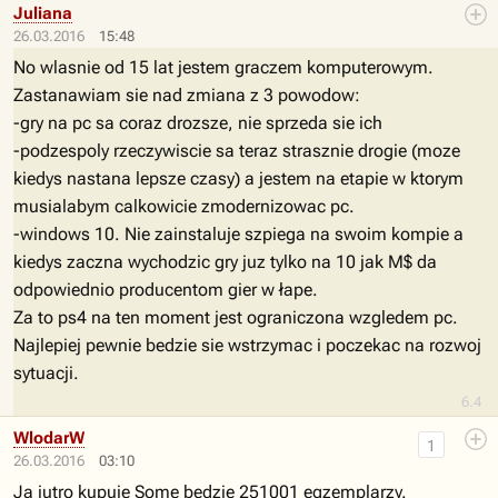
Juliana
26.03.2016
15:48
No wlasnie od 15 lat jestem graczem komputerowym.
Zastanawiam sie nad zmiana z 3 powodow:
-gry na pc sa coraz drozsze, nie sprzeda sie ich
-podzespoly rzeczywiscie sa teraz strasznie drogie (moze
kiedys nastana lepsze czasy) a jestem na etapie w ktorym
musialabym calkowicie zmodernizowac pc.
-windows 10. Nie zainstaluje szpiega na swoim kompie a
kiedys zaczna wychodzic gry juz tylko na 10 jak M$ da
odpowiednio producentom gier w łape.
Za to ps4 na ten moment jest ograniczona wzgledem pc.
Najlepiej pewnie bedzie sie wstrzymac i poczekac na rozwoj
sytuacji.
6.4
WlodarW
1
26.03.2016
03:10
Ja jutro kupuje Some bedzie 251001 egzemplarzy.