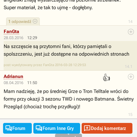
Super materiał, że tak to ujmę - dogłębny.
1
odpowiedź
14
FanGta
28.03.2016
12:29
Na szczęscie są przytomni fani, którzy pamiętali o
spolszczeniu, jest już dostępne na odpowiednich stronach
post wyedytowany przez FanGta 2016-03-28 12:29:53
14.1
👍
Adrianun
08.04.2016
11:50
Mam nadzieję, że po średniej Grze o Tron Telltale wróci do
formy przy okazji 3 sezonu TWD i nowego Batmana. Świetny
Przegląd (chociaż trochę przydługi)!
15



Forum
Forum Inne Gry
Dodaj komentarz