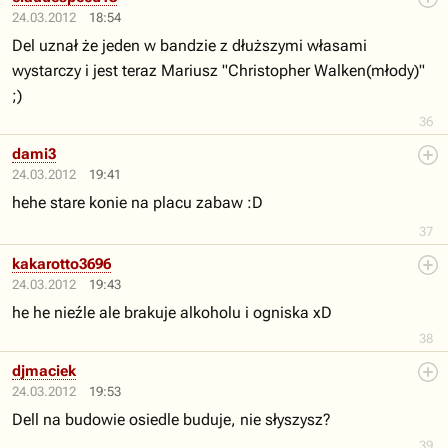
24.03.2012
18:54
Del uznał że jeden w bandzie z dłuższymi własami
wystarczy i jest teraz Mariusz "Christopher Walken(młody)"
;)
36
dami3
24.03.2012
19:41
hehe stare konie na placu zabaw :D
37
kakarotto3696
24.03.2012
19:43
he he nieźle ale brakuje alkoholu i ogniska xD
38
djmaciek
24.03.2012
19:53
Dell na budowie osiedle buduje, nie słyszysz?
39