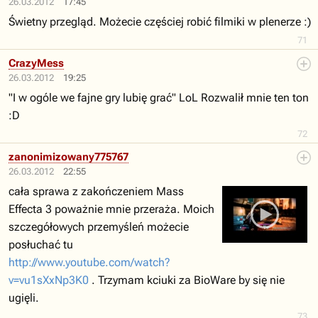
26.03.2012
17:45
Świetny przegląd. Możecie częściej robić filmiki w plenerze :)
71
CrazyMess
26.03.2012
19:25
"I w ogóle we fajne gry lubię grać" LoL Rozwalił mnie ten ton
:D
72
zanonimizowany775767
26.03.2012
22:55
cała sprawa z zakończeniem Mass
Effecta 3 poważnie mnie przeraża. Moich
szczegółowych przemyśleń możecie
posłuchać tu
http://www.youtube.com/watch?
v=vu1sXxNp3K0
. Trzymam kciuki za BioWare by się nie
ugięli.
73