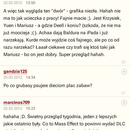
25.03.2012
13:50
A więc tak wygląda ten "dwór" - grafika niezła. Hahah nie
ma to jak ucieczka z pracy! Fajnie macie ;). Jest Krzysiek,
Yuen i Mariusz - a gdzie Deell i koniu? (szkoda, że nie ma
już moocieja ;( ). Achaa dają Baldura na iPada i już
narzekają. Kurde może wyjdzie coś fajnego, ale po co od
razu narzekać? Łaaał ciekawe czy trafi się ktoś taki jak
Mariusz - bo on jest dobry. Super przegląd hahah.
60
gandzia125
25.03.2012
14:34
Po co grubasy psujeie dieciom plac zabaw?
61
marcinos709
25.03.2012
15:23
hahaha ;D. Świetny przegląd tygodnia, jeden z lepszych
jakie ostatnio były. Co to Mass Effect to powinni wydać DLC