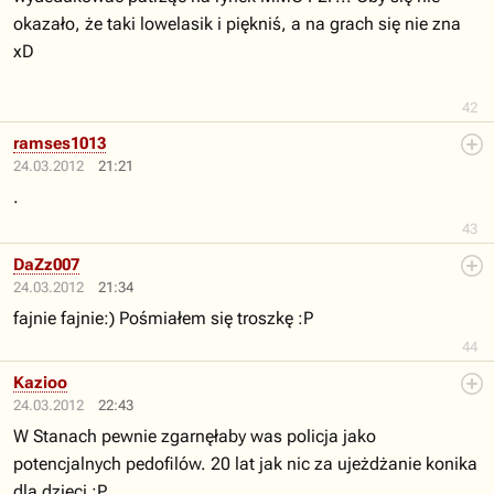
okazało, że taki lowelasik i piękniś, a na grach się nie zna
xD
42
ramses1013
24.03.2012
21:21
.
43
DaZz007
24.03.2012
21:34
fajnie fajnie:) Pośmiałem się troszkę :P
44
Kazioo
24.03.2012
22:43
W Stanach pewnie zgarnęłaby was policja jako
potencjalnych pedofilów. 20 lat jak nic za ujeżdżanie konika
dla dzieci ;P