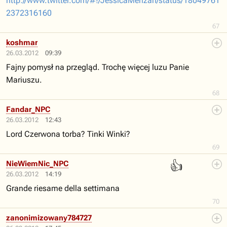
http://www.twitter.com/#!/JessicaMerizan/status/18049761
2372316160
67
koshmar
26.03.2012
09:39
Fajny pomysł na przegląd. Trochę więcej luzu Panie
Mariuszu.
68
Fandar_NPC
26.03.2012
12:43
Lord Czerwona torba? Tinki Winki?
69
👍
NieWiemNic_NPC
26.03.2012
14:19
Grande riesame della settimana
70
zanonimizowany784727