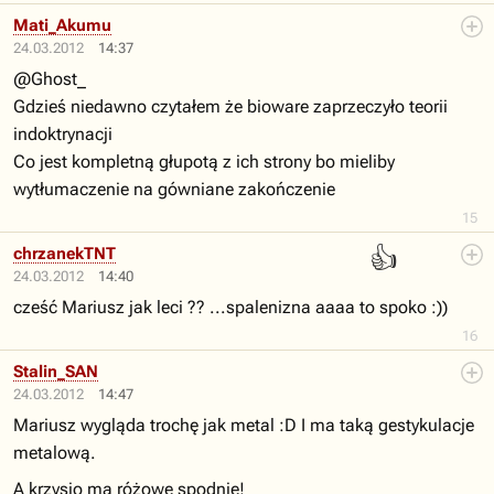
Mati_Akumu
24.03.2012
14:37
@Ghost_
Gdzieś niedawno czytałem że bioware zaprzeczyło teorii
indoktrynacji
Co jest kompletną głupotą z ich strony bo mieliby
wytłumaczenie na gówniane zakończenie
15
👍
chrzanekTNT
24.03.2012
14:40
cześć Mariusz jak leci ?? ...spalenizna aaaa to spoko :))
16
Stalin_SAN
24.03.2012
14:47
Mariusz wygląda trochę jak metal :D I ma taką gestykulacje
metalową.
A krzysio ma różowe spodnie!