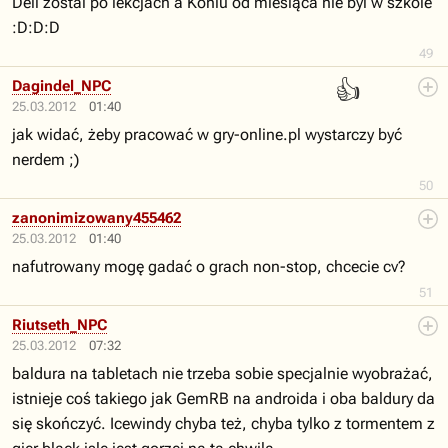
Dell zostal po lekcjach a Koniu od miesiąca nie byl w szkole
:D:D:D
49
👍
Dagindel_NPC
25.03.2012
01:40
jak widać, żeby pracować w gry-online.pl wystarczy być
nerdem ;)
50
zanonimizowany455462
25.03.2012
01:40
nafutrowany mogę gadać o grach non-stop, chcecie cv?
51
Riutseth_NPC
25.03.2012
07:32
baldura na tabletach nie trzeba sobie specjalnie wyobrażać,
istnieje coś takiego jak GemRB na androida i oba baldury da
się skończyć. Icewindy chyba też, chyba tylko z tormentem z