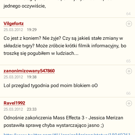
jednego oczywiście,
64
Vilgefortz
25.03.2012
19:29
Co jest z koniem? Nie żyje? Czy są jakieś stałe zmiany w
składzie tvgry? Może zróbcie krótki filmik informacyjny, bo
troszkę się pogubiłem w ludziach...
65
zanonimizowany547860
25.03.2012
19:38
Lol przeglad tygodnia pod moim blokiem oO
66
Ravel1992
25.03.2012
23:33
Odnośnie zakończenia Mass Effecta 3 - Jessica Merizan
postawiła sprawę chyba wystarczająco jasno ;)