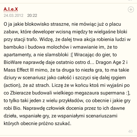
A.l.e.X
24.03.2012
20:22
O ja jakie blokowisko straszne, nie mówiąc już o placu
zabaw, które deweloper wcisną między te wielgaśne bloki
przy stacji trafo. Widzę, że dalej trwa akcja robienia ludzi w
bambuko i budowa molochów i wmawianie im, że to
apartamenty, a nie slamsbloki :[ Wracając do gier, to
BioWare naprawdę daje ostatnio ostro d... Dragon Age 2 i
Mass Effect III mimo, że ta druga to niezła gra, to ma takie
dziury w scenariusz jako całość i szczyci się dalej rpgiem
(action), że aż strach. Liczę że w końcu ktoś mi wyjaśni po
co Zbieracze budowali wielkiego megazaura supermana :],
to tylko taki jeden z wielu przykładów, co obecnie i jakie gry
robi Bio. Naprawdę człowiek docenia przez to ich dawne
dzieła, wspaniałe gry, ze wspaniałymi scenariuszami
których obecnie próżno szukać.
40