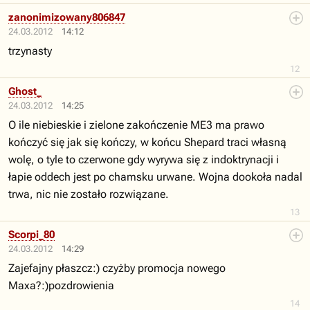
zanonimizowany806847
24.03.2012
14:12
trzynasty
12
Ghost_
24.03.2012
14:25
O ile niebieskie i zielone zakończenie ME3 ma prawo
kończyć się jak się kończy, w końcu Shepard traci własną
wolę, o tyle to czerwone gdy wyrywa się z indoktrynacji i
łapie oddech jest po chamsku urwane. Wojna dookoła nadal
trwa, nic nie zostało rozwiązane.
13
Scorpi_80
24.03.2012
14:29
Zajefajny płaszcz:) czyżby promocja nowego
Maxa?:)pozdrowienia
14