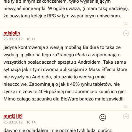
nie tyle z innym zakończeniem, tylko wyjaśniającym
niewyjaśnione wątki. W ogóle uważa, (i mam taką nadzieję),
że powstaną kolejne RPG w tym wspaniałym uniwersum.
62
misiolin
25.03.2012
16:11
jedyna kontrowersja z wersją mobilną Baldura to taka że
wydają ją tylko na tego za*ranego iPada a zapominają o
wszystkich posiadaczach sprzętu z Androidem. Taka sama
sytuacja jak z tymi dwoma aplikacjami z Mass Effecta które
nie wyszły na Androida, strasznie to według mnie
nieuczciwe. Zapominają o jakiś 40% rynku tabletów, nie
życzę im żeby te 40% później nie zapomniało kupić ich gier.
Mimo całego szacunku dla BioWare bardzo mnie zawiedli.
63
😐
mati2109
25.03.2012
16:14
dawno nie oglądałem i nie poznaje tych ludzi oprócz