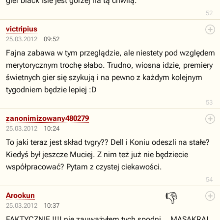
gier black isle jest gorzej na tą chwilą.
52
victripius
25.03.2012
09:52
Fajna zabawa w tym przeglądzie, ale niestety pod względem
merytorycznym trochę słabo. Trudno, wiosna idzie, premiery
świetnych gier się szykują i na pewno z każdym kolejnym
tygodniem będzie lepiej :D
53
zanonimizowany480279
25.03.2012
10:24
To jaki teraz jest skład tvgry?? Dell i Koniu odeszli na stałe?
Kiedyś był jeszcze Muciej. Z nim też już nie będziecie
współpracować? Pytam z czystej ciekawości.
54
👎
Arookun
25.03.2012
10:37
FAKTYCZNIE !!!! nie zauważyłem tych spodni... MASAKRA!