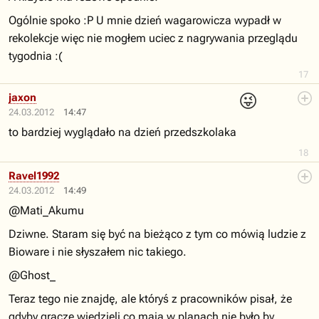
Ogólnie spoko :P U mnie dzień wagarowicza wypadł w
rekolekcje więc nie mogłem uciec z nagrywania przeglądu
tygodnia :(
17
😜
jaxon
24.03.2012
14:47
to bardziej wyglądało na dzień przedszkolaka
18
Ravel1992
24.03.2012
14:49
@Mati_Akumu
Dziwne. Staram się być na bieżąco z tym co mówią ludzie z
Bioware i nie słyszałem nic takiego.
@Ghost_
Teraz tego nie znajdę, ale któryś z pracowników pisał, że
gdyby gracze wiedzieli co mają w planach nie było by