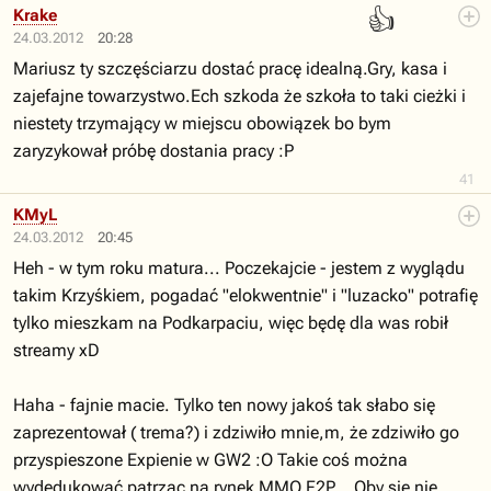
👍
Krake
24.03.2012
20:28
Mariusz ty szczęściarzu dostać pracę idealną.Gry, kasa i
zajefajne towarzystwo.Ech szkoda że szkoła to taki cieżki i
niestety trzymający w miejscu obowiązek bo bym
zaryzykował próbę dostania pracy :P
41
KMyL
24.03.2012
20:45
Heh - w tym roku matura... Poczekajcie - jestem z wyglądu
takim Krzyśkiem, pogadać "elokwentnie" i "luzacko" potrafię
tylko mieszkam na Podkarpaciu, więc będę dla was robił
streamy xD
Haha - fajnie macie. Tylko ten nowy jakoś tak słabo się
zaprezentował ( trema?) i zdziwiło mnie,m, że zdziwiło go
przyspieszone Expienie w GW2 :O Takie coś można
wydedukować patrząc na rynek MMO F2P... Oby się nie