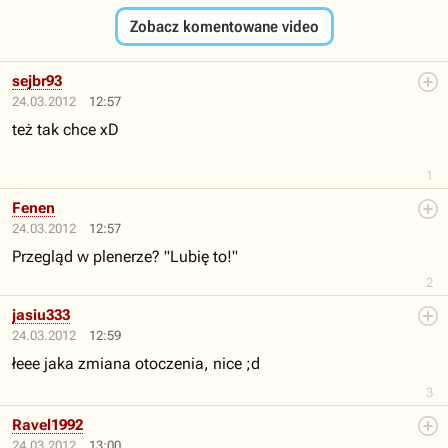
Zobacz komentowane video
sejbr93
24.03.2012
12:57
też tak chce xD
1
Fenen
24.03.2012
12:57
Przegląd w plenerze? "Lubię to!"
2
jasiu333
24.03.2012
12:59
łeee jaka zmiana otoczenia, nice ;d
3
Ravel1992
24.03.2012
13:00