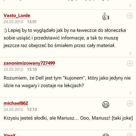
5
👍
Vasto_Lorde
24.03.2012
13:01
:) Lepiej by to wyglądało jak by na ławeczce do słoneczka
sobie usiąść i przedstawić informacje, a tak to muszę
jeszcze raz obejrzeć bo śmiałem przez cały materiał.
6
zanonimizowany727499
24.03.2012
13:10
Rozumiem, że Dell jest tym "kujonem", który jako jedyny nie
idzie na wagary i zostaje na lekcjach?
7
😃
michael862
24.03.2012
13:13
Krzysiu jesteś słodki, ale Mariusz... Ooo, Mariusz! [taki joke]
8
XineX