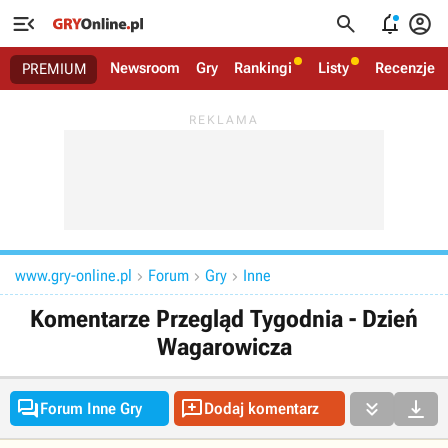




Newsroom
Gry
Rankingi
Listy
Recenzje
PREMIUM
www.gry-online.pl
Forum
Gry
Inne



Komentarze Przegląd Tygodnia - Dzień
Wagarowicza




Forum Inne Gry
Dodaj komentarz