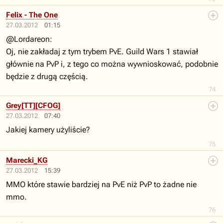
Felix - The One
27.03.2012
01:15
@Lordareon:
Oj, nie zakładaj z tym trybem PvE. Guild Wars 1 stawiał
głównie na PvP i, z tego co można wywnioskować, podobnie
będzie z drugą częścią.
74
Grey[TT][CFOG]
27.03.2012
07:40
Jakiej kamery użyliście?
75
Marecki_KG
27.03.2012
15:39
MMO które stawie bardziej na PvE niż PvP to żadne nie
mmo.
76