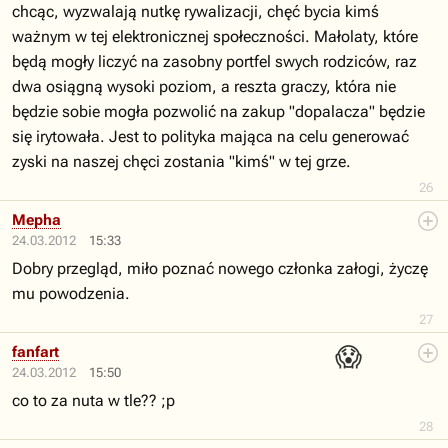
chcąc, wyzwalają nutkę rywalizacji, chęć bycia kimś
ważnym w tej elektronicznej społeczności. Małolaty, które
będą mogły liczyć na zasobny portfel swych rodziców, raz
dwa osiągną wysoki poziom, a reszta graczy, która nie
będzie sobie mogła pozwolić na zakup "dopalacza" będzie
się irytowała. Jest to polityka mająca na celu generować
zyski na naszej chęci zostania "kimś" w tej grze.
26
Mepha
24.03.2012
15:33
Dobry przegląd, miło poznać nowego członka załogi, życzę
mu powodzenia.
27
😱
fanfart
24.03.2012
15:50
co to za nuta w tle?? ;p
28