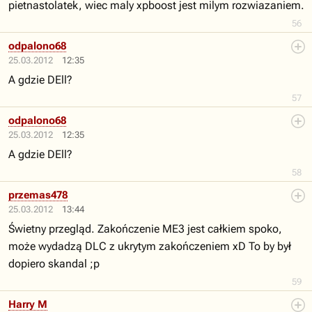
pietnastolatek, wiec maly xpboost jest milym rozwiazaniem.
56
odpalono68
25.03.2012
12:35
A gdzie DEll?
57
odpalono68
25.03.2012
12:35
A gdzie DEll?
58
przemas478
25.03.2012
13:44
Świetny przegląd. Zakończenie ME3 jest całkiem spoko,
może wydadzą DLC z ukrytym zakończeniem xD To by był
dopiero skandal ;p
59
Harry M