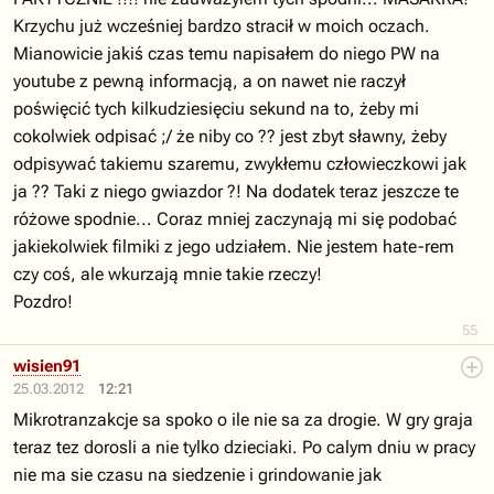
Krzychu już wcześniej bardzo stracił w moich oczach.
Mianowicie jakiś czas temu napisałem do niego PW na
youtube z pewną informacją, a on nawet nie raczył
poświęcić tych kilkudziesięciu sekund na to, żeby mi
cokolwiek odpisać ;/ że niby co ?? jest zbyt sławny, żeby
odpisywać takiemu szaremu, zwykłemu człowieczkowi jak
ja ?? Taki z niego gwiazdor ?! Na dodatek teraz jeszcze te
różowe spodnie... Coraz mniej zaczynają mi się podobać
jakiekolwiek filmiki z jego udziałem. Nie jestem hate-rem
czy coś, ale wkurzają mnie takie rzeczy!
Pozdro!
55
wisien91
25.03.2012
12:21
Mikrotranzakcje sa spoko o ile nie sa za drogie. W gry graja
teraz tez dorosli a nie tylko dzieciaki. Po calym dniu w pracy
nie ma sie czasu na siedzenie i grindowanie jak