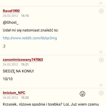
21
Ravel1992
24.03.2012
15:15
@Ghost_
Udał mi się natomiast znaleźć to:
http://www.reddit.com/tb/qx3mg
;)
22
zanonimizowany747063
24.03.2012
15:21
SIEDZĘ NA KONIU!
10/10
23
😜
Imicium_NPC
24.03.2012
15:23
Krzysiek, różowe spodnie i torebka? LoL Już wiem czemu