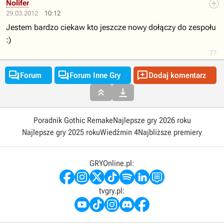
Nolifer
29.03.2012
10:12
Jestem bardzo ciekaw kto jeszcze nowy dołączy do zespołu
:)
77



Forum
Forum Inne Gry
Dodaj komentarz


Poradnik Gothic Remake
Najlepsze gry 2026 roku
Najlepsze gry 2025 roku
Wiedźmin 4
Najbliższe premiery
GRYOnline.pl:
tvgry.pl: