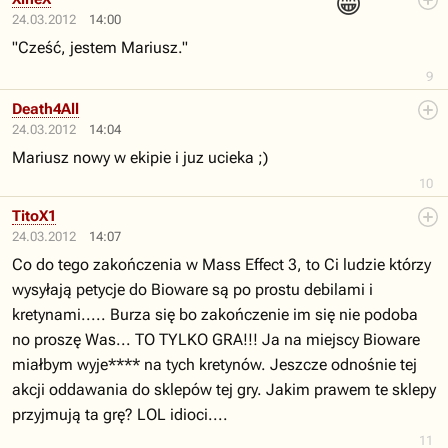
😁
24.03.2012
14:00
"Cześć, jestem Mariusz."
9
Death4All
24.03.2012
14:04
Mariusz nowy w ekipie i juz ucieka ;)
10
TitoX1
24.03.2012
14:07
Co do tego zakończenia w Mass Effect 3, to Ci ludzie którzy
wysyłają petycje do Bioware są po prostu debilami i
kretynami..... Burza się bo zakończenie im się nie podoba
no proszę Was... TO TYLKO GRA!!! Ja na miejscy Bioware
miałbym wyje**** na tych kretynów. Jeszcze odnośnie tej
akcji oddawania do sklepów tej gry. Jakim prawem te sklepy
przyjmują ta grę? LOL idioci....
11