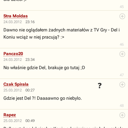
45
Stra Moldas
24.03.2012
23:16
Dawno nie oglądałem żadnych materiałów z TV Gry - Del i
Koniu wciąż w niej pracują? :>
46
Panczo20
24.03.2012
23:34
No właśnie gdzie Del, brakuje go tutaj ;D
47
❓
Czak Spirala
25.03.2012
00:27
Gdzie jest Del ?! Daaaawno go niebylo.
48
Rapez
25.03.2012
00:49