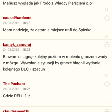
Mariusz wygląda jak Frodo z Władcy Pierścieni o.o"
32
causal/hardcore
24.03.2012
18:13
Mam nadzieję, że ostatnie miejsce trafi do Spierka...
33
kamyk_samuraj
24.03.2012
18:23
Bioware osiągnął kolejny poziom w robieniu graczom wody
z mózgu. Wywołanie sytuacji by gracze błagali wydanie
kolejnego DLC - szacun
34
The Puchacz
24.03.2012
18:26
Gdzie DELL ? :/
35
claudespeed18