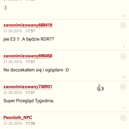
:)
4
zanonimizowany688418
21.05.2010
17:57
jee E3 !! .A będzie RDR??
5
zanonimizowany690458
21.05.2010
17:57
No doczekałem się i oglądam :D
6
👍
zanonimizowany730931
21.05.2010
17:57
Super Przegląd Tygodnia.
7
Peonloth_NPC
21.05.2010
17:59