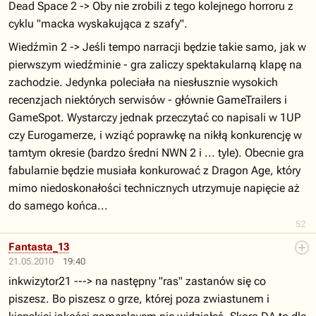
Dead Space 2 -> Oby nie zrobili z tego kolejnego horroru z
cyklu "macka wyskakująca z szafy".
Wiedźmin 2 -> Jeśli tempo narracji będzie takie samo, jak w
pierwszym wiedźminie - gra zaliczy spektakularną klapę na
zachodzie. Jedynka poleciała na niesłusznie wysokich
recenzjach niektórych serwisów - głównie GameTrailers i
GameSpot. Wystarczy jednak przeczytać co napisali w 1UP
czy Eurogamerze, i wziąć poprawkę na nikłą konkurencję w
tamtym okresie (bardzo średni NWN 2 i ... tyle). Obecnie gra
fabularnie będzie musiała konkurować z Dragon Age, który
mimo niedoskonałości technicznych utrzymuje napięcie aż
do samego końca...
52
Fantasta_13
21.05.2010
19:40
inkwizytor21 ---> na następny "ras" zastanów się co
piszesz. Bo piszesz o grze, której poza zwiastunem i