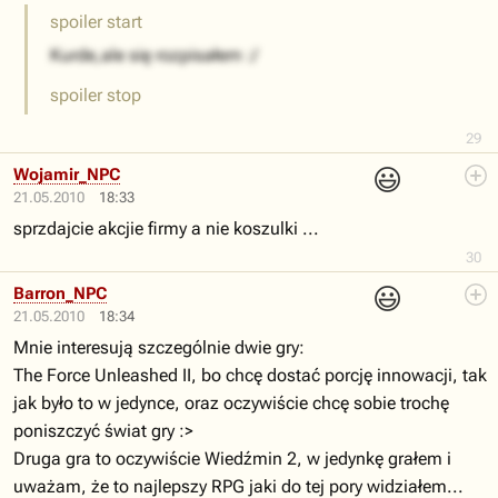
spoiler start
Kurde,ale się rozpisałem :/
spoiler stop
29
😃
Wojamir_NPC
21.05.2010
18:33
sprzdajcie akcjie firmy a nie koszulki ...
30
😃
Barron_NPC
21.05.2010
18:34
Mnie interesują szczególnie dwie gry:
The Force Unleashed II, bo chcę dostać porcję innowacji, tak
jak było to w jedynce, oraz oczywiście chcę sobie trochę
poniszczyć świat gry :>
Druga gra to oczywiście Wiedźmin 2, w jedynkę grałem i
uważam, że to najlepszy RPG jaki do tej pory widziałem...