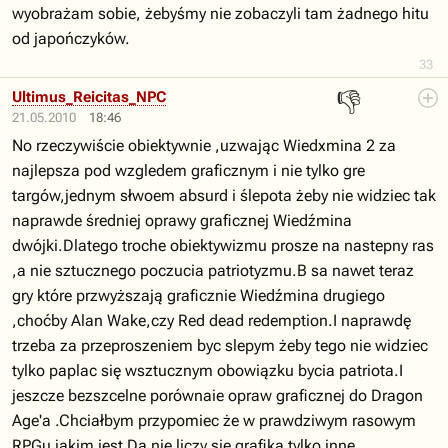
wyobrażam sobie, żebyśmy nie zobaczyli tam żadnego hitu
od japończyków.
33
👎
Ultimus_Reicitas_NPC
21.05.2010
18:46
No rzeczywiście obiektywnie ,uzwając Wiedxmina 2 za
najlepsza pod wzgledem graficznym i nie tylko gre
targów,jednym słwoem absurd i ślepota żeby nie widziec tak
naprawde średniej oprawy graficznej Wiedźmina
dwójki.Dlatego troche obiektywizmu prosze na nastepny ras
,a nie sztucznego poczucia patriotyzmu.B sa nawet teraz
gry które przwyższają graficznie Wiedźmina drugiego
,choćby Alan Wake,czy Red dead redemption.I naprawdę
trzeba za przeproszeniem byc slepym żeby tego nie widziec
tylko paplac się wsztucznym obowiązku bycia patriota.I
jeszcze bezszcelne porównaie opraw graficznej do Dragon
Age'a .Chciałbym przypomiec że w prawdziwym rasowym
RPGu jakim jest Da nie liczy się grafika tylko inne