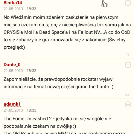
👍
Simba14
21.05.2010
18:33
No Wiedźmin moim zdaniem zasłużenie na pierwszym
miejscu czekam na tą grę z niecierpliwością tak samo jak na
CRYSIS'a MoH'a Dead Space'a i na Fallout NV...A co do CoD
to się zobaczy ale gra zapowiada się znakomicie:)Świetny
przegląd:)
27
Dante_0
21.05.2010
18:33
Zapomnieliście, że prawdopodobnie rockstar wyjawi
informacje na temat nowej części grand theft auto :)
28
adamk1
21.05.2010
18:33
The Force Unleashed 2 - jedynka mi się w ogóle nie
podobała,nie czekam na dwójkę :)
The Old Republic - jedyne MMO,na jakie czekam(no może