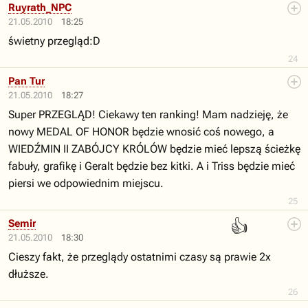
Ruyrath_NPC
21.05.2010
18:25
świetny przegląd:D
24
Pan Tur
21.05.2010
18:27
Super PRZEGLĄD! Ciekawy ten ranking! Mam nadzieję, że
nowy MEDAL OF HONOR będzie wnosić coś nowego, a
WIEDŹMIN II ZABÓJCY KRÓLÓW będzie mieć lepszą ścieżkę
fabuły, grafikę i Geralt będzie bez kitki. A i Triss będzie mieć
piersi we odpowiednim miejscu.
25
👍
Semir
21.05.2010
18:30
Cieszy fakt, że przeglądy ostatnimi czasy są prawie 2x
dłuższe.
26