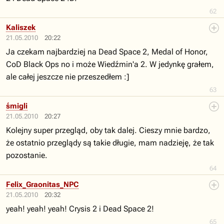
62
Kaliszek
21.05.2010
20:22
Ja czekam najbardziej na Dead Space 2, Medal of Honor,
CoD Black Ops no i może Wiedźmin'a 2. W jedynkę grałem,
ale całej jeszcze nie przeszedłem :]
63
śmigli
21.05.2010
20:27
Kolejny super przegląd, oby tak dalej. Cieszy mnie bardzo,
że ostatnio przeglądy są takie długie, mam nadzieję, że tak
pozostanie.
64
Felix_Graonitas_NPC
21.05.2010
20:32
yeah! yeah! yeah! Crysis 2 i Dead Space 2!
65