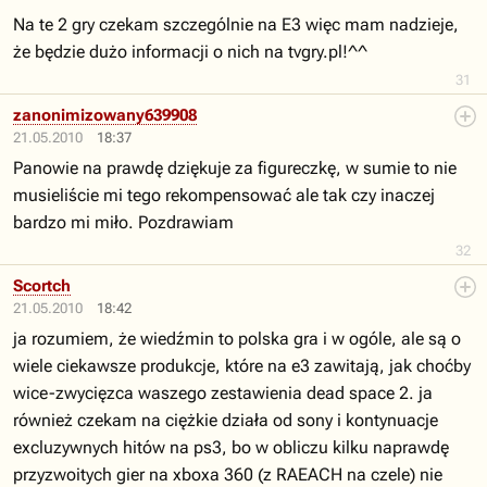
Na te 2 gry czekam szczególnie na E3 więc mam nadzieje,
że będzie dużo informacji o nich na tvgry.pl!^^
31
zanonimizowany639908
21.05.2010
18:37
Panowie na prawdę dziękuje za figureczkę, w sumie to nie
musieliście mi tego rekompensować ale tak czy inaczej
bardzo mi miło. Pozdrawiam
32
Scortch
21.05.2010
18:42
ja rozumiem, że wiedźmin to polska gra i w ogóle, ale są o
wiele ciekawsze produkcje, które na e3 zawitają, jak choćby
wice-zwycięzca waszego zestawienia dead space 2. ja
również czekam na ciężkie działa od sony i kontynuacje
excluzywnych hitów na ps3, bo w obliczu kilku naprawdę
przyzwoitych gier na xboxa 360 (z RAEACH na czele) nie