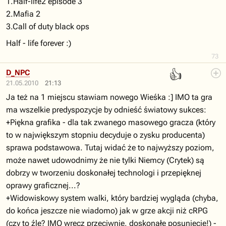
1.Half-life2 episode 3
2.Mafia 2
3.Call of duty black ops
Half - life forever :)
73
👍
D_NPC
21.05.2010
21:13
Ja też na 1 miejscu stawiam nowego Wieśka :] IMO ta gra
ma wszelkie predyspozycje by odnieść światowy sukces:
+Piękna grafika - dla tak zwanego masowego gracza (który
to w największym stopniu decyduje o zysku producenta)
sprawa podstawowa. Tutaj widać że to najwyższy poziom,
może nawet udowodnimy że nie tylki Niemcy (Crytek) są
dobrzy w tworzeniu doskonałej technologi i przepięknej
oprawy graficznej...?
+Widowiskowy system walki, który bardziej wygląda (chyba,
do końca jeszcze nie wiadomo) jak w grze akcji niż cRPG
(czy to źle? IMO wręcz przeciwnie, doskonałe posunięcie!) -