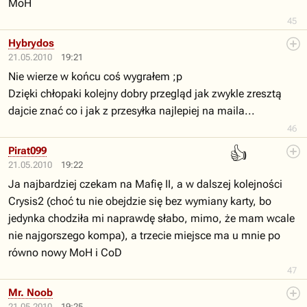
MoH
45
Hybrydos
21.05.2010
19:21
Nie wierze w końcu coś wygrałem ;p
Dzięki chłopaki kolejny dobry przegląd jak zwykle zresztą
dajcie znać co i jak z przesyłka najlepiej na maila...
46
👍
Pirat099
21.05.2010
19:22
Ja najbardziej czekam na Mafię II, a w dalszej kolejności
Crysis2 (choć tu nie obejdzie się bez wymiany karty, bo
jedynka chodziła mi naprawdę słabo, mimo, że mam wcale
nie najgorszego kompa), a trzecie miejsce ma u mnie po
równo nowy MoH i CoD
47
Mr. Noob
21.05.2010
19:25