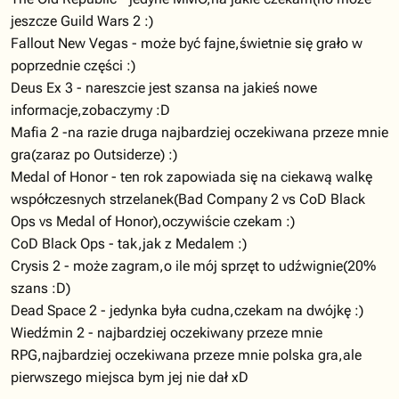
jeszcze Guild Wars 2 :)
Fallout New Vegas - może być fajne,świetnie się grało w
poprzednie części :)
Deus Ex 3 - nareszcie jest szansa na jakieś nowe
informacje,zobaczymy :D
Mafia 2 -na razie druga najbardziej oczekiwana przeze mnie
gra(zaraz po Outsiderze) :)
Medal of Honor - ten rok zapowiada się na ciekawą walkę
współczesnych strzelanek(Bad Company 2 vs CoD Black
Ops vs Medal of Honor),oczywiście czekam :)
CoD Black Ops - tak,jak z Medalem :)
Crysis 2 - może zagram,o ile mój sprzęt to udźwignie(20%
szans :D)
Dead Space 2 - jedynka była cudna,czekam na dwójkę :)
Wiedźmin 2 - najbardziej oczekiwany przeze mnie
RPG,najbardziej oczekiwana przeze mnie polska gra,ale
pierwszego miejsca bym jej nie dał xD