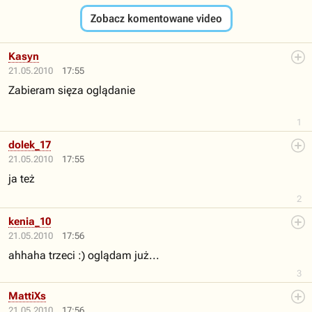
Zobacz komentowane video
Kasyn
21.05.2010
17:55
Zabieram sięza oglądanie
1
dolek_17
21.05.2010
17:55
ja też
2
kenia_10
21.05.2010
17:56
ahhaha trzeci :) oglądam już...
3
MattiXs
21.05.2010
17:56