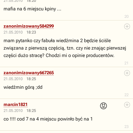
21.05.2010
18:20
mafia na 6 miejscu kpiny ...
20
zanonimizowany584299
21.05.2010
18:23
mam pytanko czy fabuła wiedźmina 2 będzie ściśle
związana z pierwszą częścią, tzn. czy nie znając pierwszej
części dużo stracę? Chodzi mi o opinie producentów.
21
zanonimizowany667265
21.05.2010
18:25
wiedźmin górą ;dd
22
😡
marcin1821
21.05.2010
18:25
co !!!! cod 7 na 4 miejscu powinło być na 1
23