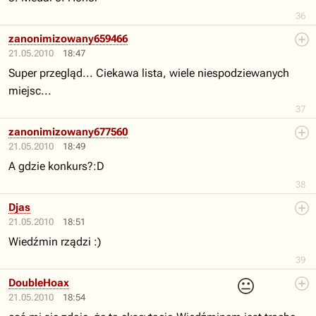
36
zanonimizowany659466
21.05.2010
18:47
Super przegląd... Ciekawa lista, wiele niespodziewanych
miejsc...
37
zanonimizowany677560
21.05.2010
18:49
A gdzie konkurs?:D
38
Djas
21.05.2010
18:51
Wiedźmin rządzi :)
39
😐
DoubleHoax
21.05.2010
18:54