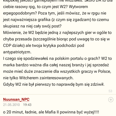
kiepskiej jakości gameplayem nie widziałeś. Skoro DA to dla
ciebie rasowy rpg, to czym jest W2? Wytworem
erpegopodobnym? Poza tym, jeśli mówisz, że w rpgu nie
jest najważniejsza grafika (z czym się zgadzam) to czemu
skupiasz na niej cały swój post?
Mówienie, że W2 będzie jedną z najlepszych gier w ogóle to
chyba przesada (szczególnie biorąc pod uwagę to co się w
CDP działo) ale twoja krytyka podchodzi pod
antypatriotyzm.
I czego się spodziewałeś na polskim portalu o grach? W2 to
marka bardzo ważna dla całej naszej branży i jej sprzedaż
może mieć duże znaczenie dla wszystkich graczy w Polsce,
nie tylko Witcherem zainteresowanych.
Gdyby W2 nie był pierwszy to naprawdę bym się zdziwił.
53
Nuunsan_NPC
21.05.2010
19:43
o 20 minut, ładnie, ale Mafia II powinna być wyżej!!!!