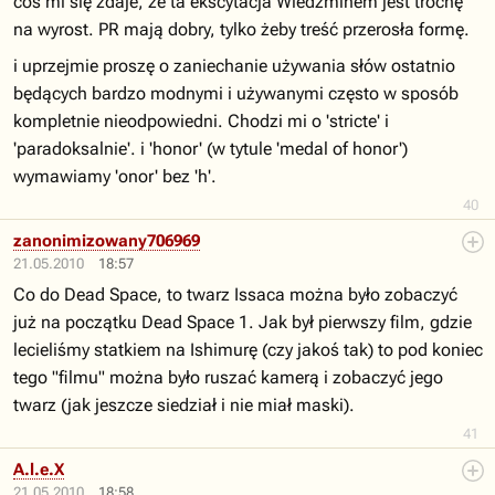
coś mi się zdaje, że ta ekscytacja Wiedźminem jest trochę
na wyrost. PR mają dobry, tylko żeby treść przerosła formę.
i uprzejmie proszę o zaniechanie używania słów ostatnio
będących bardzo modnymi i używanymi często w sposób
kompletnie nieodpowiedni. Chodzi mi o 'stricte' i
'paradoksalnie'. i 'honor' (w tytule 'medal of honor')
wymawiamy 'onor' bez 'h'.
40
zanonimizowany706969
21.05.2010
18:57
Co do Dead Space, to twarz Issaca można było zobaczyć
już na początku Dead Space 1. Jak był pierwszy film, gdzie
lecieliśmy statkiem na Ishimurę (czy jakoś tak) to pod koniec
tego "filmu" można było ruszać kamerą i zobaczyć jego
twarz (jak jeszcze siedział i nie miał maski).
41
A.l.e.X
21.05.2010
18:58