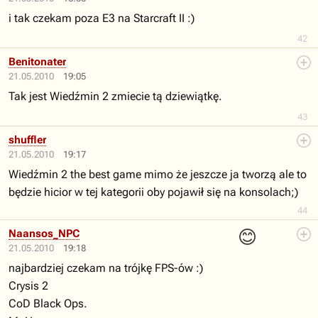
i tak czekam poza E3 na Starcraft II :)
42
Benitonater
21.05.2010
19:05
Tak jest Wiedźmin 2 zmiecie tą dziewiątkę.
43
shuffler
21.05.2010
19:17
Wiedźmin 2 the best game mimo że jeszcze ja tworzą ale to
będzie hicior w tej kategorii oby pojawił się na konsolach;)
44
😊
Naansos_NPC
21.05.2010
19:18
najbardziej czekam na trójkę FPS-ów :)
Crysis 2
CoD Black Ops.