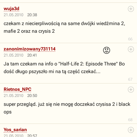
wuja3d
21.05.2010
20:38
czekam z niecierpliwością na same dwójki wiedźmina 2,
mafie 2 oraz na crysis 2
66
😡
zanonimizowany731114
21.05.2010
20:41
Ja tam czekam na info o "Half-Life 2: Episode Three" Bo
dość długo pszyszło mi na tą część czekać...
67
Rietnos_NPC
21.05.2010
20:50
super przegląd. już się nie mogę doczekać crysisa 2 i black
ops
68
Yos_sarian
21.05.2010
20:57