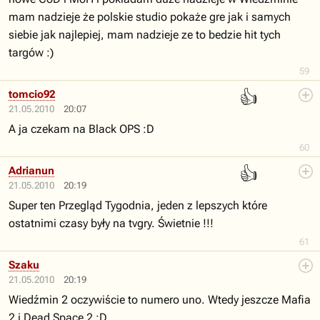
mam nadzieje że polskie studio pokaże gre jak i samych
siebie jak najlepiej, mam nadzieje ze to bedzie hit tych
targów :)
59
👍
tomcio92
21.05.2010
20:07
A ja czekam na Black OPS :D
60
👍
Adrianun
21.05.2010
20:19
Super ten Przegląd Tygodnia, jeden z lepszych które
ostatnimi czasy były na tvgry. Świetnie !!!
61
Szaku
21.05.2010
20:19
Wiedźmin 2 oczywiście to numero uno. Wtedy jeszcze Mafia
2 i Dead Space 2 :D.