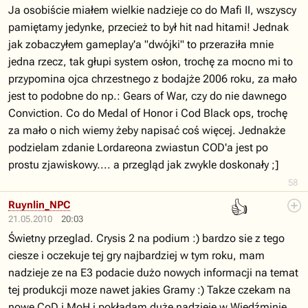
Ja osobiście miałem wielkie nadzieje co do Mafi II, wszyscy
pamiętamy jedynke, przecież to był hit nad hitami! Jednak
jak zobaczyłem gameplay'a "dwójki" to przeraziła mnie
jedna rzecz, tak głupi system osłon, trochę za mocno mi to
przypomina ojca chrzestnego z bodajże 2006 roku, za mało
jest to podobne do np.: Gears of War, czy do nie dawnego
Conviction. Co do Medal of Honor i Cod Black ops, trochę
za mało o nich wiemy żeby napisać coś więcej. Jednakże
podzielam zdanie Lordareona zwiastun COD'a jest po
prostu zjawiskowy.... a przegląd jak zwykle doskonały ;]
58
👍
Ruynlin_NPC
21.05.2010
20:03
Świetny przeglad. Crysis 2 na podium :) bardzo sie z tego
ciesze i oczekuje tej gry najbardziej w tym roku, mam
nadzieje ze na E3 podacie dużo nowych informacji na temat
tej produkcji moze nawet jakies Gramy :) Takze czekam na
nowe CoD i MoH i pokładam duże nadzieje w Wiedźminie