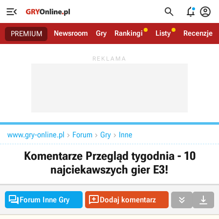




Newsroom
Gry
Rankingi
Listy
Recenzje
PREMIUM
www.gry-online.pl
Forum
Gry
Inne



Komentarze Przegląd tygodnia - 10
najciekawszych gier E3!




Forum Inne Gry
Dodaj komentarz