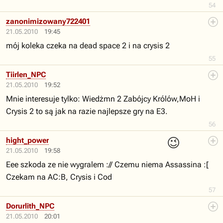
54
zanonimizowany722401
21.05.2010
19:45
mój koleka czeka na dead space 2 i na crysis 2
55
Tiirlen_NPC
21.05.2010
19:52
Mnie interesuje tylko: Wiedżmn 2 Zabójcy Królów,MoH i
Crysis 2 to są jak na razie najlepsze gry na E3.
56
😉
hight_power
21.05.2010
19:58
Eee szkoda ze nie wygralem :// Czemu niema Assassina :[
Czekam na AC:B, Crysis i Cod
57
Dorurlith_NPC
21.05.2010
20:01