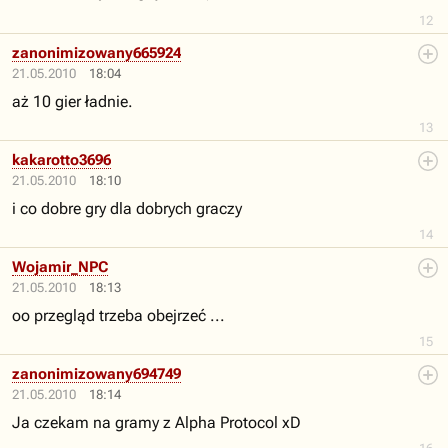
12
zanonimizowany665924
21.05.2010
18:04
aż 10 gier ładnie.
13
kakarotto3696
21.05.2010
18:10
i co dobre gry dla dobrych graczy
14
Wojamir_NPC
21.05.2010
18:13
oo przegląd trzeba obejrzeć ...
15
zanonimizowany694749
21.05.2010
18:14
Ja czekam na gramy z Alpha Protocol xD