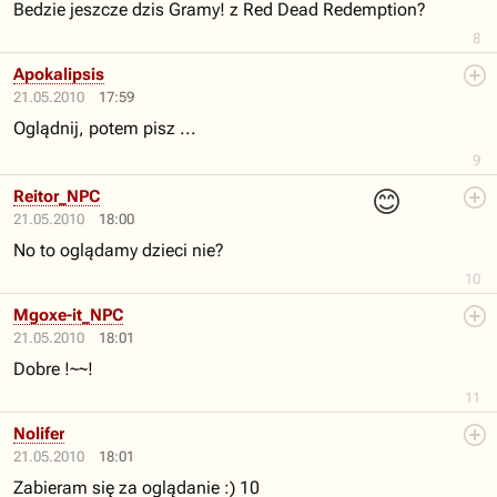
Bedzie jeszcze dzis Gramy! z Red Dead Redemption?
8
Apokalipsis
21.05.2010
17:59
Oglądnij, potem pisz ...
9
😊
Reitor_NPC
21.05.2010
18:00
No to oglądamy dzieci nie?
10
Mgoxe-it_NPC
21.05.2010
18:01
Dobre !~~!
11
Nolifer
21.05.2010
18:01
Zabieram się za oglądanie :) 10