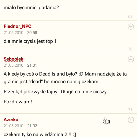
mialo byc mniej gadania?
69
Fiednor_NPC
21.05.2010
20:58
dla mnie crysis jest top 1
70
Seboolek
21.05.2010
21:01
A kiedy by coś o Dead Island było? :D Mam nadzieje że ta
gra nie jest "dead" bo mocno na nią czekam.
Przegląd jak zwykle fajny i Długi! co mnie cieszy.
Pozdrawiam!
71
👍
Azerko
21.05.2010
21:02
czekam tylko na wiedźmina 2 !! :]