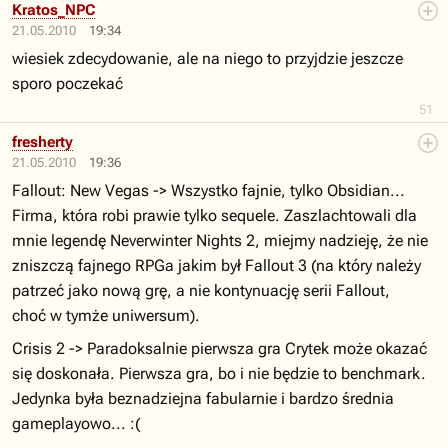
Kratos_NPC
21.05.2010
19:34
wiesiek zdecydowanie, ale na niego to przyjdzie jeszcze
sporo poczekać
51
fresherty
21.05.2010
19:36
Fallout: New Vegas -> Wszystko fajnie, tylko Obsidian...
Firma, która robi prawie tylko sequele. Zaszlachtowali dla
mnie legendę Neverwinter Nights 2, miejmy nadzieję, że nie
zniszczą fajnego RPGa jakim był Fallout 3 (na który należy
patrzeć jako nową grę, a nie kontynuację serii Fallout,
choć w tymże uniwersum).
Crisis 2 -> Paradoksalnie pierwsza gra Crytek może okazać
się doskonała. Pierwsza gra, bo i nie będzie to benchmark.
Jedynka była beznadziejna fabularnie i bardzo średnia
gameplayowo... :(