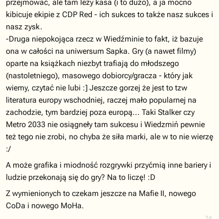
przejmować, ale tam leży kasa (i to dużo), a ja mocno
kibicuje ekipie z CDP Red - ich sukces to także nasz sukces i
nasz zysk.
-Druga niepokojąca rzecz w Wiedźminie to fakt, iż bazuje
ona w całości na uniwersum Sapka. Gry (a nawet filmy)
oparte na książkach niezbyt trafiają do młodszego
(nastoletniego), masowego dobiorcy/gracza - który jak
wiemy, czytać nie lubi :] Jeszcze gorzej że jest to tzw
literatura europy wschodniej, raczej mało popularnej na
zachodzie, tym bardziej poza europą... Taki Stalker czy
Metro 2033 nie osiągneły tam sukcesu i Wiedzmiń pewnie
też tego nie zrobi, no chyba że siła marki, ale w to nie wierzę
:/
A może grafika i miodność rozgrywki przyćmią inne bariery i
ludzie przekonają się do gry? Na to liczę! :D
Z wymienionych to czekam jeszcze na Mafie II, nowego
CoDa i nowego MoHa.
74