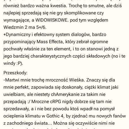
również bardzo ważna kwestia. Trochę to smutne, ale dziś
najlepiej sprzedają się nie gry skomplikowane czy
wymagające, a WIDOWISKOWE. pod tym względem
Wiedzmin 2 ma 5+/6.
+Dynamiczny i efektowny system dialogów, bardzo
przypominający Mass Effecta, który zebrał ogromne
pochwały właśnie za ten element, i to on stanowi jedną z
jego bardziej charakterystycznych części składowych (no i te
windy :P).
Przeszkody:
-Martwi mnie trochę mroczność Wieśka. Znaczy się dla
mnie perfekt, zapowiada się doskonały, ciężki klimat jaki
uwielbiam, ale niestety chAmerykanie za takim nie
przepadają :/ Mroczne cRPG nigdy dobrze się tam nie
sprzedawały, a i nie bez powodu ktoś wpadł na pomysł
ocieplenia klimatu w Gothic 4, by zjednać mu nowych fanów
z zachodniego świata... Można się oczywiście nimi nie