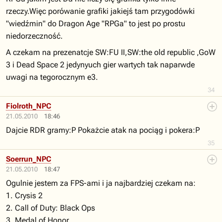
rzeczy.Więc porówanie grafiki jakiejś tam przygodówki
"wiedźmin" do Dragon Age "RPGa" to jest po prostu
niedorzeczność.
A czekam na prezenatcje SW:FU II,SW:the old republic ,GoW
3 i Dead Space 2 jedynyuch gier wartych tak naparwde
uwagi na tegorocznym e3.
34
Fiolroth_NPC
21.05.2010
18:46
Dajcie RDR gramy:P Pokażcie atak na pociąg i pokera:P
35
Soerrun_NPC
21.05.2010
18:47
Ogulnie jestem za FPS-ami i ja najbardziej czekam na:
1. Crysis 2
2. Call of Duty: Black Ops
3. Medal of Honor