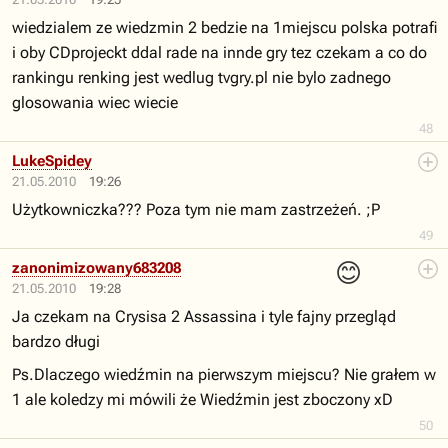
wiedzialem ze wiedzmin 2 bedzie na 1miejscu polska potrafi
i oby CDprojeckt ddal rade na innde gry tez czekam a co do
rankingu renking jest wedlug tvgry.pl nie bylo zadnego
glosowania wiec wiecie
48
LukeSpidey
21.05.2010
19:26
Użytkowniczka??? Poza tym nie mam zastrzeżeń. ;P
49
😊
zanonimizowany683208
21.05.2010
19:28
Ja czekam na Crysisa 2 Assassina i tyle fajny przegląd
bardzo długi
Ps.Dlaczego wiedźmin na pierwszym miejscu? Nie grałem w
1 ale koledzy mi mówili że Wiedźmin jest zboczony xD
50