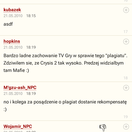
16
kubazek
21.05.2010
18:15
asdf
17
hopkins
21.05.2010
18:19
Bardzo ladne zachowanie TV Gry w sprawie tego "plagiatu".
Zdziwilem sie, ze Crysis 2 tak wysoko. Predzej widzialbym
tam Mafie :)
18
M'gzu-ash_NPC
21.05.2010
18:19
no i kolega za posądzenie o plagiat dostanie rekompensatę
:)
19
👎
Wojamir_NPC