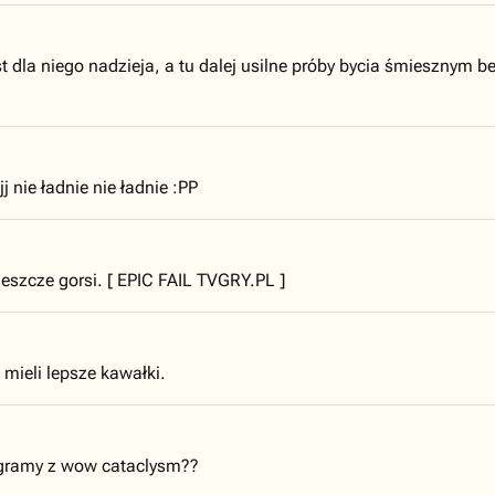
 dla niego nadzieja, a tu dalej usilne próby bycia śmiesznym b
j nie ładnie nie ładnie :PP
 jeszcze gorsi. [ EPIC FAIL TVGRY.PL ]
 mieli lepsze kawałki.
ie gramy z wow cataclysm??