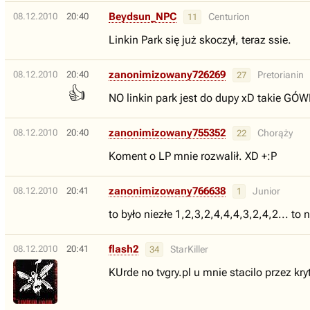
Beydsun_NPC
08.12.2010
20:40
Centurion
11
Linkin Park się już skoczył, teraz ssie.
zanonimizowany726269
08.12.2010
20:40
Pretorianin
27
👍
NO linkin park jest do dupy xD takie G
zanonimizowany755352
08.12.2010
20:40
Chorąży
22
Koment o LP mnie rozwalił. XD +:P
zanonimizowany766638
08.12.2010
20:41
Junior
1
to było niezłe 1,2,3,2,4,4,4,3,2,4,2... to 
flash2
08.12.2010
20:41
StarKiller
34
KUrde no tvgry.pl u mnie stacilo przez kr