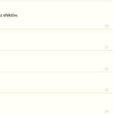
ez efektów.
20
21
22
23
24