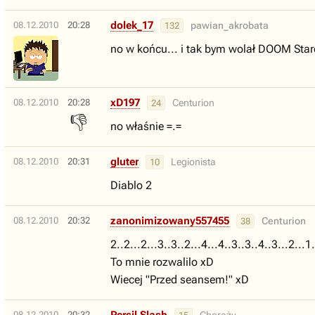
dolek_17
08.12.2010
20:28
pawian_akrobata
132
no w końcu... i tak bym wolał DOOM Sta
xD197
08.12.2010
20:28
Centurion
24
👎
no właśnie =.=
gluter
08.12.2010
20:31
Legionista
10
Diablo 2
zanonimizowany557455
08.12.2010
20:32
Centurion
38
2..2...2...3..3..2...4...4..3..3..4..3...2...1.
To mnie rozwalilo xD
Wiecej "Przed seansem!" xD
08.12.2010
20:32