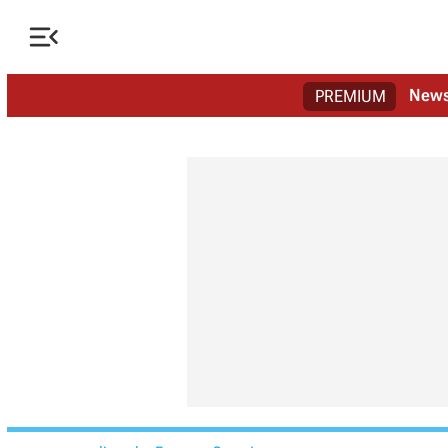

New
PREMIUM