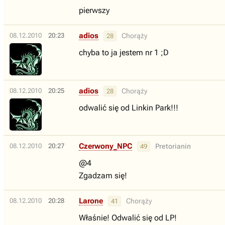
pierwszy
adios
08.12.2010
20:23
Chorąży
28
chyba to ja jestem nr 1 ;D
adios
08.12.2010
20:25
Chorąży
28
odwalić się od Linkin Park!!!
Czerwony_NPC
08.12.2010
20:27
Pretorianin
49
@4
Zgadzam się!
Larone
08.12.2010
20:28
Chorąży
41
Właśnie! Odwalić się od LP!