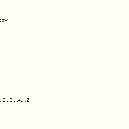
rców
..2...3....4....2