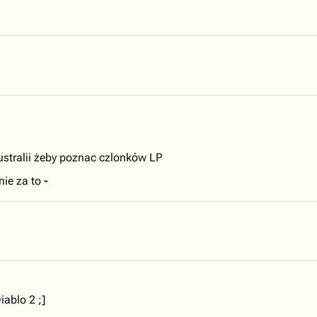
ustralii żeby poznac czlonków LP
nie za to
-
ablo 2 ;]