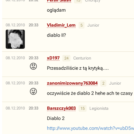
Persil Slash
Chorąży
15
oglądam
Vladimir_Lem
08.12.2010
20:33
Junior
5
diablo II?
xD197
08.12.2010
20:33
Centurion
24
😡
Przesadziliście z tą krytyką....
zanonimizowany763084
08.12.2010
20:33
Junior
2
😜
oczywiście że diablo 2 hehe ach te czasy
Barszczyk003
08.12.2010
20:33
Legionista
15
Diablo 2
http://www.youtube.com/watch?v=ubD