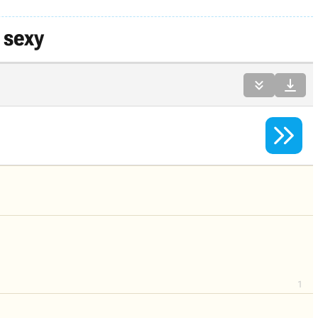
 sexy



1