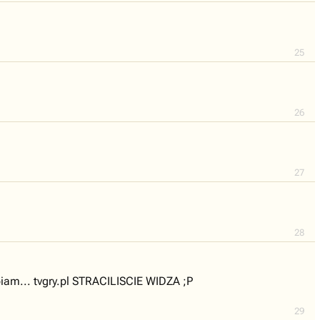
25
26
27
28
lbiam... tvgry.pl STRACILISCIE WIDZA ;P
29