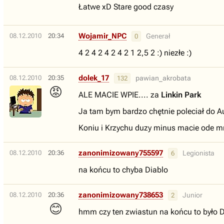
Łatwe xD Stare good czasy
Wojamir_NPC
08.12.2010
20:34
Generał
0
4 2 4 2 4 2 4 2 1 2,5 2 :) niezłe :)
dolek_17
08.12.2010
20:35
pawian_akrobata
132
😡
ALE MACIE WPIE.... za
Linkin Park
Ja tam bym bardzo chętnie poleciał do A
Koniu i Krzychu duzy minus macie ode m
zanonimizowany755597
08.12.2010
20:36
Legionista
6
na końcu to chyba Diablo
zanonimizowany738653
08.12.2010
20:36
Junior
2
😊
hmm czy ten zwiastun na końcu to było Di