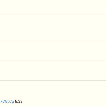
5wkCG07g
6:33