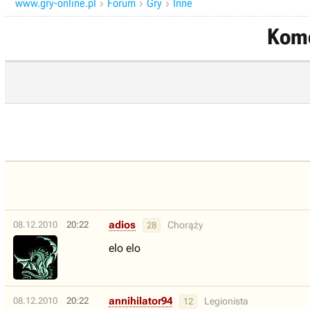
www.gry-online.pl
Forum
Gry
Inne



Kome
adios
08.12.2010
20:22
Chorąży
28
elo elo
annihilator94
08.12.2010
20:22
Legionista
12