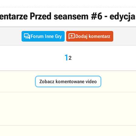
ntarze Przed seansem #6 - edycja


Forum Inne Gry
Dodaj komentarz
1
2
Zobacz komentowane video