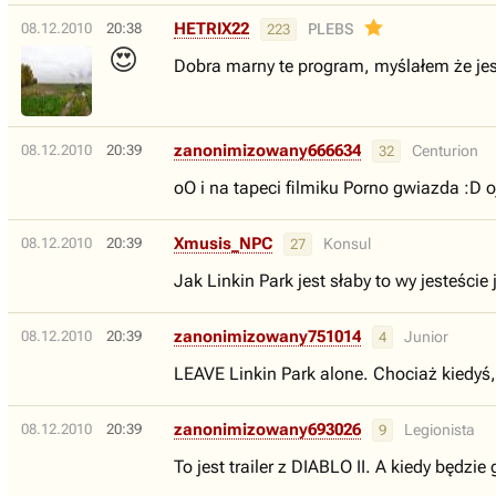
HETRIX22
08.12.2010
20:38
PLEBS
223
😍
Dobra marny te program, myślałem że jest
zanonimizowany666634
08.12.2010
20:39
Centurion
32
oO i na tapeci filmiku Porno gwiazda :D oj
Xmusis_NPC
08.12.2010
20:39
Konsul
27
Jak Linkin Park jest słaby to wy jesteście
zanonimizowany751014
08.12.2010
20:39
Junior
4
LEAVE Linkin Park alone. Chociaż kiedyś,
zanonimizowany693026
08.12.2010
20:39
Legionista
9
To jest trailer z DIABLO II. A kiedy będz