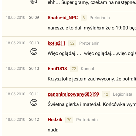
👍
ehh... Super gramy, czekam na następne
Snahe-id_NPC
18.05.2010
20:09
Pretorianin
8
nareszcie to dali myślałem że o 19:00 bę
kotle211
18.05.2010
20:10
Pretorianin
32
😊
Więc oglądaj...., więc oglądaj...,więc ogl
Emil1818
18.05.2010
20:10
Konsul
72
Krzysztofie jestem zachwycony, że potraf
zanonimizowany683199
18.05.2010
20:11
Legionista
12
😊
Świetna gierka i materiał. Końcówka wym
Hedzik
18.05.2010
20:12
Pretorianin
70
nuda