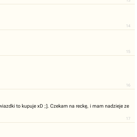
13
14
15
16
gwiazdki to kupuje xD ;]. Czekam na reckę, i mam nadzieje ze
17