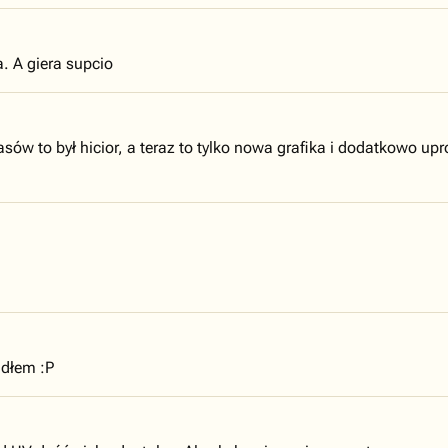
ka. A giera supcio
ów to był hicior, a teraz to tylko nowa grafika i dodatkowo upros
adłem :P