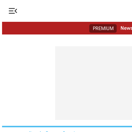

New
PREMIUM