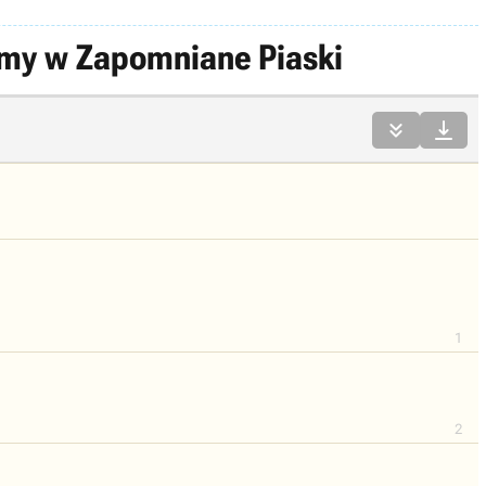
ramy w Zapomniane Piaski


1
2