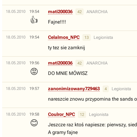
mati200036
18.05.2010
19:54
ANARCHIA
42
👍
Fajne!!!!
Celalmos_NPC
18.05.2010
19:54
Legionista
13
ty tez sie zamknij
mati200036
18.05.2010
19:56
ANARCHIA
42
😡
DO MNIE MÓWISZ
zanonimizowany729463
18.05.2010
19:57
Legionista
4
nareszcie znowu przypomina the sands of
Coulror_NPC
18.05.2010
19:58
Legionista
12
😊
Jeszcze raz ktoś napiesze: pierwszy, sie
A gramy fajne