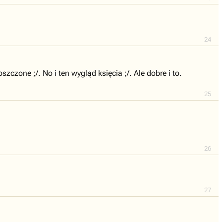
24
zczone ;/. No i ten wygląd księcia ;/. Ale dobre i to.
25
26
27