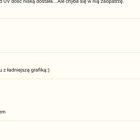
d UV dość niską dostała...Ale chyba się w nią zaopatrzę.
 z ładniejszą grafiką:)
sem