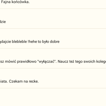
. Fajna końcówka.
dzie
ądajcie blebleble !hehe to było dobre
isz mówić prawidłowo "wyłączać". Naucz też tego swoich kolegó
iata. Czekam na recke.