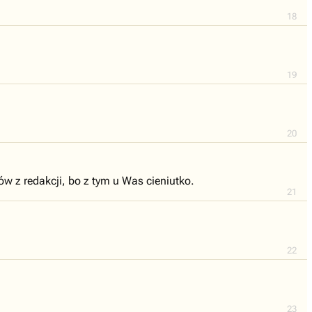
18
19
20
w z redakcji, bo z tym u Was cieniutko.
21
22
23