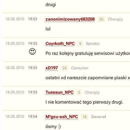
drugi
zanonimizowany683208
18.05.2010
19:53
Chorąży
20
lol
Coyrkoth_NPC
18.05.2010
19:53
Senator
9
😍
Po raz kolejny gratuluję serwisowi użytk
xD197
18.05.2010
19:53
Centurion
24
ostatni xd nareszcie zapomniane piaski 
Tuessun_NPC
18.05.2010
19:53
Chorąży
5
I nie komentować tego pierwszy drugi.
M'gzu-ash_NPC
18.05.2010
19:54
Generał
18
ósmy :)