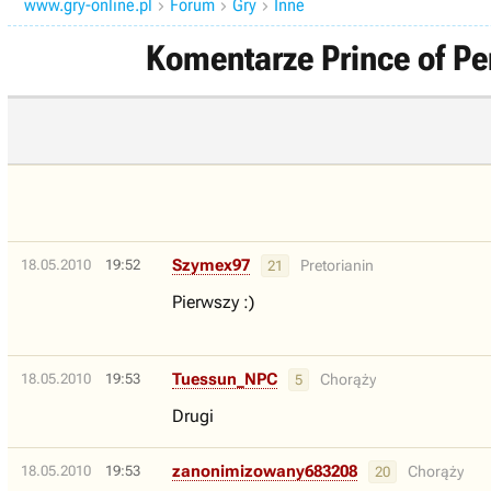
www.gry-online.pl
Forum
Gry
Inne



Komentarze Prince of Pe
Szymex97
18.05.2010
19:52
Pretorianin
21
Pierwszy :)
Tuessun_NPC
18.05.2010
19:53
Chorąży
5
Drugi
zanonimizowany683208
18.05.2010
19:53
Chorąży
20