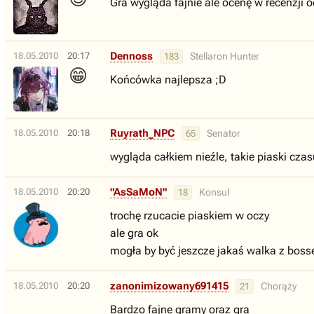
Gra wygląda fajnie ale ocenę w recenzji o
Dennoss
18.05.2010
20:17
Stellaron Hunter
183
😁
Końcówka najlepsza ;D
Ruyrath_NPC
18.05.2010
20:18
Senator
65
wygląda całkiem nieźle, takie piaski czasu
"AsSaMoN"
18.05.2010
20:20
Konsul
18
trochę rzucacie piaskiem w oczy
ale gra ok
mogła by być jeszcze jakaś walka z bos
zanonimizowany691415
18.05.2010
20:20
Chorąży
21
Bardzo fajne gramy oraz gra