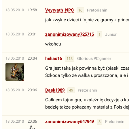
Veyrvath_NPC
18.05.2010
19:58
Pretorianin
16
jak zwykle dzieci i fajnie ze gramy z princ
zanonimizowany725715
18.05.2010
20:01
Junior
1
wkońcu
helias16
18.05.2010
20:04
Glorious PC gamer
113
Gra jest taka jak powinna być (piaski cza
Szkoda tylko że walka uproszczona, ale i 
Dask1989
18.05.2010
20:06
Pretorianin
49
Całkiem fajna gra, uzależnię decyzje o ku
bedzię także pokazany materiał z Polskie
zanonimizowany647949
18.05.2010
20:06
Pretorianin
8