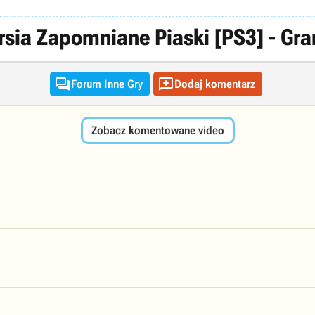
rsia Zapomniane Piaski [PS3] - G


Forum Inne Gry
Dodaj komentarz
Zobacz komentowane video