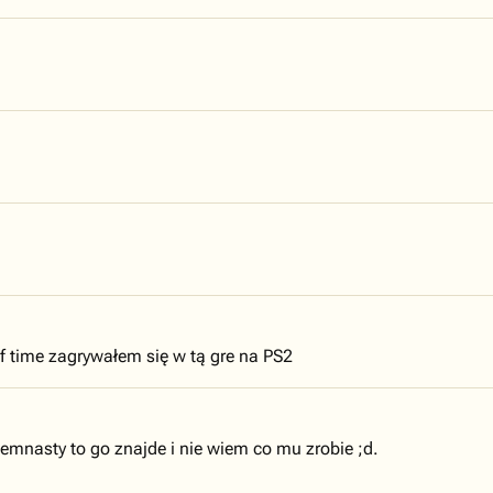
 time zagrywałem się w tą gre na PS2
demnasty to go znajde i nie wiem co mu zrobie ;d.