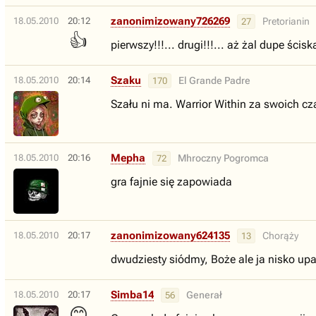
zanonimizowany726269
18.05.2010
20:12
Pretorianin
27
👍
pierwszy!!!... drugi!!!... aż żal dupe ścis
Szaku
18.05.2010
20:14
El Grande Padre
170
Szału ni ma. Warrior Within za swoich czas
Mepha
18.05.2010
20:16
Mhroczny Pogromca
72
gra fajnie się zapowiada
zanonimizowany624135
18.05.2010
20:17
Chorąży
13
dwudziesty siódmy, Boże ale ja nisko up
Simba14
18.05.2010
20:17
Generał
56
😊