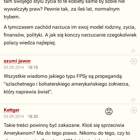
tam swojego stylu zycia to te kobiety same by sobie nie
wywalczyły praw? Pewnie tak, za ileś lat, normalnym
trybem.
A tymczasem zachód narzuca im swoj model rodziny, zycia,
finansów, polityki. A jak się konczy narzucanie czegokolwiek
polacy wiedza najlepiej.
28
szumi jawor
03.09.2014
18:18
Wszystkie wiadomo jakiego typu FPSy są propagandą
"szlachetnego i bohaterskiego amerykańskiego żołnierza,
który naprawia świat".
29
😡
Kettger
03.09.2014
18:20
Takie treści powinny być zakazane. Ktoś się sprzeciwia
Amerykanom? Ma do tego prawo. Nikomu do tego, czy to