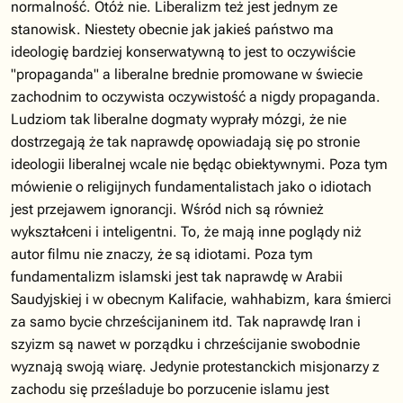
normalność. Otóż nie. Liberalizm też jest jednym ze
stanowisk. Niestety obecnie jak jakieś państwo ma
ideologię bardziej konserwatywną to jest to oczywiście
"propaganda" a liberalne brednie promowane w świecie
zachodnim to oczywista oczywistość a nigdy propaganda.
Ludziom tak liberalne dogmaty wyprały mózgi, że nie
dostrzegają że tak naprawdę opowiadają się po stronie
ideologii liberalnej wcale nie będąc obiektywnymi. Poza tym
mówienie o religijnych fundamentalistach jako o idiotach
jest przejawem ignorancji. Wśród nich są również
wykształceni i inteligentni. To, że mają inne poglądy niż
autor filmu nie znaczy, że są idiotami. Poza tym
fundamentalizm islamski jest tak naprawdę w Arabii
Saudyjskiej i w obecnym Kalifacie, wahhabizm, kara śmierci
za samo bycie chrześcijaninem itd. Tak naprawdę Iran i
szyizm są nawet w porządku i chrześcijanie swobodnie
wyznają swoją wiarę. Jedynie protestanckich misjonarzy z
zachodu się prześladuje bo porzucenie islamu jest