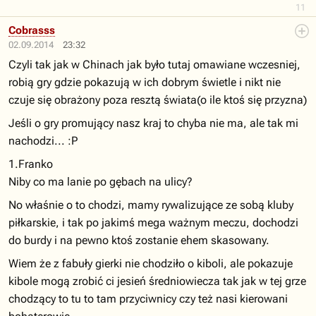
11
Cobrasss
02.09.2014
23:32
Czyli tak jak w Chinach jak było tutaj omawiane wczesniej,
robią gry gdzie pokazują w ich dobrym świetle i nikt nie
czuje się obrażony poza resztą świata(o ile ktoś się przyzna)
Jeśli o gry promujący nasz kraj to chyba nie ma, ale tak mi
nachodzi... :P
1.Franko
Niby co ma lanie po gębach na ulicy?
No właśnie o to chodzi, mamy rywalizujące ze sobą kluby
piłkarskie, i tak po jakimś mega ważnym meczu, dochodzi
do burdy i na pewno ktoś zostanie ehem skasowany.
Wiem że z fabuły gierki nie chodziło o kiboli, ale pokazuje
kibole mogą zrobić ci jesień średniowiecza tak jak w tej grze
chodzący to tu to tam przyciwnicy czy też nasi kierowani