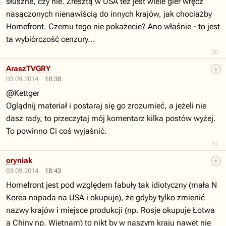
słuszne, czy nie. Zresztą w USA też jest wiele gier wręcz
nasączonych nienawiścią do innych krajów, jak chociażby
Homefront. Czemu tego nie pokażecie? Ano właśnie - to jest
ta wybiórczość cenzury...
30
AraszTVGRY
03.09.2014
18:38
@Kettger
Oglądnij materiał i postaraj się go zrozumieć, a jeżeli nie
dasz rady, to przeczytaj mój komentarz kilka postów wyżej.
To powinno Ci coś wyjaśnić.
31
oryniak
03.09.2014
18:43
Homefront jest pod względem fabuły tak idiotyczny (mała N
Korea napada na USA i okupuje), że gdyby tylko zmienić
nazwy krajów i miejsce produkcji (np. Rosje okupuje Łotwa
a Chiny np. Wietnam) to nikt by w naszym kraju nawet nie