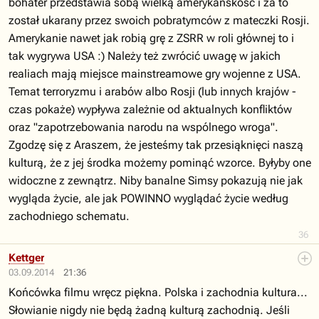
bohater przedstawia sobą wielką amerykańskość i za to
został ukarany przez swoich pobratymców z mateczki Rosji.
Amerykanie nawet jak robią grę z ZSRR w roli głównej to i
tak wygrywa USA :) Należy też zwrócić uwagę w jakich
realiach mają miejsce mainstreamowe gry wojenne z USA.
Temat terroryzmu i arabów albo Rosji (lub innych krajów -
czas pokaże) wypływa zależnie od aktualnych konfliktów
oraz "zapotrzebowania narodu na wspólnego wroga".
Zgodzę się z Araszem, że jesteśmy tak przesiąknięci naszą
kulturą, że z jej środka możemy pominąć wzorce. Byłyby one
widoczne z zewnątrz. Niby banalne Simsy pokazują nie jak
wygląda życie, ale jak POWINNO wyglądać życie według
zachodniego schematu.
36
Kettger
03.09.2014
21:36
Końcówka filmu wręcz piękna. Polska i zachodnia kultura...
Słowianie nigdy nie będą żadną kulturą zachodnią. Jeśli