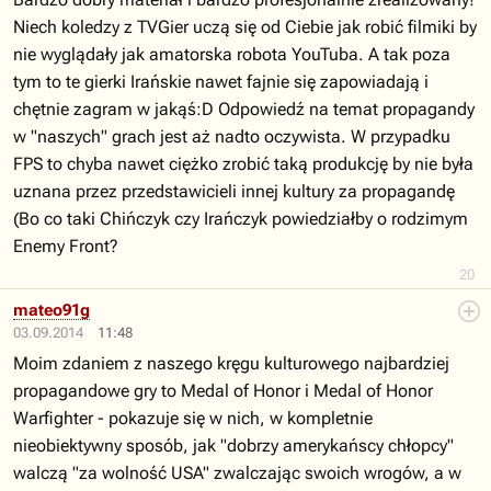
Niech koledzy z TVGier uczą się od Ciebie jak robić filmiki by
nie wyglądały jak amatorska robota YouTuba. A tak poza
tym to te gierki Irańskie nawet fajnie się zapowiadają i
chętnie zagram w jakąś:D Odpowiedź na temat propagandy
w "naszych" grach jest aż nadto oczywista. W przypadku
FPS to chyba nawet ciężko zrobić taką produkcję by nie była
uznana przez przedstawicieli innej kultury za propagandę
(Bo co taki Chińczyk czy Irańczyk powiedziałby o rodzimym
Enemy Front?
20
mateo91g
03.09.2014
11:48
Moim zdaniem z naszego kręgu kulturowego najbardziej
propagandowe gry to Medal of Honor i Medal of Honor
Warfighter - pokazuje się w nich, w kompletnie
nieobiektywny sposób, jak "dobrzy amerykańscy chłopcy"
walczą "za wolność USA" zwalczając swoich wrogów, a w