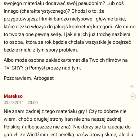
swojego materiału dodawać swój pseudonim? Lub coś
innego (charakterystycznego)? Chodzi o to, że
przygotowujesz filmiki bardzo nietypowe i głównie takie,
które ciężko włożyć do jakiejś konkretnej kategorii. Ale mimo
to tworzą one pewną serię. I jak się ich już trochę nazbiera
to osoba, która za rok będzie chciała wszystkie je obejrzeć
będzie miała z tym spory problem.
Albo może osobna zakładka/temat dla Twoich filmów na
TV-GRY? :) Pomyśl proszę nad tym.
Pozdrawiam, Arbogast
40
Matekso
03.09.2014
23:00
Nie znam żadnej z tego materiału gry ! Czy to dobrze nie
wiem, choć z drugiej strony Iran nie zna naszej żadnej
Polskiej.( albo jeszcze nie zna). Niektórzy się tu rzucają do
gardeł, że Wiedźmin jest perełką na światową skale, ale dla