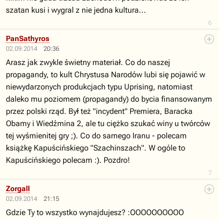
szatan kusi i wygral z nie jedna kultura...
6
PanSathyros
02.09.2014
20:36
Arasz jak zwykle świetny materiał. Co do naszej
propagandy, to kult Chrystusa Narodów lubi się pojawić w
niewydarzonych produkcjach typu Uprising, natomiast
daleko mu poziomem (propagandy) do bycia finansowanym
przez polski rząd. Był też "incydent" Premiera, Baracka
Obamy i Wiedźmina 2, ale tu ciężko szukać winy u twórców
tej wyśmienitej gry ;). Co do samego Iranu - polecam
książkę Kapuścińskiego "Szachinszach". W ogóle to
Kapuścińskiego polecam :). Pozdro!
7
Zorgall
02.09.2014
21:15
Gdzie Ty to wszystko wynajdujesz? :OOOOOOOOOO