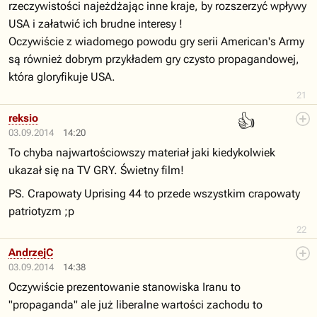
rzeczywistości najeżdżając inne kraje, by rozszerzyć wpływy
USA i załatwić ich brudne interesy !
Oczywiście z wiadomego powodu gry serii American's Army
są również dobrym przykładem gry czysto propagandowej,
która gloryfikuje USA.
21
👍
reksio
03.09.2014
14:20
To chyba najwartościowszy materiał jaki kiedykolwiek
ukazał się na TV GRY. Świetny film!
PS. Crapowaty Uprising 44 to przede wszystkim crapowaty
patriotyzm ;p
22
AndrzejC
03.09.2014
14:38
Oczywiście prezentowanie stanowiska Iranu to
"propaganda" ale już liberalne wartości zachodu to