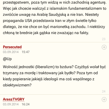
przestępstwem, poza tym widzą w nich zachodnią agenturę.
Więc jak chcecie walczyć z islamskim fundamentalizmem to
zwróćcie uwagę na Arabię Saudyjską a nie Iran. Niestety
propaganda USA przedstawia Iran w złym świetle tylko
dlatego, że nie chce on być marionetką zachodu. I niektórzy
chłoną te brednie jak gąbka nie zważając na fakty.
23
Persecuted
03.09.2014
15:47
@Up
Wolność jednostki (liberalizm) to bzdura? Czyżbyś wolał być
trzymany za mordę i traktowany jak bydło? Poza tym od
kiedy popieranie jakiejś ideologii ma coś wspólnego z
obiektywizmem?
24
AraszTVGRY
03.09.2014
16:24