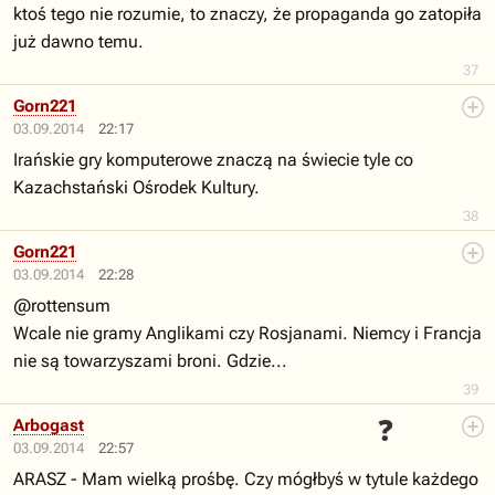
ktoś tego nie rozumie, to znaczy, że propaganda go zatopiła
już dawno temu.
37
Gorn221
03.09.2014
22:17
Irańskie gry komputerowe znaczą na świecie tyle co
Kazachstański Ośrodek Kultury.
38
Gorn221
03.09.2014
22:28
@rottensum
Wcale nie gramy Anglikami czy Rosjanami. Niemcy i Francja
nie są towarzyszami broni. Gdzie...
39
❓
Arbogast
03.09.2014
22:57
ARASZ - Mam wielką prośbę. Czy mógłbyś w tytule każdego