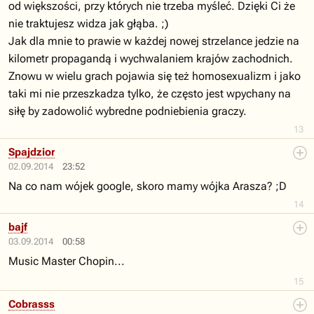
od większości, przy których nie trzeba myśleć. Dzięki Ci że
nie traktujesz widza jak głąba. ;)
Jak dla mnie to prawie w każdej nowej strzelance jedzie na
kilometr propagandą i wychwalaniem krajów zachodnich.
Znowu w wielu grach pojawia się też homosexualizm i jako
taki mi nie przeszkadza tylko, że często jest wpychany na
siłę by zadowolić wybredne podniebienia graczy.
13
Spajdzior
02.09.2014
23:52
Na co nam wójek google, skoro mamy wójka Arasza? ;D
14
bajf
03.09.2014
00:58
Music Master Chopin...
15
Cobrasss