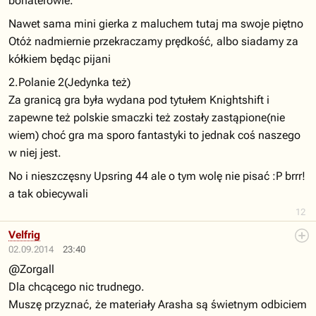
bohaterowie.
Nawet sama mini gierka z maluchem tutaj ma swoje piętno
Otóż nadmiernie przekraczamy prędkość, albo siadamy za
kółkiem będąc pijani
2.Polanie 2(Jedynka też)
Za granicą gra była wydana pod tytułem Knightshift i
zapewne też polskie smaczki też zostały zastąpione(nie
wiem) choć gra ma sporo fantastyki to jednak coś naszego
w niej jest.
No i nieszczęsny Upsring 44 ale o tym wolę nie pisać :P brrr!
a tak obiecywali
12
Velfrig
02.09.2014
23:40
@Zorgall
Dla chcącego nic trudnego.
Muszę przyznać, że materiały Arasha są świetnym odbiciem