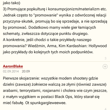
jako tako)
3) Promujące popkulturę i konsumpcjonizm/materializm etc.
Jednak często to "promowanie" wynika z odwróconej relacji
przyczyna-skutek, promują bo się sprzedaje, a nie sprzedają
by promować. Dodatkowo mamy wiele gier łamiących
schematy, zwłaszcza dotyczące punktu drugiego.
A konkretnie, jeśli chodzi o takie przykłady naszego
promowania? Wiedźmin, Arma, Kim Kardashian: Hollywood
jako przykłady do kolejnych tych moich podpunktów.
3
AaronBlake
02.09.2014
20:09
Pierwsze skojarzenie: wszystkie modern shootery gdzie
dzielni (zawsze) żołnierze walczą ze złymi (również zawsze)
arabami, terrorystami, rosjanami i cholera wie czym jeszcze,
z małym wyjątkiem w postaci Black Ops, który starał się
mieć fabułę. Ot spunkgargleweewee.
4