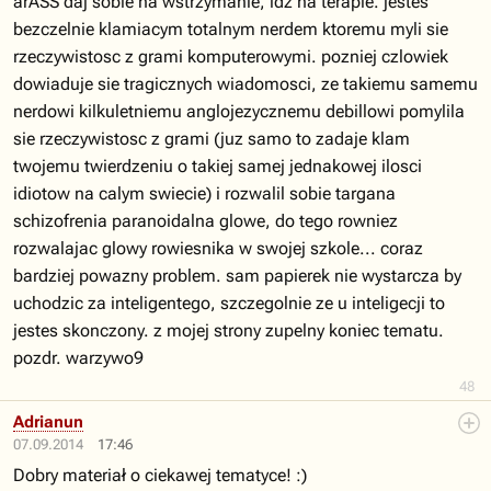
arASS daj sobie na wstrzymanie, idz na terapie. jestes
bezczelnie klamiacym totalnym nerdem ktoremu myli sie
rzeczywistosc z grami komputerowymi. pozniej czlowiek
dowiaduje sie tragicznych wiadomosci, ze takiemu samemu
nerdowi kilkuletniemu anglojezycznemu debillowi pomylila
sie rzeczywistosc z grami (juz samo to zadaje klam
twojemu twierdzeniu o takiej samej jednakowej ilosci
idiotow na calym swiecie) i rozwalil sobie targana
schizofrenia paranoidalna glowe, do tego rowniez
rozwalajac glowy rowiesnika w swojej szkole... coraz
bardziej powazny problem. sam papierek nie wystarcza by
uchodzic za inteligentego, szczegolnie ze u inteligecji to
jestes skonczony. z mojej strony zupelny koniec tematu.
pozdr. warzywo9
48
Adrianun
07.09.2014
17:46
Dobry materiał o ciekawej tematyce! :)