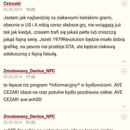
Cziczaki
05.09.2014
16:05
Jestem jak najbardziej za ciekawymi Irańskimi grami,
obecnie w US i A robią coraz słabsze gry, nie wciągają już
tak jak kiedyś, czasem trafi się jakaś perła lub zniszczą
jakąś fajną serię. Jeżeli 1979Revolution będzie miało dobrą
grafikę, na pewno nie przebije GTA, ale będzie ciekawą
odskocznią z fajną fabułą.
46
Zmutowany_Danius_NPC
05.09.2014
17:43
to lepsze niz program *informacyjny* w bydlowizorni. AVE
CEZAR! idace na rzez potulne bydlo pozdrawia ciebie. AVE
CEZAR! ave arASS!
47
Zmutowany_Danius_NPC
05.09.2014
21:22