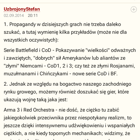
UzbrojonyStefan
02.09.2014
20:11
1. Propagandy w dzisiejszych grach nie trzeba daleko
szukać, a tutaj wymienię kilka przykładów (może nie dla
wszystkich oczywistych):
Serie Battlefield i CoD - Pokazywanie "wielkości" odważnych
i zawziętych, "dobrych" sił Amerykanów lub aliantów ze
"złymi" Niemcami - CoD1, 2 i 3; czy też ze złymi Rosjanami,
muzułmanami i Chińczykami - nowe serie CoD i BF.
2. Jednak ze względu na bogactwo naszego zachodniego
rynku growego, możemy również doszukać się gier, które
ukazują wojnę taką jaka jest:
Arma 3 i Red Orchestra - nie dość, że ciężko tu zabić
jakiegokolwiek przeciwnika przez niespotykany realizm, to
jeszcze dzięki intensywnemu udźwiękowieniu i wspaniałych
ciężkich, a nie kiedy topornych mechanikach; widzimy, że