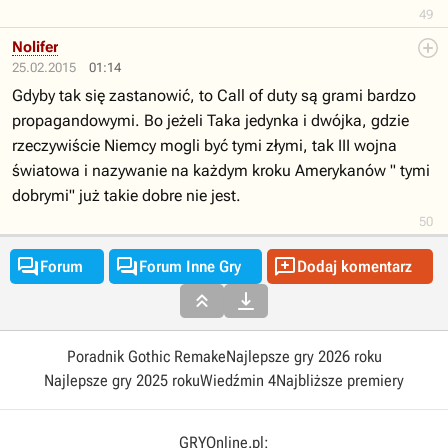
49
Nolifer
25.02.2015
01:14
Gdyby tak się zastanowić, to Call of duty są grami bardzo
propagandowymi. Bo jeżeli Taka jedynka i dwójka, gdzie
rzeczywiście Niemcy mogli być tymi złymi, tak III wojna
światowa i nazywanie na każdym kroku Amerykanów " tymi
dobrymi" już takie dobre nie jest.
50



Forum
Forum Inne Gry
Dodaj komentarz


Poradnik Gothic Remake
Najlepsze gry 2026 roku
Najlepsze gry 2025 roku
Wiedźmin 4
Najbliższe premiery
GRYOnline.pl: