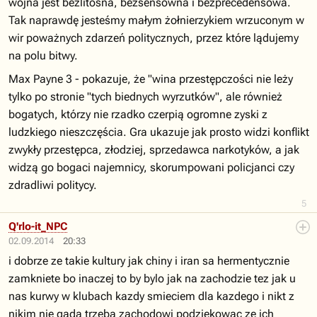
wojna jest bezlitosna, bezsensowna i bezprecedensowa.
Tak naprawdę jesteśmy małym żołnierzykiem wrzuconym w
wir poważnych zdarzeń politycznych, przez które lądujemy
na polu bitwy.
Max Payne 3 - pokazuje, że "wina przestępczości nie leży
tylko po stronie "tych biednych wyrzutków", ale również
bogatych, którzy nie rzadko czerpią ogromne zyski z
ludzkiego nieszczęścia. Gra ukazuje jak prosto widzi konflikt
zwykły przestępca, złodziej, sprzedawca narkotyków, a jak
widzą go bogaci najemnicy, skorumpowani policjanci czy
zdradliwi politycy.
5
Q'rlo-it_NPC
02.09.2014
20:33
i dobrze ze takie kultury jak chiny i iran sa hermentycznie
zamkniete bo inaczej to by bylo jak na zachodzie tez jak u
nas kurwy w klubach kazdy smieciem dla kazdego i nikt z
nikim nie gada trzeba zachodowi podziekowac ze ich