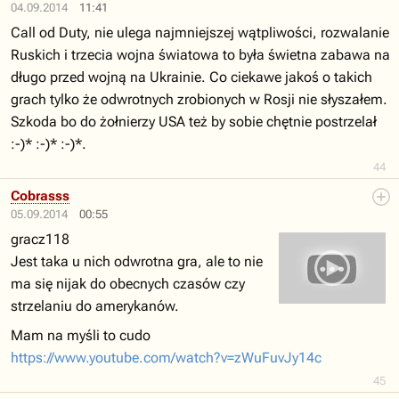
04.09.2014
11:41
Call od Duty, nie ulega najmniejszej wątpliwości, rozwalanie
Ruskich i trzecia wojna światowa to była świetna zabawa na
długo przed wojną na Ukrainie. Co ciekawe jakoś o takich
grach tylko że odwrotnych zrobionych w Rosji nie słyszałem.
Szkoda bo do żołnierzy USA też by sobie chętnie postrzelał
:-)* :-)* :-)*.
44
Cobrasss
05.09.2014
00:55
gracz118
Jest taka u nich odwrotna gra, ale to nie
ma się nijak do obecnych czasów czy
strzelaniu do amerykanów.
Mam na myśli to cudo
https://www.youtube.com/watch?v=zWuFuvJy14c
45