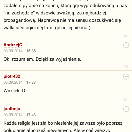
zadałem pytanie na końcu, którą grę wyprodukowaną u nas
"na zachodzie" widzowie uważają, za najbardziej
propagandową. Naprawdę nie ma sensu doszukiwać się
walki ideologicznej tam, gdzie jej nie ma;)
25
AndrzejC
03.09.2014
16:35
Ok, rozumiem. Dzięki za wyjaśnienie.
26
piotr432
03.09.2014
17:33
Wiesiek :D
27
jaalboja
03.09.2014
17:43
Każda religia jest zła bo niesienie jej zawsze było poprzez
ogłupianie albo rzeź niewiernych. Ale w coś wierzyć