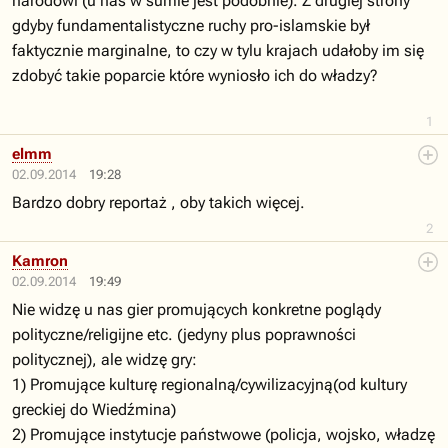
narodowi (u nas w sumie jest podobnie). Z drugiej strony
gdyby fundamentalistyczne ruchy pro-islamskie był
faktycznie marginalne, to czy w tylu krajach udałoby im się
zdobyć takie poparcie które wyniosło ich do władzy?
1
elmm
02.09.2014
19:28
Bardzo dobry reportaż , oby takich więcej.
2
Kamron
02.09.2014
19:49
Nie widzę u nas gier promujących konkretne poglądy
polityczne/religijne etc. (jedyny plus poprawności
politycznej), ale widzę gry:
1) Promujące kulturę regionalną/cywilizacyjną(od kultury
greckiej do Wiedźmina)
2) Promujące instytucje państwowe (policja, wojsko, władzę