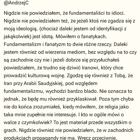
@AndrzejC
Nigdzie nie powiedziałem, że fundamentaliści to idioci.
Nigdzie nie powiedziałem też, że jeżeli ktoś nie zgadza się z
moją ideologią, (chociaż daleki jestem od identyfikacji z
jakąkolwiek) jest idotą. Mówiłem o fanatykach.
Fundamentalizm i fanatyzm to dwie różne rzeczy. Daleki
jestem również od wierzenia mediom, bez względu na to czy
są zachodnie czy nie i jeżeli dobrze się przysłuchałeś
powiedziałem, że trudno się dziwić Iranowi, który chce
prowadzić kulturową wojnę. Zgodzę się również z Tobą, że
Iran przy Arabii Saudyjskiej, pod względem
fundamentalizmu, wychodzi bardzo blado. Nie oznacza to
jednak, że będę mu również przyklaskiwał. Poza tym chyba
nie do końca zrozumiałeś, kiedy mówiłem, że religia jako
taka mnie zupełnie nie interesuje. I kto w ogóle mówi o
walce z czymkolwiek? To jest materiał przede wszystkim o
grach. Nigdzie również nie powiedziałem, że w zachodnich
produkcjach propagandy nie ma. Wręcz przeciwnie,