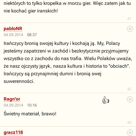
niektórych to tylko kropelka w morzu gier. Więc zatem jak tu
nie kochać gier iranskich!
41
pabloNR
04.09.2014
08:37
Irańczycy bronią swojej kultury i kochają ją. My, Polacy
jesteśmy zapatrzeni w zachód i bezkrytycznie przyjmujemy
wszystko co z zachodu do nas trafia. Wielu Polaków uważa,
że nasz ojczysty język, nasza kultura i historia to ''obciach''.
Irańczycy są przynajmniej dumni i bronią swej
suwerenności.
42
👍
Ragn'or
04.09.2014
10:16
Świetny materiał, brawo!
43
gracz118