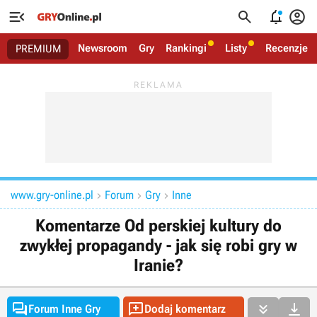




Newsroom
Gry
Rankingi
Listy
Recenzje
PREMIUM
www.gry-online.pl
Forum
Gry
Inne



Komentarze Od perskiej kultury do
zwykłej propagandy - jak się robi gry w
Iranie?




Forum Inne Gry
Dodaj komentarz