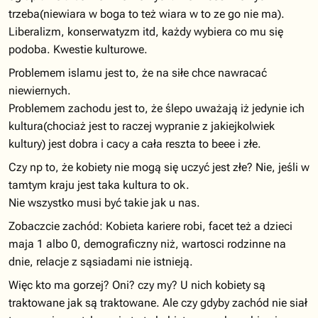
trzeba(niewiara w boga to też wiara w to ze go nie ma).
Liberalizm, konserwatyzm itd, każdy wybiera co mu się
podoba. Kwestie kulturowe.
Problemem islamu jest to, że na siłe chce nawracać
niewiernych.
Problemem zachodu jest to, że ślepo uważają iż jedynie ich
kultura(chociaż jest to raczej wypranie z jakiejkolwiek
kultury) jest dobra i cacy a cała reszta to beee i złe.
Czy np to, że kobiety nie mogą się uczyć jest złe? Nie, jeśli w
tamtym kraju jest taka kultura to ok.
Nie wszystko musi być takie jak u nas.
Zobaczcie zachód: Kobieta kariere robi, facet też a dzieci
maja 1 albo 0, demograficzny niż, wartosci rodzinne na
dnie, relacje z sąsiadami nie istnieją.
Więc kto ma gorzej? Oni? czy my? U nich kobiety są
traktowane jak są traktowane. Ale czy gdyby zachód nie siał