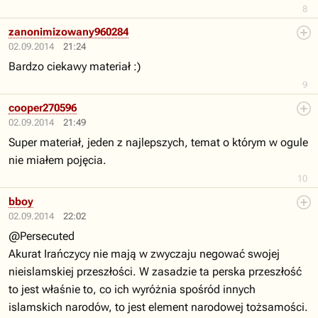
8
zanonimizowany960284
02.09.2014
21:24
Bardzo ciekawy materiał :)
9
cooper270596
02.09.2014
21:49
Super materiał, jeden z najlepszych, temat o którym w ogule
nie miałem pojęcia.
10
bboy
02.09.2014
22:02
@Persecuted
Akurat Irańczycy nie mają w zwyczaju negować swojej
nieislamskiej przeszłości. W zasadzie ta perska przeszłość
to jest właśnie to, co ich wyróżnia spośród innych
islamskich narodów, to jest element narodowej tożsamości.