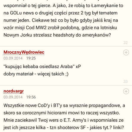
wspomniał o tej gierce. A jako, że robią to Łamerykanie to
na GOLu news o drugiej części przez 2 tyg był tematem
numer jeden. Ciekawe też co by było gdyby jakiś kraj na
wzór misji Cod MW2 zrobił podobną, gdzie na lotnisku
Nowym Jorku strzelasz headshoty do amerykanów?
32
MrocznyWędrowiec
03.09.2014
19:25
"kupując kebaba osiedlasz Araba" xP
dobry materiał - więcej takich ;)
33
nordvargr
03.09.2014
19:56
Wszystkie nowe CoD'y i BT'y sa wyraznie propagandowe, a
skoro sa corocznymi hiciorami mowi to raczej wszystko.
Mnie zaciekawil Twoj wers o E.T. Army's i wspomniales ze
jest ich jeszcze kilka - tzn shooterow SF - jakies tyt.? linki?