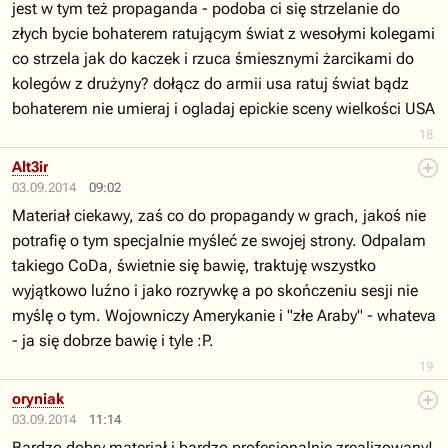
jest w tym też propaganda - podoba ci się strzelanie do
złych bycie bohaterem ratującym świat z wesołymi kolegami
co strzela jak do kaczek i rzuca śmiesznymi żarcikami do
kolegów z drużyny? dołącz do armii usa ratuj świat bądz
bohaterem nie umieraj i ogladaj epickie sceny wielkości USA
18
Alt3ir
03.09.2014
09:02
Materiał ciekawy, zaś co do propagandy w grach, jakoś nie
potrafię o tym specjalnie myśleć ze swojej strony. Odpalam
takiego CoDa, świetnie się bawię, traktuję wszystko
wyjątkowo luźno i jako rozrywkę a po skończeniu sesji nie
myślę o tym. Wojowniczy Amerykanie i "złe Araby" - whateva
- ja się dobrze bawię i tyle :P.
19
oryniak
03.09.2014
11:14
Bardzo dobry materiał i bardzo profesjonalnie zrealizowany!