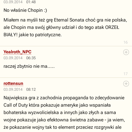
03.09.2014
01:48
No właśnie Chopin :)
Miałem na myśli też grę Eternal Sonata choć gra nie polska,
ale Chopin ma swój główny udział i do tego atak ORZEŁ
BIAŁY! jakie to patriotyczne.
16
Yealroth_NPC
03.09.2014
06:35
raczej zbytnio nie ma.....
17
rottensun
03.09.2014
08:12
Największa gra z zachodnia propaganda to zdecydowanie
Call of Duty która pokazuje ameryke jako wspaniała
bohaterska wyzwolicielska a innych jako złych a sama
wojne pokazuje jako efektowna świetna zabawe - ja wiem,
że pokazanie wojny tak to element przeciez rozgrywki ale