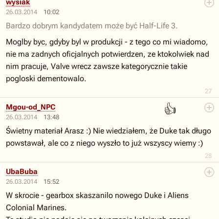
wysiak
26.03.2014
10:02
Bardzo dobrym kandydatem może być Half-Life 3.
Moglby byc, gdyby byl w produkcji - z tego co mi wiadomo,
nie ma zadnych oficjalnych potwierdzen, ze ktokolwiek nad
nim pracuje, Valve wrecz zawsze kategorycznie takie
pogloski dementowalo.
27
👍
Mgou-od_NPC
26.03.2014
13:48
Świetny materiał Arasz :) Nie wiedziałem, że Duke tak długo
powstawał, ale co z niego wyszło to już wszyscy wiemy :)
28
UbaBuba
26.03.2014
15:52
W skrocie - gearbox skaszanilo nowego Duke i Aliens
Colonial Marines.