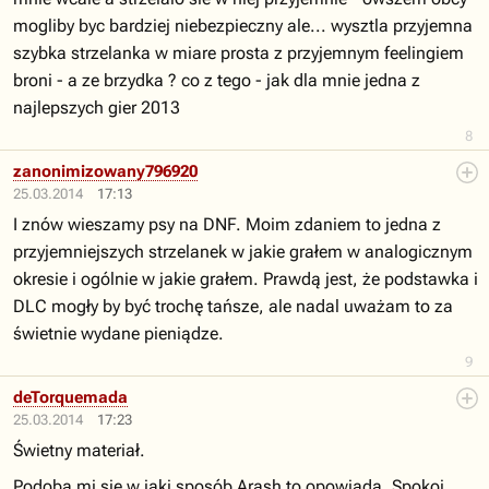
mogliby byc bardziej niebezpieczny ale... wysztla przyjemna
szybka strzelanka w miare prosta z przyjemnym feelingiem
broni - a ze brzydka ? co z tego - jak dla mnie jedna z
najlepszych gier 2013
8
zanonimizowany796920
25.03.2014
17:13
I znów wieszamy psy na DNF. Moim zdaniem to jedna z
przyjemniejszych strzelanek w jakie grałem w analogicznym
okresie i ogólnie w jakie grałem. Prawdą jest, że podstawka i
DLC mogły by być trochę tańsze, ale nadal uważam to za
świetnie wydane pieniądze.
9
deTorquemada
25.03.2014
17:23
Świetny materiał.
Podoba mi sie w jaki sposób Arash to opowiada. Spokoj,