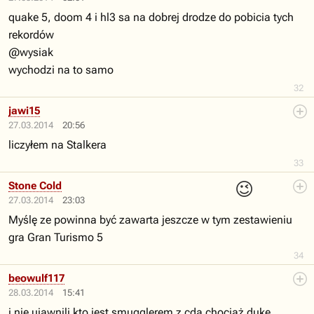
quake 5, doom 4 i hl3 sa na dobrej drodze do pobicia tych
rekordów
@wysiak
wychodzi na to samo
32
jawi15
27.03.2014
20:56
liczyłem na Stalkera
33
😉
Stone Cold
27.03.2014
23:03
Myślę ze powinna być zawarta jeszcze w tym zestawieniu
gra Gran Turismo 5
34
beowulf117
28.03.2014
15:41
i nie ujawnili kto jest smugglerem z cda chociaż duke