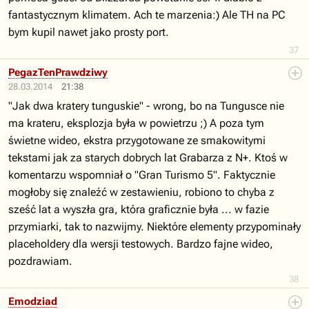
fantastycznym klimatem. Ach te marzenia:) Ale TH na PC
bym kupil nawet jako prosty port.
37
PegazTenPrawdziwy
28.03.2014
21:38
"Jak dwa kratery tunguskie" - wrong, bo na Tungusce nie
ma krateru, eksplozja była w powietrzu ;) A poza tym
świetne wideo, ekstra przygotowane ze smakowitymi
tekstami jak za starych dobrych lat Grabarza z N+. Ktoś w
komentarzu wspomniał o "Gran Turismo 5". Faktycznie
mogłoby się znaleźć w zestawieniu, robiono to chyba z
sześć lat a wyszła gra, która graficznie była ... w fazie
przymiarki, tak to nazwijmy. Niektóre elementy przypominały
placeholdery dla wersji testowych. Bardzo fajne wideo,
pozdrawiam.
38
Emodziad