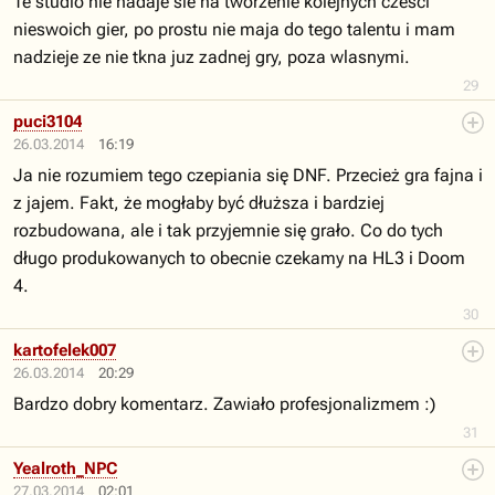
Te studio nie nadaje sie na tworzenie kolejnych czesci
nieswoich gier, po prostu nie maja do tego talentu i mam
nadzieje ze nie tkna juz zadnej gry, poza wlasnymi.
29
puci3104
26.03.2014
16:19
Ja nie rozumiem tego czepiania się DNF. Przecież gra fajna i
z jajem. Fakt, że mogłaby być dłuższa i bardziej
rozbudowana, ale i tak przyjemnie się grało. Co do tych
długo produkowanych to obecnie czekamy na HL3 i Doom
4.
30
kartofelek007
26.03.2014
20:29
Bardzo dobry komentarz. Zawiało profesjonalizmem :)
31
Yealroth_NPC
27.03.2014
02:01