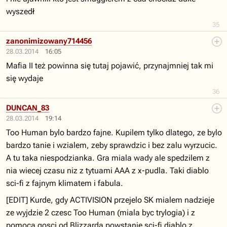
wyszedł
35
zanonimizowany714456
28.03.2014
16:05
Mafia II też powinna się tutaj pojawić, przynajmniej tak mi
się wydaje
36
DUNCAN_83
28.03.2014
19:14
Too Human bylo bardzo fajne. Kupilem tylko dlatego, ze bylo
bardzo tanie i wzialem, zeby sprawdzic i bez zalu wyrzucic.
A tu taka niespodzianka. Gra miala wady ale spedzilem z
nia wiecej czasu niz z tytuami AAA z x-pudla. Taki diablo
sci-fi z fajnym klimatem i fabula.
[EDIT] Kurde, gdy ACTIVISION przejelo SK mialem nadzieje
ze wyjdzie 2 czesc Too Human (miala byc trylogia) i z
pomoca gosci od Blizzarda powstanie sci-fi diablo z