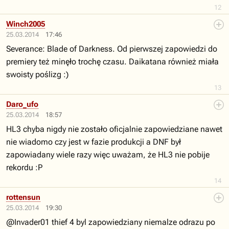
12
Winch2005
25.03.2014
17:46
Severance: Blade of Darkness. Od pierwszej zapowiedzi do
premiery też minęło trochę czasu. Daikatana również miała
swoisty poślizg :)
13
Daro_ufo
25.03.2014
18:57
HL3 chyba nigdy nie zostało oficjalnie zapowiedziane nawet
nie wiadomo czy jest w fazie produkcji a DNF był
zapowiadany wiele razy więc uważam, że HL3 nie pobije
rekordu :P
14
rottensun
25.03.2014
19:30
@Invader01 thief 4 byl zapowiedziany niemalze odrazu po