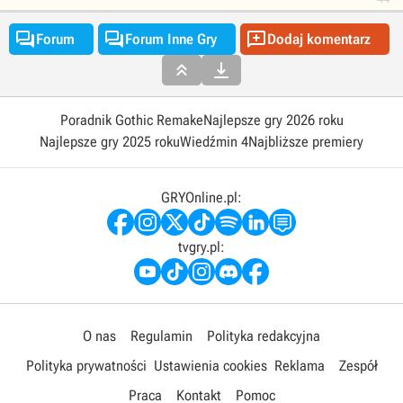



Forum
Forum Inne Gry
Dodaj komentarz


Poradnik Gothic Remake
Najlepsze gry 2026 roku
Najlepsze gry 2025 roku
Wiedźmin 4
Najbliższe premiery
GRYOnline.pl:
tvgry.pl:
O nas
Regulamin
Polityka redakcyjna
Polityka prywatności
Ustawienia cookies
Reklama
Zespół
Praca
Kontakt
Pomoc