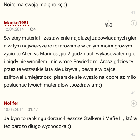
Noire ma swoją małą rolkę :)
41
👍
Macko1981
12.04.2014
16:41
Swietny material i zestawienie najdluzej zapowiadanych gier
a w tym najwieksze rozczarowanie w calym moim growym
zyciu to Alien vs Marines ,po 2 godzinach wykasowalem gre
i nigdy nie wrocilem i nie wroce.Powiedz mi Arasz gdzies ty
przez te wszystkie lata sie ukrywal, pewnie w bajce i
szlifowal umiejetnosci pisarskie ale wyszlo na dobre az milo
posluchac twoich materialow ,pozdrawiam:)
42
Nolifer
18.05.2014
01:47
Ja bym to rankingu dorzucił jeszcze Stalkera i Mafie II , która
też bardzo długo wychodziła :)
43