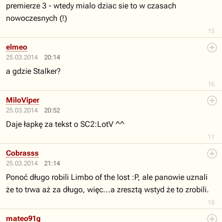
premierze 3 - wtedy mialo dziac sie to w czasach
nowoczesnych (!)
15
elmeo
25.03.2014
20:14
a gdzie Stalker?
16
MiloViper
25.03.2014
20:52
Daje łapkę za tekst o SC2:LotV ^^
17
Cobrasss
25.03.2014
21:14
Ponoć długo robili Limbo of the lost :P, ale panowie uznali
że to trwa aż za długo, więc...a zresztą wstyd że to zrobili.
18
mateo91g