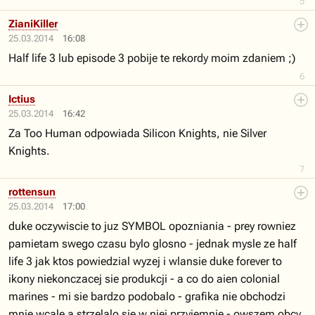
5
ZianiKiller
25.03.2014
16:08
Half life 3 lub episode 3 pobije te rekordy moim zdaniem ;)
6
Ictius
25.03.2014
16:42
Za Too Human odpowiada Silicon Knights, nie Silver
Knights.
7
rottensun
25.03.2014
17:00
duke oczywiscie to juz SYMBOL opozniania - prey rowniez
pamietam swego czasu bylo glosno - jednak mysle ze half
life 3 jak ktos powiedzial wyzej i wlansie duke forever to
ikony niekonczacej sie produkcji - a co do aien colonial
marines - mi sie bardzo podobalo - grafika nie obchodzi
mnie wcale a strzelalo sie w niej przyjemnie - owszem obcy