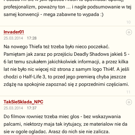
profesjonalizm, poważny ton ... i nagle podsumowanie w tej
samej konwencji - mega zabawne to wypada :)
10
Invader01
25.03.2014
17:28
Na nowego Thiefa też trzeba było nieco poczekać.
Pamiętam jak zaraz po przejściu Deadly Shadows jakieś 5 -
6 lat temu szukałem jakichkolwiek informacji, a przez kilka
lat nie było nic więcej niż strona z samym logo Thi4f. A jeśli
chodzi o Half-Life 3, to przed jego premierą chyba jeszcze
zdążę na spokojnie zapoznać się z poprzednimi częściami.
11
TakSieSklada_NPC
25.03.2014
17:37
Do filmow rowniez trzeba miec glos - bez wskazywania
palcami, niektorzy maja tak irytujacy, ze materialow nie da
sie w ogole ogladac. Arasz do nich sie nie zalicza.