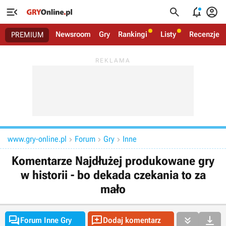




Newsroom
Gry
Rankingi
Listy
Recenzje
PREMIUM
www.gry-online.pl
Forum
Gry
Inne



Komentarze Najdłużej produkowane gry
w historii - bo dekada czekania to za
mało




Forum Inne Gry
Dodaj komentarz