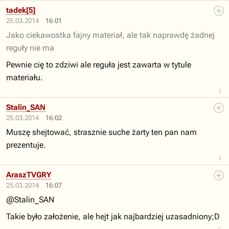
tadek[5]
25.03.2014
16:01
Jako ciekawostka fajny materiał, ale tak naprawdę
żadnej
reguły nie ma
Pewnie cię to zdziwi ale reguła jest zawarta w tytule
materiału.
3
Stalin_SAN
25.03.2014
16:02
Muszę shejtować, strasznie suche żarty ten pan nam
prezentuje.
4
AraszTVGRY
25.03.2014
16:07
@Stalin_SAN
Takie było założenie, ale hejt jak najbardziej uzasadniony;D