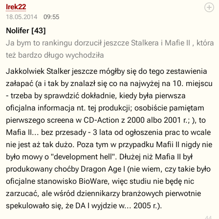
Irek22
18.05.2014
09:55
Nolifer [43]
Ja bym to rankingu dorzucił jeszcze Stalkera i Mafie II , która
też bardzo długo wychodziła
Jakkolwiek Stalker jeszcze mógłby się do tego zestawienia
załapać (a i tak by znalazł się co na najwyżej na 10. miejscu
- trzeba by sprawdzić dokładnie, kiedy była pierwsza
oficjalna informacja nt. tej produkcji; osobiście pamiętam
pierwszego screena w CD-Action z 2000 albo 2001 r.; ), to
Mafia II... bez przesady - 3 lata od ogłoszenia prac to wcale
nie jest aż tak dużo. Poza tym w przypadku Mafii II nigdy nie
było mowy o "development hell". Dłużej niż Mafia II był
produkowany choćby Dragon Age I (nie wiem, czy takie było
oficjalne stanowisko BioWare, więc studiu nie będę nic
zarzucać, ale wśród dziennikarzy branżowych pierwotnie
spekulowało się, że DA I wyjdzie w... 2005 r.).
44