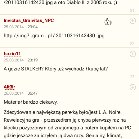
/20110316142430.jpg a oto Diablo III z 2005 roku ;)
21
👍
Invictus_Graivitas_NPC
25.03.2014
23:04
http:/ /img7 .gram . pl / 20110316142430 .jpg
22
bazio11
25.03.2014
23:19
A gdzie STALKER? Który też wychodził kupę lat?
23
Alt3ir
26.03.2014
06:47
Materiał bardzo ciekawy.
Zdecydowanie największą perełką było/jest L.A. Noire.
Rewelacyjna gra - przeszedłem ją chyba pierwszy raz na
klocku pożyczonym od znajomego a potem kupiłem na PC
gdzie jeszcze zaliczyłem ją dwa razy. Genialny, klimat,