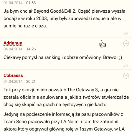
01.04.2014
01:58
Ja bym chciał Beyond Good&Evil 2. Część pierwsza wyszła
bodajże w roku 2003, niby były zapowiedzi sequela ale w
sumie na razie cisza.
39
👍
Adrianun
04.04.2014
14:26
Ciekawy pomysł na ranking i dobrze omówiony. Brawo! ;)
40
Cobrasss
04.04.2014
20:21
Tak przy okazji miało powstać The Getaway 3, a gra nie
zostala oficialnie anulowana a jakiś z twórców stwierdzał że
chcą się skupić na grach na eyetoywych gierkach.
Jedyną na pocieszenie informacją że paru pracowników z
Team Soho pracowało przy LA Noire, i tam też zatrudnili
aktora który odgrywał główną rolę w 1szym Getaway, w LA