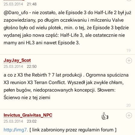
25.03.2014
21:48
@Daro_ufo - nie zostało, ale Episode 3 do Half-Life 2 był już
zapowiedziany, po długim oczekiwaniu i milczeniu Valve
głośno było od wielu plotek, min. o tej, że Episode 3 będzie
wydanej jako nowa część: Half-Life 3, ale ostatecznie nie
mamy ani HL3 ani nawet Episode 3.
19
JayJay_Scot
25.03.2014
22:50
a co z X3 the Rebirth ? 7 lat produkcji . Ogromna spuścizna
X3 reunion X3 Terran Conflict. Wyszedł jak zwykle chłam,
pełen bugów, niedopracowanych koncepcji. Słowem:
Ścierwo nie z tej ziemi
20
👍
Invictus_Graivitas_NPC
25.03.2014
23:02
http://img7.
[ link zabroniony przez regulamin forum ]