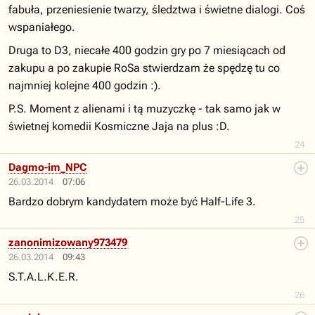
fabuła, przeniesienie twarzy, śledztwa i świetne dialogi. Coś
wspaniałego.
Druga to D3, niecałe 400 godzin gry po 7 miesiącach od
zakupu a po zakupie RoSa stwierdzam że spędzę tu co
najmniej kolejne 400 godzin :).
P.S. Moment z alienami i tą muzyczkę - tak samo jak w
świetnej komedii Kosmiczne Jaja na plus :D.
24
Dagmo-im_NPC
26.03.2014
07:06
Bardzo dobrym kandydatem może być Half-Life 3.
25
zanonimizowany973479
26.03.2014
09:43
S.T.A.L.K.E.R.
26