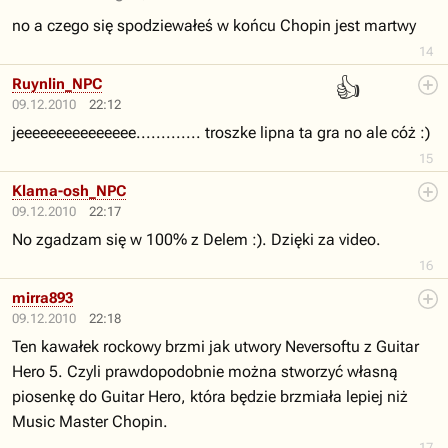
no a czego się spodziewałeś w końcu Chopin jest martwy
14
👍
Ruynlin_NPC
09.12.2010
22:12
jeeeeeeeeeeeeeee............. troszke lipna ta gra no ale cóż :)
15
Klama-osh_NPC
09.12.2010
22:17
No zgadzam się w 100% z Delem :). Dzięki za video.
16
mirra893
09.12.2010
22:18
Ten kawałek rockowy brzmi jak utwory Neversoftu z Guitar
Hero 5. Czyli prawdopodobnie można stworzyć własną
piosenkę do Guitar Hero, która będzie brzmiała lepiej niż
Music Master Chopin.
17