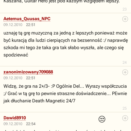
Kaszana, Guitar Hero jest pod każdym względem lepszy.
23
Aeternus_Quusas_NPC
09.12.2010
22:51
uznaję tą grę muzyczną za jedną z lepszych ponieważ może
być kuracją dla ludzi cierpiących na bezsenność :/ naprawdę
szkoda mi tego że taka gra tak słabo wyszła, ale czego się
spodziewać
24
zanonimizowany709088
09.12.2010
22:51
Widzę, że gra na 2+/3- :P Ogólnie Del... Wyrazy współczucia
;/ Grać w tą grę to pewnie straszne doświadczenie... PEwnie
jak dłuchanie Death Magnetic 24/7
25
😒
Dawid8910
09.12.2010
22:54