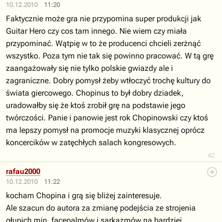
10.12.2010
11:20
Faktycznie może gra nie przypomina super produkcji jak
Guitar Hero czy cos tam innego. Nie wiem czy miała
przypominać. Wątpię w to że producenci chcieli zerżnąć
wszystko. Poza tym nie tak się powinno pracować. W tą grę
zaangażowały się nie tylko polskie gwiazdy ale i
zagraniczne. Dobry pomysł żeby wtłoczyć trochę kultury do
świata giercowego. Chopinus to był dobry dziadek,
uradowałby się że ktoś zrobił grę na podstawie jego
twórczości. Panie i panowie jest rok Chopinowski czy ktoś
ma lepszy pomysł na promocje muzyki klasycznej oprócz
koncercików w zatęchłych salach kongresowych.
42
rafau2000
10.12.2010
11:22
kocham Chopina i grą się bliżej zainteresuje.
Ale szacun do autora za zmianę podejścia ze strojenia
głupich min, facepalmów i sarkazmów na bardziej