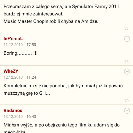
Przepraszam z całego serca, ale Symulator Farmy 2011
bardziej mnie zainteresował.
Music Master Chopin robili chyba na Amidze.
77
InF'ernaL
11.12.2010
17:50
Boring.......... !!!
78
WheZY
12.12.2010
11:24
Kompletnie mi się nie podoba, jak bym miał już kupować
muzczyną grę to GH...
79
Radanos
13.12.2010
16:43
Miałem wyjść, a po obejrzeniu tego filmiku udam się do
mego łoża.