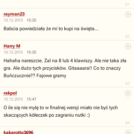
61
rayman23
10.12.2010
15:25
Babcia powiedziała że mi to kupi na święta...
62
Harry M
10.12.2010
15:35
Hahaha nareszcie. Żal na 8 lub 4 klawiszy. Ale nie taka zła
gra. Ale dużo tych przycisków. Gitaaaara!! Co to znaczy
Buńczucznie?? Fajowe gramy
63
rakpol
10.12.2010
15:47
O ile się nie mylę to w finalnej wersji miało nie być tych
skaczących kółeczek po zagraniu nutki :)
64
kakarotto3696