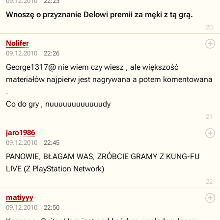
09.12.2010
22:23
Wnoszę o przyznanie Delowi premii za męki z tą grą.
20
Nolifer
09.12.2010
22:26
George1317@ nie wiem czy wiesz , ale większość
materiałów najpierw jest nagrywana a potem komentowana
.
Co do gry , nuuuuuuuuuuuudy
21
jaro1986
09.12.2010
22:45
PANOWIE, BŁAGAM WAS, ZRÓBCIE GRAMY Z KUNG-FU
LIVE (Z PlayStation Network)
22
matiyyy
09.12.2010
22:50