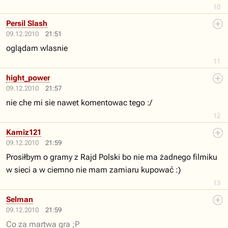
10
Persil Slash
09.12.2010
21:51
oglądam wlasnie
11
hight_power
09.12.2010
21:57
nie che mi sie nawet komentowac tego :/
12
Kamiz121
09.12.2010
21:59
Prosiłbym o gramy z Rajd Polski bo nie ma żadnego filmiku
w sieci a w ciemno nie mam zamiaru kupować :)
13
Selman
09.12.2010
21:59
Co za martwa gra ;P