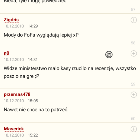
Bieda, tyle mogę powiedzieć
57
Zigdris
10.12.2010
14:29
Mody do FoFa wyglądają lepiej xP
58
😁
n0
10.12.2010
14:31
Widze ministerstwo malo kasy rzucilo na recenzje, wszystko
poszlo na gre ;P
59
przemas478
10.12.2010
15:05
Nawet nie chce na to patrzeć.
60
Maverick
10.12.2010
15:22