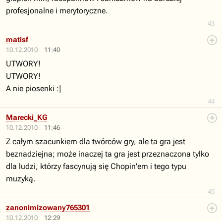
profesjonalne i merytoryczne.
43
matisf
10.12.2010
11:40
UTWORY!
UTWORY!
A nie piosenki :|
44
Marecki_KG
10.12.2010
11:46
Z całym szacunkiem dla twórców gry, ale ta gra jest
beznadziejna; może inaczej ta gra jest przeznaczona tylko
dla ludzi, którzy fascynują się Chopin'em i tego typu
muzyką.
45
zanonimizowany765301
10.12.2010
12:29