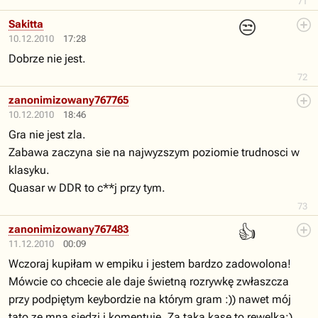
71
😒
Sakitta
10.12.2010
17:28
Dobrze nie jest.
72
zanonimizowany767765
10.12.2010
18:46
Gra nie jest zla.
Zabawa zaczyna sie na najwyzszym poziomie trudnosci w
klasyku.
Quasar w DDR to c**j przy tym.
73
👍
zanonimizowany767483
11.12.2010
00:09
Wczoraj kupiłam w empiku i jestem bardzo zadowolona!
Mówcie co chcecie ale daje świetną rozrywkę zwłaszcza
przy podpiętym keybordzie na którym gram :)) nawet mój
tato ze mną siedzi i komentuję. Za taką kasę to rewelka:)