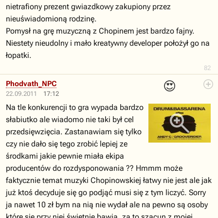
nietrafiony prezent gwiazdkowy zakupiony przez
nieuświadomioną rodzinę.
Pomysł na grę muzyczną z Chopinem jest bardzo fajny.
Niestety nieudolny i mało kreatywny developer położył go na
łopatki.
82
😍
Phodvath_NPC
22.09.2011
17:12
Na tle konkurencji to gra wypada bardzo
słabiutko ale wiadomo nie taki był cel
przedsięwzięcia. Zastanawiam się tylko
czy nie dało się tego zrobić lepiej ze
środkami jakie pewnie miała ekipa
producentów do rozdysponowania ?? Hmmm może
faktycznie temat muzyki Chopinowskiej łatwy nie jest ale jak
już ktoś decyduje się go podjąć musi się z tym liczyć. Sorry
ja nawet 10 zł bym na nią nie wydał ale na pewno są osoby
które się przy niej świetnie bawią, za to szacun z mojej