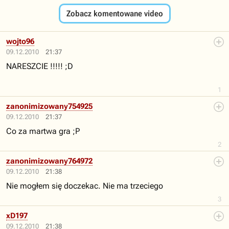
Zobacz komentowane video
wojto96
09.12.2010
21:37
NARESZCIE !!!!! ;D
1
zanonimizowany754925
09.12.2010
21:37
Co za martwa gra ;P
2
zanonimizowany764972
09.12.2010
21:38
Nie mogłem się doczekac. Nie ma trzeciego
3
xD197
09.12.2010
21:38