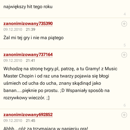
największy hit tego roku
4
zanonimizowany735390
09.12.2010
21:39
Żal mi tej gry i nie ma piątego
5
zanonimizowany737164
09.12.2010
21:41
Wchodzę na stronę tvgry.pl, patrzę, a tu Gramy! z Music
Master Chopin i od raz una twarzy pojawia się błogi
uśmiech od ucha do ucha, znany skądinąd jako
banan....pięknie po prostu. ;D Wspaniały sposób na
rozrywkowy wieczór. ;]
6
zanonimizowany692852
09.12.2010
21:45
Ahhh...cóż za trzymająca w napięciu gra!