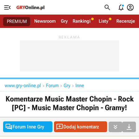




Newsroom
Gry
Rankingi
Listy
Recenzje
PREMIUM
www.gry-online.pl
Forum
Gry
Inne



Komentarze Music Master Chopin - Rock
[PC] - Music Master Chopin - Gramy!




Forum Inne Gry
Dodaj komentarz