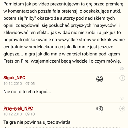
Pamiętam jak po video prezentującym tą grę przed premierą
w komentarzach poszła fala pretensji o odskakujące nutki,
potem się "niby" okazało że autorzy pod naciskiem tych
opinii zdecydowali się posłuchać przyszłych "nabywców" i
zlikwidować ten efekt...jak widać nic nie zrobili a jak już to
poprawili odskakiwanie na wszystkie strony w odskakiwanie
centralnie w środek ekranu co jak dla mnie jest jeszcze
głupsze....a gra jak dla mnie w całości robiona pod kątem
Frets on Fire, wtajemniczeni będą wiedzieli o czym mówię.
36
😁
Sigak_NPC
10.12.2010
07:05
Nie no to trzeba kupić...
37
👎
Pray-ryeh_NPC
10.12.2010
09:10
Ta gra nie powinna ujrzec swiatla