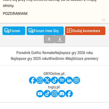
strony.
POZDRAWIAM
83



Forum
Forum Inne Gry
Dodaj komentarz


Poradnik Gothic Remake
Najlepsze gry 2026 roku
Najlepsze gry 2025 roku
Wiedźmin 4
Najbliższe premiery
GRYOnline.pl:
tvgry.pl: