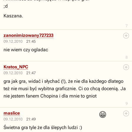
;d
Kaszana.
7
zanonimizowany727233
09.12.2010
21:45
nie wiem czy ogladac
8
Kratos_NPC
09.12.2010
21:47
gra jak gra, widać i słychać (!), że nie dla każdego dlatego
też nie musi być wybitna graficznie. Ci co chcą docenią. Ja
nie jestem fanem Chopina i dla mnie to gniot
9
😁
maslice
09.12.2010
21:49
Świetna gra tyle że dla ślepych ludzi :)