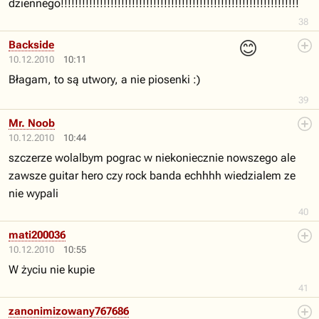
dziennego!!!!!!!!!!!!!!!!!!!!!!!!!!!!!!!!!!!!!!!!!!!!!!!!!!!!!!!!!!!!!!!!!!!
38
😊
Backside
10.12.2010
10:11
Błagam, to są utwory, a nie piosenki :)
39
Mr. Noob
10.12.2010
10:44
szczerze wolalbym pograc w niekoniecznie nowszego ale
zawsze guitar hero czy rock banda echhhh wiedzialem ze
nie wypali
40
mati200036
10.12.2010
10:55
W życiu nie kupie
41
zanonimizowany767686