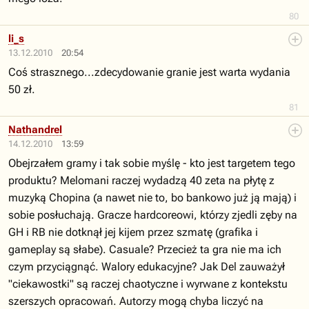
80
li_s
13.12.2010
20:54
Coś strasznego...zdecydowanie granie jest warta wydania
50 zł.
81
Nathandrel
14.12.2010
13:59
Obejrzałem gramy i tak sobie myślę - kto jest targetem tego
produktu? Melomani raczej wydadzą 40 zeta na płytę z
muzyką Chopina (a nawet nie to, bo bankowo już ją mają) i
sobie posłuchają. Gracze hardcoreowi, którzy zjedli zęby na
GH i RB nie dotknął jej kijem przez szmatę (grafika i
gameplay są słabe). Casuale? Przecież ta gra nie ma ich
czym przyciągnąć. Walory edukacyjne? Jak Del zauważył
"ciekawostki" są raczej chaotyczne i wyrwane z kontekstu
szerszych opracowań. Autorzy mogą chyba liczyć na