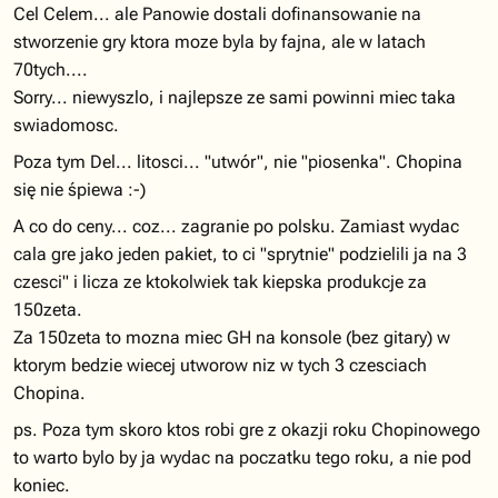
Cel Celem... ale Panowie dostali dofinansowanie na
stworzenie gry ktora moze byla by fajna, ale w latach
70tych....
Sorry... niewyszlo, i najlepsze ze sami powinni miec taka
swiadomosc.
Poza tym Del... litosci... "utwór", nie "piosenka". Chopina
się nie śpiewa :-)
A co do ceny... coz... zagranie po polsku. Zamiast wydac
cala gre jako jeden pakiet, to ci "sprytnie" podzielili ja na 3
czesci" i licza ze ktokolwiek tak kiepska produkcje za
150zeta.
Za 150zeta to mozna miec GH na konsole (bez gitary) w
ktorym bedzie wiecej utworow niz w tych 3 czesciach
Chopina.
ps. Poza tym skoro ktos robi gre z okazji roku Chopinowego
to warto bylo by ja wydac na poczatku tego roku, a nie pod
koniec.