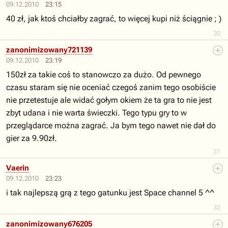
09.12.2010
23:15
40 zł, jak ktoś chciałby zagrać, to więcej kupi niż ściągnie ; )
30
zanonimizowany721139
09.12.2010
23:19
150zł za takie coś to stanowczo za dużo. Od pewnego
czasu staram się nie oceniać czegoś zanim tego osobiście
nie przetestuje ale widać gołym okiem że ta gra to nie jest
zbyt udana i nie warta świeczki. Tego typu gry to w
przeglądarce można zagrać. Ja bym tego nawet nie dał do
gier za 9.90zł.
31
Vaerin
09.12.2010
23:23
i tak najlepszą grą z tego gatunku jest Space channel 5 ^^
32
zanonimizowany676205