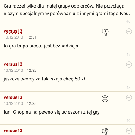
Gra raczej tylko dla małej grupy odbiorców. Nie przyciąga
niczym specjalnym w porównaniu z innymi grami tego typu.
46
👎
versus13
10.12.2010
12:31
ta gra ta po prostu jest beznadzieja
47
versus13
10.12.2010
12:32
jeszcze twórcy za taki szajs chcą 50 zł
48
😐
versus13
10.12.2010
12:35
fani Chopina na pewno się ucieszom z tej gry
49
👎
versus13