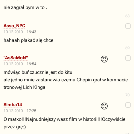
nie zagrał bym w to .
68
Asso_NPC
10.12.2010
16:43
hahaah płakać się chce
69
😍
"AsSaMoN"
10.12.2010
16:54
mówiąc buńczucznie jest do kitu
ale jedno mnie zastanawia czemu Chopin grał w komnacie
tronowej Lich Kinga
70
😊
Simba14
10.12.2010
17:25
O matko!!!Najnudniejszy wasz film w historii!!!Oczywiście
przez grę:)