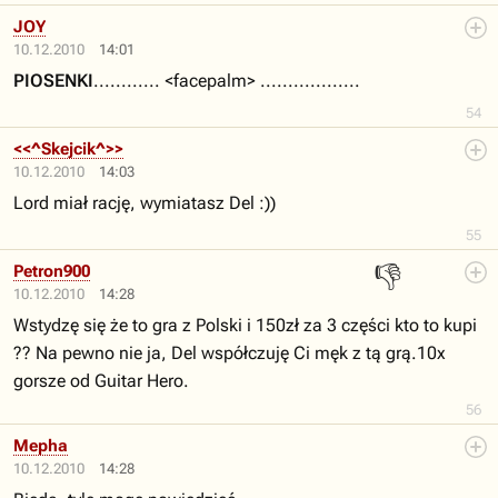
JOY
10.12.2010
14:01
PIOSENKI
............ <facepalm> ..................
54
<<^Skejcik^>>
10.12.2010
14:03
Lord miał rację, wymiatasz Del :))
55
👎
Petron900
10.12.2010
14:28
Wstydzę się że to gra z Polski i 150zł za 3 części kto to kupi
?? Na pewno nie ja, Del współczuję Ci męk z tą grą.10x
gorsze od Guitar Hero.
56
Mepha
10.12.2010
14:28