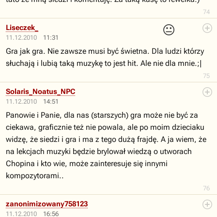
74
😐
Liseczek_
11.12.2010
11:31
Gra jak gra. Nie zawsze musi być świetna. Dla ludzi którzy
słuchają i lubią taką muzykę to jest hit. Ale nie dla mnie.;|
75
Solaris_Noatus_NPC
11.12.2010
14:51
Panowie i Panie, dla nas (starszych) gra może nie być za
ciekawa, graficznie też nie powala, ale po moim dzieciaku
widzę, że siedzi i gra i ma z tego dużą frajdę. A ja wiem, że
na lekcjach muzyki będzie brylował wiedzą o utworach
Chopina i kto wie, może zainteresuje się innymi
kompozytorami..
76
zanonimizowany758123
11.12.2010
16:56