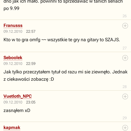
dno jak ich mało. powinni to sprzedawać w tanich seriach
po 9.99
26
Franusss
09.12.2010
22:57
Kto w to gra omfg ~~ wszystkie te gry na gitary to SZAJS.
27
Seboolek
09.12.2010
22:59
Jak tylko przeczytałem tytuł od razu mi sie ziewnęło. Jednak
z ciekawości zobaczę :D
28
Vuetloth_NPC
09.12.2010
23:05
zasnąłem xD
29
kapmak