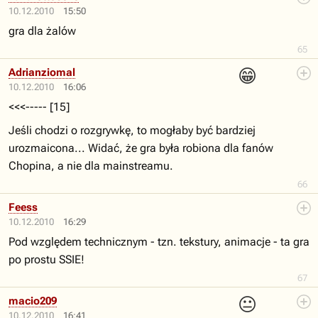
10.12.2010
15:50
gra dla żalów
65
😁
Adrianziomal
10.12.2010
16:06
<<<----- [15]
Jeśli chodzi o rozgrywkę, to mogłaby być bardziej
urozmaicona... Widać, że gra była robiona dla fanów
Chopina, a nie dla mainstreamu.
66
Feess
10.12.2010
16:29
Pod względem technicznym - tzn. tekstury, animacje - ta gra
po prostu SSIE!
67
😐
macio209
10.12.2010
16:41