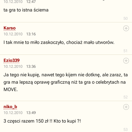
10.12.2010
12:47
ta gra to istna ściema
50
Karso
10.12.2010
13:16
I tak mnie to miło zaskoczyło, chociaż mało utworów.
51
Ezio339
10.12.2010
13:36
Ja tego nie kupię, nawet tego kijem nie dotknę, ale zaraz, ta
gra ma lepszą oprawę graficzną niż ta gra o celebrytach na
MOVE.
52
niko_b
10.12.2010
13:49
3 częsci razem 150 zł !! Kto to kupi ?!
53