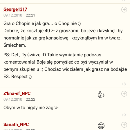
George1317
09.12.2010
22:21
Gra o Chopinie jak gra... o Chopinie :)
Dobrze, że kosztuje 40 zł z groszami, bo jeżeli krzyknęli by
normalnie jak za grę konsolową- krzyknąłbym im w twarz.
Śmiechem.
PS: Del , Ty świrze :D Takie wymiatanie podczas
komentowania! Boje się pomyśleć co byś wyczyniał w
pełnym skupieniu :) Chociaż widziałem jak grasz na bodajże
E3. Respect ;)
18
👍
Z'kna-ef_NPC
09.12.2010
22:22
Obym w to nigdy nie zagrał
19
😁
Sanath_NPC