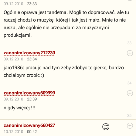
09.12.2010
23:33
Ogólnie oprawa jest tandetna. Mogli to dopracować, ale tu
raczej chodzi o muzykę, której i tak jest mało. Mnie to nie
rusza, ale ogólnie nie przepadam za muzycznymi
produkcjami.
33
zanonimizowany212230
09.12.2010
23:34
jaro1986: pracuje nad tym zeby zdobyc te gierke, bardzo
chcialbym zrobic :)
34
zanonimizowany609999
09.12.2010
23:39
nigdy więcej !!!
35
😊
zanonimizowany660427
10.12.2010
00:42