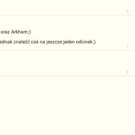
6
 oraz Arkham;)
 jednak znaleźć coś na jeszcze jeden odcinek:)
7
8