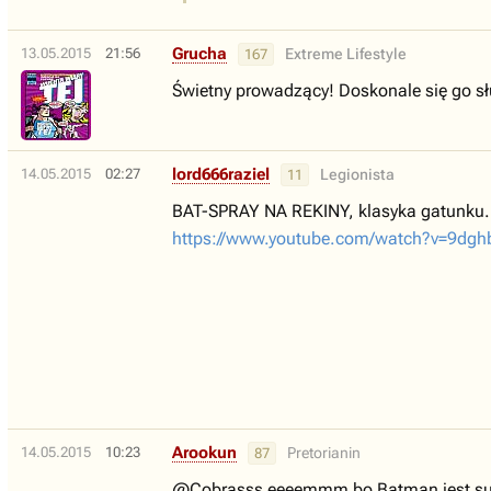
Grucha
13.05.2015
21:56
Extreme Lifestyle
167
Świetny prowadzący! Doskonale się go s
lord666raziel
14.05.2015
02:27
Legionista
11
BAT-SPRAY NA REKINY, klasyka gatunku.
https://www.youtube.com/watch?v=9dgh
Arookun
14.05.2015
10:23
Pretorianin
87
@Cobrasss eeeemmm bo Batman jest super