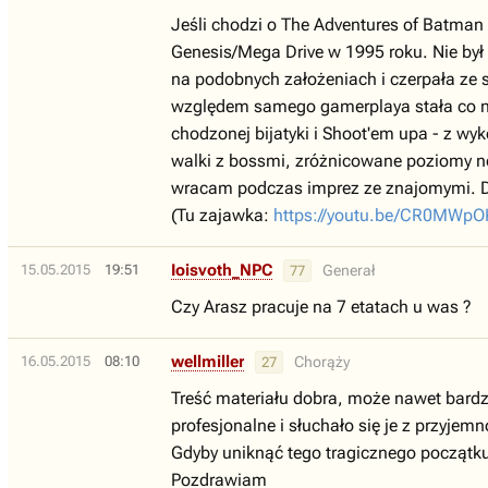
Jeśli chodzi o The Adventures of Batman
Genesis/Mega Drive w 1995 roku. Nie był 
na podobnych założeniach i czerpała ze 
względem samego gamerplaya stała co na
chodzonej bijatyki i Shoot'em upa - z wy
walki z bossmi, zróżnicowane poziomy no 
wracam podczas imprez ze znajomymi. Dl
(Tu zajawka:
https://youtu.be/CR0MWp
Ioisvoth_NPC
15.05.2015
19:51
Generał
77
Czy Arasz pracuje na 7 etatach u was ?
wellmiller
16.05.2015
08:10
Chorąży
27
Treść materiału dobra, może nawet bardzo
profesjonalne i słuchało się je z przyjem
Gdyby uniknąć tego tragicznego początk
Pozdrawiam