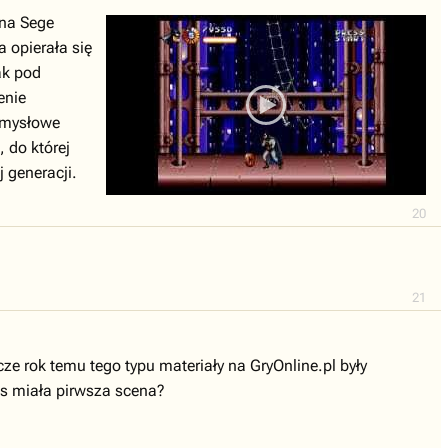
 na Sege
 opierała się
ak pod
enie
Pomysłowe
 do której
 generacji.
20
21
ze rok temu tego typu materiały na GryOnline.pl były
ens miała pirwsza scena?