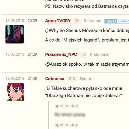
PS. Nazwisko reżysera od Batmana czyta s
AraszTVGRY
13.05.2015
20:39
Retrognat
39
tvgry.pl
Redakc
@Why So Serious Mówiąc o końcu dobrej 
A co do "Miejskich legend", problem jest 
Pracownix_NPC
13.05.2015
21:29
Pretorianin
28
@Arasz ok spoko, w takim razie trzymam
Cobrasss
13.05.2015
21:48
Senator
213
;D Takie sucharowe pytanko ode mnie
"Dlaczego Batman nie zabije Jokera?"
spoiler start
Bo straci pracę
spoiler stop