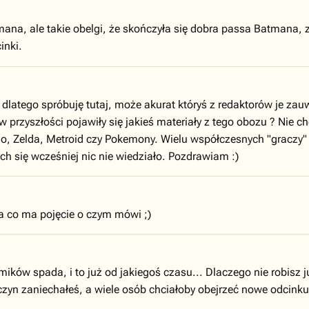
mana, ale takie obelgi, że skończyła się dobra passa Batmana, 
inki.
 dlatego spróbuję tutaj, może akurat któryś z redaktorów je zau
w przyszłości pojawiły się jakieś materiały z tego obozu ? Nie 
io, Zelda, Metroid czy Pokemony. Wielu współczesnych "graczy" 
ych się wcześniej nic nie wiedziało. Pozdrawiam :)
ka co ma pojęcie o czym mówi ;)
ików spada, i to już od jakiegoś czasu... Dlaczego nie robisz j
yczyn zaniechałeś, a wiele osób chciałoby obejrzeć nowe odcinku