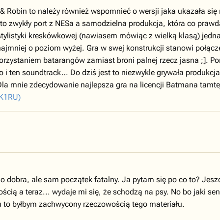
 & Robin to należy również wspomnieć o wersji jaka ukazała się
to zwykły port z NESa a samodzielna produkcja, która co prawda
stylistyki kreskówkowej (nawiasem mówiąc z wielką klasą) jedn
jmniej o poziom wyżej. Gra w swej konstrukcji stanowi połącz
korzystaniem batarangów zamiast broni palnej rzecz jasna ;]. 
i ten soundtrack… Do dziś jest to niezwykle grywała produkcja,
a mnie zdecydowanie najlepsza gra na licencji Batmana tamtej
OK1RU)
 dobra, ale sam początek fatalny. Ja pytam się po co to? Jeszc
nością a teraz... wydaje mi się, że schodzą na psy. No bo jaki s
u to byłbym zachwycony rzeczowością tego materiału.