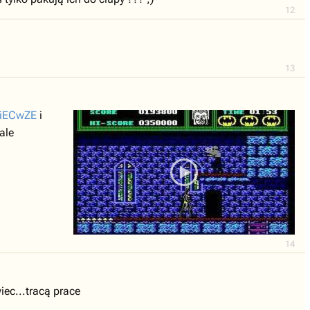
12
13
jiECwZE
i
ale
14
iec...tracą prace