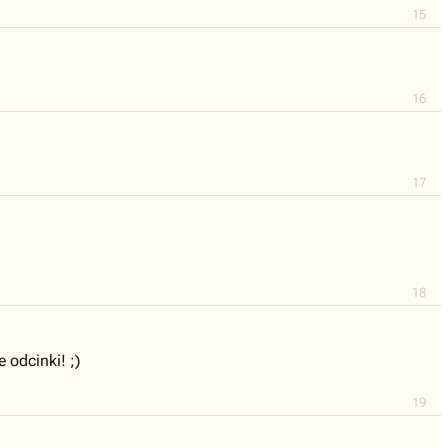
15
16
17
18
 odcinki! ;)
19