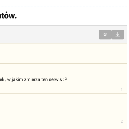
atów.


ek, w jakim zmierza ten serwis :P
1
2