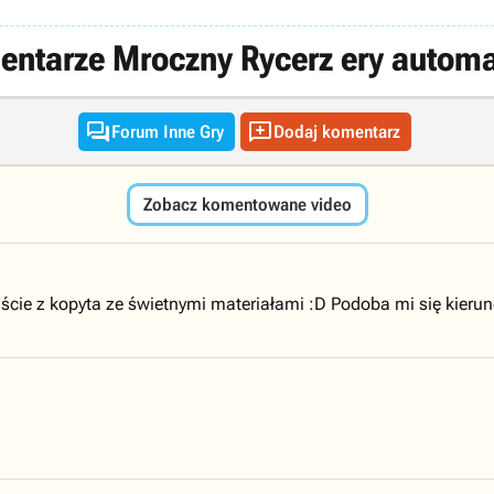
ntarze Mroczny Rycerz ery autom


Forum Inne Gry
Dodaj komentarz
Zobacz komentowane video
iście z kopyta ze świetnymi materiałami :D Podoba mi się kierun