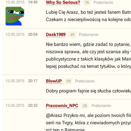
Why So Serious?
13.05.2015
19:49
Pretorianin
76
Lubię Cię Arasz, bo też jesteś fanem Bat
Czekam z niecierpliwością na kolejne odc
Dask1989
13.05.2015
20:04
Pretorianin
49
Nie bardzo wiem, gdzie zadać to pytanie,
niszowa sprawa, ale czy jest szansa aby 
publicystyczne z takich klasyków jak Mar
lepiej posłuchać na temat tytułów, o któr
BlowUP
13.05.2015
20:17
Pretorianin
59
Dobry program fajnie się słucha człowie
Pracownix_NPC
13.05.2015
20:33
Pretorianin
28
@Arasz Przykro mi, ale poziom twoich film
serii na Tvgry, która z niewiadomych prz
niż ten o Batmanie.