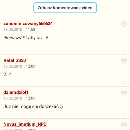
Zobacz komentowane video
zanonimizowany666634
18.06.2010
11:58
Pierwszy!!!! aby raz :P
1
Rafał USSJ
18.06.2010
12:01
2. ?
2
dziamdziol1
18.06.2010
12:01
Już nie mogę się doczekać :)
3
Novus_Imatium_NPC