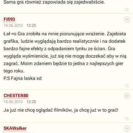
Sama gra również zapowiada się zajedwabiście.
12
Fifi93
18.06.2010
12:25
Łał =o Gra zrobiła na mnie piorunujące wrażenie. Zajebista
grafika, ludzie wyglądają bardzo realistycznie i na dodatek
bardzo fajne efekty z odpadaniem tynku ze ścian. Gra
wygląda wyśmienicie, już się nie mogę doczekać aby w nią
zagrać. Moim zdaniem będzie to jedna z najlepszych gier
tego roku.
P.S Fajna laska xd
13
CHESTER80
18.06.2010
12:25
Ja już nie chcę oglądać filmików, ja chcę już w to grać!
14
SKAWalker