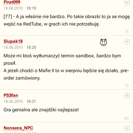
Pirat099
18.06.2010
18:19
[77] - A ja właśnie nie bardzo. Po takie obrazki to ja se mogę
wejść na RedTube, w grach ich nie potrzebuję.
78
😈
Siupak18
18.06.2010
18:20
Może mi ktoś wytłumaczyć termin sandbox, bardzo bym
prosił.
A jeżeli chodzi o Mafie II to w sierpniu będzie się działo, pre-
order zamówiony.
79
PS3fan
18.06.2010
18:21
Gra genialna ale znajdźki najlepsze!
80
Nonsens_NPC