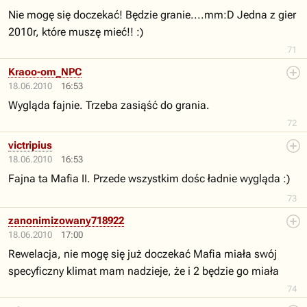
Nie mogę się doczekać! Będzie granie....mm:D Jedna z gier
2010r, które muszę mieć!! :)
71
Kraoo-om_NPC
18.06.2010
16:53
Wygląda fajnie. Trzeba zasiąść do grania.
72
victripius
18.06.2010
16:53
Fajna ta Mafia II. Przede wszystkim dośc ładnie wygląda :)
73
zanonimizowany718922
18.06.2010
17:00
Rewelacja, nie mogę się już doczekać Mafia miała swój
specyficzny klimat mam nadzieje, że i 2 będzie go miała
74