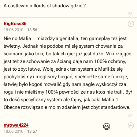
A castlevania llords of shadow gdzie ?
28
BigBoss86
18.06.2010
13:56
Nie no Mafia 1 miażdżyła genitalia, ten gameplay też jest
świetny. Jednak nie podoba mi się system chowania za
ścianami jako taki, bo takich gier już jest dużo. Wkurzające
jest też że schowanie za ścianą daje nam 100% ochrony,
jest to zbyt łatwe. Wolę jednak ten system z Mafii że się
pochylaliśmy i mogliśmy biegać, spełniał te same funkcje,
łatwiej było kogoś rozwalić gdy nam nagle wyskoczył zza
rogu i nie mieliśmy 100% pewności że nas ktoś nie trafi. Był
to dość specyficzny system ale fajny, jak cała Mafia 1.
Obecne rozwiązanie moim zdaniem jest zbyt standardowe.
29
😃
mrowa4224
18.06.2010
13:57