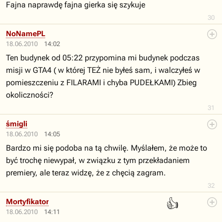
Fajna naprawdę fajna gierka się szykuje
30
NoNamePL
18.06.2010
14:02
Ten budynek od 05:22 przypomina mi budynek podczas
misji w GTA4 ( w której TEŻ nie byłeś sam, i walczyłeś w
pomieszczeniu z FILARAMI i chyba PUDEŁKAMI) Zbieg
okoliczności?
31
śmigli
18.06.2010
14:05
Bardzo mi się podoba na tą chwilę. Myślałem, że może to
być trochę niewypał, w związku z tym przekładaniem
premiery, ale teraz widzę, że z chęcią zagram.
32
👍
Mortyfikator
18.06.2010
14:11