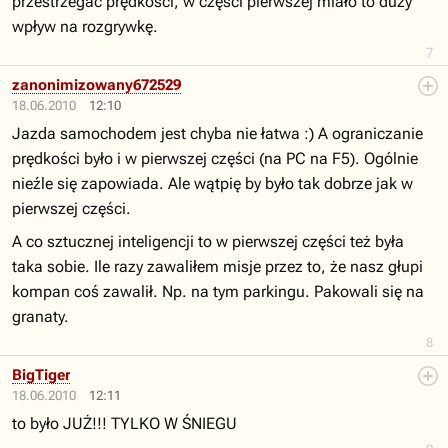
przestrzegać prędkości, w części pierwszej miało to duży
wpływ na rozgrywkę.
7
zanonimizowany672529
18.06.2010
12:10
Jazda samochodem jest chyba nie łatwa :) A ograniczanie
prędkości było i w pierwszej części (na PC na F5). Ogólnie
nieźle się zapowiada. Ale wątpię by było tak dobrze jak w
pierwszej części.
A co sztucznej inteligencji to w pierwszej części też była
taka sobie. Ile razy zawaliłem misje przez to, że nasz głupi
kompan coś zawalił. Np. na tym parkingu. Pakowali się na
granaty.
8
BigTiger
18.06.2010
12:11
to było JUŻ!!! TYLKO W ŚNIEGU