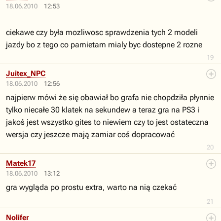
18.06.2010
12:53
ciekawe czy była mozliwosc sprawdzenia tych 2 modeli
jazdy bo z tego co pamietam mialy byc dostepne 2 rozne
19
Juitex_NPC
18.06.2010
12:56
najpierw mówi że się obawiał bo grafa nie chopdziła płynnie
tylko niecałe 30 klatek na sekundew a teraz gra na PS3 i
jakoś jest wszystko gites to niewiem czy to jest ostateczna
wersja czy jeszcze mają zamiar coś dopracować
20
Matek17
18.06.2010
13:12
gra wygląda po prostu extra, warto na nią czekać
21
Nolifer