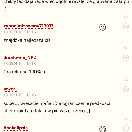
Efekty tez daja rade wiec ogolnie mysle, ze gra warta zakupu
:)
50
😜
zanonimizowany713033
18.06.2010
15:16
znajdźka najlepsza xD
51
Smato-am_NPC
18.06.2010
15:18
Gra roku na 100% :)
52
sokoł_
18.06.2010
15:26
super... wreszcie mafia :D a ograniczenie predkosci i
checkpointy to tak ja w pierwszej czesci ;]
53
😊
Apokalipsis