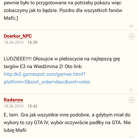
pewnie było to przygotowane na potrzeby pokazu więc
zobaczymy jak to będzie. Pozdro dla wszystkich fanów
Mafii;]
60
Doerkor_NPC
18.06.2010
15:39
LUDZIEEE!!!! Głosujcie w plebiscycie na najlepszą grę
targów E3 na Wiedźmina 2! Oto link:
http://e3.gamespot.com/games.html?
platform=5&sort_order=desc&sort=votes
61
Radanos
18.06.2010
15:42
E, tam. Gra jak wszystkie inne podobne, a gdybym miał do
wybory to czy GTA IV, wybór oczywiście padłby na GTA. Nie
lubię Mafii