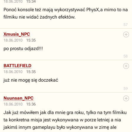
18.06.2010
15:34
Ponoć konsole też mają wykorzystywać PhysX,a mimo to na
filmiku nie widać żadnych efektów.
57
Xmusis_NPC
18.06.2010
15:35
po prostu odjazd!!!
58
BATTLEFIELD
18.06.2010
15:35
już nie mogę się doczekać
59
Nuunsan_NPC
18.06.2010
15:36
Jak już mówiłem jak dla mnie gra roku, tylko na tym filmiku
ta konkretna misja jest wykonywana w porze letniej a nia
jakimś innym gameplayu było wykonywana w zimę ale