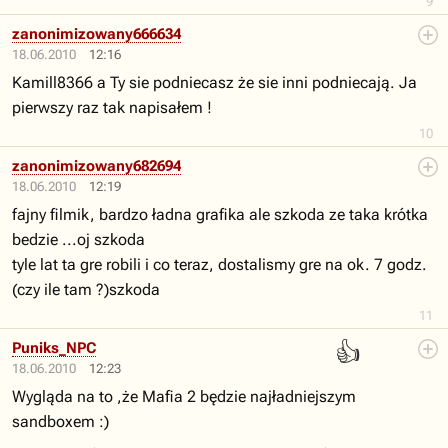
9
zanonimizowany666634
18.06.2010
12:16
Kamill8366 a Ty sie podniecasz że sie inni podniecają. Ja
pierwszy raz tak napisałem !
10
zanonimizowany682694
18.06.2010
12:19
fajny filmik, bardzo ładna grafika ale szkoda ze taka krótka
bedzie ...oj szkoda
tyle lat ta gre robili i co teraz, dostalismy gre na ok. 7 godz.
(czy ile tam ?)szkoda
11
👍
Puniks_NPC
18.06.2010
12:23
Wygląda na to ,że Mafia 2 będzie najładniejszym
sandboxem :)