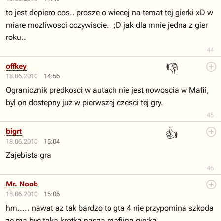
to jest dopiero cos.. prosze o wiecej na temat tej gierki xD w
miare mozliwosci oczywiscie.. ;D jak dla mnie jedna z gier
roku..
44
👎
offkey
18.06.2010
14:56
Ogranicznik predkosci w autach nie jest nowoscia w Mafii,
byl on dostepny juz w pierwszej czesci tej gry.
45
👍
bigrt
18.06.2010
15:04
Zajebista gra
46
Mr. Noob
18.06.2010
15:06
hm..... nawat az tak bardzo to gta 4 nie przypomina szkoda
ze ma byc taka krotka nasza mafijna gierka