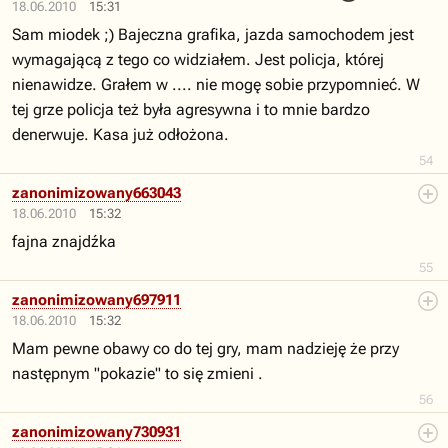
18.06.2010
15:31
Sam miodek ;) Bajeczna grafika, jazda samochodem jest
wymagającą z tego co widziałem. Jest policja, której
nienawidze. Grałem w .... nie mogę sobie przypomnieć. W
tej grze policja też była agresywna i to mnie bardzo
denerwuje. Kasa już odłożona.
54
zanonimizowany663043
18.06.2010
15:32
fajna znajdźka
55
zanonimizowany697911
18.06.2010
15:32
Mam pewne obawy co do tej gry, mam nadzieję że przy
następnym "pokazie" to się zmieni .
56
zanonimizowany730931