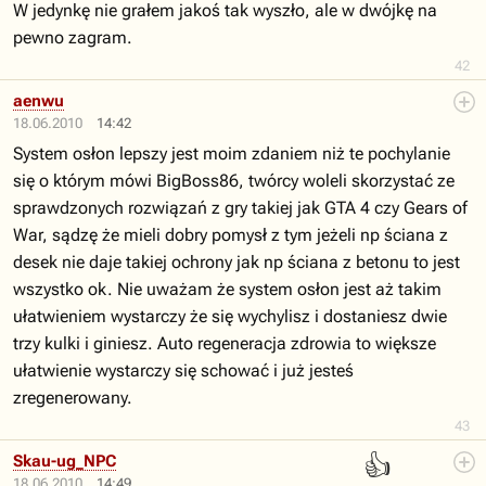
W jedynkę nie grałem jakoś tak wyszło, ale w dwójkę na
pewno zagram.
42
aenwu
18.06.2010
14:42
System osłon lepszy jest moim zdaniem niż te pochylanie
się o którym mówi BigBoss86, twórcy woleli skorzystać ze
sprawdzonych rozwiązań z gry takiej jak GTA 4 czy Gears of
War, sądzę że mieli dobry pomysł z tym jeżeli np ściana z
desek nie daje takiej ochrony jak np ściana z betonu to jest
wszystko ok. Nie uważam że system osłon jest aż takim
ułatwieniem wystarczy że się wychylisz i dostaniesz dwie
trzy kulki i giniesz. Auto regeneracja zdrowia to większe
ułatwienie wystarczy się schować i już jesteś
zregenerowany.
43
👍
Skau-ug_NPC
18.06.2010
14:49