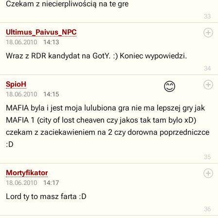
Czekam z niecierpliwością na te gre
33
Ultimus_Paivus_NPC
18.06.2010
14:13
Wraz z RDR kandydat na GotY. :) Koniec wypowiedzi.
34
😊
SpioH
18.06.2010
14:15
MAFIA byla i jest moja lulubiona gra nie ma lepszej gry jak
MAFIA 1 (city of lost cheaven czy jakos tak tam bylo xD)
czekam z zaciekawieniem na 2 czy dorowna poprzedniczce
:D
35
Mortyfikator
18.06.2010
14:17
Lord ty to masz farta :D
36