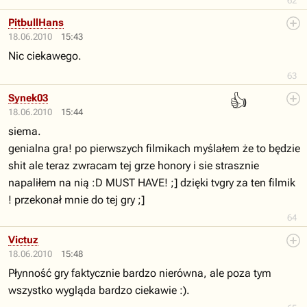
62
PitbullHans
18.06.2010
15:43
Nic ciekawego.
63
👍
Synek03
18.06.2010
15:44
siema.
genialna gra! po pierwszych filmikach myślałem że to będzie
shit ale teraz zwracam tej grze honory i sie strasznie
napaliłem na nią :D MUST HAVE! ;] dzięki tvgry za ten filmik
! przekonał mnie do tej gry ;]
64
Victuz
18.06.2010
15:48
Płynność gry faktycznie bardzo nierówna, ale poza tym
wszystko wygląda bardzo ciekawie :).