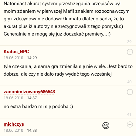
Natomiast akurat system przestrzegania przepisów był
moim zdaniem w pierwszej Mafii znakiem rozpoznawczym
gry i zdecydowanie dodawał klimatu dlatego sądzę że to
akurat plus iż autorzy nie zrezygnowali z tego pomysłu:)
Generalnie nie mogę się już doczekać premiery...;)
39
Kratos_NPC
18.06.2010
14:29
tyle czekania, a sama gra zmieniła się nie wiele. Jest bardzo
dobrze, ale czy nie dało rady wydać tego wcześniej
40
zanonimizowany686643
18.06.2010
14:37
no extra bardzo mi się podoba :)
41
😃
michczys
18.06.2010
14:38