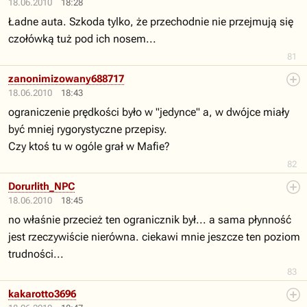
18.06.2010
18:28
Ładne auta. Szkoda tylko, że przechodnie nie przejmują się
czołówką tuż pod ich nosem...
81
zanonimizowany688717
18.06.2010
18:43
ograniczenie prędkości było w "jedynce" a, w dwójce miały
być mniej rygorystyczne przepisy.
Czy ktoś tu w ogóle grał w Mafie?
82
Dorurlith_NPC
18.06.2010
18:45
no właśnie przecież ten ogranicznik był... a sama płynność
jest rzeczywiście nierówna. ciekawi mnie jeszcze ten poziom
trudności...
83
kakarotto3696