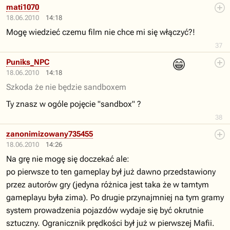
mati1070
18.06.2010
14:18
Mogę wiedzieć czemu film nie chce mi się włączyć?!
37
😁
Puniks_NPC
18.06.2010
14:18
Szkoda że nie będzie sandboxem
Ty znasz w ogóle pojęcie "sandbox" ?
38
zanonimizowany735455
18.06.2010
14:26
Na grę nie mogę się doczekać ale:
po pierwsze to ten gameplay był już dawno przedstawiony
przez autorów gry (jedyna różnica jest taka że w tamtym
gameplayu była zima). Po drugie przynajmniej na tym gramy
system prowadzenia pojazdów wydaje się być okrutnie
sztuczny. Ogranicznik prędkości był już w pierwszej Mafii.