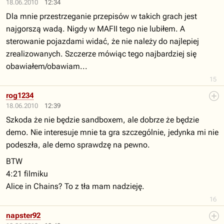
18.06.2010
12:34
Dla mnie przestrzeganie przepisów w takich grach jest
najgorszą wadą. Nigdy w MAFII tego nie lubiłem. A
sterowanie pojazdami widać, że nie należy do najlepiej
zrealizowanych. Szczerze mówiąc tego najbardziej się
obawiałem/obawiam...
15
rog1234
18.06.2010
12:39
Szkoda że nie będzie sandboxem, ale dobrze że będzie
demo. Nie interesuje mnie ta gra szczególnie, jedynka mi nie
podeszła, ale demo sprawdzę na pewno.
BTW
4:21 filmiku
Alice in Chains? To z tła mam nadzieję.
16
napster92