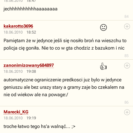
18.06.2010
18:47
jechhhhhhhhhhaaaaaaaa
84
😐
kakarotto3696
18.06.2010
18:52
Pamiętam że w jedynce jeśli się nosiło broń na wieszchu to
policja cię goniła. Nie to co w gta chodziz z bazukom i nic
85
👍
zanonimizowany684897
18.06.2010
19:08
automatyczne ograniczenie predkosci juz bylo w jedynce
geniuszu ale bez urazy stary a gramy zaje bo czekalem na
nie od wiekow ale na powage:/
86
Marecki_KG
18.06.2010
19:19
troche łatwo tego hs'a walnąć... ;>