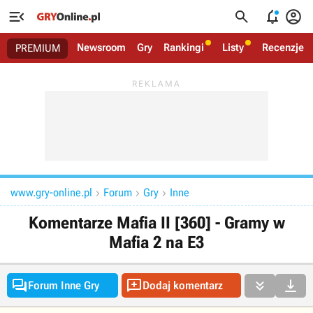




Newsroom
Gry
Rankingi
Listy
Recenzje
PREMIUM
www.gry-online.pl
Forum
Gry
Inne



Komentarze Mafia II [360] - Gramy w
Mafia 2 na E3




Forum Inne Gry
Dodaj komentarz