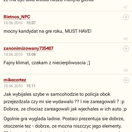
47
Rietnos_NPC
18.06.2010
15:07
mocny kandydat na gre roku, MUST HAVE!
48
zanonimizowany735407
18.06.2010
15:08
Fajny klimat, czekam z niecierpliwoscia ;]
49
mikecortez
18.06.2010
15:11
Jak wybijales szybe w samcohodzie to policja obok
przejezdzala czy mi sie wydawalo ?? I nie zareagowali ? :p
Dobrze, ze chociaz zareagowali jak wjechales w ich auto ;p
Ogolnie gra wyglada ladnie. Postaci prezentuja sie dobrze,
otoczenie tez - dobrze, ze mozna niszczyc jego elementy.