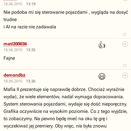
18.06.2010
13:19
Nie podoba mi się sterowanie pojazdami , wygląda na dosyć
trudne
i Al na razie nie zadawala
22
👍
mati200036
18.06.2010
13:35
Fajne
23
😃
demondbz
18.06.2010
13:36
Mafia II prezentuje się naprawdę dobrze. Chociaż wyraźnie
wydać, że wiele elementów, nadal wymaga dopracowania.
System sterowania pojazdami, wydaje się dość nieporęczny.
Grafika oczywiście na wysokim poziomie. Co z tego wyjdzie,
to zobaczymy. Na pewno będę mieć na oku tę grę i
wyczekiwać jej premiery. Oby więc, nie była znowu