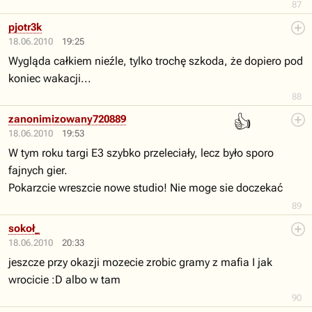
87
pjotr3k
18.06.2010
19:25
Wygląda całkiem nieźle, tylko trochę szkoda, że dopiero pod
koniec wakacji...
88
👍
zanonimizowany720889
18.06.2010
19:53
W tym roku targi E3 szybko przeleciały, lecz było sporo
fajnych gier.
Pokarzcie wreszcie nowe studio! Nie moge sie doczekać
89
sokoł_
18.06.2010
20:33
jeszcze przy okazji mozecie zrobic gramy z mafia I jak
wrocicie :D albo w tam
90