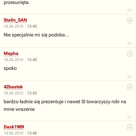
przesunięta.
24
Stalin_SAN
18.06.2010
13:40
Nie specjalnie mi się podoba...
25
Mepha
18.06.2010
13:40
spoko
26
42bastek
18.06.2010
13:43
bardzo ładnie się prezentuje i nawet SI towarzyszy robi na
mnie wrazenie
27
Dask1989
18.06.2010
13:48