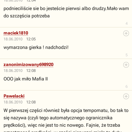
18.06.2010
12:04
podnieciliście sie bo jesteście pierwsi albo drudzy.Mało wam
do szczęścia potrzeba
4
maciek1810
18.06.2010
12:05
wymarzona gierka ! nadchodzi!
5
zanonimizowany698920
18.06.2010
12:08
OOO jak miło Mafia II
6
Pawelacki
18.06.2010
12:08
W pierwszej części również była opcja tempomatu, bo tak to
się nazywa (czyli tego automatycznego ogranicznika
prędkości), więc nie jest to nic nowego. Fajnie, że trzeba