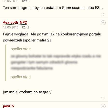
18.06.2010
12:40
Ten sam fragment był na ostatnim Gamescomie, albo E3...
17
Aearvoth_NPC
18.06.2010
12:43
Fajnie wyglada. Ale po tym jak na konkurencyjnym portalu
powiedzieli [spoiler mafia 2]
spoiler start
ze glowny bohater to tak naprawde wtyka rzadu a nie
gangster i tym samym zdradzili glowna
niespodzianke fabularna
spoiler stop
juz mniej czekam na te gre :/
18
jawi15