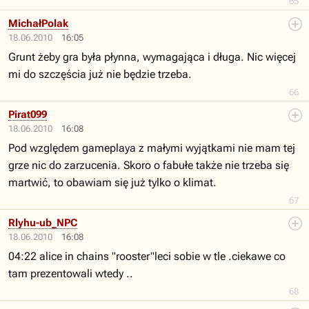
65
MichałPolak
18.06.2010
16:05
Grunt żeby gra była płynna, wymagająca i długa. Nic więcej
mi do szczęścia już nie będzie trzeba.
66
Pirat099
18.06.2010
16:08
Pod względem gameplaya z małymi wyjątkami nie mam tej
grze nic do zarzucenia. Skoro o fabułe także nie trzeba się
martwić, to obawiam się już tylko o klimat.
67
Rlyhu-ub_NPC
18.06.2010
16:08
04:22 alice in chains "rooster"leci sobie w tle .ciekawe co
tam prezentowali wtedy ..
68