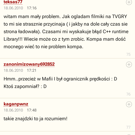
teksas77
18.06.2010
17:16
witam mam mały problem. Jak ogladam filmiki na TVGRY
to mi sie strasznie przycinaja ( i jakby na dole cały czas sie
strona ładowała). Czasami mi wyskakuje błąd C++ runtime
Library!!! Wiecie może co z tym zrobic. Kompa mam dość
mocnego wieć to nie problem kompa.
75
zanonimizowany692852
18.06.2010
17:21
Hmm..przecież w Mafii I był ogranicznik prędkości : D
Ktoś zapomniał? : D
76
kaganpwnz
18.06.2010
17:48
takie znajdzki to ja rozumiem!
77