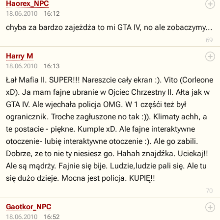
Haorex_NPC
18.06.2010
16:12
chyba za bardzo zajeżdża to mi GTA IV, no ale zobaczymy...
69
Harry M
18.06.2010
16:13
Łał Mafia II. SUPER!!! Nareszcie cały ekran :). Vito (Corleone
xD). Ja mam fajne ubranie w Ojciec Chrzestny II. Ałta jak w
GTA IV. Ale wjechała policja OMG. W 1 częśći też był
ogranicznik. Troche zagłuszone no tak :)). Klimaty achh, a
te postacie - piękne. Kumple xD. Ale fajne interaktywne
otoczenie- lubię interaktywne otoczenie :). Ale go zabili.
Dobrze, ze to nie ty niesiesz go. Hahah znajdźka. Uciekaj!!
Ale są mądrży. Fajnie się bije. Ludzie,ludzie pali się. Ale tu
się dużo dzieje. Mocna jest policja. KUPIĘ!!
70
Gaotkor_NPC
18.06.2010
16:52