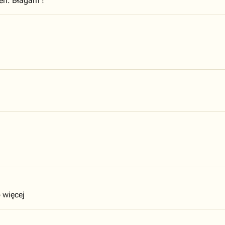
ień. Błagam !
 więcej