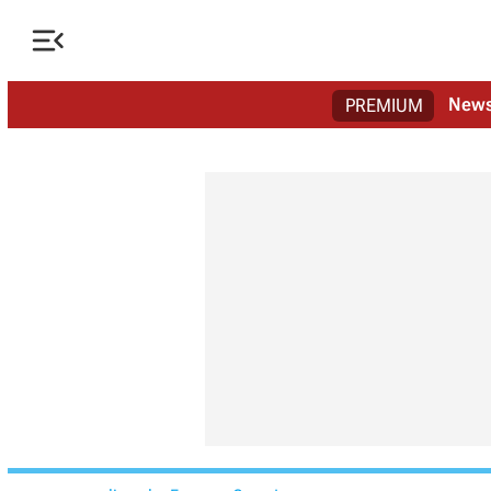

New
PREMIUM