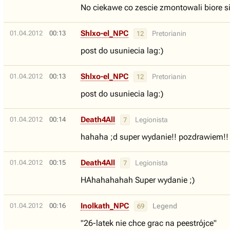
No ciekawe co zescie zmontowali biore si
Shlxo-el_NPC
01.04.2012
00:13
Pretorianin
12
post do usuniecia lag:)
Shlxo-el_NPC
01.04.2012
00:13
Pretorianin
12
post do usuniecia lag:)
Death4All
01.04.2012
00:14
Legionista
7
hahaha ;d super wydanie!! pozdrawiem!!
Death4All
01.04.2012
00:15
Legionista
7
HAhahahahah Super wydanie ;)
Inolkath_NPC
01.04.2012
00:16
Legend
69
"26-latek nie chce grac na peestrójce"