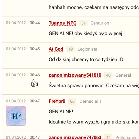
hahhah mocne, czekam na następny odc
Tuanos_NPC
01.04.2012
00:44
Centurion
31
GENIALNE! oby kiedyś było więcej
At God
01.04.2012
00:45
Legionista
19
Od dzisiaj chcemy to co tydzień :D
zanonimizowany541010
01.04.2012
00:46
Generał
40
👍
Świetna sprawa panowie! Czekam na wię
FreYpr0
01.04.2012
00:47
Demacia!!!
86
GENIALNE!
Idealnie to wam wyszło i gra aktorska ko
zanonimizowany747063
01.04.2012
00:47
Pretorianin
44