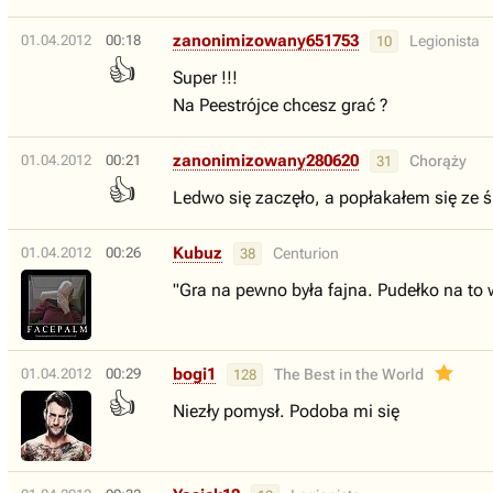
zanonimizowany651753
01.04.2012
00:18
Legionista
10
👍
Super !!!
Na Peestrójce chcesz grać ?
zanonimizowany280620
01.04.2012
00:21
Chorąży
31
👍
Ledwo się zaczęło, a popłakałem się ze 
Kubuz
01.04.2012
00:26
Centurion
38
"Gra na pewno była fajna. Pudełko na to
bogi1
01.04.2012
00:29
The Best in the World
128
👍
Niezły pomysł. Podoba mi się