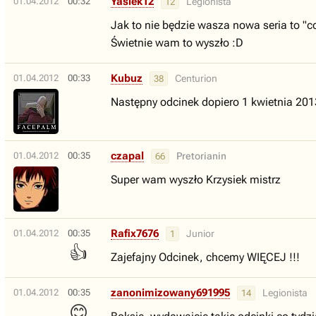
Yasiek12
01.04.2012
00:32
Legionista
12
Jak to nie będzie wasza nowa seria to "c
Świetnie wam to wyszło :D
Kubuz
01.04.2012
00:33
Centurion
38
Następny odcinek dopiero 1 kwietnia 2013
czapal
01.04.2012
00:35
Pretorianin
66
Super wam wyszło Krzysiek mistrz
Rafix7676
01.04.2012
00:35
Junior
1
👍
Zajefajny Odcinek, chcemy WIĘCEJ !!!
zanonimizowany691995
01.04.2012
00:35
Legionista
14
😊