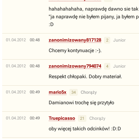
hahahahahaha, naprawdę dawno sie tak
"ja naprawdę nie byłem pijany, ja byłem 
:D
zanonimizowany817128
01.04.2012
00:48
Junior
2
Chcemy kontynuacje :-).
zanonimizowany794074
01.04.2012
00:48
Junior
4
Respekt chłopaki. Dobry materiał.
mario5x
01.04.2012
00:49
Chorąży
34
Damianowi trochę się przytyło
Truepicasso
01.04.2012
00:49
Chorąży
21
oby więcej takich odcinków! :D:D