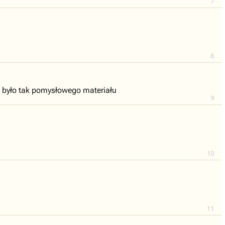
7
8
e było tak pomysłowego materiału
9
10
11