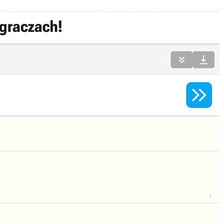
 graczach!



1