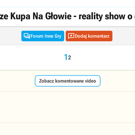
e Kupa Na Głowie - reality show o


Forum Inne Gry
Dodaj komentarz
1
2
Zobacz komentowane video