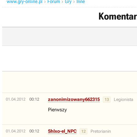
www.gry-online.pl
Forum
Gry
Inne



Komentarz
zanonimizowany662315
01.04.2012
00:12
Legionista
13
Pierwszy
Shlxo-el_NPC
01.04.2012
00:12
Pretorianin
12