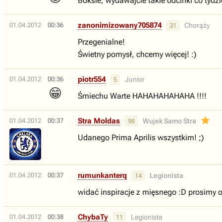
Boksie, wydawajcie takie odcinki co tydz
zanonimizowany705874
01.04.2012
00:36
Chorąży
31
Przegenialne!
Świetny pomysł, chcemy więcej! :)
piotr554
01.04.2012
00:36
Junior
5
😁
Śmiechu Warte HAHAHAHAHAHA !!!!
Stra Moldas
01.04.2012
00:37
Wujek Samo Stra
98
Udanego Prima Aprilis wszystkim! ;)
rumunkanterq
01.04.2012
00:37
Legionista
14
widać inspiracje z mięsnego :D prosimy o
ChybaTy
01.04.2012
00:38
Legionista
11