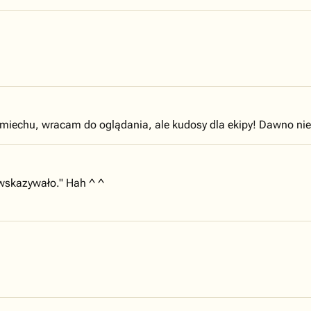
śmiechu, wracam do oglądania, ale kudosy dla ekipy! Dawno ni
 wskazywało." Hah ^ ^