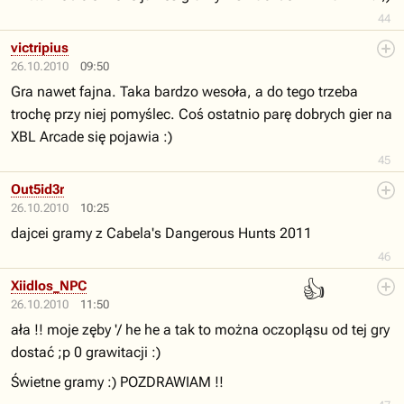
44
victripius
26.10.2010
09:50
Gra nawet fajna. Taka bardzo wesoła, a do tego trzeba
trochę przy niej pomyślec. Coś ostatnio parę dobrych gier na
XBL Arcade się pojawia :)
45
Out5id3r
26.10.2010
10:25
dajcei gramy z Cabela's Dangerous Hunts 2011
46
👍
Xiidlos_NPC
26.10.2010
11:50
ała !! moje zęby '/ he he a tak to można oczopląsu od tej gry
dostać ;p 0 grawitacji :)
Świetne gramy :) POZDRAWIAM !!