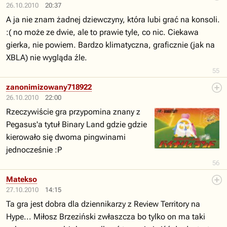
26.10.2010
20:37
A ja nie znam żadnej dziewczyny, która lubi grać na konsoli.
:( no może ze dwie, ale to prawie tyle, co nic. Ciekawa
gierka, nie powiem. Bardzo klimatyczna, graficznie (jak na
XBLA) nie wygląda źle.
55
zanonimizowany718922
26.10.2010
22:00
Rzeczywiście gra przypomina znany z
Pegasus'a tytuł Binary Land gdzie gdzie
kierowało się dwoma pingwinami
jednocześnie :P
56
Matekso
27.10.2010
14:15
Ta gra jest dobra dla dziennikarzy z Review Territory na
Hype... Miłosz Brzeziński zwłaszcza bo tylko on ma taki