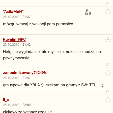
34
👍
"AsSaMoN"
25.10.2010
21:37
mózgu wracaj z wakacji pora pomysleć
35
Ruynlin_NPC
25.10.2010
21:42
Heh, nie wyglada zle, ale mysle ze moze sie znudzic po
pewnymczasie
36
zanonimizowany742496
25.10.2010
21:47
gra typowa dla XBLA :). czekam na gramy z SW: TFU II :)
37
li_s
25.10.2010
22:08
ciekawy zapychacz czasu :)