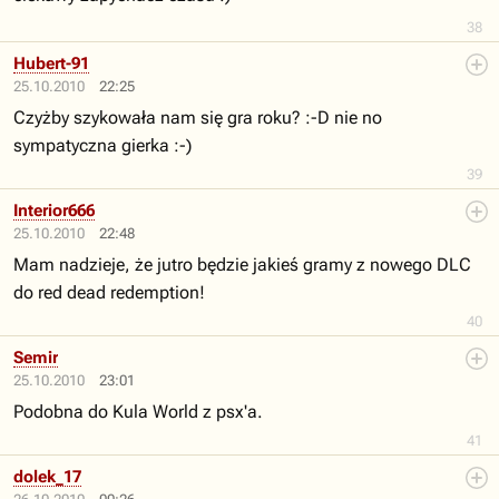
38
Hubert-91
25.10.2010
22:25
Czyżby szykowała nam się gra roku? :-D nie no
sympatyczna gierka :-)
39
Interior666
25.10.2010
22:48
Mam nadzieje, że jutro będzie jakieś gramy z nowego DLC
do red dead redemption!
40
Semir
25.10.2010
23:01
Podobna do Kula World z psx'a.
41
dolek_17