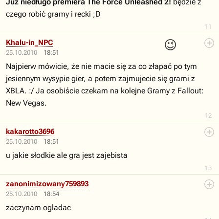
Juz niedługo premiera The Force Unleashed 2!
będzie z
czego robić gramy i recki ;D
11
😉
Khalu-in_NPC
25.10.2010
18:51
Najpierw mówicie, że nie macie się za co złapać po tym
jesiennym wysypie gier, a potem zajmujecie się grami z
XBLA. :/ Ja osobiście czekam na kolejne Gramy z Fallout:
New Vegas.
12
kakarotto3696
25.10.2010
18:51
u jakie słodkie ale gra jest zajebista
13
zanonimizowany759893
25.10.2010
18:54
zaczynam ogladac