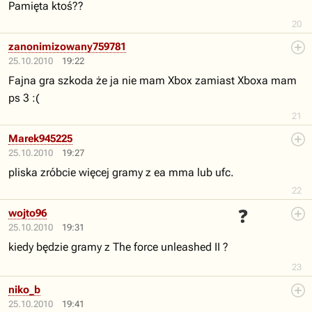
Pamięta ktoś??
20
zanonimizowany759781
25.10.2010
19:22
Fajna gra szkoda że ja nie mam Xbox zamiast Xboxa mam
ps 3 :(
21
Marek945225
25.10.2010
19:27
pliska zróbcie więcej gramy z ea mma lub ufc.
22
❓
wojto96
25.10.2010
19:31
kiedy będzie gramy z The force unleashed II ?
23
niko_b
25.10.2010
19:41