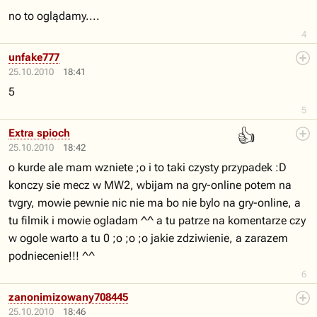
no to oglądamy....
4
unfake777
25.10.2010
18:41
5
5
👍
Extra spioch
25.10.2010
18:42
o kurde ale mam wzniete ;o i to taki czysty przypadek :D
konczy sie mecz w MW2, wbijam na gry-online potem na
tvgry, mowie pewnie nic nie ma bo nie bylo na gry-online, a
tu filmik i mowie ogladam ^^ a tu patrze na komentarze czy
w ogole warto a tu 0 ;o ;o ;o jakie zdziwienie, a zarazem
podniecenie!!! ^^
6
zanonimizowany708445
25.10.2010
18:46