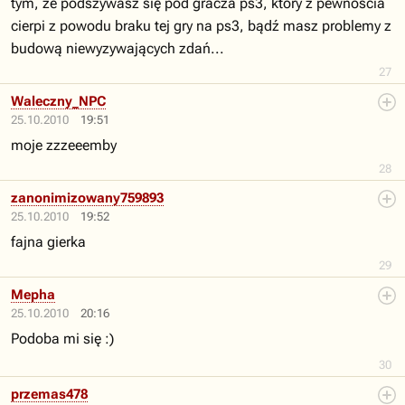
tym, że podszywasz się pod gracza ps3, który z pewnościa
cierpi z powodu braku tej gry na ps3, bądź masz problemy z
budową niewyzywających zdań...
27
Waleczny_NPC
25.10.2010
19:51
moje zzzeeemby
28
zanonimizowany759893
25.10.2010
19:52
fajna gierka
29
Mepha
25.10.2010
20:16
Podoba mi się :)
30
przemas478