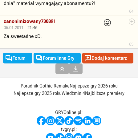
dnia" material wymagający abonamentu?!
64
😜
zanonimizowany730891
06.01.2011
21:46
Za sweetaśne xD.
65



Forum
Forum Inne Gry
Dodaj komentarz


Poradnik Gothic Remake
Najlepsze gry 2026 roku
Najlepsze gry 2025 roku
Wiedźmin 4
Najbliższe premiery
GRYOnline.pl:
tvgry.pl: