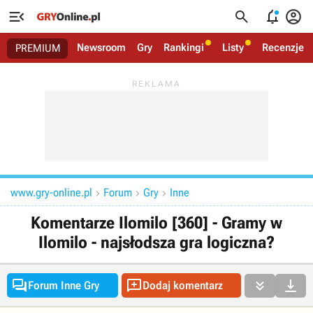




Newsroom
Gry
Rankingi
Listy
Recenzje
PREMIUM
www.gry-online.pl
Forum
Gry
Inne



Komentarze Ilomilo [360] - Gramy w
Ilomilo - najsłodsza gra logiczna?




Forum Inne Gry
Dodaj komentarz