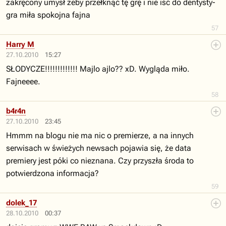
zakręcony umysł żeby przełknąć tę grę i nie iść do dentysty-
gra miła spokojna fajna
57
Harry M
27.10.2010
15:27
SŁODYCZE!!!!!!!!!!!!! Majlo ajlo?? xD. Wygląda miło.
Fajneeee.
58
b4r4n
27.10.2010
23:45
Hmmm na blogu nie ma nic o premierze, a na innych
serwisach w świeżych newsach pojawia się, że data
premiery jest póki co nieznana. Czy przyszła środa to
potwierdzona informacja?
59
dolek_17
28.10.2010
00:37