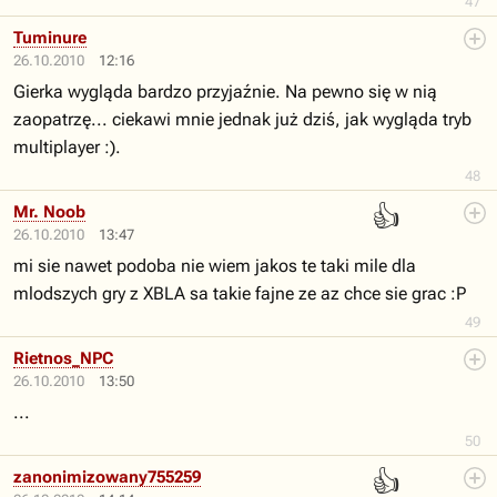
47
Tuminure
26.10.2010
12:16
Gierka wygląda bardzo przyjaźnie. Na pewno się w nią
zaopatrzę... ciekawi mnie jednak już dziś, jak wygląda tryb
multiplayer :).
48
👍
Mr. Noob
26.10.2010
13:47
mi sie nawet podoba nie wiem jakos te taki mile dla
mlodszych gry z XBLA sa takie fajne ze az chce sie grac :P
49
Rietnos_NPC
26.10.2010
13:50
...
50
👍
zanonimizowany755259