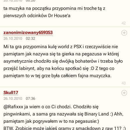
26.10.2010
00:26
ta muzyka na początku przypomina mi troche tą z
pierwszych odcinków Dr House'a
42
zanonimizowany659353
26.10.2010
02:32
Mi ta gra przypomina kulę world z PSX i rzeczywiście nie
pamiętam jak nazywa się ta gierka na pegazusa w której
asymetrycznie chodziło się dwójką bohaterów i trzeba było
przejść labirynt, aby na końcu spotkać się :D Z tego co
pamiętam to w tej grze była całkiem fajna muzyczka.
43
Skull17
26.10.2010
07:36
@Rafixxx ja wiem o co Ci chodzi. Chodziło się
pingwinkami, a sama gra nazywała się Binary Land :) Ahh,
pamiętam jak pogrywałem w to na pegasusie:)
BTW. Zrobicie może jakieś gramy z smackdown z raw 11? ;)