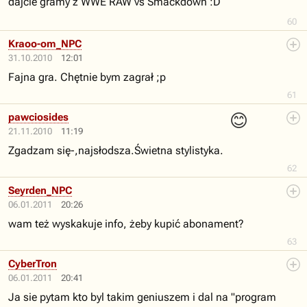
dajcie gramy z WWE RAW vs Smackdown :D
60
Kraoo-om_NPC
31.10.2010
12:01
Fajna gra. Chętnie bym zagrał ;p
61
😊
pawciosides
21.11.2010
11:19
Zgadzam się-,najsłodsza.Świetna stylistyka.
62
Seyrden_NPC
06.01.2011
20:26
wam też wyskakuje info, żeby kupić abonament?
63
CyberTron
06.01.2011
20:41
Ja sie pytam kto byl takim geniuszem i dal na "program