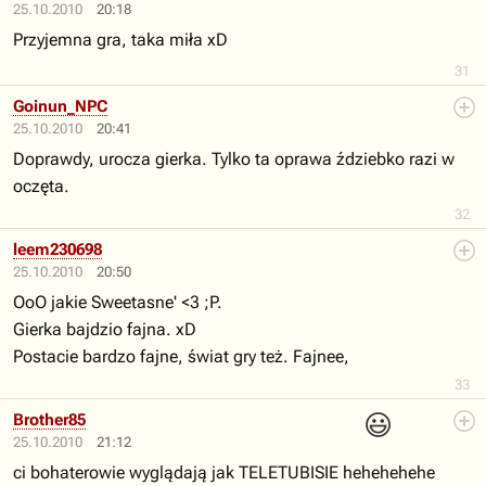
25.10.2010
20:18
Przyjemna gra, taka miła xD
31
Goinun_NPC
25.10.2010
20:41
Doprawdy, urocza gierka. Tylko ta oprawa ździebko razi w
oczęta.
32
leem230698
25.10.2010
20:50
OoO jakie Sweetasne' <3 ;P.
Gierka bajdzio fajna. xD
Postacie bardzo fajne, świat gry też. Fajnee,
33
😃
Brother85
25.10.2010
21:12
ci bohaterowie wyglądają jak TELETUBISIE hehehehehe