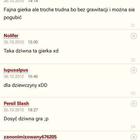
26.10.2010
14:14
Fajna gierka ale troche trudna bo bez grawitacji i można sie
pogubić
51
Nolifer
26.10.2010
15:00
Taka dziwna ta gierka xd
52
lupusalpus
26.10.2010
16:46
dla dziewczyny xDD
53
Persil Slash
26.10.2010
18:27
Dosyć dziwna gra ;p
54
zanonimizowany676205