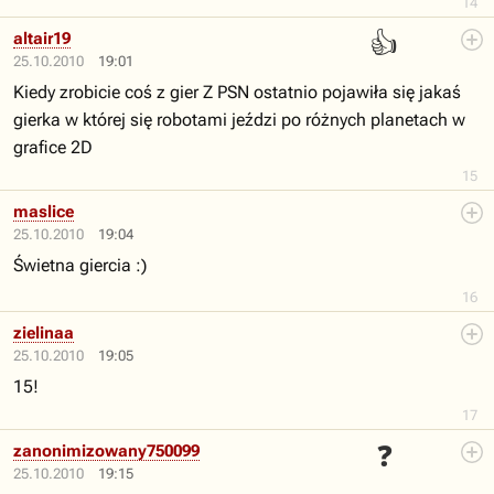
14
👍
altair19
25.10.2010
19:01
Kiedy zrobicie coś z gier Z PSN ostatnio pojawiła się jakaś
gierka w której się robotami jeździ po różnych planetach w
grafice 2D
15
maslice
25.10.2010
19:04
Świetna giercia :)
16
zielinaa
25.10.2010
19:05
15!
17
❓
zanonimizowany750099
25.10.2010
19:15