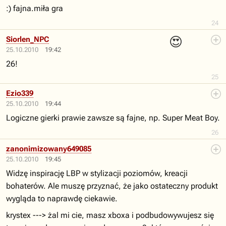
:) fajna.miła gra
24
😍
Siorlen_NPC
25.10.2010
19:42
26!
25
Ezio339
25.10.2010
19:44
Logiczne gierki prawie zawsze są fajne, np. Super Meat Boy.
26
zanonimizowany649085
25.10.2010
19:45
Widzę inspirację LBP w stylizacji poziomów, kreacji
bohaterów. Ale muszę przyznać, że jako ostateczny produkt
wygląda to naprawdę ciekawie.
krystex ---> żal mi cie, masz xboxa i podbudowywujesz się