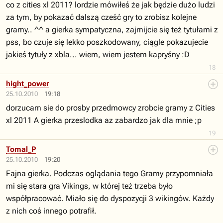
co z cities xl 2011? lordzie mówiłeś że jak będzie dużo ludzi
za tym, by pokazać dalszą cześć gry to zrobisz kolejne
gramy.. ^^ a gierka sympatyczna, zajmijcie się też tytułami z
pss, bo czuje się lekko poszkodowany, ciągle pokazujecie
jakieś tytuły z xbla... wiem, wiem jestem kapryśny :D
18
hight_power
25.10.2010
19:18
dorzucam sie do prosby przedmowcy zrobcie gramy z Cities
xl 2011 A gierka przeslodka az zabardzo jak dla mnie ;p
19
Tomal_P
25.10.2010
19:20
Fajna gierka. Podczas oglądania tego Gramy przypomniała
mi się stara gra Vikings, w której też trzeba było
współpracować. Miało się do dyspozycji 3 wikingów. Każdy
z nich coś innego potrafił.