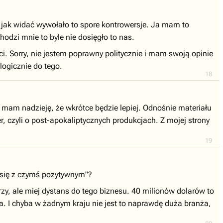
 jak widać wywołało to spore kontrowersje. Ja mam to
odzi mnie to byle nie dosięgło to nas.
i. Sorry, nie jestem poprawny politycznie i mam swoją opinie
logicznie do tego.
18
am nadzieję, że wkrótce będzie lepiej. Odnośnie materiału
, czyli o post-apokaliptycznych produkcjach. Z mojej strony
19
yć się z czymś pozytywnym"?
rzy, ale miej dystans do tego biznesu. 40 milionów dolarów to
. I chyba w żadnym kraju nie jest to naprawdę duża branża,