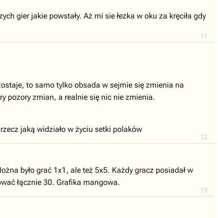
ych gier jakie powstały. Aż mi sie łezka w oku za kręciła gdy
11
ostaje, to samo tylko obsada w sejmie się zmienia na
y pozory zmian, a realnie się nic nie zmienia.
 rzecz jaką widziało w życiu setki polaków
12
Można było grać 1x1, ale też 5x5. Każdy gracz posiadał w
pować łącznie 30. Grafika mangowa.
13