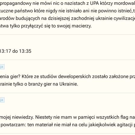
ie propagandowy nie mówi nic o nazistach z UPA którzy mordowa
tuczne państwo które nigdy nie istniało ani nie powinno istnieć
rodów budujących na dzisiejszej zachodniej ukrainie cywilizacj
wa tylko przyłączyć się to swojej macierzy.
 13:17 do 13:35
ja
enia gier? Które ze studiów deweloperskich zostało założone p
rainie tylko o branży gier na Ukrainie.
ja
 mojej niewiedzy. Niestety nie mam w pamięci wszystkich flag naz
powtarzam: ten materiał nie miał na celu jakiejkolwiek agitacji p