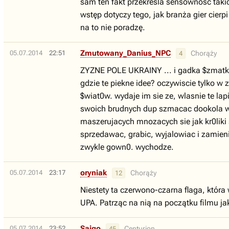
sam ten fakt przekreśla sensowność takich
wstęp dotyczy tego, jak branża gier cierpi
na to nie poradzę.
Zmutowany_Danius_NPC
05.07.2014
22:51
Chorąży
4
ZYZNE POLE UKRAINY ... i gadka $zmatka. 
gdzie te piekne idee? oczywiscie tylko w
$wiat0w. wydaje im sie ze, wlasnie te lap
swoich brudnych dup szmacac dookola ws
maszerujacych mnozacych sie jak kr0liki s
sprzedawac, grabic, wyjalowiac i zamien
zwykle gown0. wychodze.
oryniak
05.07.2014
23:17
Chorąży
12
Niestety ta czerwono-czarna flaga, która 
UPA. Patrząc na nią na początku filmu ja
Sajgo
05.07.2014
23:52
Centurion
45