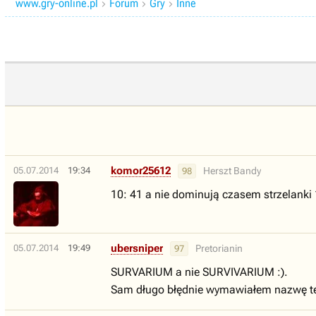
www.gry-online.pl
Forum
Gry
Inne



komor25612
05.07.2014
19:34
Herszt Bandy
98
10: 41 a nie dominują czasem strzelanki
ubersniper
05.07.2014
19:49
Pretorianin
97
SURVARIUM a nie SURVIVARIUM :).
Sam długo błędnie wymawiałem nazwę tej