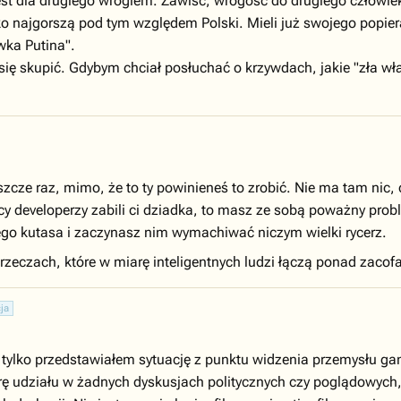
jest dla drugiego wrogiem. Zawiść, wrogość do drugiego człowie
o najgorszą pod tym względem Polski. Mieli już swojego popiera
awka Putina".
ś się skupić. Gdybym chciał posłuchać o krzywdach, jakie "zła
szcze raz, mimo, że to ty powinieneś to zrobić. Nie ma tam nic, 
nścy developerzy zabili ci dziadka, to masz ze sobą poważny pr
go kutasa i zaczynasz nim wymachiwać niczym wielki rycerz.
o rzeczach, które w miarę inteligentnych ludzi łączą ponad zac
ja
tylko przedstawiałem sytuację z punktu widzenia przemysłu gam
iorę udziału w żadnych dyskusjach politycznych czy poglądowych