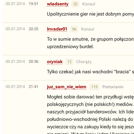
wladsenty
05.07.2014
19:51
Konsul
32
Upolitycznienie gier nie jest dobrym pomy
Invader01
05.07.2014
20:25
Konsul
96
To w sumie smutne, że grupom połączonym
uprzedzeniowy burdel.
oryniak
05.07.2014
20:36
Chorąży
12
Tylko czekać jak nasi wschodni "bracia"
juz_sam_nie_wiem
05.07.2014
21:41
Pretorianin
119
Mogłeś sobie darować ten przydługi wstę
polskojęzycznych (nie polskich!) mediów.
naszych przyjaciół banderowców. Ich lider
południowo-wschodniej Polski należą do U
wycieczce czy na zakupy kiedy to się jesz