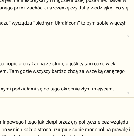
ka jest na niespotykanym nigdzie indziej poziomie, nawet w
nego przez Zachód Juszczenkę czy Julię-złodziejkę i co się
 władza" wyrządza "biednym Ukraińcom" to bym sobie włączył
6
co popierałoby żadną ze stron, a jeśli ty tam cokolwiek
oblem. Tam gdzie wszyscy bardzo chcą za wszelką cenę tego
ofanymi podziałami są do tego okropnie złym miejscem.
7
ingowego i tego jak cierpi przez gry polityczne bez względu
, bo w nich każda strona uzurpuje sobie monopol na prawdę i