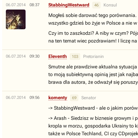
StabbingWestward
06.07.2014
08:37
Konsul
46
Mogłeś sobie darować tego porównania. U
wszystko gdzieś bo żyje w Polsce a nie w
Czy im to zaszkodzi? A niby w czym? Pójd
na ten temat wiec pozdrawiam! I liczę na 
Eleventh
06.07.2014
09:30
Pretorianin
103
Smutne ale prawdziwe aktualna sytuacja 
to moją subiektywną opinią jest jak najb
brawa dla autora, że odważył się poruszyć
komenty
06.07.2014
09:56
Senator
69
-> StabbingWestward - ale o jakim porówn
-> Arash - Siedzisz w biznesie growym i p
kropla w morzu, gospodarka Ukrainy to k
także w Polsce Techland, CI czy CDprojek