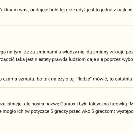
linam was, oddajcie hołd tej grze gdyż jest to jedna z najlepsz
ga na tym, że za zmianami u władzy nie idą zmiany w kraju poz
rządzić taka jest niestety prawda ludziom daje się poprzez wybor
o czarna szmata, bo tak nalezy o tej "fladze" mówić, to ostatnia
e istnieje, ale nosiła nazwę Gunrox i była taktyczną turówką. 
ie mogło ich (w potyczce 5 graczy przeciwko 5 graczom) wystę