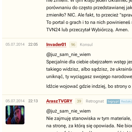
nie zmieni. W tym kraju jeden Ukrainiec 
porównaniu do często przedstawianej jak
zmieniło? NIC. Ale fakt, to przecież "spr
To portal o grach i to na nich powiniene
TVN24 lub przeczytał Wybiórczą. Amen.
Invader01
05.07.2014
22:05
Konsul
96
@juz_sam_nie_wiem
Specjalnie dla ciebie obejrzałem wstęp je
takiego widzisz, albo sądzisz, że ukrai
uniknąć, ty wyciągasz swojego narodowe
Idźcie wojować gdzie indziej, bo strony 
AraszTVGRY
05.07.2014
22:13
Retrognat
39
tvgry.pl
Redakc
@już_sam_nie_wiem
Nie zajmuję stanowiska w tym materiale, 
na stronę, za którą się opowiada. Nie b