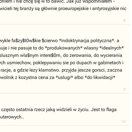
rofilem i nie chcę się w to bawić. Jak już wspomniałem -
icieli tej branży są głównie proeuropejskie i antyrosyjskie nic
8
ykle fa$zy$t0w$kie $cierwo *indoktrynacja polityczna*. a
resuje i nie pasuje to do *produkowanych* wlasny *idealnych*
nie slusznym wla$nym intere$0m, do zerowania, do wycierania
ych usmiechow, poklepywaniu sie po dupach w gabinetach i
racje, a gdzie lezy klamstwo. przyjda jescze gorsci, zaczna
lnik z kozystna cena za *uslugi* albo *do likwidacji*
9
zęsto ostatnia rzecz jaką widzieli w życiu. Jest to flaga
puterowych..
10