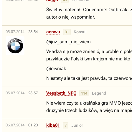
Świetny materiał. Codename: Outbreak. Zak
autor o niej wspomniał.
aenwu
05.07.2014
23:54
Konsul
91
@juz_sam_nie_wiem
Władza się może zmienić, a problem pole
przykładzie Polski tym krajem nie ma kto 
@oryniak
Niestety ale taka jest prawda, ta czerwon
Veesbeth_NPC
05.07.2014
23:57
Legend
114
Nie wiem czy ta ukraińska gra MMO jeszcz
drużynie trzech ludzików, a więc na map
kiba01
06.07.2014
01:20
Junior
7