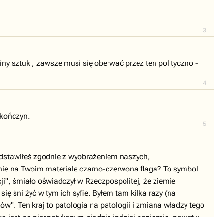
3
y sztuki, zawsze musi się oberwać przez ten polityczno -
4
 kończyn.
5
zedstawiłeś zgodnie z wyobrażeniem naszych,
otnie na Twoim materiale czarno-czerwona flaga? To symbol
cji", śmiało oświadczył w Rzeczpospolitej, że ziemie
ę śni żyć w tym ich syfie. Byłem tam kilka razy (na
lów". Ten kraj to patologia na patologii i zmiana władzy tego