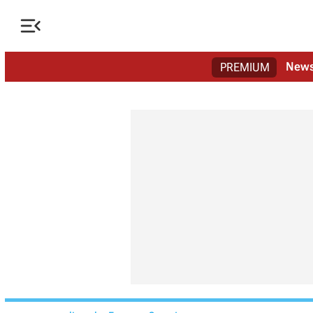

New
PREMIUM