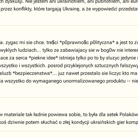
 dyskusji. Nie jestem ani ukrainofilem, ani putinofilem, ani eu
 przez konflikty, które targają Ukrainę, a że wypowiedzi przedstaw
zygac mi sie chce. tre$ci *p0prawno$c p0lityczna* a jest to zw
 zwyklych ludziach... tylko ze zabawiajacy sie w bog0w nie inte
iace za serca *piekne idee* istnieja tylko po to by sluzyc jedy
zystko i wszystkich. posrod przyklejonych sztucznych falszyw
luzb *bezpieczenstwa*... juz nawet przestalo sie liczyc kto ma 
ia wszystko do wymaganego unormalizowanego produktu -- niewo
w materiale tak ładnie powiewa sobie, to była dla setek Polaków c
koś dziwnie potem słuchać o złej kondycji ukraińskich gier kom