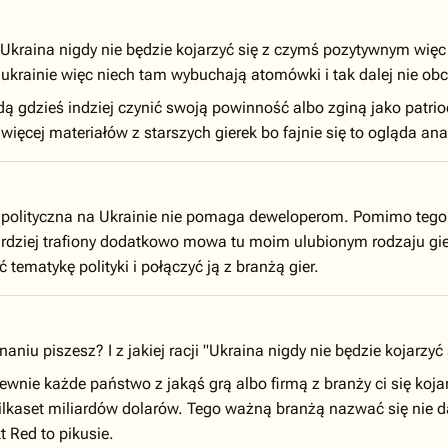
kraina nigdy nie będzie kojarzyć się z czymś pozytywnym więc
 ukrainie więc niech tam wybuchają atomówki i tak dalej nie obch
ą gdzieś indziej czynić swoją powinność albo zginą jako patrioc
więcej materiałów z starszych gierek bo fajnie się to ogląda ana
polityczna na Ukrainie nie pomaga deweloperom. Pomimo tego m
ardziej trafiony dodatkowo mowa tu moim ulubionym rodzaju gier
 tematykę polityki i połączyć ją z branżą gier.
aniu piszesz? I z jakiej racji "Ukraina nigdy nie będzie kojarz
ewnie każde państwo z jakąś grą albo firmą z branży ci się koja
ilkaset miliardów dolarów. Tego ważną branżą nazwać się nie da
t Red to pikusie.