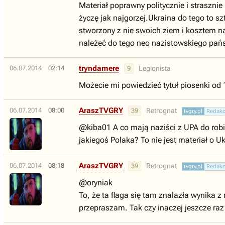
Materiał poprawny politycznie i straszn
życzę jak najgorzej.Ukraina do tego to sz
stworzony z nie swoich ziem i kosztem na
należeć do tego neo nazistowskiego państ
tryndamere
06.07.2014
02:14
Legionista
9
Możecie mi powiedzieć tytuł piosenki od
AraszTVGRY
06.07.2014
08:00
Retrognat
39
tvgry.pl
Redakc
@kiba01 A co mają naziści z UPA do robi
jakiegoś Polaka? To nie jest materiał o Uk
AraszTVGRY
06.07.2014
08:18
Retrognat
39
tvgry.pl
Redakc
@oryniak
To, że ta flaga się tam znalazła wynika z
przepraszam. Tak czy inaczej jeszcze raz 