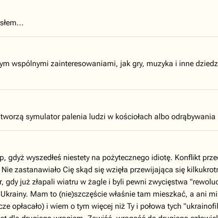
słem...
 wspólnymi zainteresowaniami, jak gry, muzyka i inne dziedzin
 stworzą symulator palenia ludzi w kościołach albo odrąbywania
p, gdyż wyszedłeś niestety na pożytecznego idiotę. Konflikt pr
 Nie zastanawiało Cię skąd się wzięła przewijająca się kilkukr
, gdy już złapali wiatru w żagle i byli pewni zwycięstwa "rewolu
krainy. Mam to (nie)szczęście właśnie tam mieszkać, a ani mi si
cze opłacało) i wiem o tym więcej niż Ty i połowa tych "ukrainofi