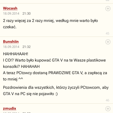
44
Wocash
18.09.2014
21:30
2 razy więcej za 2 razy mniej, według mnie warto było
czekać.
45
Bunshiin
18.09.2014
21:32
HAHHAHAAH!
I CO!? Warto było kupować GTA V na te Wasze plastikowe
konsolki? HAHAHAH
A teraz PCtowcy dostaną PRAWDZIWE GTA V, a zapłacą za
to mniej ^^
Pozdrowienia dla wszystkich, którzy życzyli PCtowcom, aby
GTA V na PC się nie pojawiło :)
46
zmudix