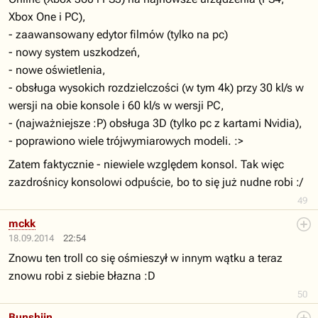
Xbox One i PC),
- zaawansowany edytor filmów (tylko na pc)
- nowy system uszkodzeń,
- nowe oświetlenia,
- obsługa wysokich rozdzielczości (w tym 4k) przy 30 kl/s w
wersji na obie konsole i 60 kl/s w wersji PC,
- (najważniejsze :P) obsługa 3D (tylko pc z kartami Nvidia),
- poprawiono wiele trójwymiarowych modeli. :>
Zatem faktycznie - niewiele względem konsol. Tak więc
zazdrośnicy konsolowi odpuście, bo to się już nudne robi :/
49
mckk
18.09.2014
22:54
Znowu ten troll co się ośmieszył w innym wątku a teraz
znowu robi z siebie błazna :D
50
Bunshiin