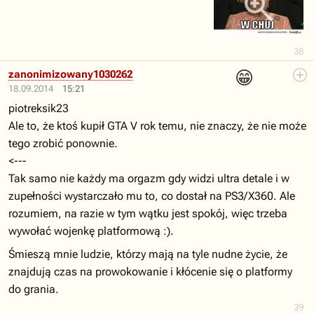
38
😁
zanonimizowany1030262
18.09.2014
15:21
piotreksik23
Ale to, że ktoś kupił GTA V rok temu, nie znaczy, że nie może
tego zrobić ponownie.
<---
Tak samo nie każdy ma orgazm gdy widzi ultra detale i w
zupełności wystarczało mu to, co dostał na PS3/X360. Ale
rozumiem, na razie w tym wątku jest spokój, więc trzeba
wywołać wojenkę platformową :).
Śmieszą mnie ludzie, którzy mają na tyle nudne życie, że
znajdują czas na prowokowanie i kłócenie się o platformy
do grania.
39