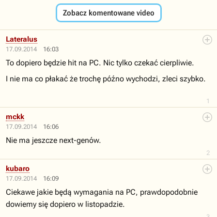
Zobacz komentowane video
Lateralus
17.09.2014
16:03
To dopiero będzie hit na PC. Nic tylko czekać cierpliwie.
I nie ma co płakać że trochę późno wychodzi, zleci szybko.
1
mckk
17.09.2014
16:06
Nie ma jeszcze next-genów.
2
kubaro
17.09.2014
16:09
Ciekawe jakie będą wymagania na PC, prawdopodobnie
dowiemy się dopiero w listopadzie.
3