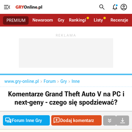




Newsroom
Gry
Rankingi
Listy
Recenzje
PREMIUM
www.gry-online.pl
Forum
Gry
Inne



Komentarze Grand Theft Auto V na PC i
next-geny - czego się spodziewać?




Forum Inne Gry
Dodaj komentarz