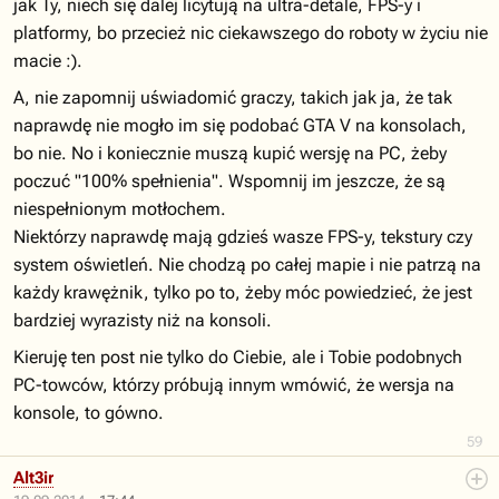
jak Ty, niech się dalej licytują na ultra-detale, FPS-y i
platformy, bo przecież nic ciekawszego do roboty w życiu nie
macie :).
A, nie zapomnij uświadomić graczy, takich jak ja, że tak
naprawdę nie mogło im się podobać GTA V na konsolach,
bo nie. No i koniecznie muszą kupić wersję na PC, żeby
poczuć "100% spełnienia". Wspomnij im jeszcze, że są
niespełnionym motłochem.
Niektórzy naprawdę mają gdzieś wasze FPS-y, tekstury czy
system oświetleń. Nie chodzą po całej mapie i nie patrzą na
każdy krawężnik, tylko po to, żeby móc powiedzieć, że jest
bardziej wyrazisty niż na konsoli.
Kieruję ten post nie tylko do Ciebie, ale i Tobie podobnych
PC-towców, którzy próbują innym wmówić, że wersja na
konsole, to gówno.
59
Alt3ir