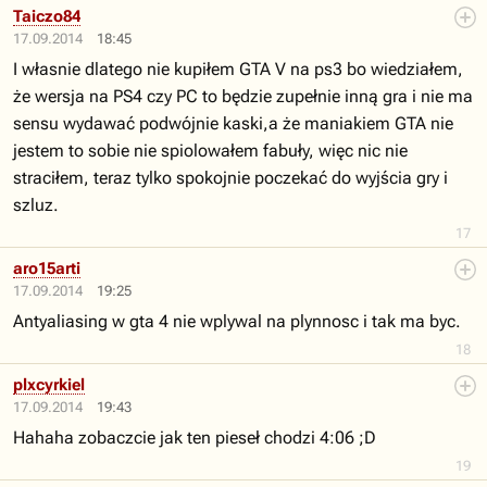
Taiczo84
17.09.2014
18:45
I własnie dlatego nie kupiłem GTA V na ps3 bo wiedziałem,
że wersja na PS4 czy PC to będzie zupełnie inną gra i nie ma
sensu wydawać podwójnie kaski,a że maniakiem GTA nie
jestem to sobie nie spiolowałem fabuły, więc nic nie
straciłem, teraz tylko spokojnie poczekać do wyjścia gry i
szluz.
17
aro15arti
17.09.2014
19:25
Antyaliasing w gta 4 nie wplywal na plynnosc i tak ma byc.
18
plxcyrkiel
17.09.2014
19:43
Hahaha zobaczcie jak ten pieseł chodzi 4:06 ;D
19