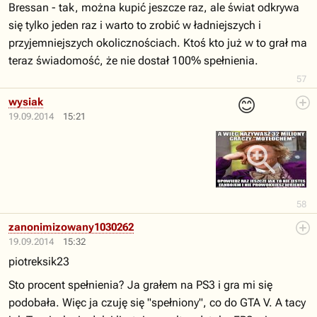
Bressan - tak, można kupić jeszcze raz, ale świat odkrywa
się tylko jeden raz i warto to zrobić w ładniejszych i
przyjemniejszych okolicznościach. Ktoś kto już w to grał ma
teraz świadomość, że nie dostał 100% spełnienia.
57
😊
wysiak
19.09.2014
15:21
58
zanonimizowany1030262
19.09.2014
15:32
piotreksik23
Sto procent spełnienia? Ja grałem na PS3 i gra mi się
podobała. Więc ja czuję się "spełniony", co do GTA V. A tacy