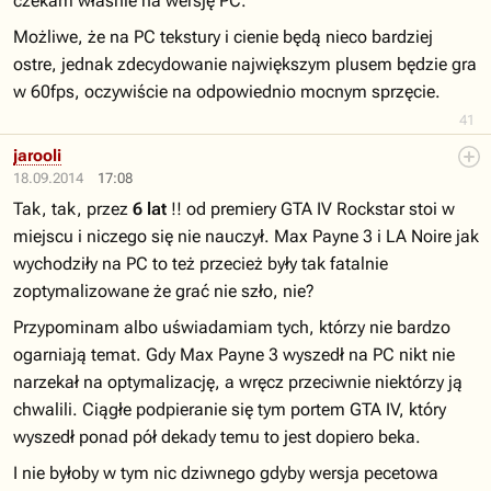
czekam właśnie na wersję PC.
Możliwe, że na PC tekstury i cienie będą nieco bardziej
ostre, jednak zdecydowanie największym plusem będzie gra
w 60fps, oczywiście na odpowiednio mocnym sprzęcie.
41
jarooli
18.09.2014
17:08
Tak, tak, przez
6 lat
!! od premiery GTA IV Rockstar stoi w
miejscu i niczego się nie nauczył. Max Payne 3 i LA Noire jak
wychodziły na PC to też przecież były tak fatalnie
zoptymalizowane że grać nie szło, nie?
Przypominam albo uświadamiam tych, którzy nie bardzo
ogarniają temat. Gdy Max Payne 3 wyszedł na PC nikt nie
narzekał na optymalizację, a wręcz przeciwnie niektórzy ją
chwalili. Ciągłe podpieranie się tym portem GTA IV, który
wyszedł ponad pół dekady temu to jest dopiero beka.
I nie byłoby w tym nic dziwnego gdyby wersja pecetowa