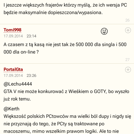
I jeszcze większych frajerów którzy myślą, że ich wersja PC
będzie maksymalnie dopieszczona/wypasiona.
26
😜
Tomi998
17.09.2014
23:14
A czasem z tą kasą nie jest tak że 500 000 dla singla i 500
000 dla on-line ?
27
PortalGta
17.09.2014
23:26
@Lechu4444
GTA V nie może konkurować z Wieśkiem o GOTY, bo wyszło
już rok temu.
@Kerth
Większość polskich PCtowców ma wielki ból dupy i nigdy się
nie przyznają do tego, że PCty są traktowane po
macoszemu, mimo wszelkim prawom logiki. Ale to nie