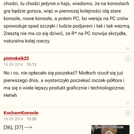
chodzi, tu chodzi jedynie o hajs, wiadomo, że na konsolach
gra będzie gorsza, więc w pierwszej kolejności idą stare
konsole, nowe konsole, a potem PC, bo wersja na PC znów
spowoduje opad szczęki i ludzie podjarani i tak i tak wezmą.
Zresztą nie ma co się dziwić, że R* na PC rozwija skrzydła,
naturalna kolej rzeczy.
36
piotreksik23
18.09.2014
15:13
No i co, nie opłacało się poczekać? Motłoch rzucił się już
pierwszego dnia, a wystarczyło poczekać roczek-półtora i
ma się o wiele lepszy produkt graficznie i technologicznie.
Heheh
37
KochamKonsole
18.09.2014
15:20
[36], [37] --->