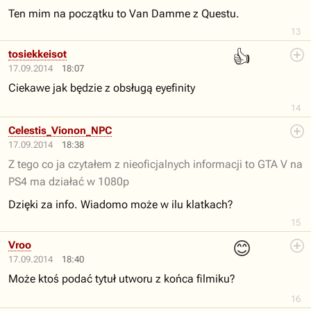
Ten mim na początku to Van Damme z Questu.
13
👍
tosiekkeisot
17.09.2014
18:07
Ciekawe jak będzie z obsługą eyefinity
14
Celestis_Vionon_NPC
17.09.2014
18:38
Z tego co ja czytałem z nieoficjalnych informacji to GTA V na
PS4 ma działać w 1080p
Dzięki za info. Wiadomo może w ilu klatkach?
15
😊
Vroo
17.09.2014
18:40
Może ktoś podać tytuł utworu z końca filmiku?
16