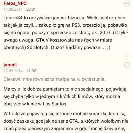
Faros_NPC
17.09.2014
20:31
Taiczo84 to oczywiście janusz biznesu. Wiele osób zrobiło
tak jak ja czyli... zakupiło grę na PS3, przeszło ją, pobawiło
się do oporu, po czym sprzedało ze stratą ok. 20 zł :) Czyli -
uwaga uwaga, GTA V kosztowała nas (tych w miarę
obrotnych) 20 złotych. Dużo? Bądźmy poważni... ;)
23
jarooli
17.09.2014
21:02
Ciekawi mnie również ta małpa na w zwiastunie.
Małpy o ile dobrze pamiętam to nic specjalnego, pojawiają
się chyba tylko w jednym z krótkich filmów, który można
obejrzeć w kinie w Los Santos.
W trailerze pojawiają się też inne drobne smaczki, które są
dosyć zaskakujące jak na serię GTA, a których wolałbym nie
znać przed pierwszym zagraniem w grę. Trochę dziwię się,