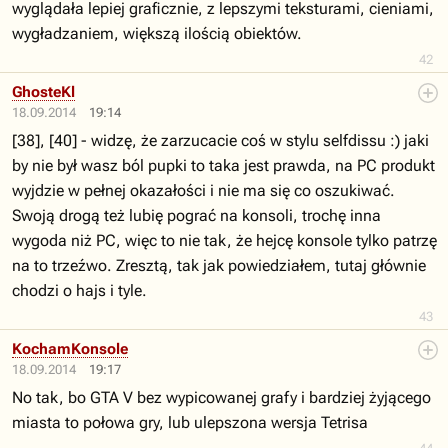
wyglądała lepiej graficznie, z lepszymi teksturami, cieniami,
wygładzaniem, większą ilością obiektów.
42
GhosteKl
18.09.2014
19:14
[38], [40] - widzę, że zarzucacie coś w stylu selfdissu :) jaki
by nie był wasz ból pupki to taka jest prawda, na PC produkt
wyjdzie w pełnej okazałości i nie ma się co oszukiwać.
Swoją drogą też lubię pograć na konsoli, trochę inna
wygoda niż PC, więc to nie tak, że hejcę konsole tylko patrzę
na to trzeźwo. Zresztą, tak jak powiedziałem, tutaj głównie
chodzi o hajs i tyle.
43
KochamKonsole
18.09.2014
19:17
No tak, bo GTA V bez wypicowanej grafy i bardziej żyjącego
miasta to połowa gry, lub ulepszona wersja Tetrisa