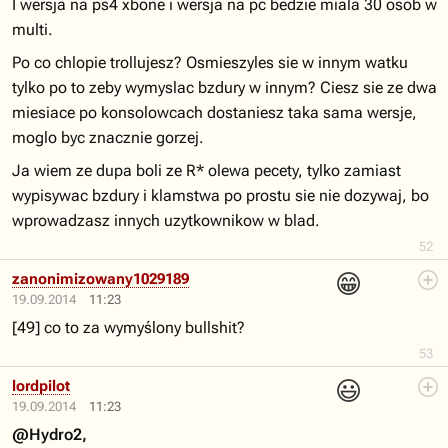
I wersja na ps4 xbone i wersja na pc bedzie miala 30 osob w
multi.
Po co chlopie trollujesz? Osmieszyles sie w innym watku
tylko po to zeby wymyslac bzdury w innym? Ciesz sie ze dwa
miesiace po konsolowcach dostaniesz taka sama wersje,
moglo byc znacznie gorzej.
Ja wiem ze dupa boli ze R* olewa pecety, tylko zamiast
wypisywac bzdury i klamstwa po prostu sie nie dozywaj, bo
wprowadzasz innych uzytkownikow w blad.
52
😁
zanonimizowany1029189
19.09.2014
11:23
[49] co to za wymyślony bullshit?
53
😃
lordpilot
19.09.2014
11:23
@Hydro2,