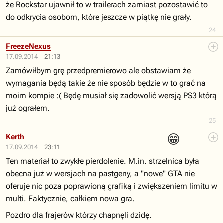
że Rockstar ujawnił to w trailerach zamiast pozostawić to
do odkrycia osobom, które jeszcze w piątkę nie grały.
24
FreezeNexus
17.09.2014
21:13
Zamówiłbym grę przedpremierowo ale obstawiam że
wymagania będą takie że nie sposób będzie w to grać na
moim kompie :( Będę musiał się zadowolić wersją PS3 którą
już ograłem.
25
😁
Kerth
17.09.2014
23:11
Ten materiał to zwykłe pierdolenie. M.in. strzelnica była
obecna już w wersjach na pastgeny, a "nowe" GTA nie
oferuje nic poza poprawioną grafiką i zwiększeniem limitu w
multi. Faktycznie, całkiem nowa gra.
Pozdro dla frajerów którzy chapnęli dzidę.