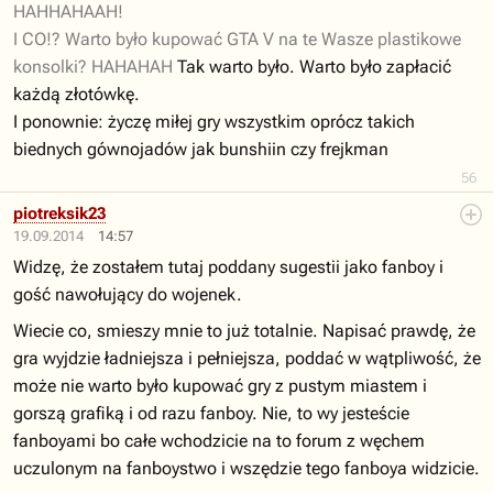
HAHHAHAAH!
I CO!? Warto było kupować GTA V na te Wasze plastikowe
konsolki? HAHAHAH
Tak warto było. Warto było zapłacić
każdą złotówkę.
I ponownie: życzę miłej gry wszystkim oprócz takich
biednych gównojadów jak bunshiin czy frejkman
56
piotreksik23
19.09.2014
14:57
Widzę, że zostałem tutaj poddany sugestii jako fanboy i
gość nawołujący do wojenek.
Wiecie co, smieszy mnie to już totalnie. Napisać prawdę, że
gra wyjdzie ładniejsza i pełniejsza, poddać w wątpliwość, że
może nie warto było kupować gry z pustym miastem i
gorszą grafiką i od razu fanboy. Nie, to wy jesteście
fanboyami bo całe wchodzicie na to forum z węchem
uczulonym na fanboystwo i wszędzie tego fanboya widzicie.