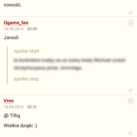
nowość.
28
Ogame_fan
18.09.2014
00:09
Jarooli
spoiler start
te konkretne malpy sa ze sceny kiedy Michael zostal
otruty/nacpany przez Jimmiego.
spoiler stop
29
Vroo
18.09.2014
00:31
@ Tillig
Wielkie dzięki :)
30