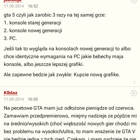
17.09.2014
16:52
gta 5 czyli jak zarobic 3 razy na tej samej grze:
1. konsole starej generacji
2. konsole nowej generacji
3. PC.
Jeśli tak to wygląda na konsolach nowej generacji to albo
chce identyczne wymagania na PC jakie bebechy maja
konsole, albo jeszcze lepszej grafiki.
Ale zapewne bedzie jak zwykle: Kupcie nową grafike.
7
Klblaz
17.09.2014
16:55
Na pecetowe GTA mam już odłożone pieniądze od czerwca.
Zamawiam przedpremierowo, miejmy nadzieje ze pójdzie mi
na średnio/wysokich (choć większość nowych gier chodzi mi
bez problemu na wysokich/ultra, to mam wrażenie że GTA V
nie będzie jedną z tych gier). Czekam, i mam nadzieje że nie