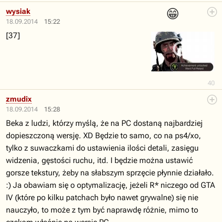
😁
wysiak
18.09.2014
15:22
[37]
40
zmudix
18.09.2014
15:28
Beka z ludzi, którzy myślą, że na PC dostaną najbardziej
dopieszczoną wersję. XD Będzie to samo, co na ps4/xo,
tylko z suwaczkami do ustawienia ilości detali, zasięgu
widzenia, gęstości ruchu, itd. I będzie można ustawić
gorsze tekstury, żeby na słabszym sprzęcie płynnie działało.
:) Ja obawiam się o optymalizację, jeżeli R* niczego od GTA
IV (które po kilku patchach było nawet grywalne) się nie
nauczyło, to może z tym być naprawdę różnie, mimo to