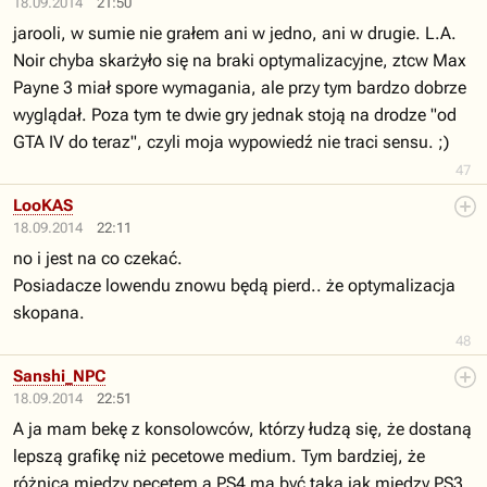
18.09.2014
21:50
jarooli, w sumie nie grałem ani w jedno, ani w drugie. L.A.
Noir chyba skarżyło się na braki optymalizacyjne, ztcw Max
Payne 3 miał spore wymagania, ale przy tym bardzo dobrze
wyglądał. Poza tym te dwie gry jednak stoją na drodze "od
GTA IV do teraz", czyli moja wypowiedź nie traci sensu. ;)
47
LooKAS
18.09.2014
22:11
no i jest na co czekać.
Posiadacze lowendu znowu będą pierd.. że optymalizacja
skopana.
48
Sanshi_NPC
18.09.2014
22:51
A ja mam bekę z konsolowców, którzy łudzą się, że dostaną
lepszą grafikę niż pecetowe medium. Tym bardziej, że
różnica między pecetem a PS4 ma być taka jak między PS3