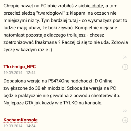
Chłopie nawet na PClabie zrobiłeś z siebie
idiotę
, a tam
przecież siedzą "twardogłowi" z klapami na oczach nie
mniejszymi niż ty. Tym bardziej tutaj - co wysmażysz post to
ludzie mają ubaw, że boki zrywać. Kompletnie niejasne
natomiast pozostaje dlaczego trollujesz - chcesz
zdetronizować freakmana ? Raczej ci się to nie uda. Zdrowia
życzę w każdym razie :)
54
T'kxi-migo_NPC
19.09.2014
12:44
Dopasiona wersja na PS4?XOne nadchodzi :D Online
zwiększone do 30 eh miodzio! Szkoda że wersja na PC
będzie praktycznie nie grywalna z powodu cheaterów itp.
Najlepsze GTA jak każdy wie TYLKO na konsole.
55
KochamKonsole
19.09.2014
14:34