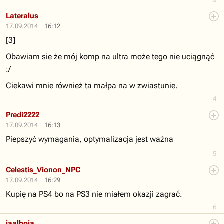
Lateralus
17.09.2014
16:12
[3]
Obawiam sie że mój komp na ultra może tego nie uciągnąć
:/
Ciekawi mnie również ta małpa na w zwiastunie.
4
Predi2222
17.09.2014
16:13
Piepszyć wymagania, optymalizacja jest ważna
5
Celestis_Vionon_NPC
17.09.2014
16:29
Kupię na PS4 bo na PS3 nie miałem okazji zagrać.
6
jaalboja