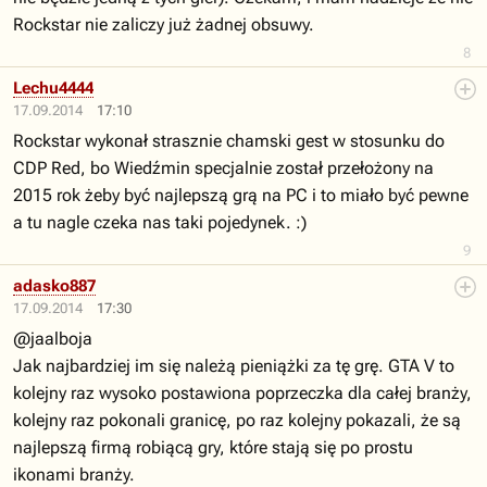
Rockstar nie zaliczy już żadnej obsuwy.
8
Lechu4444
17.09.2014
17:10
Rockstar wykonał strasznie chamski gest w stosunku do
CDP Red, bo Wiedźmin specjalnie został przełożony na
2015 rok żeby być najlepszą grą na PC i to miało być pewne
a tu nagle czeka nas taki pojedynek. :)
9
adasko887
17.09.2014
17:30
@jaalboja
Jak najbardziej im się należą pieniążki za tę grę. GTA V to
kolejny raz wysoko postawiona poprzeczka dla całej branży,
kolejny raz pokonali granicę, po raz kolejny pokazali, że są
najlepszą firmą robiącą gry, które stają się po prostu
ikonami branży.