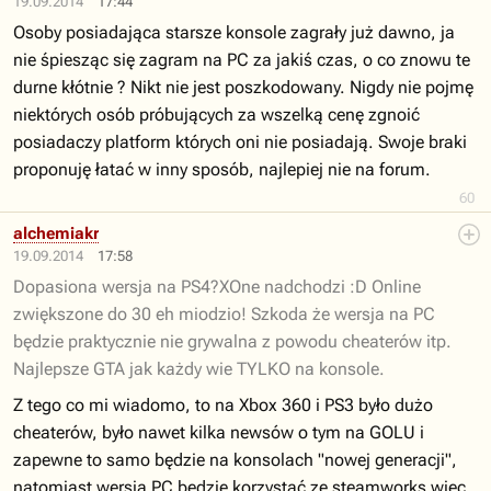
19.09.2014
17:44
Osoby posiadająca starsze konsole zagrały już dawno, ja
nie śpiesząc się zagram na PC za jakiś czas, o co znowu te
durne kłótnie ? Nikt nie jest poszkodowany. Nigdy nie pojmę
niektórych osób próbujących za wszelką cenę zgnoić
posiadaczy platform których oni nie posiadają. Swoje braki
proponuję łatać w inny sposób, najlepiej nie na forum.
60
alchemiakr
19.09.2014
17:58
Dopasiona wersja na PS4?XOne nadchodzi :D Online
zwiększone do 30 eh miodzio! Szkoda że wersja na PC
będzie praktycznie nie grywalna z powodu cheaterów itp.
Najlepsze GTA jak każdy wie TYLKO na konsole.
Z tego co mi wiadomo, to na Xbox 360 i PS3 było dużo
cheaterów, było nawet kilka newsów o tym na GOLU i
zapewne to samo będzie na konsolach "nowej generacji",
natomiast wersja PC będzie korzystać ze steamworks więc