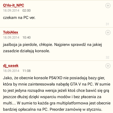
Q'rlo-it_NPC
18.09.2014
02:00
czekam na PC ver.
31
TobiAlex
18.09.2014
10:40
jaalboja ja pierdole, chłopie. Najpierw sprawdź na jakiej
zasadzie działają konsole.
32
dj_sasek
18.09.2014
11:08
Jako, że obecnie konsole PS4/XO nie posiadają bazy gier,
która by mnie zainteresowała nabędę GTA V na PC. W sumie
to jest jedyna rozsądna wersja jeżeli ktoś chce bawić się grą
jeszcze dłużej dzięki wsparciu modów i bez płacenia za
multi... W sumie to każda gra multiplatformowa jest obecnie
bardziej opłacalna na PC. Preorder zamówię w styczniu.