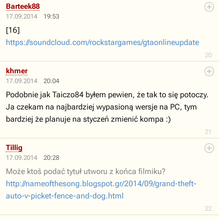
Barteek88
17.09.2014
19:53
[16]
https://soundcloud.com/rockstargames/gtaonlineupdate
20
khmer
17.09.2014
20:04
Podobnie jak Taiczo84 byłem pewien, że tak to się potoczy.
Ja czekam na najbardziej wypasioną wersje na PC, tym
bardziej że planuje na styczeń zmienić kompa :)
21
Tillig
17.09.2014
20:28
Może ktoś podać tytuł utworu z końca filmiku?
http://nameofthesong.blogspot.gr/2014/09/grand-theft-
auto-v-picket-fence-and-dog.html
22