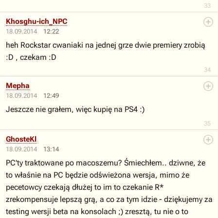
33
Khosghu-ich_NPC
18.09.2014
12:22
heh Rockstar cwaniaki na jednej grze dwie premiery zrobią
:D , czekam :D
34
Mepha
18.09.2014
12:49
Jeszcze nie grałem, więc kupię na PS4 :)
35
GhosteKl
18.09.2014
13:14
PC'ty traktowane po macoszemu? Śmiechłem.. dziwne, że
to właśnie na PC będzie odświeżona wersja, mimo że
pecetowcy czekają dłużej to im to czekanie R*
zrekompensuje lepszą grą, a co za tym idzie - dziękujemy za
testing wersji beta na konsolach ;) zresztą, tu nie o to