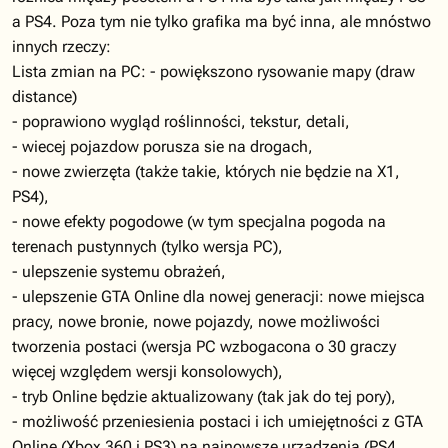
a PS4. Poza tym nie tylko grafika ma być inna, ale mnóstwo
innych rzeczy:
Lista zmian na PC: - powiększono rysowanie mapy (draw
distance)
- poprawiono wygląd roślinności, tekstur, detali,
- wiecej pojazdow porusza sie na drogach,
- nowe zwierzęta (także takie, których nie będzie na X1,
PS4),
- nowe efekty pogodowe (w tym specjalna pogoda na
terenach pustynnych (tylko wersja PC),
- ulepszenie systemu obrażeń,
- ulepszenie GTA Online dla nowej generacji: nowe miejsca
pracy, nowe bronie, nowe pojazdy, nowe możliwości
tworzenia postaci (wersja PC wzbogacona o 30 graczy
więcej względem wersji konsolowych),
- tryb Online będzie aktualizowany (tak jak do tej pory),
- możliwość przeniesienia postaci i ich umiejętności z GTA
Online (Xbox 360 i PS3) na najnowsze urządzenia (PS4,