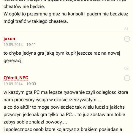
cheatów nie będzie.
W ogóle to przesrane grasz na konsoli i padem nie będziesz
mógł trafić w takiego cheatera.
61
jaxon
19.09.2014
19:11
to chyba jedyna gra jaką bym kupił jeszcze raz na nowej
generacji
62
Q'rlo-it_NPC
19.09.2014
19:33
w kazdym gta PC ma lepsze rysowanie czyli odleglosc ktora
nam procesory rysuja w czasie rzeczywistym....
a co do alt3ir to moge powiedziec tak wielu ludzi z jakichs
przyczyn jedenak gra tylko na PC... to juz zostawiam tobie
zebys sobie znalazl powody....
i spolecznosc osob ktore kojarzysz z brakiem posiadania