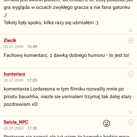
gra wygląda w oczach zwykłego gracza a nie fana gatunku
;/
Teksty były spoko, kilka razy się uśmiałem :)
30
Ziecik
30.01.2009
15:49
Fachowy komentarz, z dawką dobrego humoru - to jest to!
31
hunteriarz
30.01.2009
17:03
komentarze Lordareona w tym filmiku rozwalily mnie po
prostu bauahha, niezle sie usmialem trzymaj tak dalej stary
pozdrawiam xD
32
😜
Saicia_NPC
30.01.2009
17:35
Postaram się zagrać,ale już wiem że kamerka będzie mnie