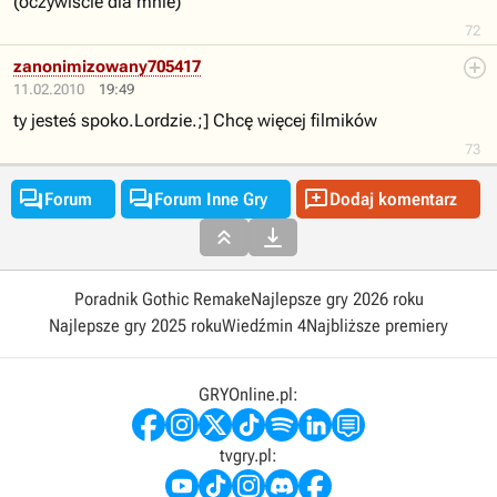
(oczywiście dla mnie)
72
zanonimizowany705417
11.02.2010
19:49
ty jesteś spoko.Lordzie.;] Chcę więcej filmików
73



Forum
Forum Inne Gry
Dodaj komentarz


Poradnik Gothic Remake
Najlepsze gry 2026 roku
Najlepsze gry 2025 roku
Wiedźmin 4
Najbliższe premiery
GRYOnline.pl:
tvgry.pl: