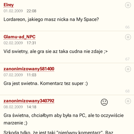
Elrey
01.02.2009
22:08
Lordareon, jakiego masz nicka na My Space?
66
Glamu-ad_NPC
02.02.2009
17:31
Vid swietny, ale gra sie az taka cudna nie zdaje ;>
67
zanonimizowany581400
07.02.2009
11:03
Gra jest swietna. Komentarz tez super :)
68
😐
zanonimizowany340792
08.02.2009
14:18
Gra świetna, chciałbym aby była na PC, ale to oczywiście
marzenie ;)
Szkoda tylko, że jest taki "nierówny komentarz". Raz