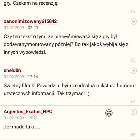
gry. Czekam na recenzję.
62
zanonimizowany615842
01.02.2009
02:20
Czy ten tekst o tym, że nie wyśmiewasz się z gry był
dodawany/montowany później? Bo tak jakoś wybija się z
innych wypowiedzi.
63
sheld0n
01.02.2009
17:14
Swietny filmik! Powiedzial bym ze idealna mikstura humoru i
uzytecznych informacji. Tak trzymac! :)
64
😁
Argentus_Exatus_NPC
01.02.2009
19:21
Joł mada faka...
65