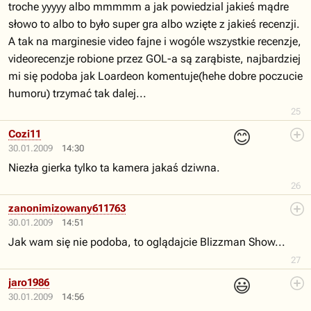
troche yyyyy albo mmmmm a jak powiedzial jakieś mądre
słowo to albo to było super gra albo wzięte z jakieś recenzji.
A tak na marginesie video fajne i wogóle wszystkie recenzje,
videorecenzje robione przez GOL-a są zarąbiste, najbardziej
mi się podoba jak Loardeon komentuje(hehe dobre poczucie
humoru) trzymać tak dalej...
25
😊
Cozi11
30.01.2009
14:30
Niezła gierka tylko ta kamera jakaś dziwna.
26
zanonimizowany611763
30.01.2009
14:51
Jak wam się nie podoba, to oglądajcie Blizzman Show...
27
😃
jaro1986
30.01.2009
14:56