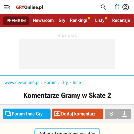




Newsroom
Gry
Rankingi
Listy
Recenzje
PREMIUM
www.gry-online.pl
Forum
Gry
Inne



Komentarze Gramy w Skate 2




Forum Inne Gry
Dodaj komentarz
Zobacz komentowane video