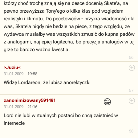
którzy choć trochę znają się na desce docenią Skate'a, na
pewno przewyższa Tony'ego o kilka klas pod względem
realistyki i klimatu. Do pecetowców - przykra wiadomość dla
was, Skate'a nigdy nie będzie na piece, z tego względu, że
wydawca musiałby was wszystkich zmusić do kupna padów
z analogami, najlepiej logitecha, bo precyzja analogów w tej
grze to bardzo ważna kwestia.
56
>Juziu<
31.01.2009
19:58
Widzę Lordareon, że lubisz anorektyczki
57
😁
zanonimizowany591491
31.01.2009
21:16
Lord nie lubi wirtualnych postaci bo chcą zaistnieć w
internecie
58