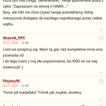
Poza tym nas mogą "denerwować" twoje spamerskie posty z
cyklu "Zapraszam na stronę o HAWX..."
Sory, ale nikt nie chce czytać twojej autoreklamy, którą
notorycznie dodajesz do każdego napotkanego przez ciebie
wątku.
18
Straznik_NPC
30.01.2009
12:46
Lord nie przejmuj się. Mam tą grę i też kompletnie mnie ona
przerasta xD
I do tego mam z nią złe wspomnienia, bo ROD mi na niej
wyskoczył :)
19
Playboy95
30.01.2009
12:49
"hmm joł madafaka" Filmik jak zwykle, świetny.
20