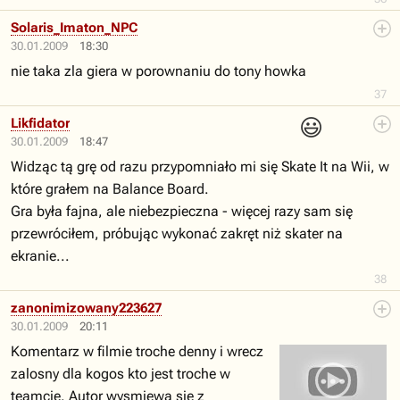
Solaris_Imaton_NPC
30.01.2009
18:30
nie taka zla giera w porownaniu do tony howka
37
😃
Likfidator
30.01.2009
18:47
Widząc tą grę od razu przypomniało mi się Skate It na Wii, w
które grałem na Balance Board.
Gra była fajna, ale niebezpieczna - więcej razy sam się
przewróciłem, próbując wykonać zakręt niż skater na
ekranie...
38
zanonimizowany223627
30.01.2009
20:11
Komentarz w filmie troche denny i wrecz
zalosny dla kogos kto jest troche w
teamcie. Autor wysmiewa sie z