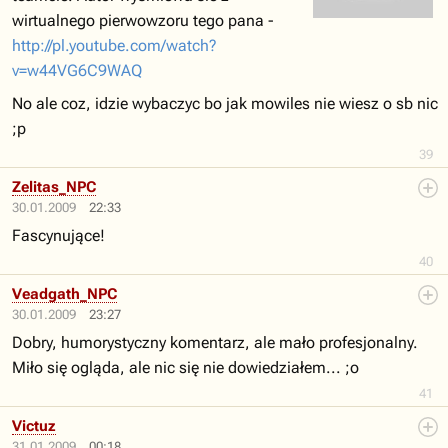
wirtualnego pierwowzoru tego pana -
http://pl.youtube.com/watch?
v=w44VG6C9WAQ
No ale coz, idzie wybaczyc bo jak mowiles nie wiesz o sb nic
;p
39
Zelitas_NPC
30.01.2009
22:33
Fascynujące!
40
Veadgath_NPC
30.01.2009
23:27
Dobry, humorystyczny komentarz, ale mało profesjonalny.
Miło się ogląda, ale nic się nie dowiedziałem... ;o
41
Victuz
31.01.2009
00:18