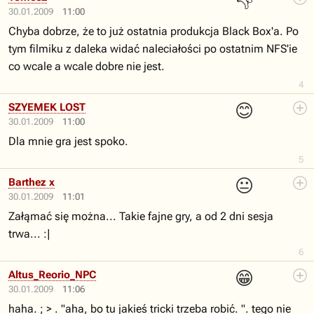
👎
30.01.2009
11:00
Chyba dobrze, że to już ostatnia produkcja Black Box'a. Po
tym filmiku z daleka widać naleciałości po ostatnim NFS'ie
co wcale a wcale dobre nie jest.
4
😊
SZYEMEK LOST
30.01.2009
11:00
Dla mnie gra jest spoko.
5
😐
Barthez x
30.01.2009
11:01
Załąmać się można... Takie fajne gry, a od 2 dni sesja
trwa... :|
6
😁
Altus_Reorio_NPC
30.01.2009
11:06
haha. ; > . "aha, bo tu jakieś tricki trzeba robić. ". tego nie