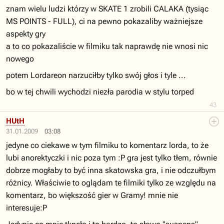
znam wielu ludzi którzy w SKATE 1 zrobili CALAKA (tysiąc
MS POINTS - FULL), ci na pewno pokazaliby ważniejsze
aspekty gry
a to co pokazaliście w filmiku tak naprawdę nie wnosi nic
nowego
potem Lordareon narzuciłby tylko swój głos i tyle ...
bo w tej chwili wychodzi niezła parodia w stylu torped
43
HUtH
31.01.2009
03:08
jedyne co ciekawe w tym filmiku to komentarz lorda, to że
lubi anorektyczki i nic poza tym :P gra jest tylko tłem, równie
dobrze mogłaby to być inna skatowska gra, i nie odczułbym
różnicy. Właściwie to oglądam te filmiki tylko ze względu na
komentarz, bo większość gier w Gramy! mnie nie
interesuje:P