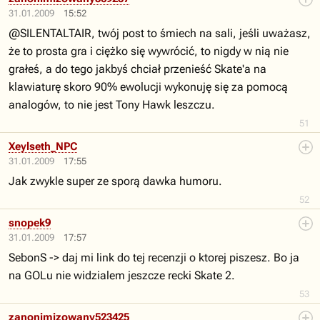
31.01.2009
15:52
@SILENTALTAIR, twój post to śmiech na sali, jeśli uważasz,
że to prosta gra i ciężko się wywrócić, to nigdy w nią nie
grałeś, a do tego jakbyś chciał przenieść Skate'a na
klawiaturę skoro 90% ewolucji wykonuję się za pomocą
analogów, to nie jest Tony Hawk leszczu.
51
Xeylseth_NPC
31.01.2009
17:55
Jak zwykle super ze sporą dawka humoru.
52
snopek9
31.01.2009
17:57
SebonS -> daj mi link do tej recenzji o ktorej piszesz. Bo ja
na GOLu nie widzialem jeszcze recki Skate 2.
53
zanonimizowany523425