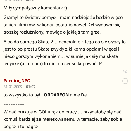
Miły sympatyczny komentarz :)
Gramy! to świetny pomysł i mam nadzieję że będzie więcej
takich filmików, w końcu ostatnio nawet Del wydawał się
troszkę rozluźniony, mówiąc o jakiejś tam grze.
A co do samego Skate 2... generalnie z tego co sie słyszy to
jest to po prostu Skate zwykły z kilkoma opcjami więcej i
nieco gorszym wykonaniem... w sumie jak się ma skate
jedynkę (a ja mam) to nie ma sensu kupować :P
42
Paentor_NPC
31.01.2009
01:07
to wszystko to był
LORDAREON
a nie Del
------------
Widać brakuje w GOLu rąk do pracy ... przydałoby się dać
komuś bardziej zainteresowanemu w temacie, żeby sobie
pograł i to nagrał