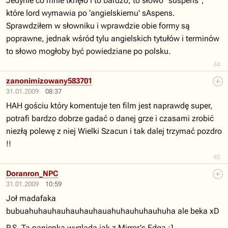
Jedynie co mnie tknęło i to bardzo, to słowo "suspens",
które lord wymawia po 'angielskiemu' sAspens.
Sprawdziłem w słowniku i wprawdzie obie formy są
poprawne, jednak wśród tylu angielskich tytułów i terminów
to słowo mogłoby być powiedziane po polsku.
44
zanonimizowany583701
31.01.2009
08:37
HAH gościu który komentuje ten film jest naprawdę super,
potrafi bardzo dobrze gadać o danej grze i czasami zrobić
niezłą polewę z niej Wielki Szacun i tak dalej trzymać pozdro
!!
45
Doranron_NPC
31.01.2009
10:59
Joł madafaka
bubuahuhauhauhauhauhauahuhauhuhauhuha ale beka xD
P.S. Ta panienka wygląda jak z Mirror's Edga ;]