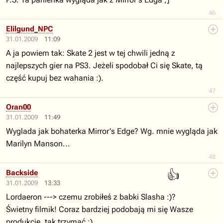
46
Elilgund_NPC
31.01.2009
11:09
A ja powiem tak: Skate 2 jest w tej chwili jedną z
najlepszych gier na PS3. Jeżeli spodobał Ci się Skate, tą
część kupuj bez wahania :).
47
Oran00
31.01.2009
11:49
Wyglada jak bohaterka Mirror's Edge? Wg. mnie wygląda jak
Marilyn Manson...
48
👍
Backside
31.01.2009
13:33
Lordaeron ---> czemu zrobiłeś z babki Slasha :)?
Świetny filmik! Coraz bardziej podobają mi się Wasze
produkcje, tak trzymać :)