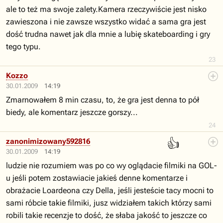
ale to też ma swoje zalety.Kamera rzeczywiście jest nisko
zawieszona i nie zawsze wszystko widać a sama gra jest
dość trudna nawet jak dla mnie a lubię skateboarding i gry
tego typu.
23
Kozzo
30.01.2009
14:19
Zmarnowałem 8 min czasu, to, że gra jest denna to pół
biedy, ale komentarz jeszcze gorszy...
24
👍
zanonimizowany592816
30.01.2009
14:19
ludzie nie rozumiem was po co wy oglądacie filmiki na GOL-
u jeśli potem zostawiacie jakieś denne komentarze i
obrażacie Loardeona czy Della, jeśli jesteście tacy mocni to
sami róbcie takie filmiki, jusz widziałem takich którzy sami
robili takie recenzje to dość, że słaba jakość to jeszcze co