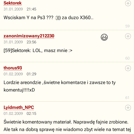
Sektorek
31.01.2009
21:45
Wsciskam Y na Ps3 ??? :))) za duzo X360..
59
😃
zanonimizowany212230
31.01.2009
23:56
[59]Sektorek: LOL, masz mnie :>
60
thorus93
01.02.2009
01:29
Lordzie areondzie ,świetne komentarze i zawsze to ty
komentuj!!!!xD
61
Lyidmeth_NPC
01.02.2009
02:15
Świetnie komentowany materiał. Naprawdę fajnie zrobione.
Ale tak na dobrą sprawę nie wiadomo zbyt wiele na temat tej