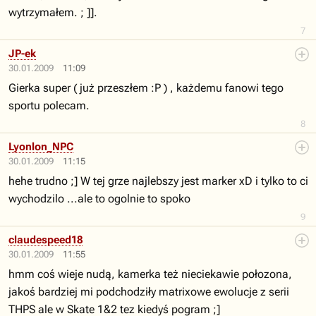
wytrzymałem. ; ]].
7
JP-ek
30.01.2009
11:09
Gierka super ( już przeszłem :P ) , każdemu fanowi tego
sportu polecam.
8
Lyonlon_NPC
30.01.2009
11:15
hehe trudno ;] W tej grze najlebszy jest marker xD i tylko to ci
wychodzilo ...ale to ogolnie to spoko
9
claudespeed18
30.01.2009
11:55
hmm coś wieje nudą, kamerka też nieciekawie połozona,
jakoś bardziej mi podchodziły matrixowe ewolucje z serii
THPS ale w Skate 1&2 tez kiedyś pogram ;]