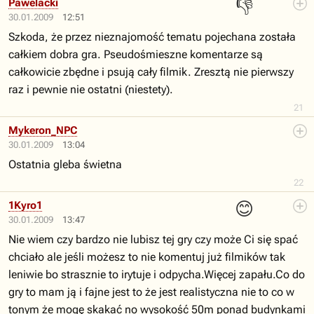
👎
Pawelacki
30.01.2009
12:51
Szkoda, że przez nieznajomość tematu pojechana została
całkiem dobra gra. Pseudośmieszne komentarze są
całkowicie zbędne i psują cały filmik. Zresztą nie pierwszy
raz i pewnie nie ostatni (niestety).
21
Mykeron_NPC
30.01.2009
13:04
Ostatnia gleba świetna
22
😊
1Kyro1
30.01.2009
13:47
Nie wiem czy bardzo nie lubisz tej gry czy może Ci się spać
chciało ale jeśli możesz to nie komentuj już filmików tak
leniwie bo strasznie to irytuje i odpycha.Więcej zapału.Co do
gry to mam ją i fajne jest to że jest realistyczna nie to co w
tonym że mogę skakać no wysokość 50m ponad budynkami