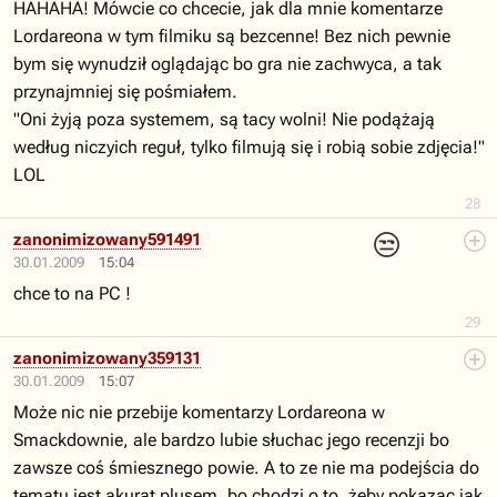
HAHAHA! Mówcie co chcecie, jak dla mnie komentarze
Lordareona w tym filmiku są bezcenne! Bez nich pewnie
bym się wynudził oglądając bo gra nie zachwyca, a tak
przynajmniej się pośmiałem.
"Oni żyją poza systemem, są tacy wolni! Nie podążają
według niczyich reguł, tylko filmują się i robią sobie zdjęcia!"
LOL
28
😒
zanonimizowany591491
30.01.2009
15:04
chce to na PC !
29
zanonimizowany359131
30.01.2009
15:07
Może nic nie przebije komentarzy Lordareona w
Smackdownie, ale bardzo lubie słuchac jego recenzji bo
zawsze coś śmiesznego powie. A to ze nie ma podejścia do
tematu jest akurat plusem, bo chodzi o to, żeby pokazac jak