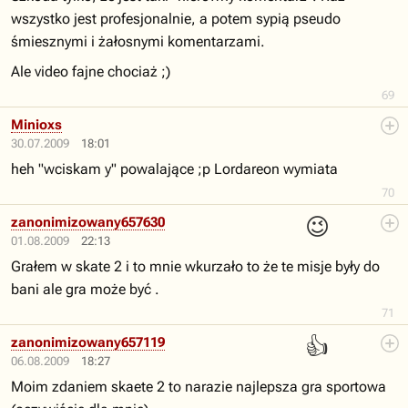
wszystko jest profesjonalnie, a potem sypią pseudo
śmiesznymi i żałosnymi komentarzami.
Ale video fajne chociaż ;)
69
Minioxs
30.07.2009
18:01
heh "wciskam y" powalające ;p Lordareon wymiata
70
😉
zanonimizowany657630
01.08.2009
22:13
Grałem w skate 2 i to mnie wkurzało to że te misje były do
bani ale gra może być .
71
👍
zanonimizowany657119
06.08.2009
18:27
Moim zdaniem skaete 2 to narazie najlepsza gra sportowa