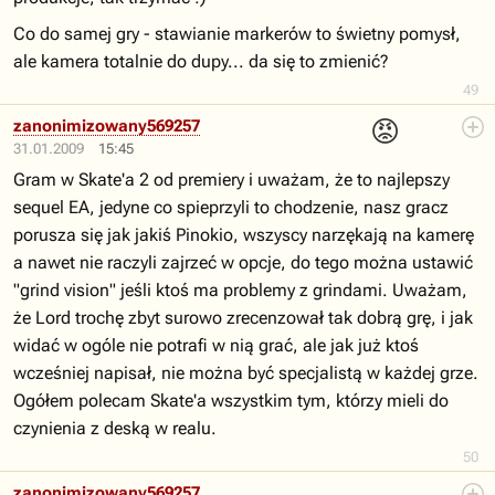
Co do samej gry - stawianie markerów to świetny pomysł,
ale kamera totalnie do dupy... da się to zmienić?
49
😡
zanonimizowany569257
31.01.2009
15:45
Gram w Skate'a 2 od premiery i uważam, że to najlepszy
sequel EA, jedyne co spieprzyli to chodzenie, nasz gracz
porusza się jak jakiś Pinokio, wszyscy narzękają na kamerę
a nawet nie raczyli zajrzeć w opcje, do tego można ustawić
"grind vision" jeśli ktoś ma problemy z grindami. Uważam,
że Lord trochę zbyt surowo zrecenzował tak dobrą grę, i jak
widać w ogóle nie potrafi w nią grać, ale jak już ktoś
wcześniej napisał, nie można być specjalistą w każdej grze.
Ogółem polecam Skate'a wszystkim tym, którzy mieli do
czynienia z deską w realu.
50
zanonimizowany569257