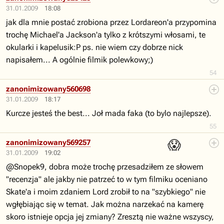
31.01.2009
18:08
jak dla mnie postać zrobiona przez Lordareon'a przypomina
trochę Michael'a Jackson'a tylko z krótszymi włosami, te
okularki i kapelusik:P ps. nie wiem czy dobrze nick
napisałem... A ogólnie filmik polewkowy;)
54
zanonimizowany560698
31.01.2009
18:17
Kurcze jesteś the best... Joł mada faka (to bylo najlepsze).
55
😱
zanonimizowany569257
31.01.2009
19:02
@Snopek9, dobra może trochę przesadziłem ze słowem
"recenzja" ale jakby nie patrzeć to w tym filmiku oceniano
Skate'a i moim zdaniem Lord zrobił to na "szybkiego" nie
wgłębiając się w temat. Jak można narzekać na kamerę
skoro istnieje opcja jej zmiany? Zresztą nie ważne wszyscy,