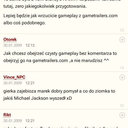
tutaj, zero jakiegokolwiek przygotowania.
Lepiej będzie jak wrzucicie gameplay z gametrailers.com
albo coś podobnego.
13
Otorek
30.01.2009
12:12
Jak chcesz obejrzeć czysty gameplay bez komentarza to
obejrzyj go na gametrailers.com ,a nie marudzisz ^^
14
Vince_NPC
30.01.2009
12:21
gierka zajebioza marek dobry pomysł a co do ziomka to
jakiś Michael Jackson wyszedł xD
15
flikt
30.01.2009
12:21