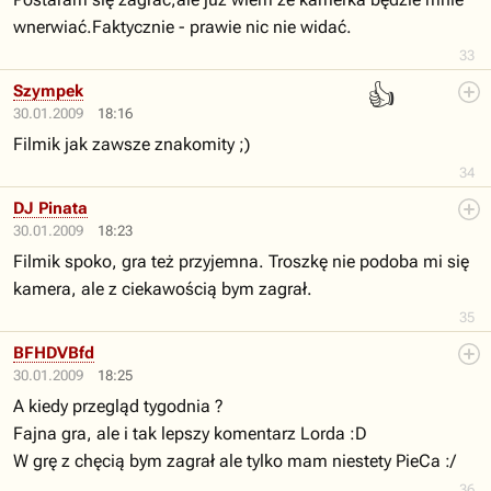
wnerwiać.Faktycznie - prawie nic nie widać.
33
👍
Szympek
30.01.2009
18:16
Filmik jak zawsze znakomity ;)
34
DJ Pinata
30.01.2009
18:23
Filmik spoko, gra też przyjemna. Troszkę nie podoba mi się
kamera, ale z ciekawością bym zagrał.
35
BFHDVBfd
30.01.2009
18:25
A kiedy przegląd tygodnia ?
Fajna gra, ale i tak lepszy komentarz Lorda :D
W grę z chęcią bym zagrał ale tylko mam niestety PieCa :/
36