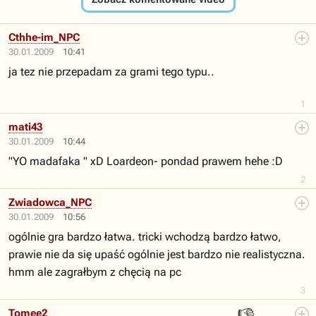
Cthhe-im_NPC
30.01.2009
10:41
ja tez nie przepadam za grami tego typu..
1
mati43
30.01.2009
10:44
"YO madafaka " xD Loardeon- pondad prawem hehe :D
2
Zwiadowca_NPC
30.01.2009
10:56
ogólnie gra bardzo łatwa. tricki wchodzą bardzo łatwo,
prawie nie da się upaść ogólnie jest bardzo nie realistyczna.
hmm ale zagrałbym z chęcią na pc
3
Tomee2