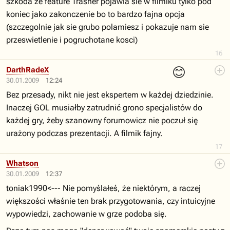
szkoda ze feature Trasher pojawia sie w filmiku tylko pod
koniec jako zakonczenie bo to bardzo fajna opcja
(szczegolnie jak sie grubo polamiesz i pokazuje nam sie
przeswietlenie i pogruchotane kosci)
16
😊
DarthRadeX
30.01.2009
12:24
Bez przesady, nikt nie jest ekspertem w każdej dziedzinie.
Inaczej GOL musiałby zatrudnić grono specjalistów do
każdej gry, żeby szanowny forumowicz nie poczuł się
urażony podczas prezentacji. A filmik fajny.
17
Whatson
30.01.2009
12:37
toniak1990<--- Nie pomyślałeś, że niektórym, a raczej
większości właśnie ten brak przygotowania, czy intuicyjne
wypowiedzi, zachowanie w grze podoba się.