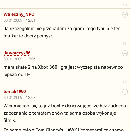
10
Waleczny_NPC
30.01.2009
12:01
Ja szczególnie nie przepadam za grami tego typu ale ten
marker to dobry pomysł.
11
Jaworczyk96
30.01.2009
12:06
mam skate 2 na Xbox 360 i gra jest wyczepista napewnpo
lepsza od TH
12
toniak1990
30.01.2009
12:08
W sumie robi się to już trochę denerwujące, że bez żadnego
zapoznania z tematem znów ta sama osoba wykonuje
filmik.
To samo było z Tom Clancy's HAWX i 'torpedami' tak samo