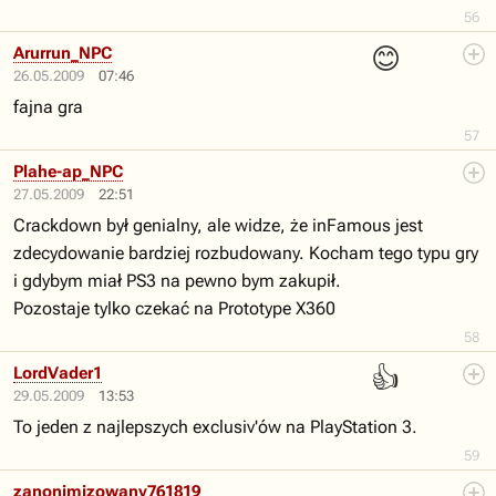
56
😊
Arurrun_NPC
26.05.2009
07:46
fajna gra
57
Plahe-ap_NPC
27.05.2009
22:51
Crackdown był genialny, ale widze, że inFamous jest
zdecydowanie bardziej rozbudowany. Kocham tego typu gry
i gdybym miał PS3 na pewno bym zakupił.
Pozostaje tylko czekać na Prototype X360
58
👍
LordVader1
29.05.2009
13:53
To jeden z najlepszych exclusiv'ów na PlayStation 3.
59
zanonimizowany761819