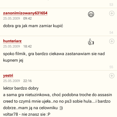
53
😃
zanonimizowany631654
25.05.2009
09:42
dobra gra jak mam zamiar kupić
54
👍
hunteriarz
25.05.2009
18:42
spoko filmik, gra bardzo ciekawa zastanawiam sie nad
kupnem jej
55
yestri
25.05.2009
22:16
lektor bardzo dobry
a sama gra nietuzinkowa, choć podobna troche do assasin
creed to czymś mnie ujeła..no no ps3 sobie hula...i bardzo
dobrze..mam ją na celowniku :))
voltar78 - nie znasz sie :P