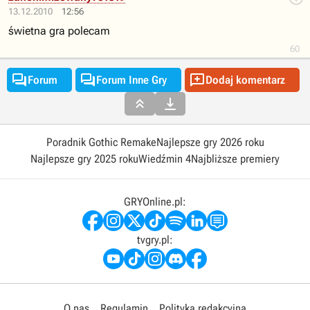
13.12.2010
12:56
świetna gra polecam
60



Forum
Forum Inne Gry
Dodaj komentarz


Poradnik Gothic Remake
Najlepsze gry 2026 roku
Najlepsze gry 2025 roku
Wiedźmin 4
Najbliższe premiery
GRYOnline.pl:
tvgry.pl:
O nas
Regulamin
Polityka redakcyjna