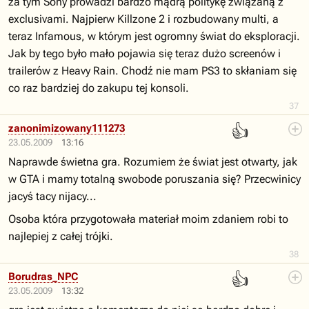
za tym Sony prowadzi bardzo mądrą politykę związaną z
exclusivami. Najpierw Killzone 2 i rozbudowany multi, a
teraz Infamous, w którym jest ogromny świat do eksploracji.
Jak by tego było mało pojawia się teraz dużo screenów i
trailerów z Heavy Rain. Chodź nie mam PS3 to skłaniam się
co raz bardziej do zakupu tej konsoli.
37
👍
zanonimizowany111273
23.05.2009
13:16
Naprawde świetna gra. Rozumiem że świat jest otwarty, jak
w GTA i mamy totalną swobode poruszania się? Przecwinicy
jacyś tacy nijacy...
Osoba która przygotowała materiał moim zdaniem robi to
najlepiej z całej trójki.
38
👍
Borudras_NPC
23.05.2009
13:32