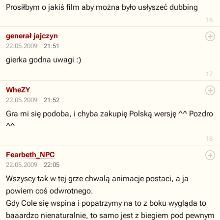
Prosiłbym o jakiś film aby można było usłyszeć dubbing
16
generał jajczyn
22.05.2009
21:51
gierka godna uwagi :)
17
WheZY
22.05.2009
21:52
Gra mi się podoba, i chyba zakupię Polską wersję ^^ Pozdro
^^
18
Fearbeth_NPC
22.05.2009
22:05
Wszyscy tak w tej grze chwalą animacje postaci, a ja
powiem coś odwrotnego.
Gdy Cole się wspina i popatrzymy na to z boku wygląda to
baaardzo nienaturalnie, to samo jest z biegiem pod pewnym