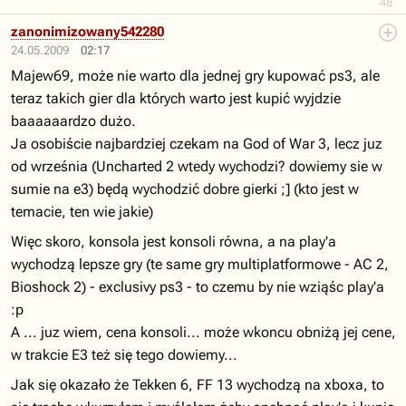
48
zanonimizowany542280
24.05.2009
02:17
Majew69, może nie warto dla jednej gry kupować ps3, ale
teraz takich gier dla których warto jest kupić wyjdzie
baaaaaardzo dużo.
Ja osobiście najbardziej czekam na God of War 3, lecz juz
od września (Uncharted 2 wtedy wychodzi? dowiemy sie w
sumie na e3) będą wychodzić dobre gierki ;] (kto jest w
temacie, ten wie jakie)
Więc skoro, konsola jest konsoli równa, a na play'a
wychodzą lepsze gry (te same gry multiplatformowe - AC 2,
Bioshock 2) - exclusivy ps3 - to czemu by nie wziąśc play'a
:p
A ... juz wiem, cena konsoli... może wkoncu obniżą jej cene,
w trakcie E3 też się tego dowiemy...
Jak się okazało że Tekken 6, FF 13 wychodzą na xboxa, to