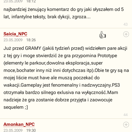
23.05.2009
18:12
najbardziej żenujący komentarz do gry jaki słyszałem od 5
lat, infantylne teksty, brak dykcji, zgroza...
43
👍
Saicia_NPC
23.05.2009
18:26
Już przed GRAMY (jakiś tydzień przed) widziełem pare akcji
z tej gry i moge stwierdzić że gra przypomina Prototype
(elementy le parkour,dowolna eksploracja,super
moce,bochater inny niż inni dotychczas itp).Obie te gry są na
mojej liście must have ale muszą poczekać do
wakacji.Gameplay jest fenomenalny i nadzwyczajny.PS3
otrzymała bardzo silnego exlusiva na wyłączność.Mam
nadzieje że gra zostanie dobrze przyjęta i zaowocuje
sequelem ;]
44
Amonkan_NPC
23.05.2009
19:30