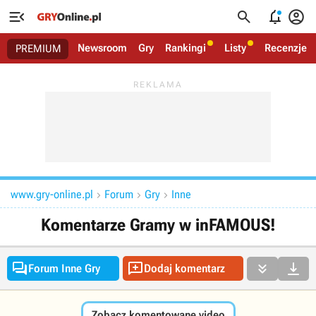




Newsroom
Gry
Rankingi
Listy
Recenzje
PREMIUM
www.gry-online.pl
Forum
Gry
Inne



Komentarze Gramy w inFAMOUS!




Forum Inne Gry
Dodaj komentarz
Zobacz komentowane video