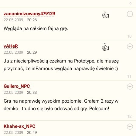
9
👍
zanonimizowany479129
22.05.2009
20:26
Wygląda na całkiem fajną grę.
10
👍
vAHeR
22.05.2009
20:29
Ja z niecierpliwością czekam na Prototype, ale muszę
przyznać, że inFamous wygląda naprawdę świetnie :)
11
Guilero_NPC
22.05.2009
20:33
Gra na naprawdę wysokim poziomie. Grałem 2 razy w
demko i trudno się było oderwać od gry. Polecam!
12
Khahe-ax_NPC
22.05.2009
20:49