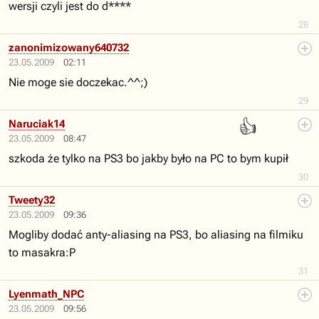
wersji czyli jest do d****
28
zanonimizowany640732
23.05.2009
02:11
Nie moge sie doczekac.^^;)
29
👍
Naruciak14
23.05.2009
08:47
szkoda że tylko na PS3 bo jakby było na PC to bym kupił
30
Tweety32
23.05.2009
09:36
Mogliby dodać anty-aliasing na PS3, bo aliasing na filmiku
to masakra:P
31
Lyenmath_NPC
23.05.2009
09:56