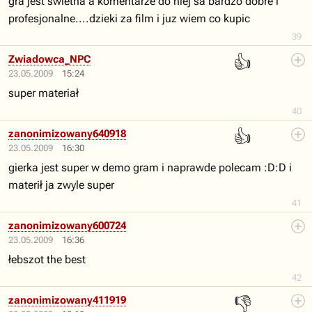
gra jest swietna a komentarze do niej sa bardzo dobre i
profesjonalne....dzieki za film i juz wiem co kupic
39
👍
Zwiadowca_NPC
23.05.2009
15:24
super materiał
40
👍
zanonimizowany640918
23.05.2009
16:30
gierka jest super w demo gram i naprawde polecam :D:D i
materił ja zwyle super
41
zanonimizowany600724
23.05.2009
16:36
łebszot the best
42
👎
zanonimizowany411919