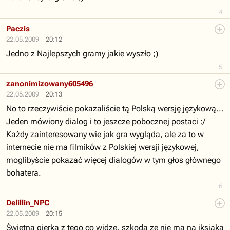
4
Paczis
22.05.2009
20:12
Jedno z Najlepszych gramy jakie wyszło ;)
5
zanonimizowany605496
22.05.2009
20:13
No to rzeczywiście pokazaliście tą Polską wersję językową...
Jeden mówiony dialog i to jeszcze pobocznej postaci :/
Każdy zainteresowany wie jak gra wygląda, ale za to w
internecie nie ma filmików z Polskiej wersji językowej,
moglibyście pokazać więcej dialogów w tym głos głównego
bohatera.
6
Delillin_NPC
22.05.2009
20:15
Świetna gierka z tego co widze, szkoda ze nie ma na iksiaka