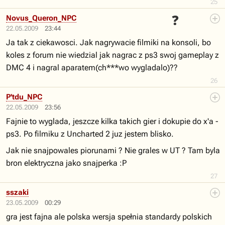
25
❓
Novus_Queron_NPC
22.05.2009
23:44
Ja tak z ciekawosci. Jak nagrywacie filmiki na konsoli, bo
koles z forum nie wiedzial jak nagrac z ps3 swoj gameplay z
DMC 4 i nagral aparatem(ch***wo wygladalo)??
26
P'tdu_NPC
22.05.2009
23:56
Fajnie to wyglada, jeszcze kilka takich gier i dokupie do x'a -
ps3. Po filmiku z Uncharted 2 juz jestem blisko.
Jak nie snajpowales piorunami ? Nie grales w UT ? Tam byla
bron elektryczna jako snajperka :P
27
sszaki
23.05.2009
00:29
gra jest fajna ale polska wersja spełnia standardy polskich