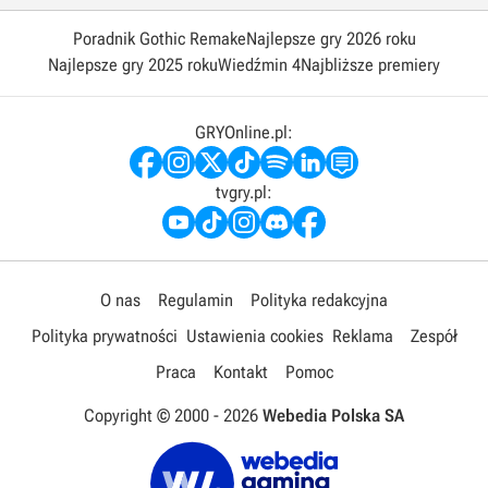
Poradnik Gothic Remake
Najlepsze gry 2026 roku
Najlepsze gry 2025 roku
Wiedźmin 4
Najbliższe premiery
GRYOnline.pl:
tvgry.pl:
O nas
Regulamin
Polityka redakcyjna
Polityka prywatności
Ustawienia cookies
Reklama
Zespół
Praca
Kontakt
Pomoc
Copyright © 2000 -
2026
Webedia Polska SA