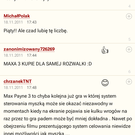
4
MichałPolak
18.11.2011
17:43
Piąty!! Ale czad lubię tę liczbę.
5
👍
zanonimizowany726269
18.11.2011
17:44
MAXA 3 KUPIE DLA SAMEJ ROZWALKI :D
6
😊
chrzanekTNT
18.11.2011
17:48
Max Payne 3 to chyba kolejna już gra w której system
sterowania myszką może sie okazać niezawodny w
momentach kiedy na ekranie pojawia sie kulku wrogów na
raz przez to gra padem może być mniej dokładna . Nawet po
obejrzeniu filmu prezentującego system celowania niewidze
innej możliwości jak myszka ...