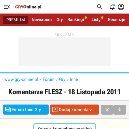




Newsroom
Gry
Rankingi
Listy
Recenzje
PREMIUM
www.gry-online.pl
Forum
Gry
Inne



Komentarze FLESZ - 18 Listopada 2011




Forum Inne Gry
Dodaj komentarz
Zobacz komentowane video