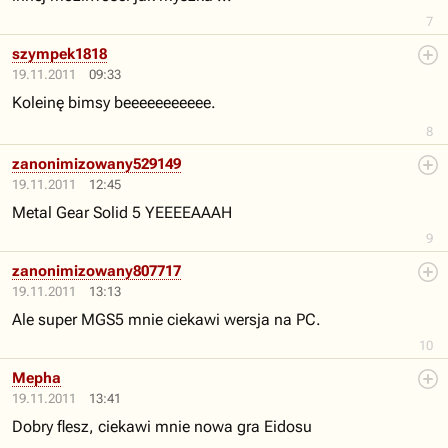
7
szympek1818
19.11.2011
09:33
Koleinę bimsy beeeeeeeeeee.
8
zanonimizowany529149
19.11.2011
12:45
Metal Gear Solid 5 YEEEEAAAH
9
zanonimizowany807717
19.11.2011
13:13
Ale super MGS5 mnie ciekawi wersja na PC.
10
Mepha
19.11.2011
13:41
Dobry flesz, ciekawi mnie nowa gra Eidosu