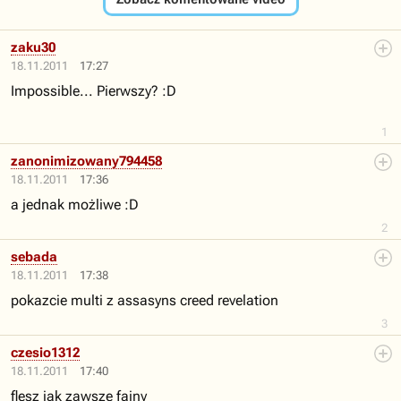
zaku30
18.11.2011
17:27
Impossible... Pierwszy? :D
1
zanonimizowany794458
18.11.2011
17:36
a jednak możliwe :D
2
sebada
18.11.2011
17:38
pokazcie multi z assasyns creed revelation
3
czesio1312
18.11.2011
17:40
flesz jak zawsze fajny