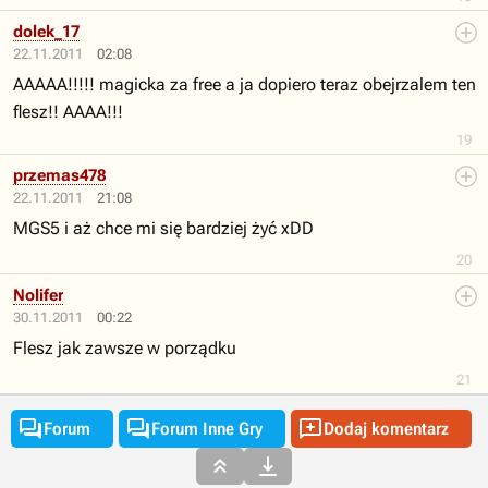
dolek_17
22.11.2011
02:08
AAAAA!!!!! magicka za free a ja dopiero teraz obejrzalem ten
flesz!! AAAA!!!
19
przemas478
22.11.2011
21:08
MGS5 i aż chce mi się bardziej żyć xDD
20
Nolifer
30.11.2011
00:22
Flesz jak zawsze w porządku
21



Forum
Forum Inne Gry
Dodaj komentarz

