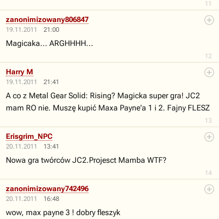
11
zanonimizowany806847
19.11.2011
21:00
Magicaka... ARGHHHH...
12
Harry M
19.11.2011
21:41
A co z Metal Gear Solid: Rising? Magicka super gra! JC2
mam RO nie. Muszę kupić Maxa Payne'a 1 i 2. Fajny FLESZ
13
Erisgrim_NPC
20.11.2011
13:41
Nowa gra twórców JC2.Projesct Mamba WTF?
14
zanonimizowany742496
20.11.2011
16:48
wow, max payne 3 ! dobry fleszyk