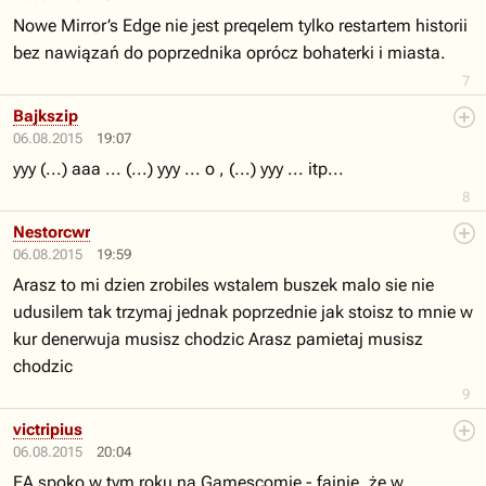
Nowe Mirror’s Edge nie jest preqelem tylko restartem historii
bez nawiązań do poprzednika oprócz bohaterki i miasta.
7
Bajkszip
06.08.2015
19:07
yyy (...) aaa ... (...) yyy ... o , (...) yyy ... itp...
8
Nestorcwr
06.08.2015
19:59
Arasz to mi dzien zrobiles wstalem buszek malo sie nie
udusilem tak trzymaj jednak poprzednie jak stoisz to mnie w
kur denerwuja musisz chodzic Arasz pamietaj musisz
chodzic
9
victripius
06.08.2015
20:04
EA spoko w tym roku na Gamescomie - fajnie, że w