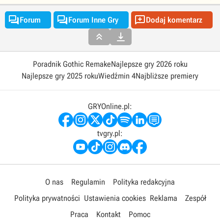



Forum
Forum Inne Gry
Dodaj komentarz


Poradnik Gothic Remake
Najlepsze gry 2026 roku
Najlepsze gry 2025 roku
Wiedźmin 4
Najbliższe premiery
GRYOnline.pl:
tvgry.pl:
O nas
Regulamin
Polityka redakcyjna
Polityka prywatności
Ustawienia cookies
Reklama
Zespół
Praca
Kontakt
Pomoc