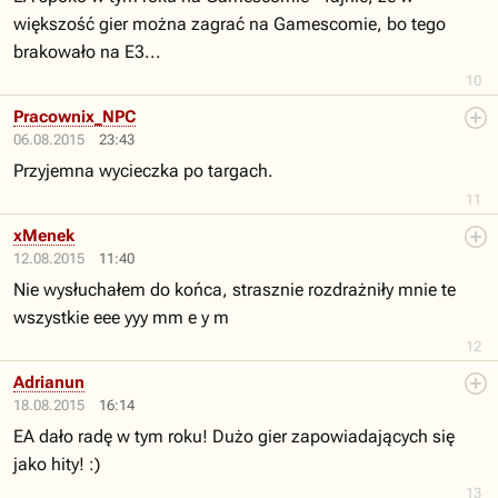
większość gier można zagrać na Gamescomie, bo tego
brakowało na E3...
10
Pracownix_NPC
06.08.2015
23:43
Przyjemna wycieczka po targach.
11
xMenek
12.08.2015
11:40
Nie wysłuchałem do końca, strasznie rozdrażniły mnie te
wszystkie eee yyy mm e y m
12
Adrianun
18.08.2015
16:14
EA dało radę w tym roku! Dużo gier zapowiadających się
jako hity! :)
13