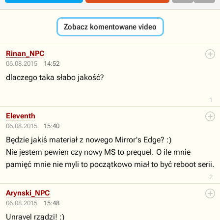
Zobacz komentowane video
Rinan_NPC
06.08.2015
14:52
dlaczego taka słabo jakość?
1
Eleventh
06.08.2015
15:40
Będzie jakiś materiał z nowego Mirror's Edge? :)
Nie jestem pewien czy nowy MS to prequel. O ile mnie
pamięć mnie nie myli to początkowo miał to być reboot serii.
2
Arynski_NPC
06.08.2015
15:48
Unravel rządzi! :)