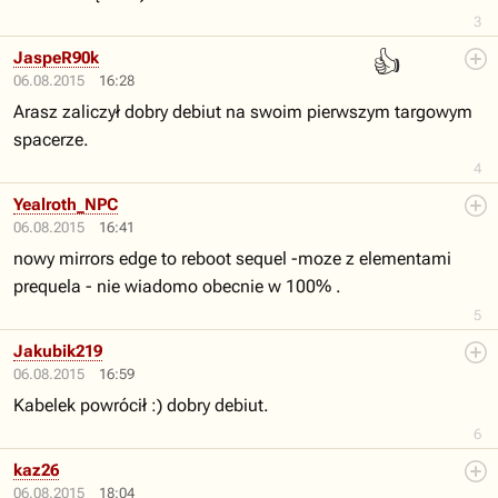
3
👍
JaspeR90k
06.08.2015
16:28
Arasz zaliczył dobry debiut na swoim pierwszym targowym
spacerze.
4
Yealroth_NPC
06.08.2015
16:41
nowy mirrors edge to reboot sequel -moze z elementami
prequela - nie wiadomo obecnie w 100% .
5
Jakubik219
06.08.2015
16:59
Kabelek powrócił :) dobry debiut.
6
kaz26
06.08.2015
18:04