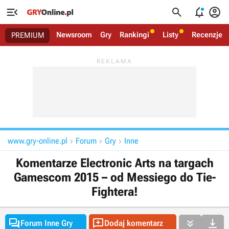




Newsroom
Gry
Rankingi
Listy
Recenzje
PREMIUM
www.gry-online.pl
Forum
Gry
Inne



Komentarze Electronic Arts na targach
Gamescom 2015 – od Messiego do Tie-
Fightera!




Forum Inne Gry
Dodaj komentarz