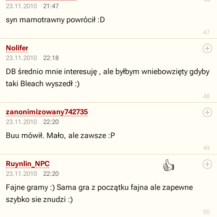
23.11.2010
21:47
syn marnotrawny powrócił :D
47
Nolifer
23.11.2010
22:18
DB średnio mnie interesuję , ale byłbym wniebowzięty gdyby
taki Bleach wyszedł :)
48
zanonimizowany742735
23.11.2010
22:20
Buu mówił. Mało, ale zawsze :P
49
👍
Ruynlin_NPC
23.11.2010
22:20
Fajne gramy :) Sama gra z początku fajna ale zapewne
szybko sie znudzi :)
50