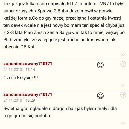
Tak jak juz kilka osób napisało RTL7 ,a potem TVN7 to były
super czasy ehh.Sprawa 2 Bubu duzo mówił w prawie
każdej formie.Co do gry raczej przeciętna i ostatnia kwesti
ten oavek wcale nie jest nowy bo mam ten special chyba juz
z 2-3 lata Plan Zniszczenia Saiyja-Jin tak to mniej więcej po
PL brzmi tyle ,że w tej grze jest troche podrasowana jak
obecnie DB Kai.
66
😊
zanonimizowany710171
24.11.2010
13:14
Cześć Krzysiek!!!
67
😃
zanonimizowany710171
24.11.2010
13:29
Świetna gra, oglądałem dragon ball jak byłem mały i dla
tego gra mi się podoba
68