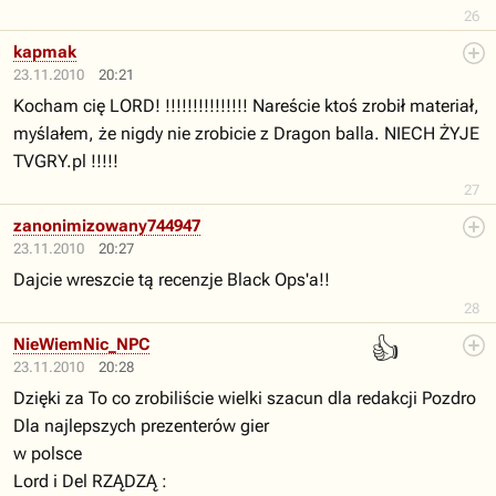
26
kapmak
23.11.2010
20:21
Kocham cię LORD! !!!!!!!!!!!!!!! Nareście ktoś zrobił materiał,
myślałem, że nigdy nie zrobicie z Dragon balla. NIECH ŻYJE
TVGRY.pl !!!!!
27
zanonimizowany744947
23.11.2010
20:27
Dajcie wreszcie tą recenzje Black Ops'a!!
28
👍
NieWiemNic_NPC
23.11.2010
20:28
Dzięki za To co zrobiliście wielki szacun dla redakcji Pozdro
Dla najlepszych prezenterów gier
w polsce
Lord i Del RZĄDZĄ :