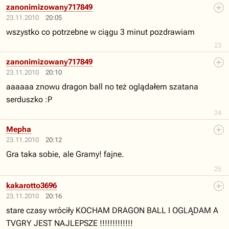
zanonimizowany717849
23.11.2010
20:05
wszystko co potrzebne w ciągu 3 minut pozdrawiam
23
zanonimizowany717849
23.11.2010
20:10
aaaaaa znowu dragon ball no też oglądałem szatana
serduszko :P
24
Mepha
23.11.2010
20:12
Gra taka sobie, ale Gramy! fajne.
25
kakarotto3696
23.11.2010
20:16
stare czasy wróciły KOCHAM DRAGON BALL I OGLĄDAM A
TVGRY JEST NAJLEPSZE !!!!!!!!!!!!!