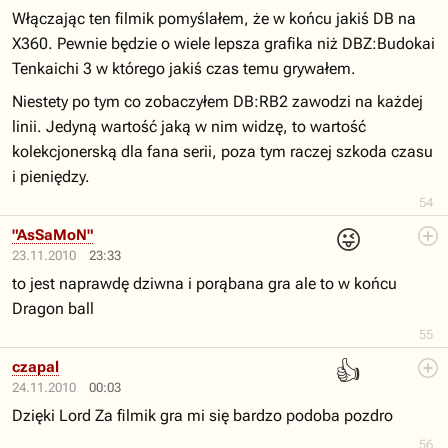
Włączając ten filmik pomyślałem, że w końcu jakiś DB na
X360. Pewnie będzie o wiele lepsza grafika niż DBZ:Budokai
Tenkaichi 3 w którego jakiś czas temu grywałem.
Niestety po tym co zobaczyłem DB:RB2 zawodzi na każdej
linii. Jedyną wartość jaką w nim widzę, to wartość
kolekcjonerską dla fana serii, poza tym raczej szkoda czasu
i pieniędzy.
54
😜
"AsSaMoN"
23.11.2010
23:33
to jest naprawdę dziwna i porąbana gra ale to w końcu
Dragon ball
55
👍
czapal
24.11.2010
00:03
Dzięki Lord Za filmik gra mi się bardzo podoba pozdro
56