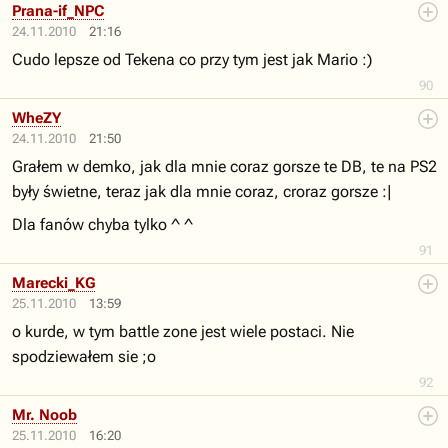
Prana-if_NPC
24.11.2010
21:16
Cudo lepsze od Tekena co przy tym jest jak Mario :)
90
WheZY
24.11.2010
21:50
Grałem w demko, jak dla mnie coraz gorsze te DB, te na PS2
były świetne, teraz jak dla mnie coraz, croraz gorsze :|
Dla fanów chyba tylko ^ ^
91
Marecki_KG
25.11.2010
13:59
o kurde, w tym battle zone jest wiele postaci. Nie
spodziewałem sie ;o
92
Mr. Noob
25.11.2010
16:20