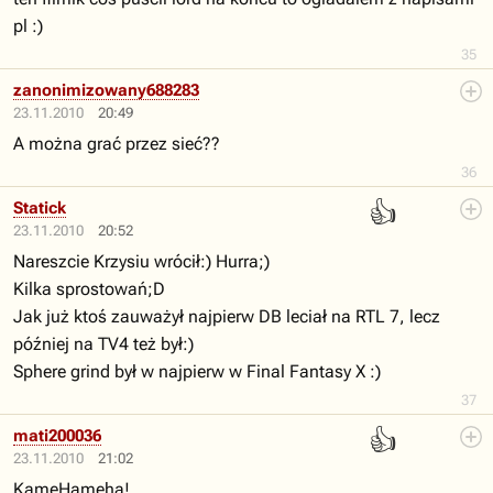
pl :)
35
zanonimizowany688283
23.11.2010
20:49
A można grać przez sieć??
36
👍
Statick
23.11.2010
20:52
Nareszcie Krzysiu wrócił:) Hurra;)
Kilka sprostowań;D
Jak już ktoś zauważył najpierw DB leciał na RTL 7, lecz
później na TV4 też był:)
Sphere grind był w najpierw w Final Fantasy X :)
37
👍
mati200036
23.11.2010
21:02
KameHameha!