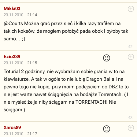
Mikki03
23.11.2010
21:14
@Courts Można grać przez sieć i kilka razy trafiłem na
takich koksów, że mogłem położyć pada obok i byłoby tak
samo... ;]
42
😉
Ezio339
23.11.2010
21:15
Toturial 2 godzinny, nie wyobrażam sobie grania w to na
klawiaturze. A tak w ogóle to nie lubię Dragon Balla i na
pewno tego nie kupie, przy moim podejściem do DBZ to to
nie jest warte nawet ściągnięcia na bodajże Torrentach. ( I
nie myśleć że ja niby ściągam na TORRENTACH! Nie
ściągam )
43
😐
Xaros89
23.11.2010
21:17