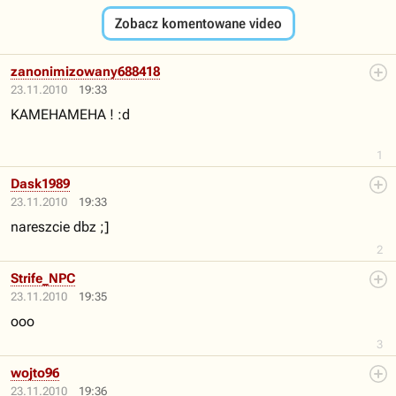
Zobacz komentowane video
zanonimizowany688418
23.11.2010
19:33
KAMEHAMEHA ! :d
1
Dask1989
23.11.2010
19:33
nareszcie dbz ;]
2
Strife_NPC
23.11.2010
19:35
ooo
3
wojto96
23.11.2010
19:36