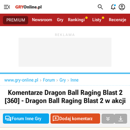




Newsroom
Gry
Rankingi
Listy
Recenzje
PREMIUM
www.gry-online.pl
Forum
Gry
Inne



Komentarze Dragon Ball Raging Blast 2
[360] - Dragon Ball Raging Blast 2 w akcji




Forum Inne Gry
Dodaj komentarz