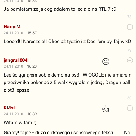
24.11.2010
15:33
Ja pamietam ze jak ogladalem to lecialo na RTL 7 :D
78
Harry M
24.11.2010
15:57
Looord!! Nareszcie!! Chociaż tydzień z Deell'em był fajny xD
79
😐
jangru1804
24.11.2010
16:23
Łee ściągnąłem sobie demo na ps3 i W OGÓLE nie umiałem
przeciwnika pokonać z 5 walk wygrałem jedną, Dragon ball
z bt3 lepsze
80
👍
KMyL
24.11.2010
16:39
Witam witam !)
Gramy! fajne - dużo ciekawego i sensownego tekstu . . . No i