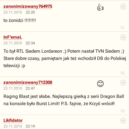
👍
zanonimizowany764975
23.11.2010
22:20
to żonidzi !!!!!!!!
51
InF'ernaL
23.11.2010
22:34
To był RTL Siedem Lordareon ;) Potem nastał TVN Siedem ;)
Stare dobre czasy, pamiętam jak też wchodził DB do Polskiej
telewizji :p
52
😊
zanonimizowany712308
23.11.2010
22:47
Raging Blast jest słabe. Najlepszą gierką z serii Dragon Ball
na konsole było Burst Limit! P.S. fajnie, że Krzyś wrócił!
53
Likfidator
23.11.2010
23:19