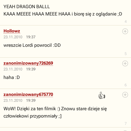
YEAH DRAGON BALLL
KAAA MEEEE HAAA MEEE HAAA i biorę się z oglądanie ;D
4
Hollowz
23.11.2010
19:37
wreszcie Lordi powrocil :DD
5
zanonimizowany726269
23.11.2010
19:39
haha :D
6
👍
zanonimizowany675770
23.11.2010
19:39
WoW! Dzięki za ten filmik :) Znowu stare dzieje się
człowiekowi przypomniały ;]
7