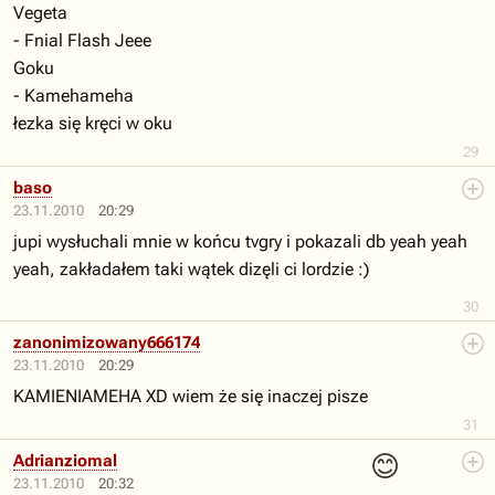
Vegeta
- Fnial Flash Jeee
Goku
- Kamehameha
łezka się kręci w oku
29
baso
23.11.2010
20:29
jupi wysłuchali mnie w końcu tvgry i pokazali db yeah yeah
yeah, zakładałem taki wątek dizęli ci lordzie :)
30
zanonimizowany666174
23.11.2010
20:29
KAMIENIAMEHA XD wiem że się inaczej pisze
31
😊
Adrianziomal
23.11.2010
20:32