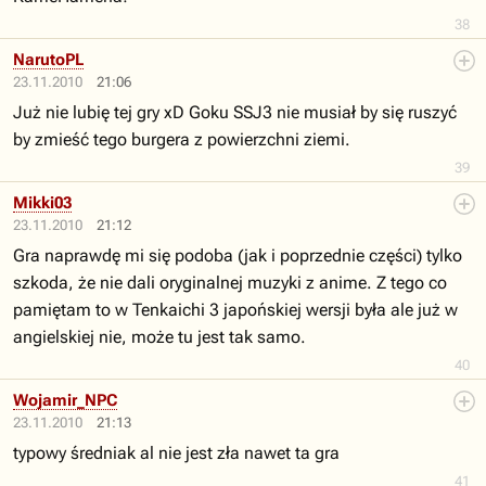
38
NarutoPL
23.11.2010
21:06
Już nie lubię tej gry xD Goku SSJ3 nie musiał by się ruszyć
by zmieść tego burgera z powierzchni ziemi.
39
Mikki03
23.11.2010
21:12
Gra naprawdę mi się podoba (jak i poprzednie części) tylko
szkoda, że nie dali oryginalnej muzyki z anime. Z tego co
pamiętam to w Tenkaichi 3 japońskiej wersji była ale już w
angielskiej nie, może tu jest tak samo.
40
Wojamir_NPC
23.11.2010
21:13
typowy średniak al nie jest zła nawet ta gra
41