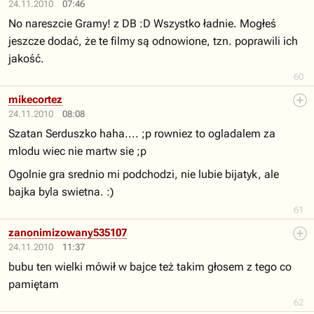
24.11.2010
07:46
No nareszcie Gramy! z DB :D Wszystko ładnie. Mogłeś
jeszcze dodać, że te filmy są odnowione, tzn. poprawili ich
jakość.
60
mikecortez
24.11.2010
08:08
Szatan Serduszko haha.... ;p rowniez to ogladalem za
mlodu wiec nie martw sie ;p
Ogolnie gra srednio mi podchodzi, nie lubie bijatyk, ale
bajka byla swietna. :)
61
zanonimizowany535107
24.11.2010
11:37
bubu ten wielki mówił w bajce też takim głosem z tego co
pamiętam
62