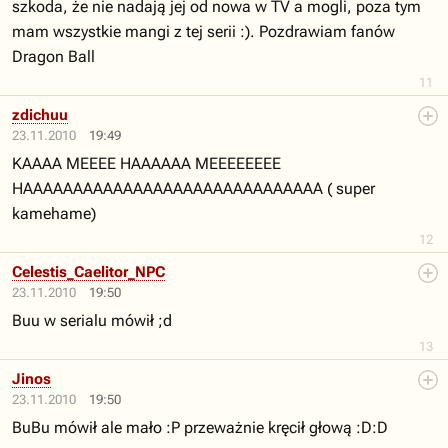
szkoda, że nie nadają jej od nowa w TV a mogli, poza tym
mam wszystkie mangi z tej serii :). Pozdrawiam fanów
Dragon Ball
11
zdichuu
23.11.2010
19:49
KAAAA MEEEE HAAAAAA MEEEEEEEE
HAAAAAAAAAAAAAAAAAAAAAAAAAAAAAA ( super
kamehame)
12
Celestis_Caelitor_NPC
23.11.2010
19:50
Buu w serialu mówił ;d
13
Jinos
23.11.2010
19:50
BuBu mówił ale mało :P przeważnie kręcił głową :D:D