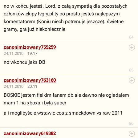
no w końcu jesteś, Lord. z całą sympatią dla pozostałych
członków ekipy tvgry.pl ty po prostu jesteś najlepszym
komentatorem (Koniu niech potrenuje jeszcze). świetne
gramy, gra już niekoniecznie
84
zanonimizowany755259
24.11.2010
19:17
no wkoncu jaks DB
85
zanonimizowany763160
24.11.2010
20:11
BOSKIE jestem fielkim fanem db ale dawno nie ogladalem
mam 1 na xboxa i byla super
a i moglibyście wstawic cos z smackdown vs raw 2011
86
zanonimizowany619382