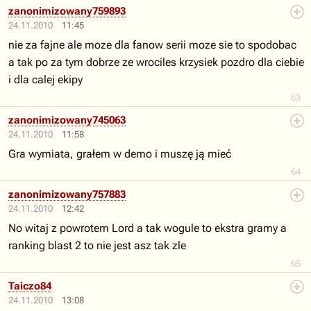
zanonimizowany759893
24.11.2010
11:45
nie za fajne ale moze dla fanow serii moze sie to spodobac
a tak po za tym dobrze ze wrociles krzysiek pozdro dla ciebie
i dla calej ekipy
63
zanonimizowany745063
24.11.2010
11:58
Gra wymiata, grałem w demo i muszę ją mieć
64
zanonimizowany757883
24.11.2010
12:42
No witaj z powrotem Lord a tak wogule to ekstra gramy a
ranking blast 2 to nie jest asz tak zle
65
Taiczo84
24.11.2010
13:08