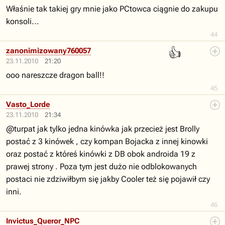
Właśnie tak takiej gry mnie jako PCtowca ciągnie do zakupu
konsoli...
44
👍
zanonimizowany760057
23.11.2010
21:20
ooo nareszcze dragon ball!!
45
Vasto_Lorde
23.11.2010
21:34
@turpat jak tylko jedna kinówka jak przecież jest Brolly
postać z 3 kinówek , czy kompan Bojacka z innej kinowki
oraz postać z któreś kinówki z DB obok androida 19 z
prawej strony . Poza tym jest dużo nie odblokowanych
postaci nie zdziwiłbym się jakby Cooler też się pojawił czy
inni.
46
Invictus_Queror_NPC