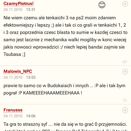
😊
CzarnyPiotrus!
24.11.2010
13:31
Nie wiem czemu ale tenkaichi 3 na ps2 moim zdaniem
efektowniejszy i lepszy ;) ale i tak ci co grali w tenkaichi 1, 2
i 3 oraz poprzednia czesc blasta to sumie w kazdej czesci to
samo jest lacznie z mechanika walki mogliby w konc wiecej
jakis nowosci wprowadzici :/ niech lepiej bandai zajmie sie
Tsubasa ;]
69
Malowix_NPC
24.11.2010
13:53
prawie to samo co w Budokaiach i innych .. :P ale i tak bym
pograł :P KAMEEEEHAAAMEEEHAAA !
70
Franusss
24.11.2010
14:06
Ta gra to straszny syf ... nie da się w to grać 0 przyjemności.