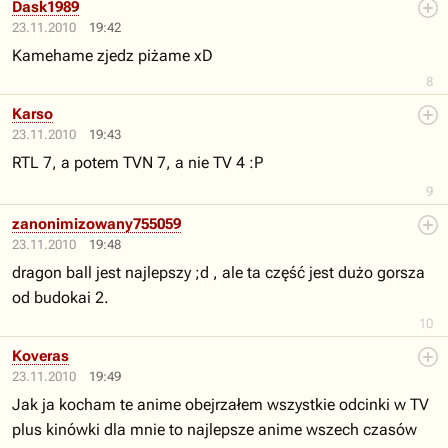
Dask1989
23.11.2010
19:42
Kamehame zjedz piżame xD
8
Karso
23.11.2010
19:43
RTL 7, a potem TVN 7, a nie TV 4 :P
9
zanonimizowany755059
23.11.2010
19:48
dragon ball jest najlepszy ;d , ale ta część jest dużo gorsza
od budokai 2.
10
Koveras
23.11.2010
19:49
Jak ja kocham te anime obejrzałem wszystkie odcinki w TV
plus kinówki dla mnie to najlepsze anime wszech czasów