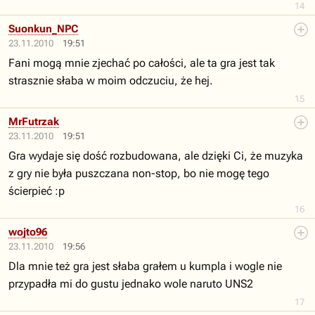
14
Suonkun_NPC
23.11.2010
19:51
Fani mogą mnie zjechać po całości, ale ta gra jest tak
strasznie słaba w moim odczuciu, że hej.
15
MrFutrzak
23.11.2010
19:51
Gra wydaje się dość rozbudowana, ale dzięki Ci, że muzyka
z gry nie była puszczana non-stop, bo nie mogę tego
ścierpieć :p
16
wojto96
23.11.2010
19:56
Dla mnie też gra jest słaba grałem u kumpla i wogle nie
przypadła mi do gustu jednako wole naruto UNS2
17