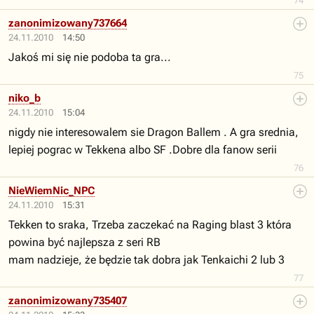
74
zanonimizowany737664
24.11.2010
14:50
Jakoś mi się nie podoba ta gra...
75
niko_b
24.11.2010
15:04
nigdy nie interesowalem sie Dragon Ballem . A gra srednia,
lepiej pograc w Tekkena albo SF .Dobre dla fanow serii
76
NieWiemNic_NPC
24.11.2010
15:31
Tekken to sraka, Trzeba zaczekać na Raging blast 3 która
powina być najlepsza z seri RB
mam nadzieje, że będzie tak dobra jak Tenkaichi 2 lub 3
77
zanonimizowany735407