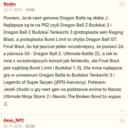
Szaku
23.11.2010
19:58
Powiem, że te next-genowe Dragon Balle są słabe ;/.
Najlepsze są te na PS2 czyli Dragon Ball Z Budokai 3 i
Dragon Ball Z Budokai Tenkaichi 3 (protoplasta serii Raging
Blast, a protoplasta Burst Limit to chyba Dragon Ball GT:
Final Bout, bo był jeszcze jeden wcześniejszy, że postaci 2d,
a plansza 3d - Dragon Ball Z: Ultimate Battle 22, a tak to
inne z wcześniejszych konsol jak Nintendo, ale Final Bout
jest najbliżej Burst Limit i Budokai 1-3). Dla mnie najlepsza
gra w uniwersum Dragon Balla to Budokai Tenkaichi 3 i
Legends of Super Saiyan (jRPG-karciany). Polecam.
Jeżeli chodzi o gry next-gen na podstawie anime to Naruto
Ultimate Ninja Storm 2 i Naruto The Broken Bond to wypas
;].
18
Asso_NPC
23.11.2010
20:00