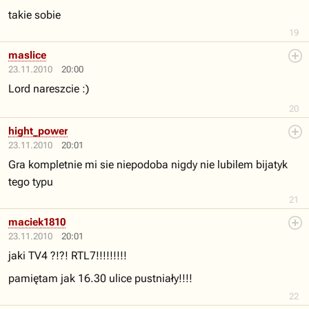
takie sobie
19
maslice
23.11.2010
20:00
Lord nareszcie :)
20
hight_power
23.11.2010
20:01
Gra kompletnie mi sie niepodoba nigdy nie lubilem bijatyk
tego typu
21
maciek1810
23.11.2010
20:01
jaki TV4 ?!?! RTL7!!!!!!!!!
pamiętam jak 16.30 ulice pustniały!!!!
22