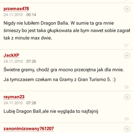
przemas478
24.11.2010
00:14
Nigdy nie lubiłem Dragon Balla. W sumie ta gra mnie
śmieszy bo jest taka głupkowata ale bym nawet sobie zagrał
tak z minute max dwie.
57
JackXP
24.11.2010
07:26
Świetne gramy, chodź gra mocno przeciętna jak dla mnie.
Ja tymczasem czekam na Gramy z Gran Turismo 5. :)
58
rayman23
24.11.2010
07:28
Lubię Dragon Ball,ale nie wygląda to najfajnij
59
zanonimizowany761207