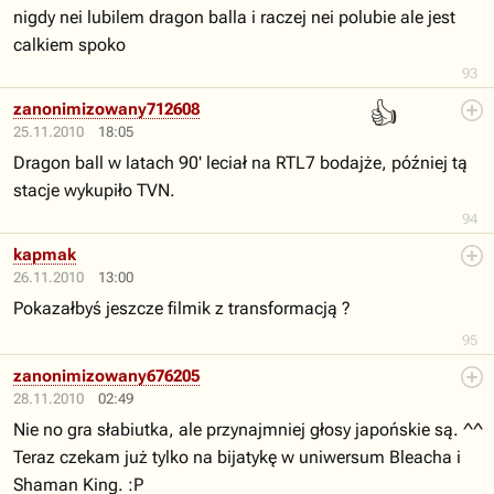
nigdy nei lubilem dragon balla i raczej nei polubie ale jest
calkiem spoko
93
👍
zanonimizowany712608
25.11.2010
18:05
Dragon ball w latach 90' leciał na RTL7 bodajże, później tą
stacje wykupiło TVN.
94
kapmak
26.11.2010
13:00
Pokazałbyś jeszcze filmik z transformacją ?
95
zanonimizowany676205
28.11.2010
02:49
Nie no gra słabiutka, ale przynajmniej głosy japońskie są. ^^
Teraz czekam już tylko na bijatykę w uniwersum Bleacha i
Shaman King. :P