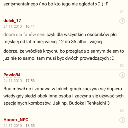
sentymentalnego ( no bo kto tego nie oglądał xD ) :P
81
dolek_17
24.11.2010
16:44
dobre dla fanów serii
czyli dla wszystkich osobników płci
męskiej od lat mniej wiecej 12 do 35 albo i więcej
dobrze, że wróciłeś krzychu bo przegląda z samym delem to
juz nie to samo, tam musi byc dwóch prowadzących :D
82
Pawlo94
24.11.2010
17:58
Buu mówił no i zabawa w takich grach zaczyna się dopiero
wtedy gdy siedzi obok inna osoba i zaczyna się używać tych
specjalnych kombosów. Jak np. Budokai Tenkaichi 3
83
Haorex_NPC
24.11.2010
18:55