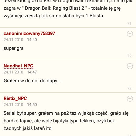
Jeżeli ktoś grał na PS2 w Dragon Ball Teknaichi 1,2 i 3 to jak
zagra w " Dragon Ball: Raging Blast 2 " - totalnie tę grę
wyśmieje zresztą tak samo słaba była 1 Blasta.
71
zanonimizowany758397
24.11.2010
14:40
super gra
72
Naodhal_NPC
24.11.2010
14:47
Grałem w demo, do dupy...
73
Rietix_NPC
24.11.2010
14:50
Serial był super, grałem na ps2 tez w jakąś część, grało się
bardzo fajnie, ale wole bijatyki typu tekken, czyli bez
żadnych jakiś latań itd