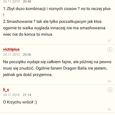
24.11.2010
20:48
1.Zbyt duzo kombinacji i roznych ciosow ? no to raczej plus
!
2.Smashowanie ? tak ale tylko poczatkujacym jak ktos
ogarnie to walka wyglada innaczej nie ma smashowania
wiec nie do konca to minus
87
victripius
24.11.2010
20:56
Na początku wydaje się całkiem fajne, ale później na pewno
musi się znudzić. Ogólnie fanem Dragon Balla nie jestem,
jednak gra dość przyjemna.
88
li_s
24.11.2010
21:14
O Krzychu wrócił :)
89