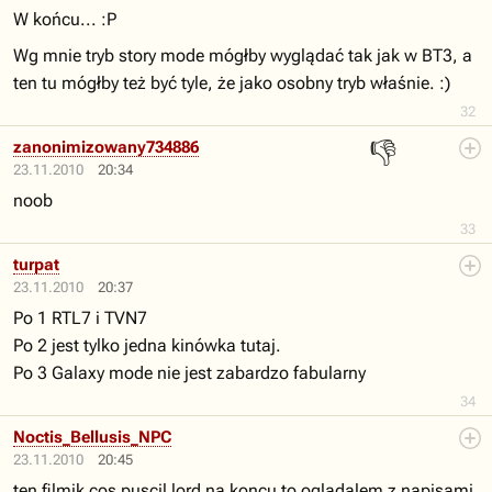
W końcu... :P
Wg mnie tryb story mode mógłby wyglądać tak jak w BT3, a
ten tu mógłby też być tyle, że jako osobny tryb właśnie. :)
32
👎
zanonimizowany734886
23.11.2010
20:34
noob
33
turpat
23.11.2010
20:37
Po 1 RTL7 i TVN7
Po 2 jest tylko jedna kinówka tutaj.
Po 3 Galaxy mode nie jest zabardzo fabularny
34
Noctis_Bellusis_NPC
23.11.2010
20:45
ten filmik cos puscil lord na koncu to ogladalem z napisami