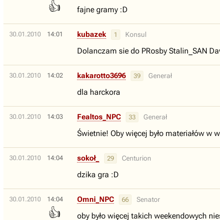
👍
fajne gramy :D
kubazek
30.01.2010
14:01
Konsul
1
Dolanczam sie do PRosby Stalin_SAN Dawa
kakarotto3696
30.01.2010
14:02
Generał
39
dla harckora
Fealtos_NPC
30.01.2010
14:03
Generał
33
Świetnie! Oby więcej było materiałów w 
sokoł_
30.01.2010
14:04
Centurion
29
dzika gra :D
Omni_NPC
30.01.2010
14:04
Senator
66
👍
oby było więcej takich weekendowych ni