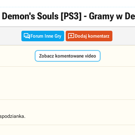
Demon's Souls [PS3] - Gramy w De


Forum Inne Gry
Dodaj komentarz
Zobacz komentowane video
espodzianka.