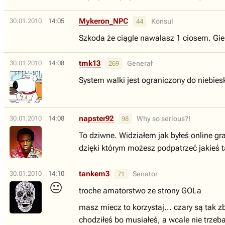
Mykeron_NPC
30.01.2010
14:05
Konsul
44
Szkoda że ciągle nawalasz 1 ciosem. Gie
tmk13
30.01.2010
14:08
Generał
269
System walki jest ograniczony do niebiesk
napster92
30.01.2010
14:08
Why so serious?!
98
To dziwne. Widziałem jak byłeś online gr
dzięki którym możesz podpatrzeć jakieś t
tankem3
30.01.2010
14:10
Senator
71
😐
troche amatorstwo ze strony GOLa
masz miecz to korzystaj... czary są tak z
chodziłeś bo musiałeś, a wcale nie trzeb