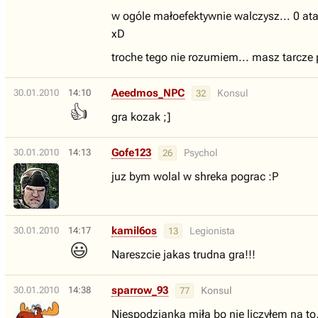
w ogóle małoefektywnie walczysz... 0 ata
xD
troche tego nie rozumiem... masz tarcze p
Aeedmos_NPC
30.01.2010
14:10
Konsul
32
👍
gra kozak ;]
Gofe123
30.01.2010
14:13
Psychol
26
juz bym wolal w shreka pograc :P
kamil6os
30.01.2010
14:17
Legionista
13
😃
Nareszcie jakas trudna gra!!!
sparrow_93
30.01.2010
14:38
Konsul
77
Niespodzianka miła bo nie liczyłem na to