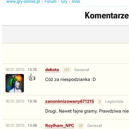
www.gry-online.pl
Forum
Gry
Inne



Komentarze 
dekota
30.01.2010
13:35
Generał
151
👍
Cóż za niespodzianka :D
zanonimizowany671215
30.01.2010
13:36
Legionista
3
Drugi. Nawet fajne gramy. Prawdziwa ni
Roylham_NPC
30.01.2010
13:48
Generał
33