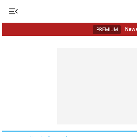

New
PREMIUM