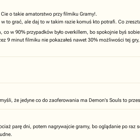
Cie o takie amatorstwo przy filmiku Gramy!.
 to grać, ale daj to w takim razie komuś kto potrafi. Co zresztą
a, co w 90% przypadków było overkillem, bo spokojnie byś sobie 
ez 9 minut filmiku nie pokazałeś nawet 30% możliwości tej gry, s
myśli, że jedyne co do zaoferowania ma Demon's Souls to przes
hociaż parę dni, potem nagrywajcie gramy, bo oglądanie po raz
nudne.