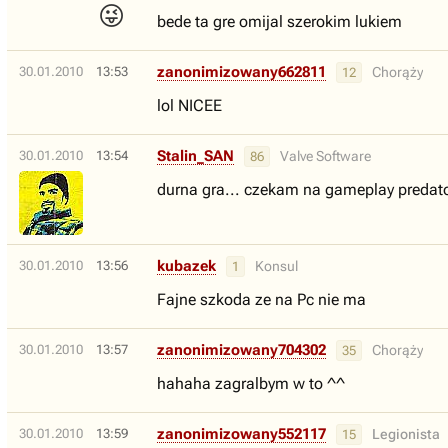
😜
bede ta gre omijal szerokim lukiem
zanonimizowany662811
30.01.2010
13:53
Chorąży
12
lol NICEE
Stalin_SAN
30.01.2010
13:54
Valve Software
86
durna gra... czekam na gameplay predat
kubazek
30.01.2010
13:56
Konsul
1
Fajne szkoda ze na Pc nie ma
zanonimizowany704302
30.01.2010
13:57
Chorąży
35
hahaha zagralbym w to ^^
zanonimizowany552117
30.01.2010
13:59
Legionista
15