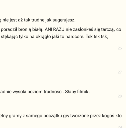
 nie jest aż tak trudne jak sugerujesz.
poradził bronią białą. ANI RAZU nie zasłoniłeś się tarczą, co
tękając tylko na okrągło jaki to hardcore. Tsk tsk tsk,
26
27
adnie wysoki poziom trudności. Słaby filmik.
28
 setny gramy z samego początku gry tworzone przez kogoś kto
29