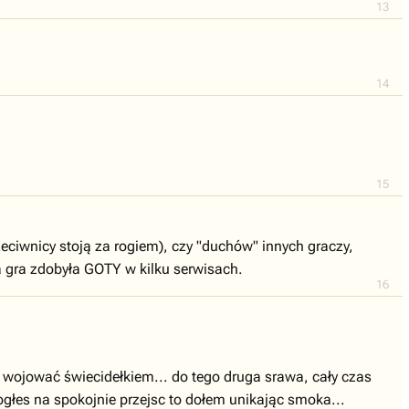
13
14
15
zeciwnicy stoją za rogiem), czy "duchów" innych graczy,
ta gra zdobyła GOTY w kilku serwisach.
16
ie wojować świecidełkiem... do tego druga srawa, cały czas
ogłes na spokojnie przejsc to dołem unikając smoka...