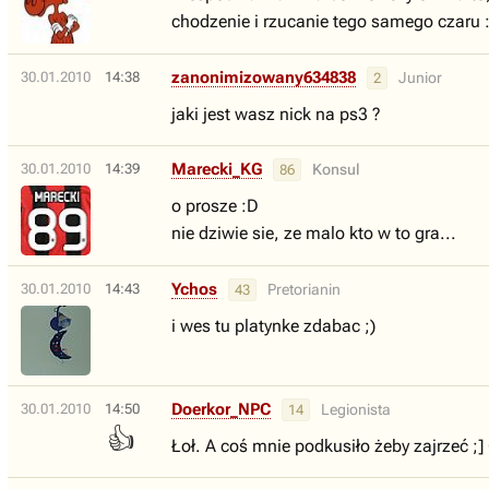
chodzenie i rzucanie tego samego czaru :
zanonimizowany634838
30.01.2010
14:38
Junior
2
jaki jest wasz nick na ps3 ?
Marecki_KG
30.01.2010
14:39
Konsul
86
o prosze :D
nie dziwie sie, ze malo kto w to gra...
Ychos
30.01.2010
14:43
Pretorianin
43
i wes tu platynke zdabac ;)
Doerkor_NPC
30.01.2010
14:50
Legionista
14
👍
Łoł. A coś mnie podkusiło żeby zajrzeć ;