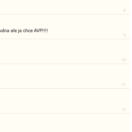
8
dna ale ja chce AVP!!!!
9
10
11
12