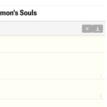
mon's Souls


1
2