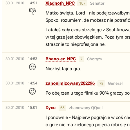
Xiadnoth_NPC
30.01.2010
14:51
Senator
107
👎
Matko święta, Lord - nie podejrzewałbym 
Spoko, rozumiem, że możesz nie potrafić w
Latałeś cały czas strzelając z Soul Arrow
w tej grze jest obowiązkiem. Poza tym prz
strasznie to nieprofesjonalne.
Bhano-ez_NPC
30.01.2010
14:53
Chorąży
7
😒
Niezbyt fajna gra.
zanonimizowany202296
30.01.2010
14:54
Generał
78
😉
Po obejrzeniu tego filmiku 90% graczy po
Dycu
30.01.2010
15:01
zbanowany QQuel
65
I ponownie - Najpierw pograjcie w coś c
o grze nie ma zielonego pojęcia robi się 