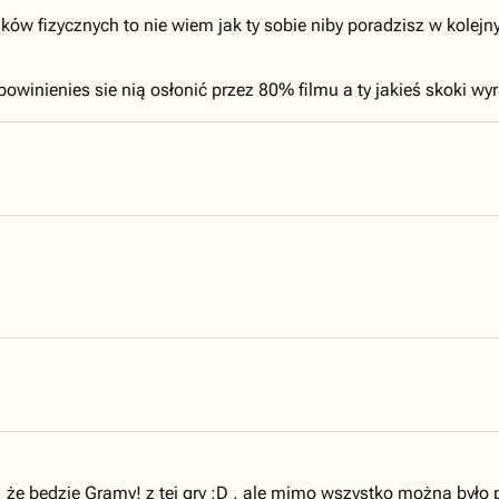
ków fizycznych to nie wiem jak ty sobie niby poradzisz w kolej
owinienies sie nią osłonić przez 80% filmu a ty jakieś skoki wyra
, że będzie Gramy! z tej gry ;D , ale mimo wszystko można było 