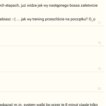
nych etapach, już widze jak wy następnego bossa załatwicie
biasz :-| ... jak wy trening przeszliście na początku? O_o
17
18
19
20
pokazać m.in. system walki bo przez te 8 minut ciągle tylko