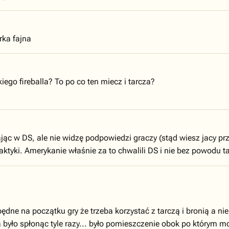
rka fajna
iego fireballa? To po co ten miecz i tarcza?
ając w DS, ale nie widzę podpowiedzi graczy (stąd wiesz jacy pr
aktyki. Amerykanie właśnie za to chwalili DS i nie bez powodu 
będne na początku gry że trzeba korzystać z tarczą i bronią a n
a było spłonąc tyle razy... było pomieszczenie obok po którym m