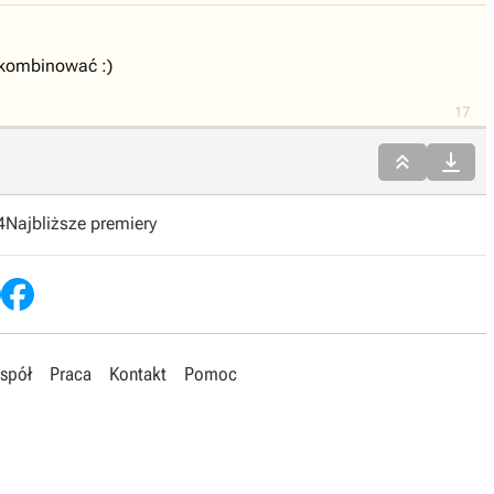
nakombinować :)
17


4
Najbliższe premiery
spół
Praca
Kontakt
Pomoc