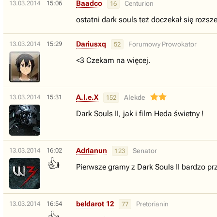
Baadco
13.03.2014
15:06
Centurion
16
ostatni dark souls też doczekał się rozsz
Dariusxq
13.03.2014
15:29
Forumowy Prowokator
52
<3 Czekam na więcej.
A.l.e.X
13.03.2014
15:31
Alekde
152
Dark Souls II, jak i film Heda świetny !
Adrianun
13.03.2014
16:02
Senator
123
👍
Pierwsze gramy z Dark Souls II bardzo pr
beldarot 12
13.03.2014
16:54
Pretorianin
77