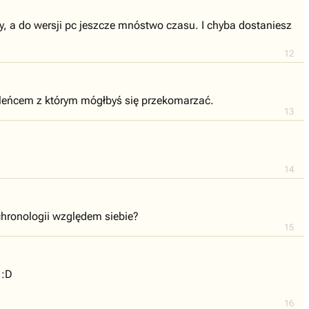
, a do wersji pc jeszcze mnóstwo czasu. I chyba dostaniesz
12
aleńcem z którym mógłbyś się przekomarzać.
13
14
chronologii względem siebie?
15
 :D
16