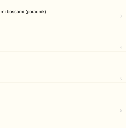
kimi bossami (poradnik)
3
4
5
6