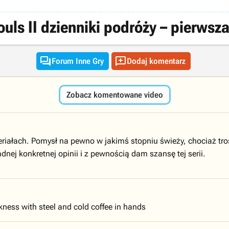
uls II dzienniki podróży – pierwsza


Forum Inne Gry
Dodaj komentarz
Zobacz komentowane video
riałach. Pomysł na pewno w jakimś stopniu świeży, chociaż tro
nej konkretnej opinii i z pewnością dam szansę tej serii.
rkness with steel and cold coffee in hands