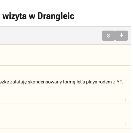
 wizyta w Drangleic


szkę zalatuję skondensowany formą let's playa rodem z YT.
1
2