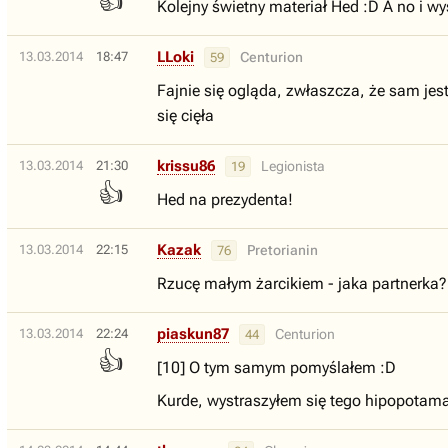
👍
Kolejny świetny materiał Hed :D A no i w
LLoki
13.03.2014
18:47
Centurion
59
Fajnie się ogląda, zwłaszcza, że sam jest
się cięła
krissu86
13.03.2014
21:30
Legionista
19
👍
Hed na prezydenta!
Kazak
13.03.2014
22:15
Pretorianin
76
Rzucę małym żarcikiem - jaka partnerka?
piaskun87
13.03.2014
22:24
Centurion
44
👍
[10] O tym samym pomyślałem :D
Kurde, wystraszyłem się tego hipopotama