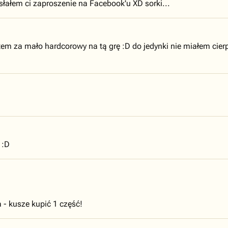
ysłałem ci zaproszenie na Facebook'u XD sorki...
em za mało hardcorowy na tą grę :D do jedynki nie miałem cierpl
 :D
 - kusze kupić 1 część!