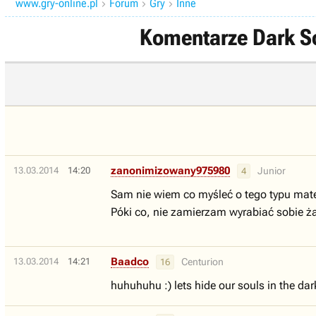
www.gry-online.pl
Forum
Gry
Inne



Komentarze Dark So
zanonimizowany975980
13.03.2014
14:20
Junior
4
Sam nie wiem co myśleć o tego typu mate
Póki co, nie zamierzam wyrabiać sobie żad
Baadco
13.03.2014
14:21
Centurion
16
huhuhuhu :) lets hide our souls in the da