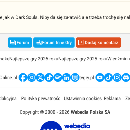
e jak w Dark Souls. Niby da się załatwić ale trzeba trochę się 



Forum
Forum Inne Gry
Dodaj komentarz
emake
Najlepsze gry 2026 roku
Najlepsze gry 2025 roku
Wiedźmin 
nline.pl:
tvgry.pl:
edakcyjna
Polityka prywatności
Ustawienia cookies
Reklama
Ze
Copyright © 2000 -
2026
Webedia Polska SA