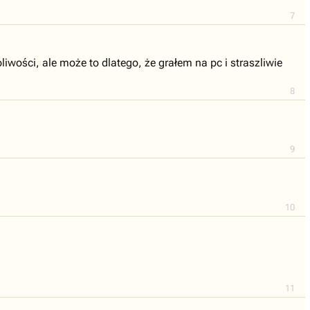
7
iwości, ale może to dlatego, że grałem na pc i straszliwie
8
9
10
11