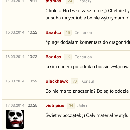
thomas_
14.03.2014
14:44
Chorąży
24
Cholera Hed wkurzasz mnie ;) Chętnie by
unsuba na youtubie bo nie wytrzymam :/
Baadco
16.03.2014
10:22
Centurion
16
*ping* dodałam komentarz do dragonride
Baadco
16.03.2014
10:23
Centurion
16
jakim cudem poradnik o bossie wylądował
Blackhawk
16.03.2014
10:29
Konsul
70
Bo nie ma to znaczenia? Bo są to oddzie
victripius
17.03.2014
20:25
Joker
94
Świetny początek ;) Cały materiał w stylu