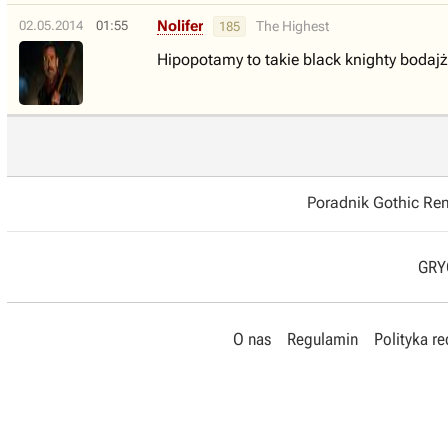
Nolifer
02.05.2014
01:55
The Highest
185
Hipopotamy to takie black knighty bodajż
Poradnik Gothic R
GRYO
O nas
Regulamin
Polityka r