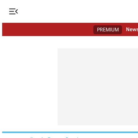

New
PREMIUM