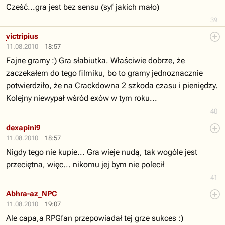
Cześć...gra jest bez sensu (syf jakich mało)
39
victripius
11.08.2010
18:57
Fajne gramy :) Gra słabiutka. Właściwie dobrze, że
zaczekałem do tego filmiku, bo to gramy jednoznacznie
potwierdziło, że na Crackdowna 2 szkoda czasu i pieniędzy.
Kolejny niewypał wśród exów w tym roku...
40
dexapini9
11.08.2010
18:57
Nigdy tego nie kupie... Gra wieje nudą, tak wogóle jest
przeciętna, więc... nikomu jej bym nie polecił
41
Abhra-az_NPC
11.08.2010
19:07
Ale capa,a RPGfan przepowiadał tej grze sukces :)