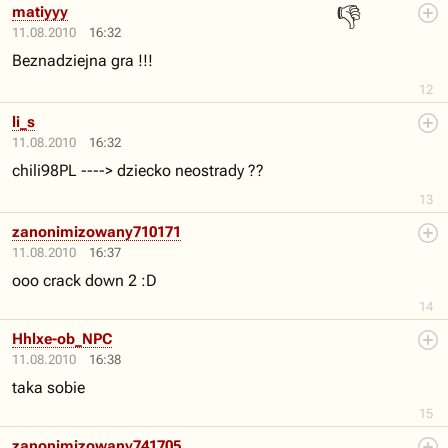
👎
matiyyy
11.08.2010
16:32
Beznadziejna gra !!!
12
li_s
11.08.2010
16:32
chili98PL ----> dziecko neostrady ??
13
zanonimizowany710171
11.08.2010
16:37
ooo crack down 2 :D
14
Hhlxe-ob_NPC
11.08.2010
16:38
taka sobie
15
zanonimizowany741705