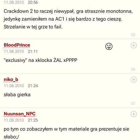
11.08.2010
20:56
Crackdown 2 to raczej niewypał, gra strasznie monotonna,
jedynkę zamieniłem na AC1 i się bardzo z tego cieszę.
Strzelanie w tej grze to fail.
55
😜
BloodPrince
11.08.2010
21:11
"exclusivy" na xklocka ŻAL xPPPP
56
niko_b
11.08.2010
21:24
słaba gierka
57
Nuunsan_NPC
11.08.2010
21:25
po tym co zobaczyłem w tym materiale gra prezentuje sie
słabo;/