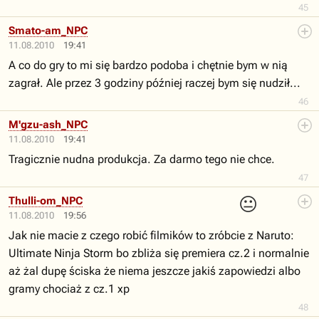
45
Smato-am_NPC
11.08.2010
19:41
A co do gry to mi się bardzo podoba i chętnie bym w nią
zagrał. Ale przez 3 godziny później raczej bym się nudził...
46
M'gzu-ash_NPC
11.08.2010
19:41
Tragicznie nudna produkcja. Za darmo tego nie chce.
47
😐
Thulli-om_NPC
11.08.2010
19:56
Jak nie macie z czego robić filmików to zróbcie z Naruto:
Ultimate Ninja Storm bo zbliża się premiera cz.2 i normalnie
aż żal dupę ściska że niema jeszcze jakiś zapowiedzi albo
gramy chociaż z cz.1 xp
48