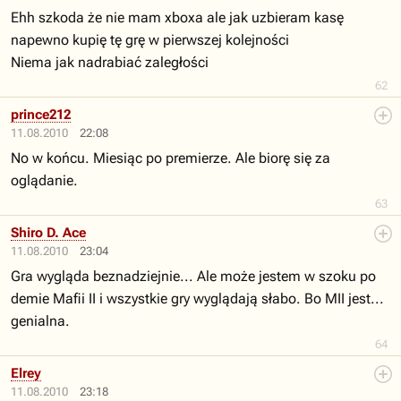
Ehh szkoda że nie mam xboxa ale jak uzbieram kasę
napewno kupię tę grę w pierwszej kolejności
Niema jak nadrabiać zaległości
62
prince212
11.08.2010
22:08
No w końcu. Miesiąc po premierze. Ale biorę się za
oglądanie.
63
Shiro D. Ace
11.08.2010
23:04
Gra wygląda beznadziejnie... Ale może jestem w szoku po
demie Mafii II i wszystkie gry wyglądają słabo. Bo MII jest...
genialna.
64
Elrey
11.08.2010
23:18