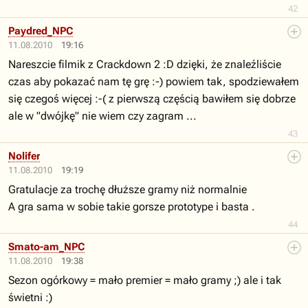
42
Paydred_NPC
11.08.2010
19:16
Nareszcie filmik z Crackdown 2 :D dzięki, że znaleźliście
czas aby pokazać nam tę grę :-) powiem tak, spodziewałem
się czegoś więcej :-( z pierwszą częścią bawiłem się dobrze
ale w "dwójkę" nie wiem czy zagram ...
43
Nolifer
11.08.2010
19:19
Gratulacje za trochę dłuższe gramy niż normalnie
A gra sama w sobie takie gorsze prototype i basta .
44
Smato-am_NPC
11.08.2010
19:38
Sezon ogórkowy = mało premier = mało gramy ;) ale i tak
świetni :)