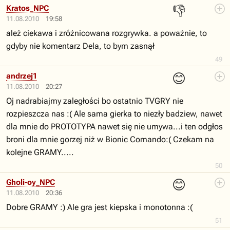
👎
Kratos_NPC
11.08.2010
19:58
ależ ciekawa i zróżnicowana rozgrywka. a poważnie, to
gdyby nie komentarz Dela, to bym zasnął
49
😊
andrzej1
11.08.2010
20:27
Oj nadrabiajmy zaległości bo ostatnio TVGRY nie
rozpieszcza nas :( Ale sama gierka to niezły badziew, nawet
dla mnie do PROTOTYPA nawet się nie umywa...i ten odgłos
broni dla mnie gorzej niż w Bionic Comando:( Czekam na
kolejne GRAMY.....
50
😊
Gholi-oy_NPC
11.08.2010
20:36
Dobre GRAMY :) Ale gra jest kiepska i monotonna :(
51