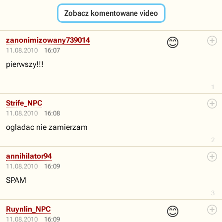
Zobacz komentowane video
😊
zanonimizowany739014
11.08.2010
16:07
pierwszy!!!
1
Strife_NPC
11.08.2010
16:08
ogladac nie zamierzam
2
annihilator94
11.08.2010
16:09
SPAM
3
😊
Ruynlin_NPC
11.08.2010
16:09