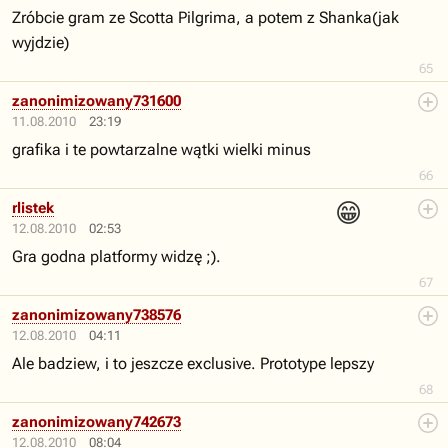
Zróbcie gram ze Scotta Pilgrima, a potem z Shanka(jak
wyjdzie)
65
zanonimizowany731600
11.08.2010
23:19
grafika i te powtarzalne wątki wielki minus
66
😁
rlistek
12.08.2010
02:53
Gra godna platformy widzę ;).
67
zanonimizowany738576
12.08.2010
04:11
Ale badziew, i to jeszcze exclusive. Prototype lepszy
68
zanonimizowany742673
12.08.2010
08:04