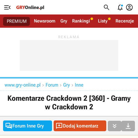




Newsroom
Gry
Rankingi
Listy
Recenzje
PREMIUM
www.gry-online.pl
Forum
Gry
Inne



Komentarze Crackdown 2 [360] - Gramy
w Crackdown 2




Forum Inne Gry
Dodaj komentarz