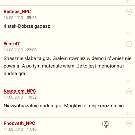
92
Rietnos_NPC
16.08.2010
09:25
rlistek-Dobrze gadasz
93
$erek47
16.08.2010
22:00
Strasznie słaba ta gra. Grałem również w demo i również nie
powala. A po tym materiale wiem, że to jest monotonna i
nudna gra
94
Kraoo-om_NPC
17.08.2010
19:32
Niewyobrażalnie nudna gra. Mogliby te misje urozmaicić.
95
👎
Phodvath_NPC
11.09.2010
17:16