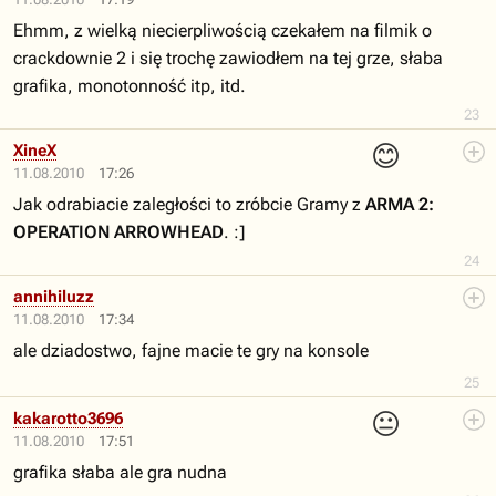
Ehmm, z wielką niecierpliwością czekałem na filmik o
crackdownie 2 i się trochę zawiodłem na tej grze, słaba
grafika, monotonność itp, itd.
23
😊
XineX
11.08.2010
17:26
Jak odrabiacie zaległości to zróbcie Gramy z
ARMA 2:
OPERATION ARROWHEAD
. :]
24
annihiluzz
11.08.2010
17:34
ale dziadostwo, fajne macie te gry na konsole
25
😐
kakarotto3696
11.08.2010
17:51
grafika słaba ale gra nudna