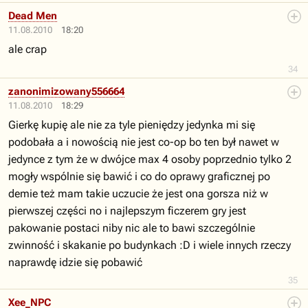
Dead Men
11.08.2010
18:20
ale crap
34
zanonimizowany556664
11.08.2010
18:29
Gierkę kupię ale nie za tyle pieniędzy jedynka mi się
podobała a i nowością nie jest co-op bo ten był nawet w
jedynce z tym że w dwójce max 4 osoby poprzednio tylko 2
mogły wspólnie się bawić i co do oprawy graficznej po
demie też mam takie uczucie że jest ona gorsza niż w
pierwszej części no i najlepszym ficzerem gry jest
pakowanie postaci niby nic ale to bawi szczególnie
zwinność i skakanie po budynkach :D i wiele innych rzeczy
naprawdę idzie się pobawić
35
Xee_NPC