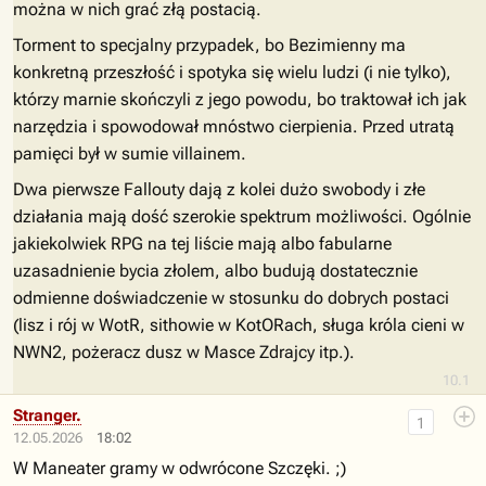
można w nich grać złą postacią.
Torment to specjalny przypadek, bo Bezimienny ma
konkretną przeszłość i spotyka się wielu ludzi (i nie tylko),
którzy marnie skończyli z jego powodu, bo traktował ich jak
narzędzia i spowodował mnóstwo cierpienia. Przed utratą
pamięci był w sumie villainem.
Dwa pierwsze Fallouty dają z kolei dużo swobody i złe
działania mają dość szerokie spektrum możliwości. Ogólnie
jakiekolwiek RPG na tej liście mają albo fabularne
uzasadnienie bycia złolem, albo budują dostatecznie
odmienne doświadczenie w stosunku do dobrych postaci
(lisz i rój w WotR, sithowie w KotORach, sługa króla cieni w
NWN2, pożeracz dusz w Masce Zdrajcy itp.).
10.1
Stranger.
1
12.05.2026
18:02
W Maneater gramy w odwrócone Szczęki. ;)