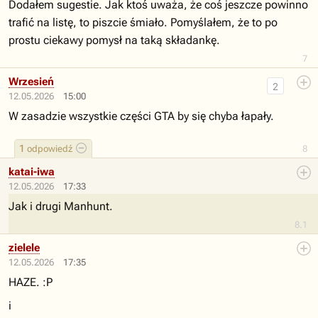
Dodałem sugestie. Jak ktoś uważa, że coś jeszcze powinno
trafić na listę, to piszcie śmiało. Pomyślałem, że to po
prostu ciekawy pomysł na taką składankę.
7
Wrzesień
2
12.05.2026
15:00
W zasadzie wszystkie części GTA by się chyba łapały.
1
odpowiedź
8
katai-iwa
12.05.2026
17:33
Jak i drugi Manhunt.
8.1
zielele
12.05.2026
17:35
HAZE. :P
i