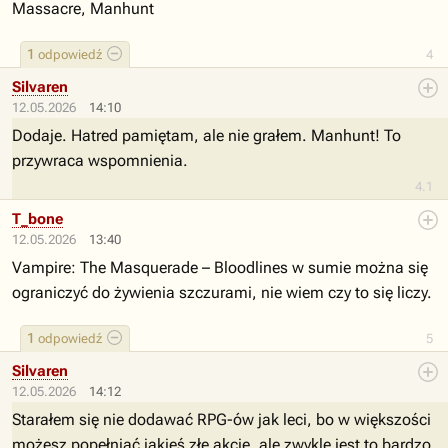
Massacre, Manhunt
1
odpowiedź
4
Silvaren
12.05.2026
14:10
Dodaje. Hatred pamiętam, ale nie grałem. Manhunt! To
przywraca wspomnienia.
4.1
T_bone
12.05.2026
13:40
Vampire: The Masquerade – Bloodlines w sumie można się
ograniczyć do żywienia szczurami, nie wiem czy to się liczy.
1
odpowiedź
5
Silvaren
12.05.2026
14:12
Starałem się nie dodawać RPG-ów jak leci, bo w większości
możesz popełniać jakieś złe akcje, ale zwykle jest to bardzo