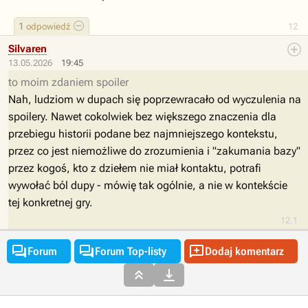
1
odpowiedź
12
Silvaren
13.05.2026
19:45
to moim zdaniem spoiler
Nah, ludziom w dupach się poprzewracało od wyczulenia na
spoilery. Nawet cokolwiek bez większego znaczenia dla
przebiegu historii podane bez najmniejszego kontekstu,
przez co jest niemożliwe do zrozumienia i "zakumania bazy"
przez kogoś, kto z dziełem nie miał kontaktu, potrafi
wywołać ból dupy - mówię tak ogólnie, a nie w kontekście
tej konkretnej gry.
12.1



Forum
Forum Top-listy
Dodaj komentarz

