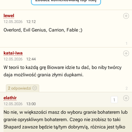
lewel
12.05.2026
12:12
Overlord, Evil Genius, Carrion, Fable ;)
1
katai-iwa
12.05.2026
12:44
W teorii to każdą grę Bioware idzie tu dać, bo niby twórcy
daja możliwość grania złymi dupkami.
2
odpowiedzi
2
elathir
1
12.05.2026
13:00
No nie, w większości masz do wyboru granie bohaterem lub
granie opryskliwym bohaterem. Czego nie zrobisz to taki
Shapard zawsze będzie tą/tym dobrym/ą, różnica jest tylko