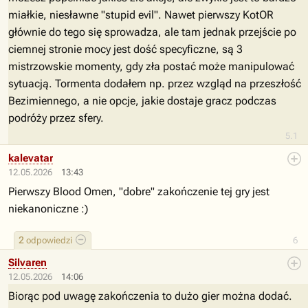
miałkie, niesławne "stupid evil". Nawet pierwszy KotOR
głównie do tego się sprowadza, ale tam jednak przejście po
ciemnej stronie mocy jest dość specyficzne, są 3
mistrzowskie momenty, gdy zła postać może manipulować
sytuacją. Tormenta dodałem np. przez wzgląd na przeszłość
Bezimiennego, a nie opcje, jakie dostaje gracz podczas
podróży przez sfery.
5.1
kalevatar
12.05.2026
13:43
Pierwszy Blood Omen, "dobre" zakończenie tej gry jest
niekanoniczne :)
2
odpowiedzi
6
Silvaren
12.05.2026
14:06
Biorąc pod uwagę zakończenia to dużo gier można dodać.