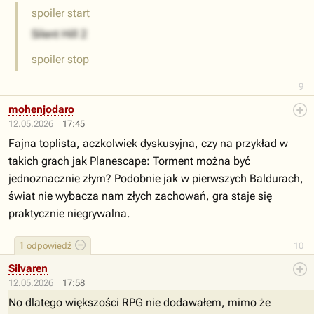
spoiler start
Silent Hill 2
spoiler stop
9
mohenjodaro
12.05.2026
17:45
Fajna toplista, aczkolwiek dyskusyjna, czy na przykład w
takich grach jak Planescape: Torment można być
jednoznacznie złym? Podobnie jak w pierwszych Baldurach,
świat nie wybacza nam złych zachowań, gra staje się
praktycznie niegrywalna.
1
odpowiedź
10
Silvaren
12.05.2026
17:58
No dlatego większości RPG nie dodawałem, mimo że