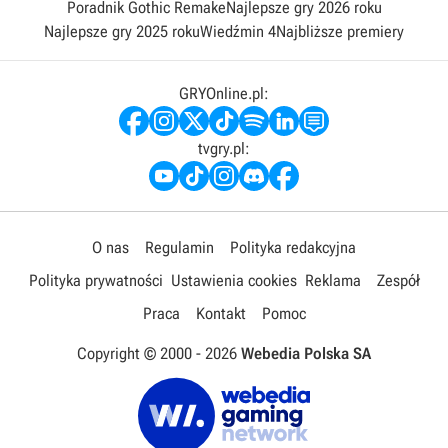
Poradnik Gothic Remake
Najlepsze gry 2026 roku
Najlepsze gry 2025 roku
Wiedźmin 4
Najbliższe premiery
GRYOnline.pl:
tvgry.pl:
O nas
Regulamin
Polityka redakcyjna
Polityka prywatności
Ustawienia cookies
Reklama
Zespół
Praca
Kontakt
Pomoc
Copyright © 2000 -
2026
Webedia Polska SA