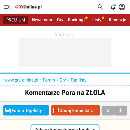




Newsroom
Gry
Rankingi
Listy
Recenzje
PREMIUM
www.gry-online.pl
Forum
Gry
Top-listy



Komentarze Pora na ZŁOLA




Forum Top-listy
Dodaj komentarz
Zobacz komentowaną top-listę