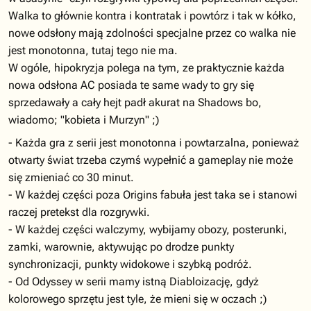
Walka to głównie kontra i kontratak i powtórz i tak w kółko,
nowe odsłony mają zdolności specjalne przez co walka nie
jest monotonna, tutaj tego nie ma.
W ogóle, hipokryzja polega na tym, ze praktycznie każda
nowa odsłona AC posiada te same wady to gry się
sprzedawały a cały hejt padł akurat na Shadows bo,
wiadomo; "kobieta i Murzyn" ;)
- Każda gra z serii jest monotonna i powtarzalna, ponieważ
otwarty świat trzeba czymś wypełnić a gameplay nie może
się zmieniać co 30 minut.
- W każdej części poza Origins fabuła jest taka se i stanowi
raczej pretekst dla rozgrywki.
- W każdej części walczymy, wybijamy obozy, posterunki,
zamki, warownie, aktywując po drodze punkty
synchronizacji, punkty widokowe i szybką podróż.
- Od Odyssey w serii mamy istną Diabloizację, gdyż
kolorowego sprzętu jest tyle, że mieni się w oczach ;)