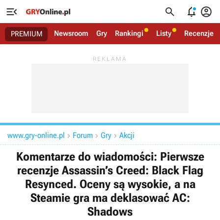




Newsroom
Gry
Rankingi
Listy
Recenzje
PREMIUM
www.gry-online.pl
Forum
Gry
Akcji



Komentarze do wiadomości: Pierwsze
recenzje Assassin’s Creed: Black Flag
Resynced. Oceny są wysokie, a na
Steamie gra ma deklasować AC:
Shadows