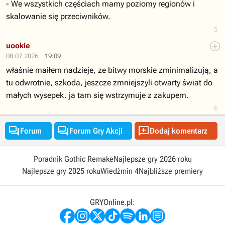
- We wszystkich częściach mamy poziomy regionów i
skalowanie się przeciwników.
5
uookie
08.07.2026
19:09
właśnie maiłem nadzieje, ze bitwy morskie zminimalizują, a
tu odwrotnie, szkoda, jeszcze zmniejszyli otwarty świat do
małych wysepek. ja tam się wstrzymuje z zakupem.
6



Forum
Forum Gry Akcji
Dodaj komentarz
Poradnik Gothic Remake
Najlepsze gry 2026 roku
Najlepsze gry 2025 roku
Wiedźmin 4
Najbliższe premiery
GRYOnline.pl: