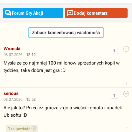


Forum Gry Akcji
Dodaj komentarz
Zobacz komentowaną wiadomość
Wronski
1
08.07.2026
15:12
Mysle ze co najmniej 100 milionow sprzedanych kopii w
tydzien, taka dobra jest gra :D
1
serious
1
08.07.2026
15:53
Ale jak to? Przecież gracze z gola wieścili gniota i upadek
Ubisoftu :D
1
odpowiedź
2