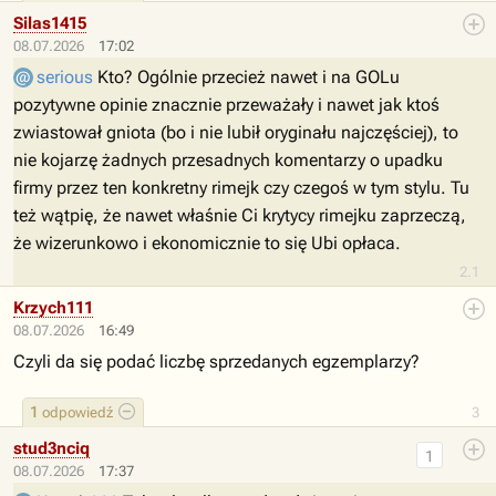
Silas1415
08.07.2026
17:02
serious
Kto? Ogólnie przecież nawet i na GOLu
pozytywne opinie znacznie przeważały i nawet jak ktoś
zwiastował gniota (bo i nie lubił oryginału najczęściej), to
nie kojarzę żadnych przesadnych komentarzy o upadku
firmy przez ten konkretny rimejk czy czegoś w tym stylu. Tu
też wątpię, że nawet właśnie Ci krytycy rimejku zaprzeczą,
że wizerunkowo i ekonomicznie to się Ubi opłaca.
2.1
Krzych111
08.07.2026
16:49
Czyli da się podać liczbę sprzedanych egzemplarzy?
1
odpowiedź
3
stud3nciq
1
08.07.2026
17:37