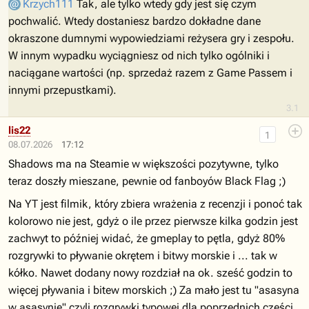
Krzych111
Tak, ale tylko wtedy gdy jest się czym
pochwalić. Wtedy dostaniesz bardzo dokładne dane
okraszone dumnymi wypowiedziami reżysera gry i zespołu.
W innym wypadku wyciągniesz od nich tylko ogólniki i
naciągane wartości (np. sprzedaż razem z Game Passem i
innymi przepustkami).
3.1
lis22
1
08.07.2026
17:12
Shadows ma na Steamie w większości pozytywne, tylko
teraz doszły mieszane, pewnie od fanboyów Black Flag ;)
Na YT jest filmik, który zbiera wrażenia z recenzji i ponoć tak
kolorowo nie jest, gdyż o ile przez pierwsze kilka godzin jest
zachwyt to później widać, że gmeplay to pętla, gdyż 80%
rozgrywki to pływanie okrętem i bitwy morskie i ... tak w
kółko. Nawet dodany nowy rozdział na ok. sześć godzin to
więcej pływania i bitew morskich ;) Za mało jest tu "asasyna
w asasynie" czyli rozgrywki typowej dla poprzednich części.