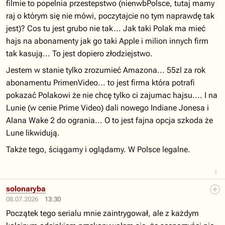
filmie to popelnia przestepstwo (nienwbPolsce, tutaj mamy
raj o którym się nie mówi, poczytajcie no tym naprawdę tak
jest)? Cos tu jest grubo nie tak... Jak taki Polak ma mieć
hajs na abonamenty jak go taki Apple i milion innych firm
tak kasują... To jest dopiero złodziejstwo.
Jestem w stanie tylko zrozumieć Amazona... 55zl za rok
abonamentu PrimenVideo... to jest firma która potrafi
pokazać Polakowi że nie chcę tylko ci zajumac hajsu.... I na
Lunie (w cenie Prime Video) dali nowego Indiane Jonesa i
Alana Wake 2 do ogrania... O to jest fajna opcja szkoda że
Lune likwidują.
Także tego, ściągamy i oglądamy. W Polsce legalne.
1
solonaryba
08.07.2026
13:30
Początek tego serialu mnie zaintrygował, ale z każdym