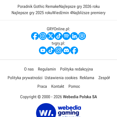
Poradnik Gothic Remake
Najlepsze gry 2026 roku
Najlepsze gry 2025 roku
Wiedźmin 4
Najbliższe premiery
GRYOnline.pl:
tvgry.pl:
O nas
Regulamin
Polityka redakcyjna
Polityka prywatności
Ustawienia cookies
Reklama
Zespół
Praca
Kontakt
Pomoc
Copyright © 2000 -
2026
Webedia Polska SA