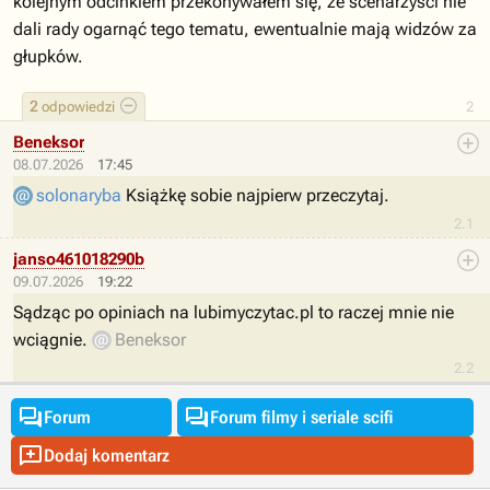
kolejnym odcinkiem przekonywałem się, że scenarzyści nie
dali rady ogarnąć tego tematu, ewentualnie mają widzów za
głupków.
2
odpowiedzi
2
Beneksor
08.07.2026
17:45
solonaryba
Książkę sobie najpierw przeczytaj.
2.1
janso461018290b
09.07.2026
19:22
Sądząc po opiniach na lubimyczytac.pl to raczej mnie nie
wciągnie.
Beneksor
2.2


Forum
Forum filmy i seriale scifi

Dodaj komentarz