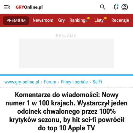




Newsroom
Gry
Rankingi
Listy
Recenzje
PREMIUM
www.gry-online.pl
Forum
Filmy i seriale
SciFi



Komentarze do wiadomości: Nowy
numer 1 w 100 krajach. Wystarczył jeden
odcinek chwalonego przez 100%
krytyków sezonu, by hit sci-fi powrócił
do top 10 Apple TV