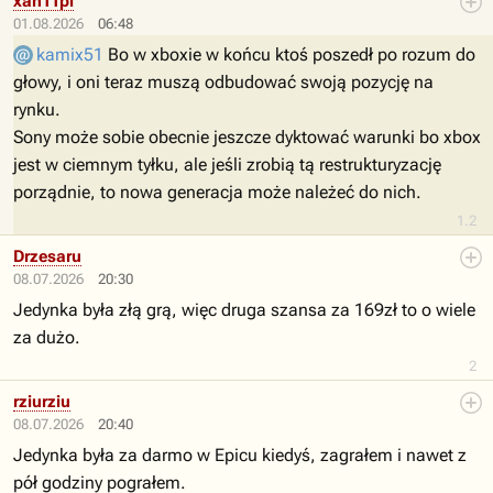
xan11pl
01.08.2026
06:48
kamix51
Bo w xboxie w końcu ktoś poszedł po rozum do
głowy, i oni teraz muszą odbudować swoją pozycję na
rynku.
Sony może sobie obecnie jeszcze dyktować warunki bo xbox
jest w ciemnym tyłku, ale jeśli zrobią tą restrukturyzację
porządnie, to nowa generacja może należeć do nich.
1.2
Drzesaru
08.07.2026
20:30
Jedynka była złą grą, więc druga szansa za 169zł to o wiele
za dużo.
2
rziurziu
08.07.2026
20:40
Jedynka była za darmo w Epicu kiedyś, zagrałem i nawet z
pół godziny pograłem.