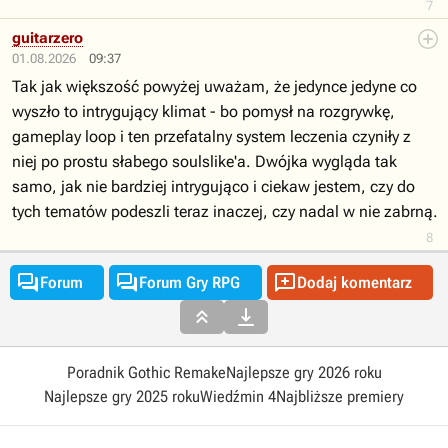
7
guitarzero
01.08.2026
09:37
Tak jak większość powyżej uważam, że jedynce jedyne co
wyszło to intrygujący klimat - bo pomysł na rozgrywkę,
gameplay loop i ten przefatalny system leczenia czyniły z
niej po prostu słabego soulslike'a. Dwójka wygląda tak
samo, jak nie bardziej intrygująco i ciekaw jestem, czy do
tych tematów podeszli teraz inaczej, czy nadal w nie zabrną.
8



Forum
Forum Gry RPG
Dodaj komentarz


Poradnik Gothic Remake
Najlepsze gry 2026 roku
Najlepsze gry 2025 roku
Wiedźmin 4
Najbliższe premiery