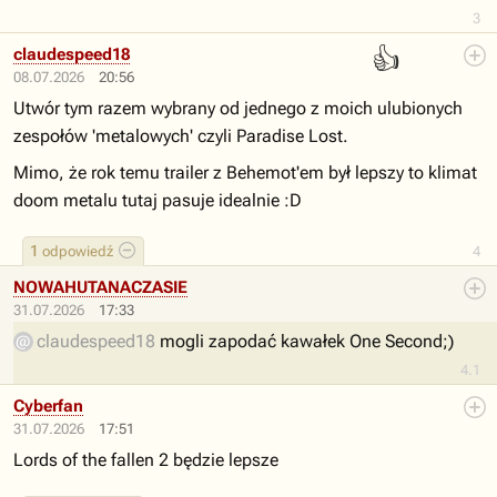
3
👍
claudespeed18
08.07.2026
20:56
Utwór tym razem wybrany od jednego z moich ulubionych
zespołów 'metalowych' czyli Paradise Lost.
Mimo, że rok temu trailer z Behemot'em był lepszy to klimat
doom metalu tutaj pasuje idealnie :D
1
odpowiedź
4
NOWAHUTANACZASIE
31.07.2026
17:33
claudespeed18
mogli zapodać kawałek One Second;)
4.1
Cyberfan
31.07.2026
17:51
Lords of the fallen 2 będzie lepsze