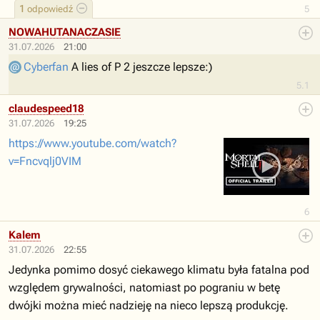
1
odpowiedź
5
NOWAHUTANACZASIE
31.07.2026
21:00
Cyberfan
A lies of P 2 jeszcze lepsze:)
5.1
claudespeed18
31.07.2026
19:25
https://www.youtube.com/watch?
v=Fncvqlj0VIM
6
Kalem
31.07.2026
22:55
Jedynka pomimo dosyć ciekawego klimatu była fatalna pod
względem grywalności, natomiast po pograniu w betę
dwójki można mieć nadzieję na nieco lepszą produkcję.