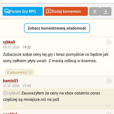




Forum Gry RPG
Dodaj komentarz
Zobacz komentowaną wiadomość
rybka5
08.07.2026
19:32
Zobaczcie sobie ceny tej gry i teraz pomyślcie co będzie jak
sony całkiem płyty uwali. Z marżą odlecą w kosmos.
2
odpowiedzi
1
kamix51
31.07.2026
17:12
rybka5
Zauważyłem że ceny na xbox ostatnio coraz
częściej są mniejsze niż na ps5
1.1