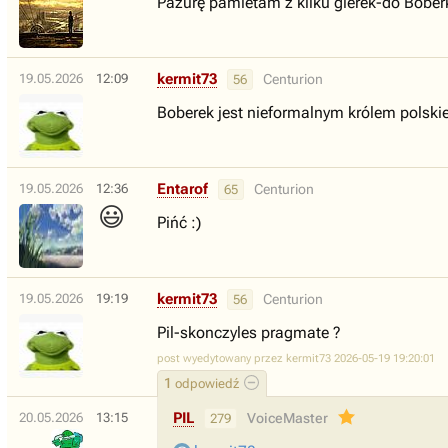
Pazurę pamietam z kilku gierek-do Bober
kermit73
19.05.2026
12:09
Centurion
56
Boberek jest nieformalnym królem polsk
Entarof
19.05.2026
12:36
Centurion
65
😃
Pińć :)
kermit73
19.05.2026
19:19
Centurion
56
Pil-skonczyles pragmate ?
post wyedytowany przez kermit73 2026-05-19 19:20:01
1
odpowiedź
PIL
20.05.2026
13:15
VoiceMaster
279