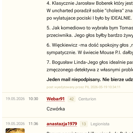
4. Klasycznie Jarosław Boberek który jes
W uncharted poradził sobie "cholera" zn
po wylatujace pociski I było by IDEALNIE.
5. Jak komediowo to wybrała bym Tomasz
przeciwnika. Jego głos byłby bardzo żyw
6. Więckiewicz -ma dość spokojny głos ,ni
sympatycznie. W świecie Mouse P.I. dałby
7. Bogusław Linda-Jego głos idealnie pas
zmęczonego detektywa z własnymi proble
Jeden mail niepodpisany. Nie bierze udz
post wyedytowany przez PIL 2026-05-19 10:34:11
Webar91
19.05.2026
10:30
Centurion
42
Czwórka
anastazja1979
19.05.2026
11:36
Legionista
13