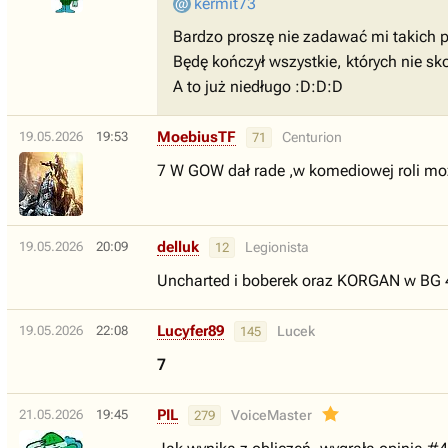
kermit73
Bardzo proszę nie zadawać mi takich 
Będę kończył wszystkie, których nie s
A to już niedługo :D:D:D
MoebiusTF
19.05.2026
19:53
Centurion
71
7 W GOW dał rade ,w komediowej roli moż
delluk
19.05.2026
20:09
Legionista
12
Uncharted i boberek oraz KORGAN w BG 
Lucyfer89
19.05.2026
22:08
Lucek
145
7
PIL
21.05.2026
19:45
VoiceMaster
279