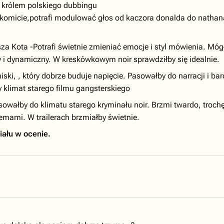
t królem polskiego dubbingu
akomicie,potrafi modulować głos od kaczora donalda do nathana
a Kota -Potrafi świetnie zmieniać emocje i styl mówienia. Mó
y i dynamiczny. W kreskówkowym noir sprawdziłby się idealnie.
ski, , który dobrze buduje napięcie. Pasowałby do narracji i ba
 klimat starego filmu gangsterskiego
owałby do klimatu starego kryminału noir. Brzmi twardo, trochę
mami. W trailerach brzmiałby świetnie.
iału w ocenie.