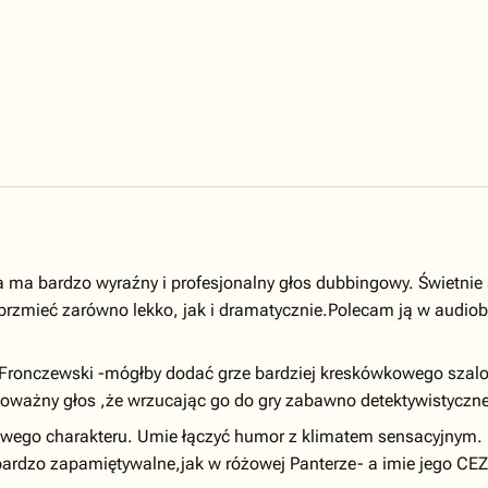
ma bardzo wyraźny i profesjonalny głos dubbingowy. Świetnie sp
 brzmieć zarówno lekko, jak i dramatycznie.Polecam ją w audiob
 Fronczewski -mógłby dodać grze bardziej kreskówkowego szalo
ważny głos ,że wrzucając go do gry zabawno detektywistycznej
owego charakteru. Umie łączyć humor z klimatem sensacyjnym.
y bardzo zapamiętywalne,jak w różowej Panterze- a imie jego 