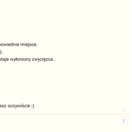
powiednie miejsce.
).
staje wyłoniony zwycięzca .
asz oczywiście ;)
1
3