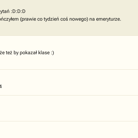
pytań :D:D:D
kończyłem (prawie co tydzień coś nowego) na emeryturze.
e też by pokazał klase :)
4