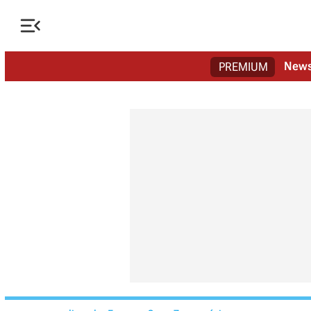

New
PREMIUM