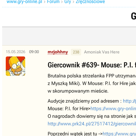
www.gry-online.pl
Forum
Gry
Zręcznościowe



G
mrjohhny
15.05.2026
09:00
Amoniak Vas Here
238
Giercownik #639- Mouse: P.I. f
Brutalna polska strzelanka FPP utrzymana
z Myszką Miki). W Mouse: P.I. for Hire
w skorumpowanym mieście.
Audycje znajdziemy pod adresem :
http:/
Mouse: P.I. for Hire>
https://www.gry-onli
O nagrodach dowiemy się na stronie jak s
http://www.prk24.pl/27517412/giercowni
Poprzedni wątek jest tu ->
https://www.gr