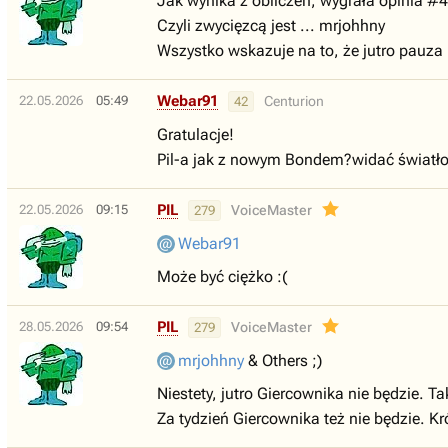
Jak wynika z obliczeń, wygrała opinia #4
Czyli zwycięzcą jest ... mrjohhny
Wszystko wskazuje na to, że jutro pauza 
Webar91
22.05.2026
05:49
Centurion
42
Gratulacje!
Pil-a jak z nowym Bondem?widać światło
PIL
22.05.2026
09:15
VoiceMaster
279
Webar91
Może być ciężko :(
PIL
28.05.2026
09:54
VoiceMaster
279
mrjohhny
& Others ;)
Niestety, jutro Giercownika nie będzie. T
Za tydzień Giercownika też nie będzie. K