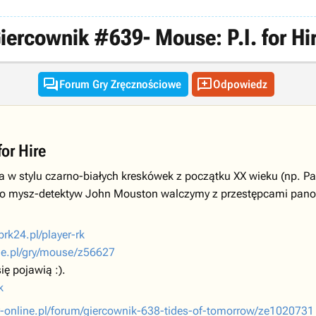
iercownik #639- Mouse: P.I. for Hi


Forum Gry Zręcznościowe
Odpowiedz
or Hire
 w stylu czarno-białych kreskówek z początku XX wieku (np. Pa
 jako mysz-detektyw John Mouston walczymy z przestępcami pano
/prk24.pl/player-rk
ne.pl/gry/mouse/z56627
ię pojawią :).
k
y-online.pl/forum/giercownik-638-tides-of-tomorrow/ze1020731