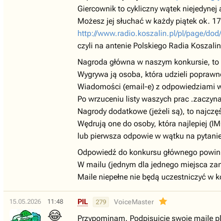
Giercownik to cykliczny wątek niejedynej 
Możesz jej słuchać w każdy piątek ok. 17.
http://www.radio.koszalin.pl/pl/page/dod
czyli na antenie Polskiego Radia Koszalin
Nagroda główna w naszym konkursie, to z
Wygrywa ją osoba, która udzieli poprawn
Wiadomości (email-e) z odpowiedziami w
Po wrzuceniu listy waszych prac .zaczyna
Nagrody dodatkowe (jeżeli są), to najczęś
Wędrują one do osoby, która najlepiej (
lub pierwsza odpowie w wątku na pytani
Odpowiedź do konkursu głównego powini
W mailu (jednym dla jednego miejsca zam
Maile niepełne nie będą uczestniczyć w k
PIL
15.05.2026
11:48
VoiceMaster
279
😂
Przypominam. Podpisujcie swoje maile pl