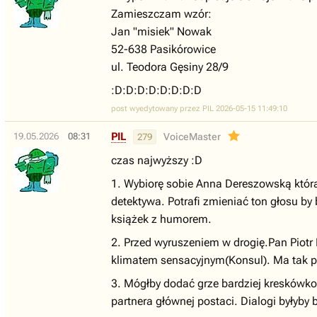
Zamieszczam wzór:
Jan "misiek" Nowak
52-638 Pasikórowice
ul. Teodora Gęsiny 28/9
:D:D:D:D:D:D:D:D
post wyedytowany przez PIL 2026-05-15 11:49:10
PIL
19.05.2026
08:31
VoiceMaster
279
czas najwyższy :D
1. Wybiorę sobie Anna Dereszowską która 
detektywa. Potrafi zmieniać ton głosu by
książek z humorem.
2. Przed wyruszeniem w drogię.Pan Piotr
klimatem sensacyjnym(Konsul). Ma tak po
3. Mógłby dodać grze bardziej kreskówk
partnera głównej postaci. Dialogi byłyb