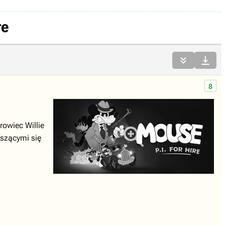
re


8
rowiec Willie
szącymi się