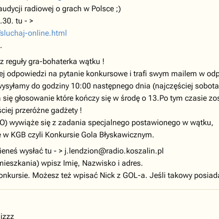
audycji radiowej o grach w Polsce ;)
30. tu - >
/sluchaj-online.html
.
 reguły gra-bohaterka wątku !
ej odpowiedzi na pytanie konkursowe i trafi swym mailem w od
ysyłamy do godziny 10:00 następnego dnia (najczęściej sobota
 się głosowanie które kończy się w środę o 13.Po tym czasie zo
ciej przeróżne gadżety !
IMO) wywiąże się z zadania specjalnego postawionego w wątku,
e w KGB czyli Konkursie Gola Błyskawicznym.
eneś wysłać tu - >
j.lendzion@radio.koszalin.pl
ieszkania) wpisz Imię, Nazwisko i adres.
onkursie. Możesz też wpisać Nick z GOL-a. Jeśli takowy posiad
izzz