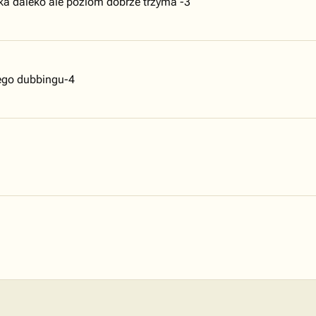
ka daleko ale poziom dobrze trzyma -3
iego dubbingu-4