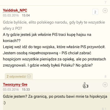
7
Yaiddrak_NPC
2
03.03.2016
15:04
Gdzie byliście, elito polskiego narodu, gdy były te wszystkie
afery z PO?
A ty gdzie jesteś jak właśnie PiS traci kupę hajsu na
koniach??
Lepiej weź idź do tego wojska, które właśnie PiS przywrócił.
Jestem osobą niepełnosprawną - PiS chciał zabrać
hospicjom wszystkie pieniądze za opiekę, ale po protestach
zrezygnowali. I gdzie wtedy byłeś Polaku? No gdzie?
2
odpowiedzi
8
👍
Tworzymy Gre
03.03.2016
15:33
Gdzie jestem? Za granicą, po prostu bawi mnie ta hipokryzja
:)
8.1