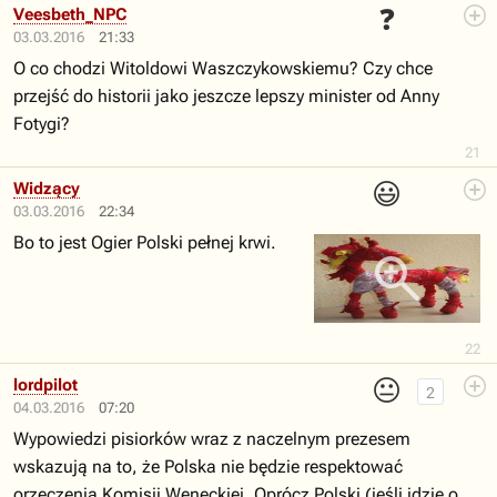
❓
Veesbeth_NPC
03.03.2016
21:33
O co chodzi Witoldowi Waszczykowskiemu? Czy chce
przejść do historii jako jeszcze lepszy minister od Anny
Fotygi?
21
😃
Widzący
03.03.2016
22:34
Bo to jest Ogier Polski pełnej krwi.
22
😐
lordpilot
2
04.03.2016
07:20
Wypowiedzi pisiorków wraz z naczelnym prezesem
wskazują na to, że Polska nie będzie respektować
orzeczenia Komisji Weneckiej. Oprócz Polski (jeśli idzie o