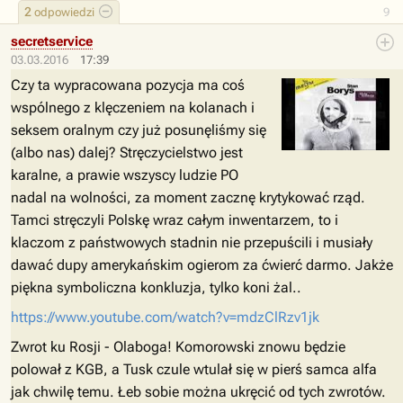
2
odpowiedzi
9
secretservice
03.03.2016
17:39
Czy ta wypracowana pozycja ma coś
wspólnego z klęczeniem na kolanach i
seksem oralnym czy już posunęliśmy się
(albo nas) dalej? Stręczycielstwo jest
karalne, a prawie wszyscy ludzie PO
nadal na wolności, za moment zacznę krytykować rząd.
Tamci stręczyli Polskę wraz całym inwentarzem, to i
klaczom z państwowych stadnin nie przepuścili i musiały
dawać dupy amerykańskim ogierom za ćwierć darmo. Jakże
piękna symboliczna konkluzja, tylko koni żal..
https://www.youtube.com/watch?v=mdzClRzv1jk
Zwrot ku Rosji - Olaboga! Komorowski znowu będzie
polował z KGB, a Tusk czule wtulał się w pierś samca alfa
jak chwilę temu. Łeb sobie można ukręcić od tych zwrotów.