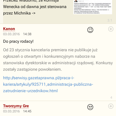
Przecież wiadomo, że Komisja
Wenecka od dawna jest sterowana
przez Michnika ->
3.1
😉
Kanon
03.03.2016
14:38
Do pracy rodacy!
Od 23 stycznia kancelaria premiera nie publikuje już
ogłoszeń o otwartym i konkurencyjnym naborze na
stanowiska dyrektorskie w administracji rządowej. Konkursy
zostały zastąpione powołaniem.
http://serwisy.gazetaprawna.pl/praca-i-
kariera/artykuly/925711,administracja-publiczna-
zatrudnienie-urzednikow.html
4
😒
Tworzymy Gre
03.03.2016
14:45