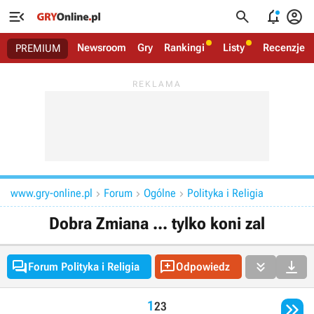




Newsroom
Gry
Rankingi
Listy
Recenzje
PREMIUM
www.gry-online.pl
Forum
Ogólne
Polityka i Religia



Dobra Zmiana ... tylko koni zal




Forum Polityka i Religia
Odpowiedz

1
2
3