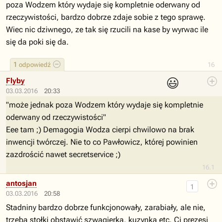
poza Wodzem który wydaje się kompletnie oderwany od
rzeczywistości, bardzo dobrze zdaje sobie z tego sprawę.
Wiec nic dziwnego, ze tak się rzucili na kase by wyrwac ile
się da poki się da.
1
odpowiedź
16
😃
Flyby
03.03.2016
20:33
"może jednak poza Wodzem który wydaje się kompletnie
oderwany od rzeczywistości"
Eee tam ;) Demagogia Wodza cierpi chwilowo na brak
inwencji twórczej. Nie to co Pawłowicz, której powinien
zazdrościć nawet secretservice ;)
16.1
antosjan
1
03.03.2016
20:58
Stadniny bardzo dobrze funkcjonowały, zarabiały, ale nie,
trzeba stołki obstawić szwagierką, kuzynką etc. Ci prezesi