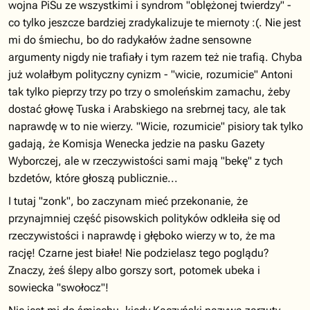
wojna PiSu ze wszystkimi i syndrom "oblężonej twierdzy" -
co tylko jeszcze bardziej zradykalizuje te miernoty :(. Nie jest
mi do śmiechu, bo do radykałów żadne sensowne
argumenty nigdy nie trafiały i tym razem też nie trafią. Chyba
już wolałbym polityczny cynizm - "wicie, rozumicie" Antoni
tak tylko pieprzy trzy po trzy o smoleńskim zamachu, żeby
dostać głowę Tuska i Arabskiego na srebrnej tacy, ale tak
naprawdę w to nie wierzy. "Wicie, rozumicie" pisiory tak tylko
gadają, że Komisja Wenecka jedzie na pasku Gazety
Wyborczej, ale w rzeczywistości sami mają "bekę" z tych
bzdetów, które głoszą publicznie...
I tutaj "zonk", bo zaczynam mieć przekonanie, że
przynajmniej część pisowskich polityków odkleiła się od
rzeczywistości i naprawdę i głęboko wierzy w to, że ma
rację! Czarne jest białe! Nie podzielasz tego poglądu?
Znaczy, żeś ślepy albo gorszy sort, potomek ubeka i
sowiecka "swołocz"!