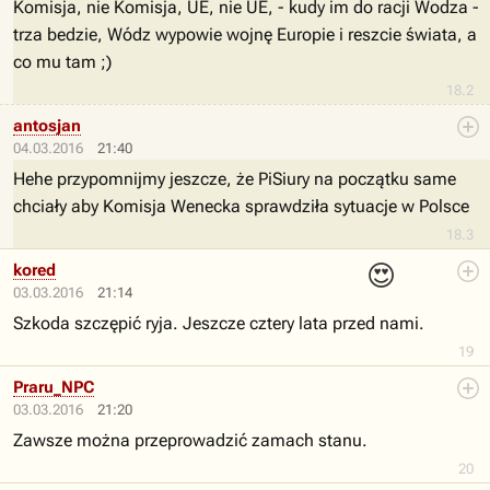
Komisja, nie Komisja, UE, nie UE, - kudy im do racji Wodza -
trza bedzie, Wódz wypowie wojnę Europie i reszcie świata, a
co mu tam ;)
18.2
antosjan
04.03.2016
21:40
Hehe przypomnijmy jeszcze, że PiSiury na początku same
chciały aby Komisja Wenecka sprawdziła sytuacje w Polsce
18.3
😍
kored
03.03.2016
21:14
Szkoda szczępić ryja. Jeszcze cztery lata przed nami.
19
Praru_NPC
03.03.2016
21:20
Zawsze można przeprowadzić zamach stanu.
20