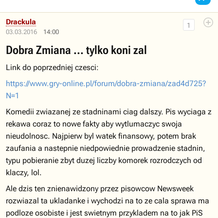
Drackula
1
03.03.2016
14:00
Dobra Zmiana ... tylko koni zal
Link do poprzedniej czesci:
https://www.gry-online.pl/forum/dobra-zmiana/zad4d725?
N=1
Komedii zwiazanej ze stadninami ciag dalszy. Pis wyciaga z
rekawa coraz to nowe fakty aby wytlumaczyc swoja
nieudolnosc. Najpierw byl watek finansowy, potem brak
zaufania a nastepnie niedpowiednie prowadzenie stadnin,
typu pobieranie zbyt duzej liczby komorek rozrodczych od
klaczy, lol.
Ale dzis ten znienawidzony przez pisowcow Newsweek
rozwiazal ta ukladanke i wychodzi na to ze cala sprawa ma
podloze osobiste i jest swietnym przykladem na to jak PiS