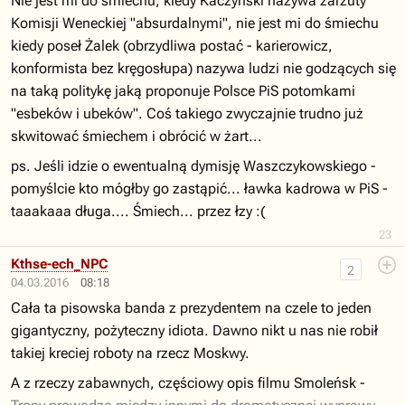
Nie jest mi do śmiechu, kiedy Kaczyński nazywa zarzuty
Komisji Weneckiej "absurdalnymi", nie jest mi do śmiechu
kiedy poseł Żalek (obrzydliwa postać - karierowicz,
konformista bez kręgosłupa) nazywa ludzi nie godzących się
na taką politykę jaką proponuje Polsce PiS potomkami
"esbeków i ubeków". Coś takiego zwyczajnie trudno już
skwitować śmiechem i obrócić w żart...
ps. Jeśli idzie o ewentualną dymisję Waszczykowskiego -
pomyślcie kto mógłby go zastąpić... ławka kadrowa w PiS -
taaakaaa długa.... Śmiech... przez łzy :(
23
Kthse-ech_NPC
2
04.03.2016
08:18
Cała ta pisowska banda z prezydentem na czele to jeden
gigantyczny, pożyteczny idiota. Dawno nikt u nas nie robił
takiej kreciej roboty na rzecz Moskwy.
A z rzeczy zabawnych, częściowy opis filmu Smoleńsk -