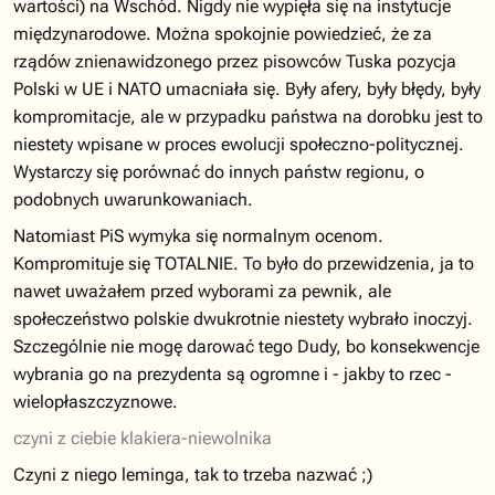
wartości) na Wschód. Nigdy nie wypięła się na instytucje
międzynarodowe. Można spokojnie powiedzieć, że za
rządów znienawidzonego przez pisowców Tuska pozycja
Polski w UE i NATO umacniała się. Były afery, były błędy, były
kompromitacje, ale w przypadku państwa na dorobku jest to
niestety wpisane w proces ewolucji społeczno-politycznej.
Wystarczy się porównać do innych państw regionu, o
podobnych uwarunkowaniach.
Natomiast PiS wymyka się normalnym ocenom.
Kompromituje się TOTALNIE. To było do przewidzenia, ja to
nawet uważałem przed wyborami za pewnik, ale
społeczeństwo polskie dwukrotnie niestety wybrało inoczyj.
Szczególnie nie mogę darować tego Dudy, bo konsekwencje
wybrania go na prezydenta są ogromne i - jakby to rzec -
wielopłaszczyznowe.
czyni z ciebie klakiera-niewolnika
Czyni z niego leminga, tak to trzeba nazwać ;)