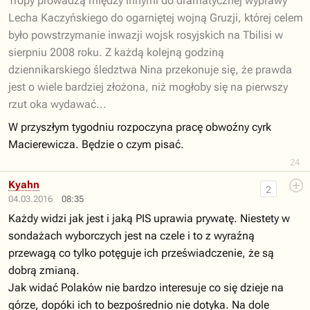
Tropy prowadzą między innymi do dramatycznej wyprawy
Lecha Kaczyńskiego do ogarniętej wojną Gruzji, której celem
było powstrzymanie inwazji wojsk rosyjskich na Tbilisi w
sierpniu 2008 roku. Z każdą kolejną godziną
dziennikarskiego śledztwa Nina przekonuje się, że prawda
jest o wiele bardziej złożona, niż mogłoby się na pierwszy
rzut oka wydawać...
W przyszłym tygodniu rozpoczyna pracę obwoźny cyrk
Macierewicza. Będzie o czym pisać.
24
Kyahn
2
04.03.2016
08:35
Każdy widzi jak jest i jaką PIS uprawia prywatę. Niestety w
sondażach wyborczych jest na czele i to z wyraźną
przewagą co tylko potęguje ich przeświadczenie, że są
dobrą zmianą.
Jak widać Polaków nie bardzo interesuje co się dzieje na
górze, dopóki ich to bezpośrednio nie dotyka. Na dole