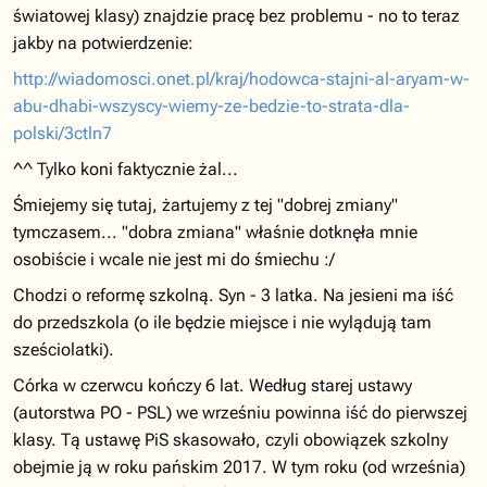
światowej klasy) znajdzie pracę bez problemu - no to teraz
jakby na potwierdzenie:
http://wiadomosci.onet.pl/kraj/hodowca-stajni-al-aryam-w-
abu-dhabi-wszyscy-wiemy-ze-bedzie-to-strata-dla-
polski/3ctln7
^^ Tylko koni faktycznie żal...
Śmiejemy się tutaj, żartujemy z tej "dobrej zmiany"
tymczasem... "dobra zmiana" właśnie dotknęła mnie
osobiście i wcale nie jest mi do śmiechu :/
Chodzi o reformę szkolną. Syn - 3 latka. Na jesieni ma iść
do przedszkola (o ile będzie miejsce i nie wylądują tam
sześciolatki).
Córka w czerwcu kończy 6 lat. Według starej ustawy
(autorstwa PO - PSL) we wrześniu powinna iść do pierwszej
klasy. Tą ustawę PiS skasowało, czyli obowiązek szkolny
obejmie ją w roku pańskim 2017. W tym roku (od września)