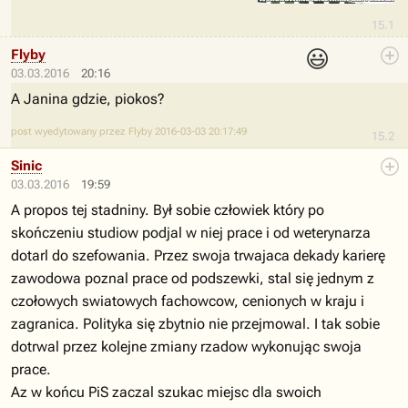
15.1
😃
Flyby
03.03.2016
20:16
A Janina gdzie, piokos?
post wyedytowany przez Flyby 2016-03-03 20:17:49
15.2
Sinic
03.03.2016
19:59
A propos tej stadniny. Był sobie człowiek który po
skończeniu studiow podjal w niej prace i od weterynarza
dotarl do szefowania. Przez swoja trwajaca dekady karierę
zawodowa poznal prace od podszewki, stal się jednym z
czołowych swiatowych fachowcow, cenionych w kraju i
zagranica. Polityka się zbytnio nie przejmowal. I tak sobie
dotrwal przez kolejne zmiany rzadow wykonując swoja
prace.
Az w końcu PiS zaczal szukac miejsc dla swoich