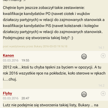
Chętnie bym jeszcze zobaczył takie zestawienie:
kwalifikacje kandydatów PO (nawet ciotek i wujków
działaczy partyjnych) w relacji do zajmowanych stanowisk a
kwalifikacje kandydatów PiS (nawet koleżanek i kolegów
działaczy partyjnych) w relacji do zajmowanych stanowisk.
Podejmujesz się stworzenia takiej listy? :)
post wyedytowany przez Bukary 2016-03-03 19:16:18
14.1
😃
Kanon
03.03.2016
19:55
2012 rok...ktoś tu chyba tęskni za byciem w opozycji. A tu
rok 2016 wszystkie ręce na pokładzie, koło sterowe w rękach
i....chuj.
14.2
😃
Flyby
03.03.2016
20:47
Lutz nie podejmie się stworzenia takiej listy, Bukary .. na