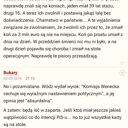
naprawdę znali się na koniach, jeden miał 39 lat stażu,
drugi 16. A teraz ich zwolnili i postawią jakąś lalę bez
doświadczenia. Chamstwo w państwie... A te wyjaśnienia
związane ze zwolnieniem, że zwolnili ich przez to, że zmarł
koń za 3 mln euro są nie na miejscu. Koń po prostu umarł z
dnia na dzień. W przeddzień śmierci nic mu ni było, a na
drugi dzień pojawiła się choroba i zmarł na stole
operacyjnym. Naprawdę te pisiory przesadzają.
17
Bukary
03.03.2016
21:13
No i pozamiatane. Wódz wydał wyrok: "Komisja Wenecka
cechuje się wyraźnym nastawieniem politycznym", a jej
opinia jest "absurdalna".
A zatem: będą iść w zaparte. Jeśli ktoś miał jeszcze jakieś
wątpliwości co do intencji PiS-u... no to już wszystkie karty
są na stole.