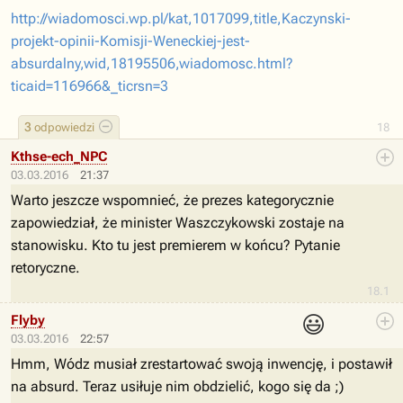
http://wiadomosci.wp.pl/kat,1017099,title,Kaczynski-
projekt-opinii-Komisji-Weneckiej-jest-
absurdalny,wid,18195506,wiadomosc.html?
ticaid=116966&_ticrsn=3
3
odpowiedzi
18
Kthse-ech_NPC
03.03.2016
21:37
Warto jeszcze wspomnieć, że prezes kategorycznie
zapowiedział, że minister Waszczykowski zostaje na
stanowisku. Kto tu jest premierem w końcu? Pytanie
retoryczne.
18.1
😃
Flyby
03.03.2016
22:57
Hmm, Wódz musiał zrestartować swoją inwencję, i postawił
na absurd. Teraz usiłuje nim obdzielić, kogo się da ;)