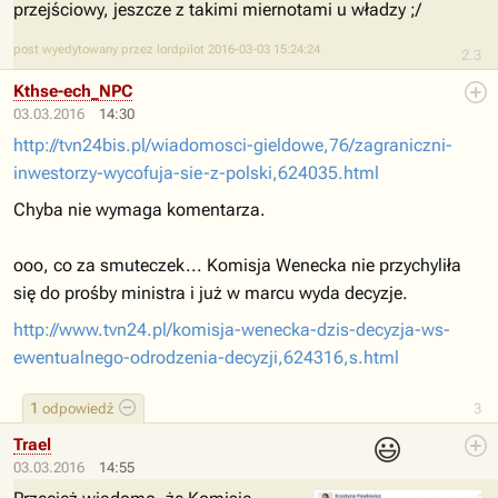
przejściowy, jeszcze z takimi miernotami u władzy ;/
post wyedytowany przez lordpilot 2016-03-03 15:24:24
2.3
Kthse-ech_NPC
03.03.2016
14:30
http://tvn24bis.pl/wiadomosci-gieldowe,76/zagraniczni-
inwestorzy-wycofuja-sie-z-polski,624035.html
Chyba nie wymaga komentarza.
ooo, co za smuteczek... Komisja Wenecka nie przychyliła
się do prośby ministra i już w marcu wyda decyzje.
http://www.tvn24.pl/komisja-wenecka-dzis-decyzja-ws-
ewentualnego-odrodzenia-decyzji,624316,s.html
1
odpowiedź
3
😃
Trael
03.03.2016
14:55