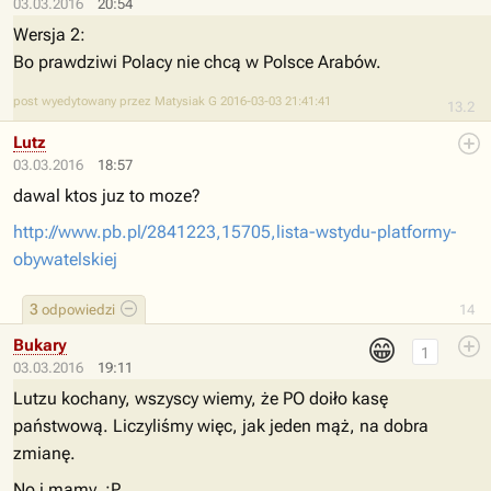
03.03.2016
20:54
Wersja 2:
Bo prawdziwi Polacy nie chcą w Polsce Arabów.
post wyedytowany przez Matysiak G 2016-03-03 21:41:41
13.2
Lutz
03.03.2016
18:57
dawal ktos juz to moze?
http://www.pb.pl/2841223,15705,lista-wstydu-platformy-
obywatelskiej
3
odpowiedzi
14
😁
Bukary
1
03.03.2016
19:11
Lutzu kochany, wszyscy wiemy, że PO doiło kasę
państwową. Liczyliśmy więc, jak jeden mąż, na dobra
zmianę.
No i mamy. :P