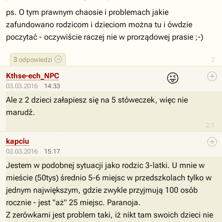
ps. O tym prawnym chaosie i problemach jakie
zafundowano rodzicom i dzieciom można tu i ówdzie
poczytać - oczywiście raczej nie w prorządowej prasie ;-)
3
odpowiedzi
2
😜
Kthse-ech_NPC
03.03.2016
14:33
Ale z 2 dzieci załapiesz się na 5 stóweczek, więc nie
marudź.
2.1
kapciu
03.03.2016
15:17
Jestem w podobnej sytuacji jako rodzic 3-latki. U mnie w
mieście (50tys) średnio 5-6 miejsc w przedszkolach tylko w
jednym największym, gdzie zwykle przyjmują 100 osób
rocznie - jest "aż" 25 miejsc. Paranoja.
Z zerówkami jest problem taki, iż nikt tam swoich dzieci nie