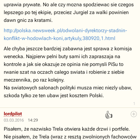
uprawia prywate. No ale czy mozna spodziewac sie czegos
lepszego po tej ekipie, przeciez Jurgiel za walki powinien
dawn gnic za kratami.
http://polska.newsweek.pl/odwolani-dyrektorzy-stadnin-
konflikt-w-hodowlach-koni,artykuly,380920,1.html
Ale chyba jeszcze bardziej zabawna jest sprawa z komisja
wenecka. Najpierw pelni buty sami ich zapraszaja na
kontrole a jak sie okazuje ze opinia nie pomysli PiSu to
rwanie szat na oczach calego swiata i robienie z siebie
meczennika, po raz kolejny.
Na swiatowych salonach polityki musza miec niezly ubaw,
szkoda tylko ze ten ubaw jest kosztem Polski.
1
👍
lordpilot
03.03.2016
14:29
Pisałem, że nazwisko Trela otwiera każde drzwi i portfele.
Nie pisałem, że Trela (wraz z resztą zwolnionych fachowców