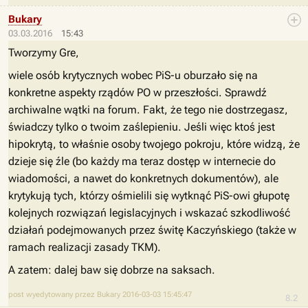
Bukary
03.03.2016
15:43
Tworzymy Gre,
wiele osób krytycznych wobec PiS-u oburzało się na
konkretne aspekty rządów PO w przeszłości. Sprawdź
archiwalne wątki na forum. Fakt, że tego nie dostrzegasz,
świadczy tylko o twoim zaślepieniu. Jeśli więc ktoś jest
hipokrytą, to właśnie osoby twojego pokroju, które widzą, że
dzieje się źle (bo każdy ma teraz dostęp w internecie do
wiadomości, a nawet do konkretnych dokumentów), ale
krytykują tych, którzy ośmielili się wytknąć PiS-owi głupotę
kolejnych rozwiązań legislacyjnych i wskazać szkodliwość
działań podejmowanych przez świtę Kaczyńskiego (także w
ramach realizacji zasady TKM).
A zatem: dalej baw się dobrze na saksach.
post wyedytowany przez Bukary 2016-03-03 15:45:47
8.2