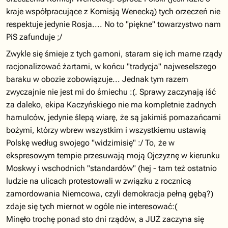
kraje współpracujące z Komisją Wenecką) tych orzeczeń nie
respektuje jedynie Rosja.... No to "piękne" towarzystwo nam
PiS zafunduje ;/
Zwykle się śmieje z tych gamoni, staram się ich marne rządy
racjonalizować żartami, w końcu "tradycja" najweselszego
baraku w obozie zobowiązuje... Jednak tym razem
zwyczajnie nie jest mi do śmiechu :(. Sprawy zaczynają iść
za daleko, ekipa Kaczyńskiego nie ma kompletnie żadnych
hamulców, jedynie ślepą wiarę, że są jakimiś pomazańcami
bożymi, którzy wbrew wszystkim i wszystkiemu ustawią
Polskę według swojego "widzimisię" :/ To, że w
ekspresowym tempie przesuwają moją Ojczyznę w kierunku
Moskwy i wschodnich "standardów" (hej - tam też ostatnio
ludzie na ulicach protestowali w związku z rocznicą
zamordowania Niemcowa, czyli demokracja pełną gębą?)
zdaje się tych miernot w ogóle nie interesować:(
Minęło trochę ponad sto dni rządów, a JUŻ zaczyna się