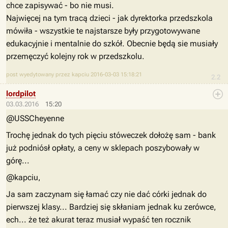
chce zapisywać - bo nie musi.
Najwięcej na tym tracą dzieci - jak dyrektorka przedszkola
mówiła - wszystkie te najstarsze były przygotowywane
edukacyjnie i mentalnie do szkół. Obecnie będą sie musiały
przemęczyć kolejny rok w przedszkolu.
post wyedytowany przez kapciu 2016-03-03 15:18:21
2.2
lordpilot
03.03.2016
15:20
@USSCheyenne
Trochę jednak do tych pięciu stóweczek dołożę sam - bank
już podniósł opłaty, a ceny w sklepach poszybowały w
górę...
@kapciu,
Ja sam zaczynam się łamać czy nie dać córki jednak do
pierwszej klasy... Bardziej się skłaniam jednak ku zerówce,
ech... że też akurat teraz musiał wypaść ten rocznik