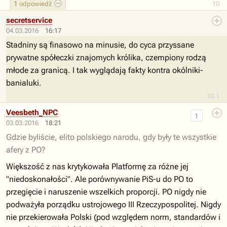
1
odpowiedź
10
secretservice
04.03.2016
16:17
Stadniny są finasowo na minusie, do cyca przyssane
prywatne spółeczki znajomych królika, czempiony rodzą
młode za granicą. I tak wyglądają fakty kontra okólniki-
banialuki.
10.1
Veesbeth_NPC
1
03.03.2016
18:21
Gdzie byliście, elito polskiego narodu, gdy były te wszystkie
afery z PO?
Większość z nas krytykowała Platformę za różne jej
"niedoskonałości". Ale porównywanie PiS-u do PO to
przegięcie i naruszenie wszelkich proporcji. PO nigdy nie
podważyła porządku ustrojowego III Rzeczypospolitej. Nigdy
nie przekierowała Polski (pod względem norm, standardów i