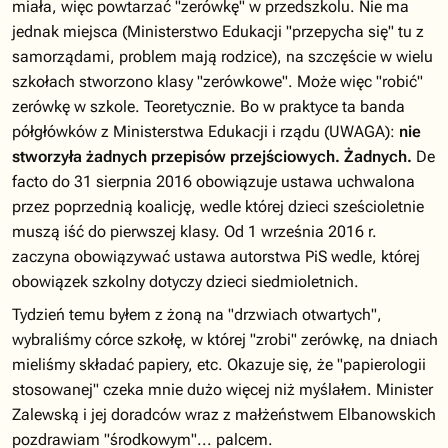
miała, więc powtarzać "zerówkę" w przedszkolu. Nie ma
jednak miejsca (Ministerstwo Edukacji "przepycha się" tu z
samorządami, problem mają rodzice), na szczęście w wielu
szkołach stworzono klasy "zerówkowe". Może więc "robić"
zerówkę w szkole. Teoretycznie. Bo w praktyce ta banda
półgłówków z Ministerstwa Edukacji i rządu (UWAGA):
nie
stworzyła żadnych przepisów przejściowych. Żadnych.
De
facto do 31 sierpnia 2016 obowiązuje ustawa uchwalona
przez poprzednią koalicję, wedle której dzieci sześcioletnie
muszą iść do pierwszej klasy. Od 1 września 2016 r.
zaczyna obowiązywać ustawa autorstwa PiS wedle, której
obowiązek szkolny dotyczy dzieci siedmioletnich.
Tydzień temu byłem z żoną na "drzwiach otwartych",
wybraliśmy córce szkołę, w której "zrobi" zerówkę, na dniach
mieliśmy składać papiery, etc. Okazuje się, że "papierologii
stosowanej" czeka mnie dużo więcej niż myślałem. Minister
Zalewską i jej doradców wraz z małżeństwem Elbanowskich
pozdrawiam "środkowym"... palcem.