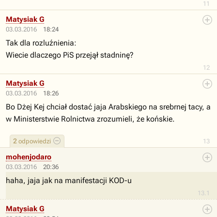
11
Matysiak G
03.03.2016
18:24
Tak dla rozluźnienia:
Wiecie dlaczego PiS przejął stadninę?
12
Matysiak G
03.03.2016
18:26
Bo Dżej Kej chciał dostać jaja Arabskiego na srebrnej tacy, a
w Ministerstwie Rolnictwa zrozumieli, że końskie.
2
odpowiedzi
13
mohenjodaro
03.03.2016
20:36
haha, jaja jak na manifestacji KOD-u
13.1
Matysiak G