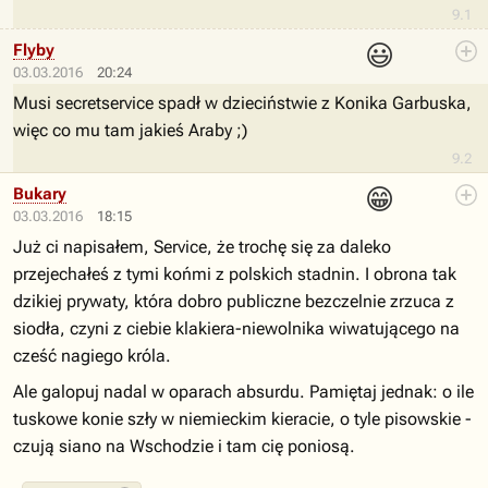
9.1
😃
Flyby
03.03.2016
20:24
Musi secretservice spadł w dzieciństwie z Konika Garbuska,
więc co mu tam jakieś Araby ;)
9.2
😁
Bukary
03.03.2016
18:15
Już ci napisałem, Service, że trochę się za daleko
przejechałeś z tymi końmi z polskich stadnin. I obrona tak
dzikiej prywaty, która dobro publiczne bezczelnie zrzuca z
siodła, czyni z ciebie klakiera-niewolnika wiwatującego na
cześć nagiego króla.
Ale galopuj nadal w oparach absurdu. Pamiętaj jednak: o ile
tuskowe konie szły w niemieckim kieracie, o tyle pisowskie -
czują siano na Wschodzie i tam cię poniosą.