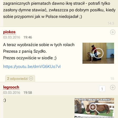
zagranicznych piernatach dawno ikrę stracił - potrafi tylko
zasłony dymne stawiać, zwłaszcza po dobrym posiłku, kiedy
sobie przypomni jak w Polsce niedojadał ;)
14.3
piokos
03.03.2016
19:46
A teraz wyobraźcie sobie w tych rolach
Prezesa z panią Szydło.
Prezes oczywiście w siodle ;)
https://youtu.be/dmVG6KUo7vI
2
odpowiedzi
15
legrooch
1
03.03.2016
19:58
:)