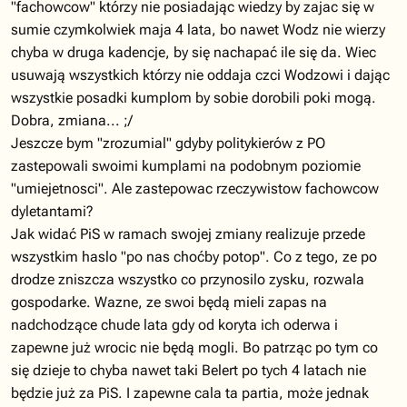
"fachowcow" którzy nie posiadając wiedzy by zajac się w
sumie czymkolwiek maja 4 lata, bo nawet Wodz nie wierzy
chyba w druga kadencje, by się nachapać ile się da. Wiec
usuwają wszystkich którzy nie oddaja czci Wodzowi i dając
wszystkie posadki kumplom by sobie dorobili poki mogą.
Dobra, zmiana... ;/
Jeszcze bym "zrozumial" gdyby politykierów z PO
zastepowali swoimi kumplami na podobnym poziomie
"umiejetnosci". Ale zastepowac rzeczywistow fachowcow
dyletantami?
Jak widać PiS w ramach swojej zmiany realizuje przede
wszystkim haslo "po nas choćby potop". Co z tego, ze po
drodze zniszcza wszystko co przynosilo zysku, rozwala
gospodarke. Wazne, ze swoi będą mieli zapas na
nadchodzące chude lata gdy od koryta ich oderwa i
zapewne już wrocic nie będą mogli. Bo patrząc po tym co
się dzieje to chyba nawet taki Belert po tych 4 latach nie
będzie już za PiS. I zapewne cala ta partia, może jednak