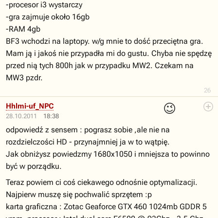
-procesor i3 wystarczy
-gra zajmuje około 16gb
-RAM 4gb
BF3 wchodzi na laptopy. w/g mnie to dość przeciętna gra.
Mam ją i jakoś nie przypadła mi do gustu. Chyba nie spędzę
przed nią tych 800h jak w przypadku MW2. Czekam na
MW3 pzdr.
26
😉
Hhlmi-uf_NPC
28.10.2011
18:38
odpowiedź z sensem : pograsz sobie ,ale nie na
rozdzielczości HD - przynajmniej ja w to wątpię.
Jak obniżysz powiedzmy 1680x1050 i mniejsza to powinno
być w porządku.
Teraz powiem ci coś ciekawego odnośnie optymalizacji.
Najpierw muszę się pochwalić sprzętem :p
karta graficzna : Zotac Geaforce GTX 460 1024mb GDDR 5