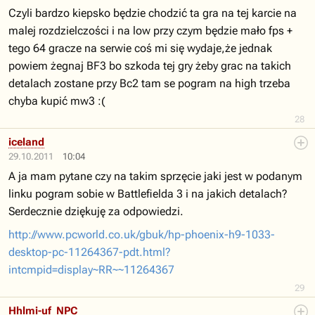
Czyli bardzo kiepsko będzie chodzić ta gra na tej karcie na
malej rozdzielczości i na low przy czym będzie mało fps +
tego 64 gracze na serwie coś mi się wydaje,że jednak
powiem żegnaj BF3 bo szkoda tej gry żeby grac na takich
detalach zostane przy Bc2 tam se pogram na high trzeba
chyba kupić mw3 :(
28
iceland
29.10.2011
10:04
A ja mam pytane czy na takim sprzęcie jaki jest w podanym
linku pogram sobie w Battlefielda 3 i na jakich detalach?
Serdecznie dziękuję za odpowiedzi.
http://www.pcworld.co.uk/gbuk/hp-phoenix-h9-1033-
desktop-pc-11264367-pdt.html?
intcmpid=display~RR~~11264367
29
Hhlmi-uf_NPC