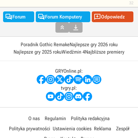
32



Forum
Forum Komputery
Odpowiedz


Poradnik Gothic Remake
Najlepsze gry 2026 roku
Najlepsze gry 2025 roku
Wiedźmin 4
Najbliższe premiery
GRYOnline.pl:
tvgry.pl:
O nas
Regulamin
Polityka redakcyjna
Polityka prywatności
Ustawienia cookies
Reklama
Zespół