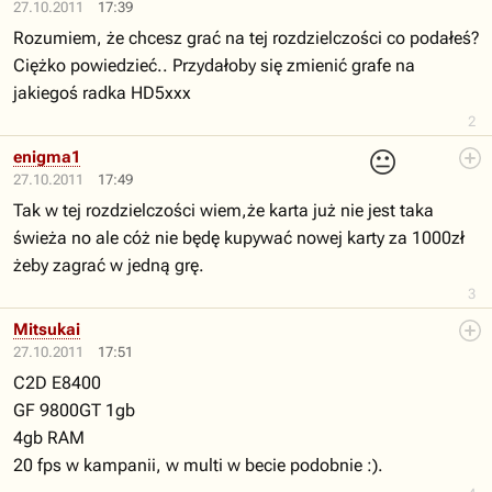
27.10.2011
17:39
Rozumiem, że chcesz grać na tej rozdzielczości co podałeś?
Ciężko powiedzieć.. Przydałoby się zmienić grafe na
jakiegoś radka HD5xxx
2
😐
enigma1
27.10.2011
17:49
Tak w tej rozdzielczości wiem,że karta już nie jest taka
świeża no ale cóż nie będę kupywać nowej karty za 1000zł
żeby zagrać w jedną grę.
3
Mitsukai
27.10.2011
17:51
C2D E8400
GF 9800GT 1gb
4gb RAM
20 fps w kampanii, w multi w becie podobnie :).