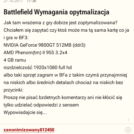
27.10.2011
17:36
Battlefield Wymagania opytmalizacja
Jak tam wrażenia z gry dobrze jest zoptymalizowana?
Chciałem się zapytać czy ktoś może ma tą sama kartę co ja
i gra w BF3:
NVIDIA GeForce 9800GT 512MB (ddr3)
AMD Phenom(tm) II 955 3.2x4
4 GB ramu
rozdzielczość 1920x1080 full hd
albo taki sprzęt zagram w BFa z takim czymś przynajmniej
na niskich albo średnich detalach chociaż na niskich bez
przycinki:
Proszę nie pisać bzdetnych komentarzy ani nie kłócić się
tylko udzielać odpowiedzi z sensem
Wypowiadajcie się...
1
zanonimizowany812450