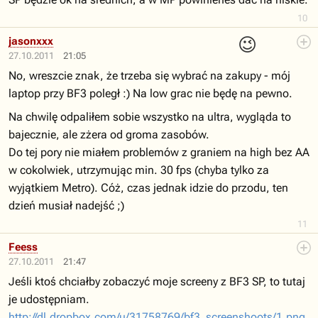
10
😉
jasonxxx
27.10.2011
21:05
No, wreszcie znak, że trzeba się wybrać na zakupy - mój
laptop przy BF3 poległ :) Na low grac nie będę na pewno.
Na chwilę odpaliłem sobie wszystko na ultra, wygląda to
bajecznie, ale zżera od groma zasobów.
Do tej pory nie miałem problemów z graniem na high bez AA
w cokolwiek, utrzymując min. 30 fps (chyba tylko za
wyjątkiem Metro). Cóż, czas jednak idzie do przodu, ten
dzień musiał nadejść ;)
11
Feess
27.10.2011
21:47
Jeśli ktoś chciałby zobaczyć moje screeny z BF3 SP, to tutaj
je udostępniam.
http://dl.dropbox.com/u/31758769/bf3_screenshoots/1.png