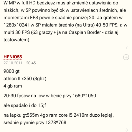
W MP w full HD będziesz musiał zmienić ustawienia do
niskich, w SP powinno być ok w ustawieniach średnich, ale
momentami FPS pewnie spadnie poniżej 20. Ja grałem w
1280x1024 i w SP miałem średnio (na Ultra) 40-50 FPS, a w
multi 30 FPS (63 graczy + ja na Caspian Border - dzisiaj
testowałem).
7
HENIO55
27.10.2011
20:45
9800 gt
athlon II x250 (3ghz)
4 gb ram
20-30 fpsow na low w becie przy 1680*1050
ale spadalo i do 15;f
na lapku gt555m 4gb ram core i5 2410m duzo lepiej ,
srednie plynnie przy 1378*768
8