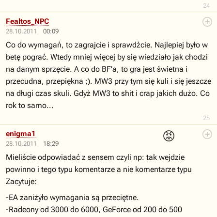
24
Fealtos_NPC
28.10.2011
00:09
Co do wymagań, to zagrajcie i sprawdźcie. Najlepiej było w
betę pograć. Wtedy mniej więcej by się wiedziało jak chodzi
na danym sprzęcie. A co do BF'a, to gra jest świetna i
przecudna, przepiękna ;). MW3 przy tym się kuli i się jeszcze
na długi czas skuli. Gdyż MW3 to shit i crap jakich dużo. Co
rok to samo...
25
😡
enigma1
28.10.2011
18:29
Mieliście odpowiadać z sensem czyli np: tak wejdzie
powinno i tego typu komentarze a nie komentarze typu
Zacytuje:
-EA zaniżyło wymagania są przeciętne.
-Radeony od 3000 do 6000, GeForce od 200 do 500