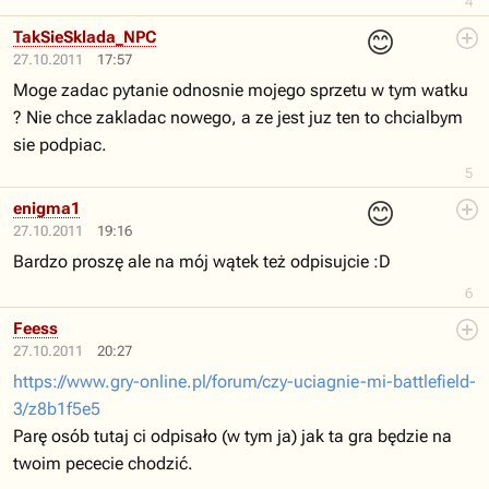
4
😊
TakSieSklada_NPC
27.10.2011
17:57
Moge zadac pytanie odnosnie mojego sprzetu w tym watku
? Nie chce zakladac nowego, a ze jest juz ten to chcialbym
sie podpiac.
5
😊
enigma1
27.10.2011
19:16
Bardzo proszę ale na mój wątek też odpisujcie :D
6
Feess
27.10.2011
20:27
https://www.gry-online.pl/forum/czy-uciagnie-mi-battlefield-
3/z8b1f5e5
Parę osób tutaj ci odpisało (w tym ja) jak ta gra będzie na
twoim pececie chodzić.