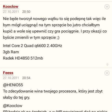
Kooclow
27.10.2011
20:50
Nie będe tworzył nowego wątku to się podepnę tak więc ile
bym mógł uciągnąć na tym sprzęcie bo jutro chciałbym
kupić a wole się upewnić czy gra pociągnie. I przy okazji co
byście zmienili w tym sprzęcie ;)
Intel Core 2 Quad q6600 2.40GHz
3gb Ram
Radek HD4850 512mb
9
Feess
27.10.2011
20:54
@HENIO55
To zdecydowanie wina twojego procesora, który jest zbyt
słaby do tej gry.
@Kooclow
SP będzie ok na średnich, a w MP powinieneś dać na niskie.