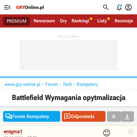




Newsroom
Gry
Rankingi
Listy
Recenzje
PREMIUM
www.gry-online.pl
Forum
Tech
Komputery



Battlefield Wymagania opytmalizacja




Forum Komputery
Odpowiedz
😊
enigma1