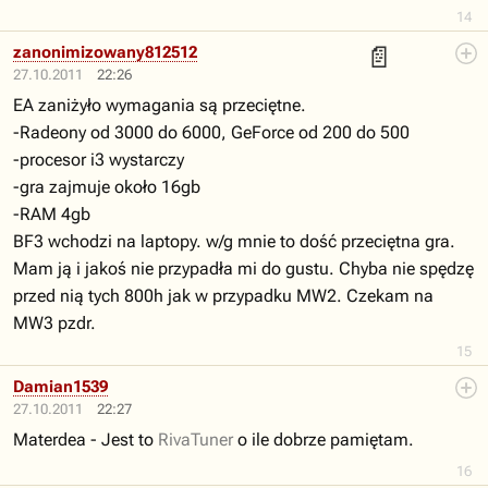
14
📄
zanonimizowany812512
27.10.2011
22:26
EA zaniżyło wymagania są przeciętne.
-Radeony od 3000 do 6000, GeForce od 200 do 500
-procesor i3 wystarczy
-gra zajmuje około 16gb
-RAM 4gb
BF3 wchodzi na laptopy. w/g mnie to dość przeciętna gra.
Mam ją i jakoś nie przypadła mi do gustu. Chyba nie spędzę
przed nią tych 800h jak w przypadku MW2. Czekam na
MW3 pzdr.
15
Damian1539
27.10.2011
22:27
Materdea - Jest to
RivaTuner
o ile dobrze pamiętam.
16