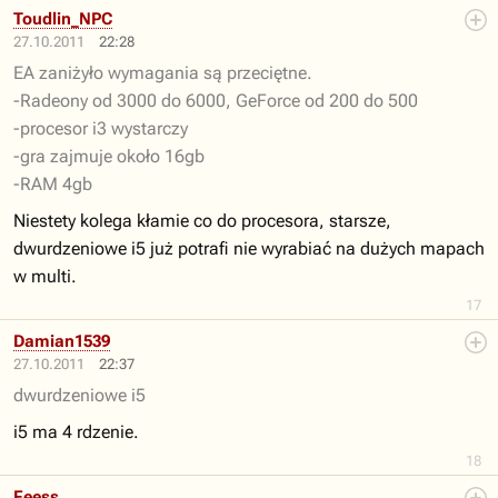
Toudlin_NPC
27.10.2011
22:28
EA zaniżyło wymagania są przeciętne.
-Radeony od 3000 do 6000, GeForce od 200 do 500
-procesor i3 wystarczy
-gra zajmuje około 16gb
-RAM 4gb
Niestety kolega kłamie co do procesora, starsze,
dwurdzeniowe i5 już potrafi nie wyrabiać na dużych mapach
w multi.
17
Damian1539
27.10.2011
22:37
dwurdzeniowe i5
i5 ma 4 rdzenie.
18
Feess