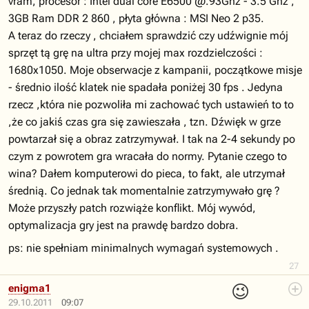
vram, procesor : Intel dual core E6500 @.93Ghz - 3.5 Ghz ,
3GB Ram DDR 2 860 , płyta główna : MSI Neo 2 p35.
A teraz do rzeczy , chciałem sprawdzić czy udźwignie mój
sprzęt tą grę na ultra przy mojej max rozdzielczości :
1680x1050. Moje obserwacje z kampanii, początkowe misje
- średnio ilość klatek nie spadała poniżej 30 fps . Jedyna
rzecz ,która nie pozwoliła mi zachować tych ustawień to to
,że co jakiś czas gra się zawieszała , tzn. Dźwięk w grze
powtarzał się a obraz zatrzymywał. I tak na 2-4 sekundy po
czym z powrotem gra wracała do normy. Pytanie czego to
wina? Dałem komputerowi do pieca, to fakt, ale utrzymał
średnią. Co jednak tak momentalnie zatrzymywało grę ?
Może przyszły patch rozwiąże konflikt. Mój wywód,
optymalizacja gry jest na prawdę bardzo dobra.
ps: nie spełniam minimalnych wymagań systemowych .
27
😉
enigma1
29.10.2011
09:07