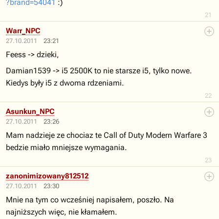
?brand=54041
:)
21
Warr_NPC
27.10.2011
23:21
Feess -> dzieki,
Damian1539 -> i5 2500K to nie starsze i5, tylko nowe.
Kiedys były i5 z dwoma rdzeniami.
22
Asunkun_NPC
27.10.2011
23:26
Mam nadzieje ze chociaz te Call of Duty Modern Warfare 3
bedzie miało mniejsze wymagania.
23
zanonimizowany812512
27.10.2011
23:30
Mnie na tym co wcześniej napisałem, poszło. Na
najniższych więc, nie kłamałem.