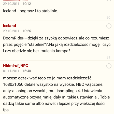
29.10.2011
10:12
iceland - pograsz i to stabilnie.
30
iceland
29.10.2011
10:26
DoomRider---dzięki za szybką odpowiedz,ale co rozumiesz
przez pojęcie "stabilnie"?.Na jaką rozdzielczosc mogę liczyc
i czy obedzie się bez mulenia kompa?
31
Hhlmi-uf_NPC
01.11.2011
16:40
możesz oczekiwać tego co ja mam rozdzielczość
1680x1050 detale wszystko na wysokie, HBO włączone,
anty-aliasing on wysoki , multisampling x4. Ustawienia
automatyczne przynajmniej dały mi takie ustawienia , Tobie
dadzą takie same albo nawet i lepsze przy wiekszej ilości
fps.