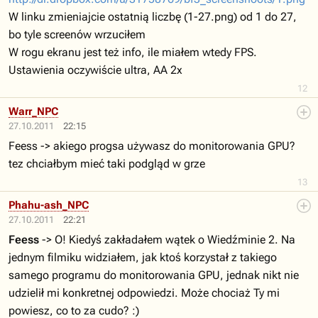
W linku zmieniajcie ostatnią liczbę (1-27.png) od 1 do 27,
bo tyle screenów wrzuciłem
W rogu ekranu jest też info, ile miałem wtedy FPS.
Ustawienia oczywiście ultra, AA 2x
12
Warr_NPC
27.10.2011
22:15
Feess -> akiego progsa używasz do monitorowania GPU?
tez chciałbym mieć taki podgląd w grze
13
Phahu-ash_NPC
27.10.2011
22:21
Feess
-> O! Kiedyś zakładałem wątek o Wiedźminie 2. Na
jednym filmiku widziałem, jak ktoś korzystał z takiego
samego programu do monitorowania GPU, jednak nikt nie
udzielił mi konkretnej odpowiedzi. Może chociaż Ty mi
powiesz, co to za cudo? :)