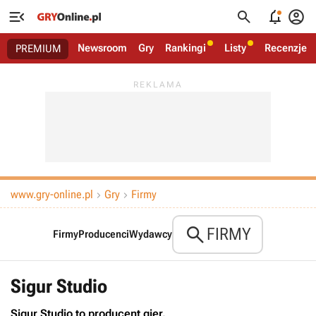




Newsroom
Gry
Rankingi
Listy
Recenzje
PREMIUM
www.gry-online.pl
Gry
Firmy



FIRMY
Firmy
Producenci
Wydawcy
Sigur Studio
Sigur Studio to producent gier.