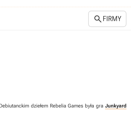

FIRMY
 Debiutanckim dziełem Rebelia Games była gra
Junkyard