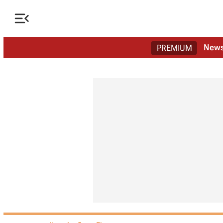

New
PREMIUM