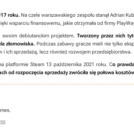
017 roku.
Na czele warszawskiego zespołu stanął Adrian Kuba
ięki wsparciu finansowemu, jakie otrzymała od firmy PlayWa
ad swoim debiutanckim projektem.
Tworzony przez nich ty
la złomowiska.
Podczas zabawy gracze mieli nie tylko eks
w i ich sprzedażą, lecz również rozwojem przedsiębiorstwa.
 platformie Steam 13 października 2021 roku. C
o prawda
ch od rozpoczęcia sprzedaży zwróciła się połowa kosztów 
ames.
PS5