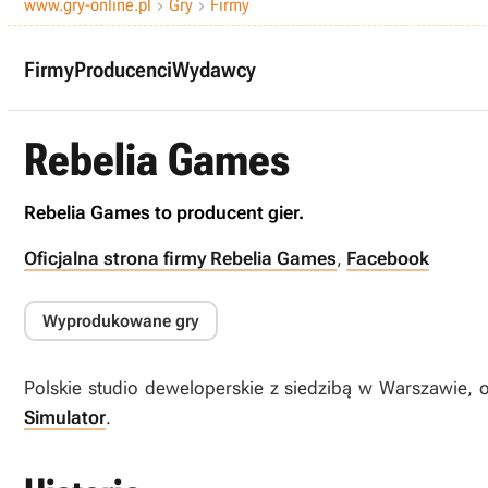
www.gry-online.pl
Gry
Firmy


Firmy
Producenci
Wydawcy
Rebelia Games
Rebelia Games to producent gier.
Oficjalna strona firmy Rebelia Games
,
Facebook
Wyprodukowane gry
Polskie studio deweloperskie z siedzibą w Warszawie, 
Simulator
.