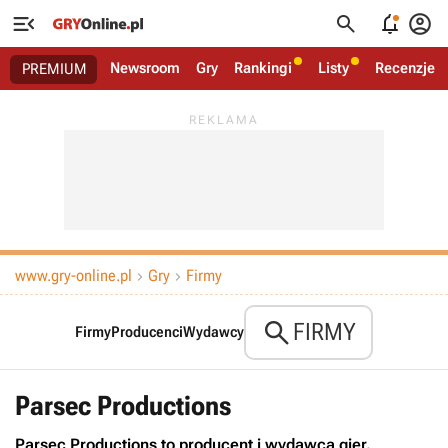




Newsroom
Gry
Rankingi
Listy
Recenzje
PREMIUM
www.gry-online.pl
Gry
Firmy



FIRMY
Firmy
Producenci
Wydawcy
Parsec Productions
Parsec Productions to producent i wydawca gier.