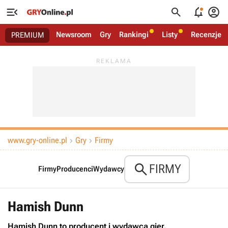




Newsroom
Gry
Rankingi
Listy
Recenzje
PREMIUM
www.gry-online.pl
Gry
Firmy



FIRMY
Firmy
Producenci
Wydawcy
Hamish Dunn
Hamish Dunn to producent i wydawca gier.