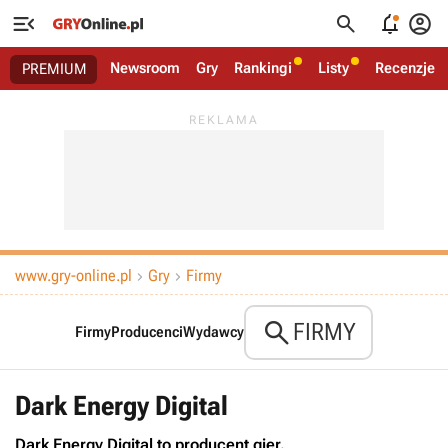




Newsroom
Gry
Rankingi
Listy
Recenzje
PREMIUM
www.gry-online.pl
Gry
Firmy



FIRMY
Firmy
Producenci
Wydawcy
Dark Energy Digital
Dark Energy Digital to producent gier.