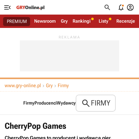




Newsroom
Gry
Rankingi
Listy
Recenzje
PREMIUM
www.gry-online.pl
Gry
Firmy



FIRMY
Firmy
Producenci
Wydawcy
CherryPop Games
CherryPop Games to producent i wydawca gier.