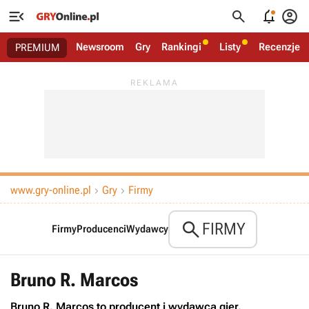




Newsroom
Gry
Rankingi
Listy
Recenzje
PREMIUM
www.gry-online.pl
Gry
Firmy



FIRMY
Firmy
Producenci
Wydawcy
Bruno R. Marcos
Bruno R. Marcos to producent i wydawca gier.