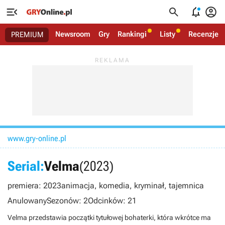




Newsroom
Gry
Rankingi
Listy
Recenzje
PREMIUM
www.gry-online.pl
Serial:
Velma
(2023)
premiera: 2023
animacja, komedia, kryminał, tajemnica
Anulowany
Sezonów: 2
Odcinków: 21
Velma przedstawia początki tytułowej bohaterki, która wkrótce ma