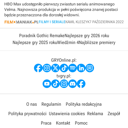
HBO Max udostępniło pierwszy zwiastun serialu animowanego
Velma. Najnowsza produkcja w pełni poświęcona znanej postaci
będzie przeznaczona dla dorosłej widowni.
FILMY I SERIALE
KAMIL KLESZYK
7 PAŹDZIERNIKA 2022
Poradnik Gothic Remake
Najlepsze gry 2026 roku
Najlepsze gry 2025 roku
Wiedźmin 4
Najbliższe premiery
GRYOnline.pl:
tvgry.pl:
O nas
Regulamin
Polityka redakcyjna
Polityka prywatności
Ustawienia cookies
Reklama
Zespół
Praca
Kontakt
Pomoc