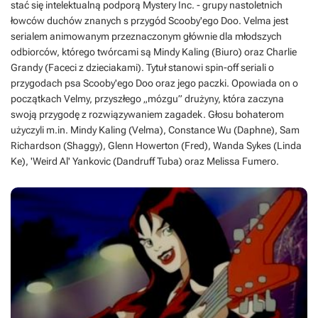
stać się intelektualną podporą Mystery Inc. - grupy nastoletnich
łowców duchów znanych s przygód Scooby'ego Doo. Velma jest
serialem animowanym przeznaczonym głównie dla młodszych
odbiorców, którego twórcami są Mindy Kaling (Biuro) oraz Charlie
Grandy (Faceci z dzieciakami). Tytuł stanowi spin-off seriali o
przygodach psa Scooby'ego Doo oraz jego paczki. Opowiada on o
początkach Velmy, przyszłego „mózgu” drużyny, która zaczyna
swoją przygodę z rozwiązywaniem zagadek. Głosu bohaterom
użyczyli m.in. Mindy Kaling (Velma), Constance Wu (Daphne), Sam
Richardson (Shaggy), Glenn Howerton (Fred), Wanda Sykes (Linda
Ke), 'Weird Al' Yankovic (Dandruff Tuba) oraz Melissa Fumero.