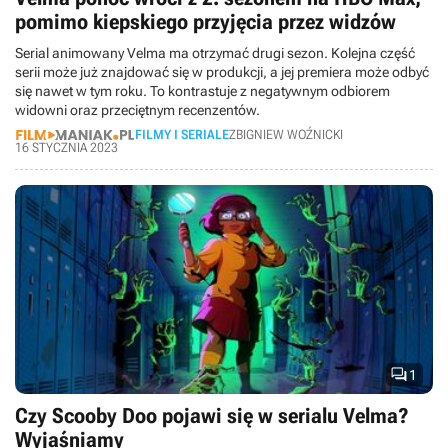
pomimo kiepskiego przyjęcia przez widzów
Serial animowany Velma ma otrzymać drugi sezon. Kolejna część
serii może już znajdować się w produkcji, a jej premiera może odbyć
się nawet w tym roku. To kontrastuje z negatywnym odbiorem
widowni oraz przeciętnym recenzentów.
FILMY I SERIALE
ZBIGNIEW WOŹNICKI
16 STYCZNIA 2023

1
Czy Scooby Doo pojawi się w serialu Velma?
Wyjaśniamy