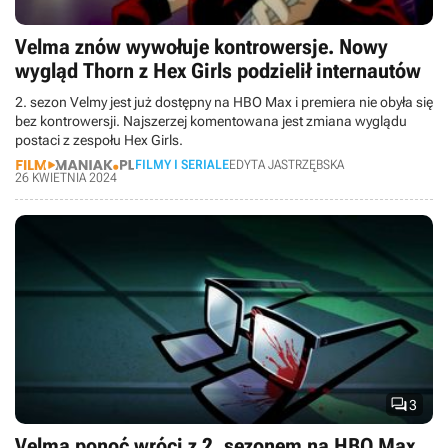
Velma znów wywołuje kontrowersje. Nowy
wygląd Thorn z Hex Girls podzielił internautów
2. sezon Velmy jest już dostępny na HBO Max i premiera nie obyła się
bez kontrowersji. Najszerzej komentowana jest zmiana wyglądu
postaci z zespołu Hex Girls.
FILMY I SERIALE
EDYTA JASTRZĘBSKA
26 KWIETNIA 2024

3
Velma ponoć wróci z 2. sezonem na HBO Max,