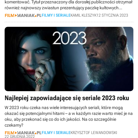
komentować. Tytuł przeznaczony dla dorosłej publiczności otrzymał
również najnowszy zwiastun prezentujący paczkę kultowych
detektywów.
FILMY I SERIALE
KAMIL KLESZYK
12 STYCZNIA 2023
Najlepiej zapowiadające się seriale 2023 roku
W 2023 roku czeka nas wiele interesujących seriali, które mogą
okazać się potencjalnymi hitami – a w każdym razie warto mieć je na
oku, aby przekonać się co do ich jakości. Na co szczególnie
czekamy?
FILMY I SERIALE
KRZYSZTOF LEWANDOWSKI
22 GRUDNIA 2022