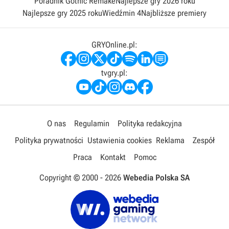
Poradnik Gothic Remake
Najlepsze gry 2026 roku
Najlepsze gry 2025 roku
Wiedźmin 4
Najbliższe premiery
GRYOnline.pl:
tvgry.pl:
O nas
Regulamin
Polityka redakcyjna
Polityka prywatności
Ustawienia cookies
Reklama
Zespół
Praca
Kontakt
Pomoc
Copyright © 2000 -
2026
Webedia Polska SA