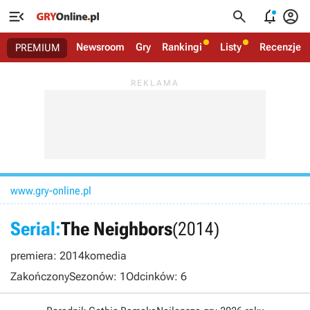




Newsroom
Gry
Rankingi
Listy
Recenzje
PREMIUM
www.gry-online.pl
Serial:
The Neighbors
(2014)
premiera: 2014
komedia
Zakończony
Sezonów: 1
Odcinków: 6