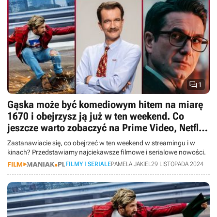

1
Gąska może być komediowym hitem na miarę
1670 i obejrzysz ją już w ten weekend. Co
jeszcze warto zobaczyć na Prime Video, Netflix,
Disney Plus, SkyShowtime i w kinach?
Zastanawiacie się, co obejrzeć w ten weekend w streamingu i w
kinach? Przedstawiamy najciekawsze filmowe i serialowe nowości.
FILMY I SERIALE
PAMELA JAKIEL
29 LISTOPADA 2024