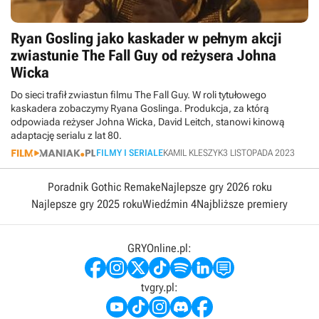
Ryan Gosling jako kaskader w pełnym akcji
zwiastunie The Fall Guy od reżysera Johna
Wicka
Do sieci trafił zwiastun filmu The Fall Guy. W roli tytułowego
kaskadera zobaczymy Ryana Goslinga. Produkcja, za którą
odpowiada reżyser Johna Wicka, David Leitch, stanowi kinową
adaptację serialu z lat 80.
FILMY I SERIALE
KAMIL KLESZYK
3 LISTOPADA 2023
Poradnik Gothic Remake
Najlepsze gry 2026 roku
Najlepsze gry 2025 roku
Wiedźmin 4
Najbliższe premiery
GRYOnline.pl:
tvgry.pl: