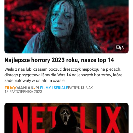

3
Najlepsze horrory 2023 roku, nasze top 14
Wielu z nas lubi czasem poczuć dreszczyk niepokoju na plecach,
dlatego przygotowaliśmy dla Was 14 najlepszych horrorów, które
zadebiutowały w ostatnim czasie.
FILMY I SERIALE
PATRYK KUBIAK
13 PAŹDZIERNIKA 2023