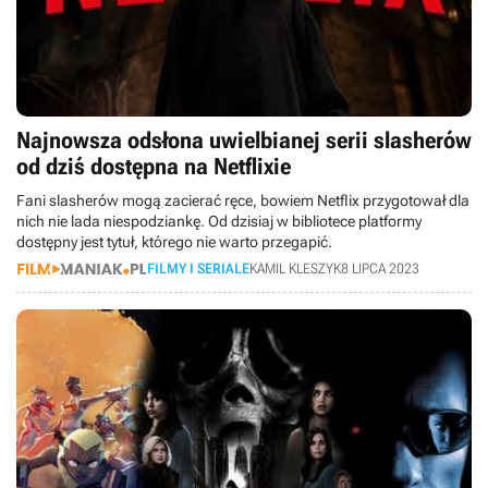
Najnowsza odsłona uwielbianej serii slasherów
od dziś dostępna na Netflixie
Fani slasherów mogą zacierać ręce, bowiem Netflix przygotował dla
nich nie lada niespodziankę. Od dzisiaj w bibliotece platformy
dostępny jest tytuł, którego nie warto przegapić.
FILMY I SERIALE
KAMIL KLESZYK
8 LIPCA 2023