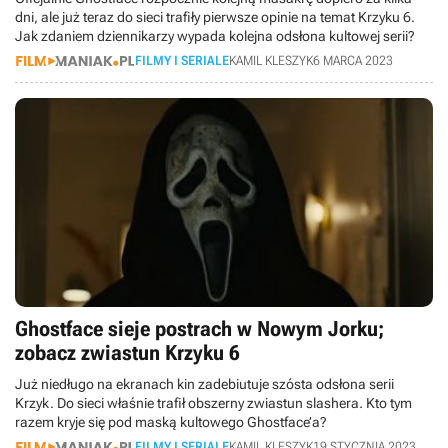
dni, ale już teraz do sieci trafiły pierwsze opinie na temat Krzyku 6.
Jak zdaniem dziennikarzy wypada kolejna odsłona kultowej serii?
FILMY I SERIALE
KAMIL KLESZYK
6 MARCA 2023
Ghostface sieje postrach w Nowym Jorku;
zobacz zwiastun Krzyku 6
Już niedługo na ekranach kin zadebiutuje szósta odsłona serii
Krzyk. Do sieci właśnie trafił obszerny zwiastun slashera. Kto tym
razem kryje się pod maską kultowego Ghostface’a?
FILMY I SERIALE
KAMIL KLESZYK
19 STYCZNIA 2023