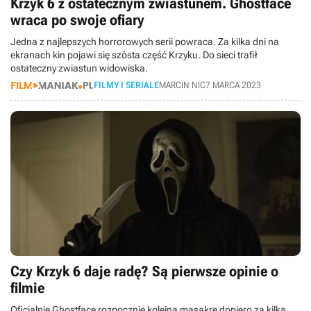
Krzyk 6 z ostatecznym zwiastunem. Ghostface
wraca po swoje ofiary
Jedna z najlepszych horrorowych serii powraca. Za kilka dni na
ekranach kin pojawi się szósta część Krzyku. Do sieci trafił
ostateczny zwiastun widowiska.
FILMY I SERIALE
MARCIN NIC
7 MARCA 2023
Czy Krzyk 6 daje radę? Są pierwsze opinie o
filmie
Oficjalnie Ghostface rozpocznie kolejną masakrę dopiero za kilka