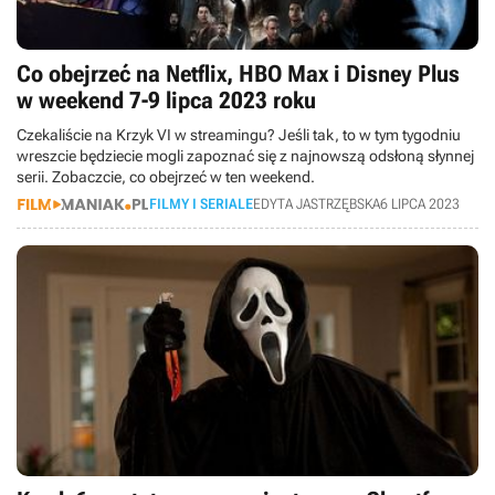
Co obejrzeć na Netflix, HBO Max i Disney Plus
w weekend 7-9 lipca 2023 roku
Czekaliście na Krzyk VI w streamingu? Jeśli tak, to w tym tygodniu
wreszcie będziecie mogli zapoznać się z najnowszą odsłoną słynnej
serii. Zobaczcie, co obejrzeć w ten weekend.
FILMY I SERIALE
EDYTA JASTRZĘBSKA
6 LIPCA 2023