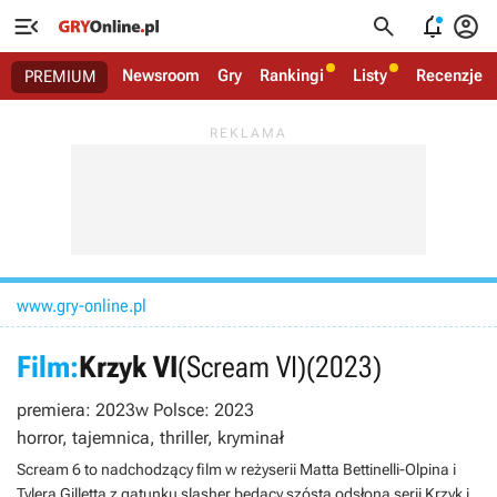




Newsroom
Gry
Rankingi
Listy
Recenzje
PREMIUM
www.gry-online.pl
Film:
Krzyk VI
(Scream VI)
(2023)
premiera: 2023
w Polsce: 2023
horror, tajemnica, thriller, kryminał
Scream 6 to nadchodzący film w reżyserii Matta Bettinelli-Olpina i
Tylera Gilletta z gatunku slasher będący szóstą odsłoną serii Krzyk i