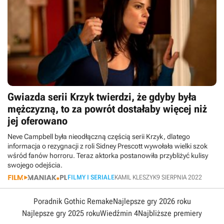
Gwiazda serii Krzyk twierdzi, że gdyby była
mężczyzną, to za powrót dostałaby więcej niż
jej oferowano
Neve Campbell była nieodłączną częścią serii Krzyk, dlatego
informacja o rezygnacji z roli Sidney Prescott wywołała wielki szok
wśród fanów horroru. Teraz aktorka postanowiła przybliżyć kulisy
swojego odejścia.
FILMY I SERIALE
KAMIL KLESZYK
9 SIERPNIA 2022
Poradnik Gothic Remake
Najlepsze gry 2026 roku
Najlepsze gry 2025 roku
Wiedźmin 4
Najbliższe premiery