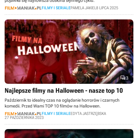
pojawiła się najnowsza odsłona słynnego cyklu.
FILMY I SERIALE
PAMELA JAKIEL
8 LIPCA 2025

3
Najlepsze filmy na Halloween - nasze top 10
Październik to idealny czas na oglądanie horrorów i czarnych
komedii. Przed Wami TOP 10 filmów na Halloween.
FILMY I SERIALE
EDYTA JASTRZĘBSKA
27 PAŹDZIERNIKA 2023