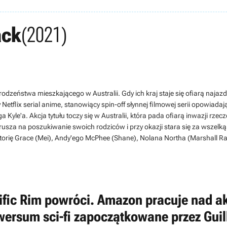
ack
(2021)
ki rodzeństwa mieszkającego w Australii. Gdy ich kraj staje się ofiarą naj
Netflix serial anime, stanowiący spin-off słynnej filmowej serii opowiad
 Kyle'a. Akcja tytułu toczy się w Australii, która pada ofiarą inwazji rze
wyrusza na poszukiwanie swoich rodziców i przy okazji stara się za wszel
ictorię Grace (Mei), Andy'ego McPhee (Shane), Nolana Northa (Marshall R
ific Rim powróci. Amazon pracuje nad a
wersum sci-fi zapoczątkowane przez Guil