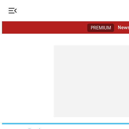

New
PREMIUM