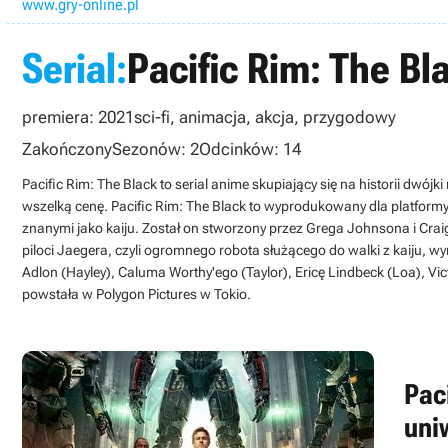
www.gry-online.pl
Serial:
Pacific Rim: The Bl
premiera: 2021
sci-fi, animacja, akcja, przygodowy
Zakończony
Sezonów: 2
Odcinków: 14
Pacific Rim: The Black to serial anime skupiający się na historii dwój
wszelką cenę. Pacific Rim: The Black to wyprodukowany dla platformy 
znanymi jako kaiju. Został on stworzony przez Grega Johnsona i Craiga
piloci Jaegera, czyli ogromnego robota służącego do walki z kaiju, 
Adlon (Hayley), Caluma Worthy'ego (Taylor), Ericę Lindbeck (Loa), V
powstała w Polygon Pictures w Tokio.
Pac
uni