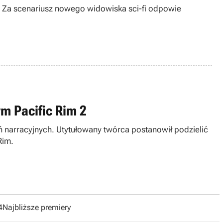
m. Za scenariusz nowego widowiska sci-fi odpowie
m Pacific Rim 2
zań narracyjnych. Utytułowany twórca postanowił podzielić
Rim.
4
Najbliższe premiery