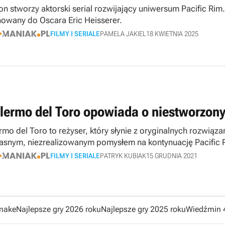
n stworzy aktorski serial rozwijający uniwersum Pacific Ri
owany do Oscara Eric Heisserer.
FILMY I SERIALE
PAMELA JAKIEL
18 KWIETNIA 2025
llermo del Toro opowiada o niestworzony
ermo del Toro to reżyser, który słynie z oryginalnych rozwią
łasnym, niezrealizowanym pomysłem na kontynuację Pacific 
FILMY I SERIALE
PATRYK KUBIAK
15 GRUDNIA 2021
emake
Najlepsze gry 2026 roku
Najlepsze gry 2025 roku
Wiedźmin 