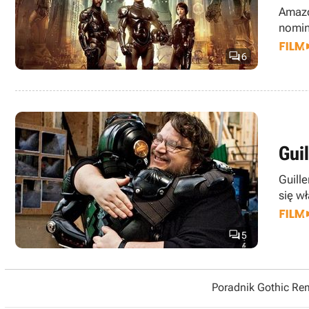
Amazo
nomin

6
Gui
Guill
się w

5
Poradnik Gothic R