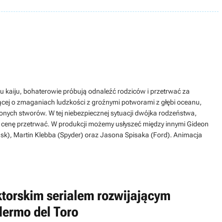
azdu kaiju, bohaterowie próbują odnaleźć rodziców i przetrwać za
ającej o zmaganiach ludzkości z groźnymi potworami z głębi oceanu,
czonych stworów. W tej niebezpiecznej sytuacji dwójka rodzeństwa,
ką cenę przetrwać. W produkcji możemy usłyszeć między innymi Gideon
ask), Martin Klebba (Spyder) oraz Jasona Spisaka (Ford). Animacja
ktorskim serialem rozwijającym
lermo del Toro