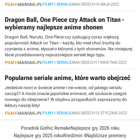
FILMY I SERIALE
ANIA ORZECH
16 MAJA 2022
Dragon Ball, One Piece czy Attack on Titan -
wybieramy najlepsze anime shonen
Dragon Ball, Naruto, One Piece czy zyskujący coraz większą
popularność Attack on Titan – każdy, kto miał choć trochę do
czynienia z anime, słyszał o którymś z tych shonenów. Na niniejszej
liście przedstawiamy najważniejsze seriale tego typu.
FILMY I SERIALE
ANIA ORZECH
17 KWIETNIA 2022
Popularne seriale anime, które warto obejrzeć
Jesteście nowi w świecie anime i nie wiecie, od jakiego serialu
zacząć? A może znacie japońskie animace, ale szukacie czegoś
nowego do obejrzenia? W obydwu przypadkach zapraszamy do
lektury naszej listy!
FILMY I SERIALE
ANIA ORZECH
15 STYCZNIA 2022
Poradnik Gothic Remake
Najlepsze gry 2026 roku
Najlepsze gry 2025 roku
Wiedźmin 4
Najbliższe premiery