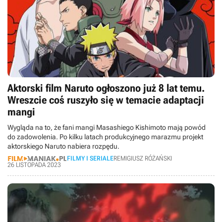
Aktorski film Naruto ogłoszono już 8 lat temu.
Wreszcie coś ruszyło się w temacie adaptacji
mangi
Wygląda na to, że fani mangi Masashiego Kishimoto mają powód
do zadowolenia. Po kilku latach produkcyjnego marazmu projekt
aktorskiego Naruto nabiera rozpędu.
FILMY I SERIALE
REMIGIUSZ RÓŻAŃSKI
26 LISTOPADA 2023