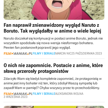
Fan naprawił znienawidzony wygląd Naruto z
Boruto. Tak wyglądałby w anime o wiele lepiej
Naruto doczekał się kontynuacji w postaci anime Boruto, jednak nie
wszystkim spodobała się nowa wersja niesfornego bohatera.
Pewien fan postanowił poprawić jego wygląd.
FILMY I SERIALE
MARCIN NIC
25 PAŹDZIERNIKA 2023
O nich nie zapomnicie. Postacie z anime, które
sławą przerosły protagonistów
Zdarzyło Wam się kiedyś kompletnie zapomnieć, że protagonistą w
anime jest inny bohater niż ten, który zdobył Waszą sympatię lub
zapadł Wam w pamięć? Chyba wszyscy przez to przechodziliśmy.
FILMY I SERIALE
ALEKSANDRA WOLNA
3 WRZEŚNIA 2023