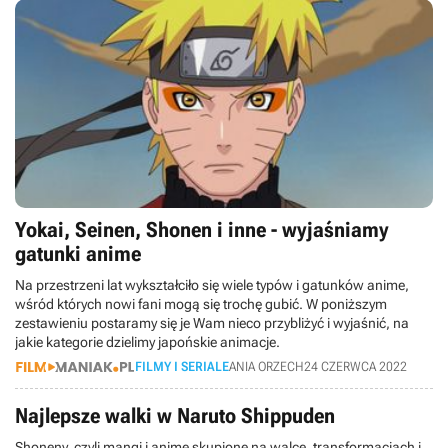
Yokai, Seinen, Shonen i inne - wyjaśniamy
gatunki anime
Na przestrzeni lat wykształciło się wiele typów i gatunków anime,
wśród których nowi fani mogą się trochę gubić. W poniższym
zestawieniu postaramy się je Wam nieco przybliżyć i wyjaśnić, na
jakie kategorie dzielimy japońskie animacje.
FILMY I SERIALE
ANIA ORZECH
24 CZERWCA 2022
Najlepsze walki w Naruto Shippuden
Shoneny, czyli mangi i anime skupione na walce, transformacjach i