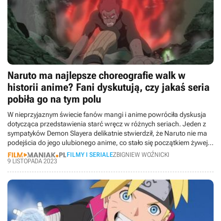
Naruto ma najlepsze choreografie walk w
historii anime? Fani dyskutują, czy jakaś seria
pobiła go na tym polu
W nieprzyjaznym świecie fanów mangi i anime powróciła dyskusja
dotycząca przedstawienia starć wręcz w różnych seriach. Jeden z
sympatyków Demon Slayera delikatnie stwierdził, że Naruto nie ma
podejścia do jego ulubionego anime, co stało się początkiem żywej
wymiany zdań.
FILMY I SERIALE
ZBIGNIEW WOŹNICKI
9 LISTOPADA 2023