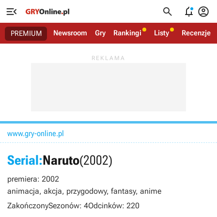




Newsroom
Gry
Rankingi
Listy
Recenzje
PREMIUM
www.gry-online.pl
Serial:
Naruto
(2002)
premiera: 2002
animacja, akcja, przygodowy, fantasy, anime
Zakończony
Sezonów: 4
Odcinków: 220