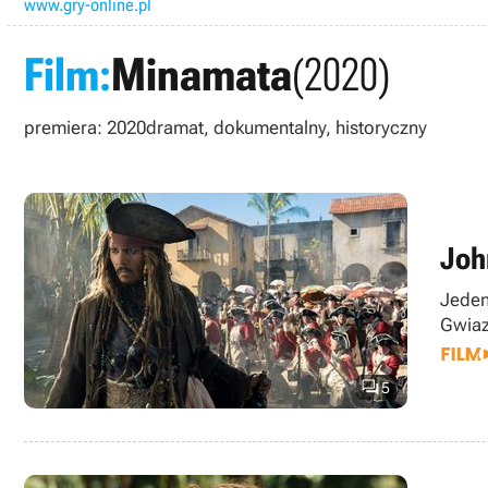
www.gry-online.pl
Film:
Minamata
(2020)
premiera: 2020
dramat, dokumentalny, historyczny
Joh
Jeden
Gwiaz

5