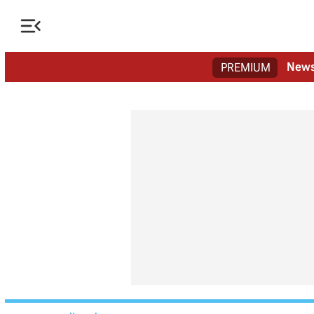

New
PREMIUM