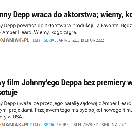
nny Depp wraca do aktorstwa; wiemy, k
y Depp powraca do aktorstwa w produkcji La Favorite. Będzie
– Amber Heard. Wiemy, kogo zagra.
FILMY I SERIALE
ANIA ORZECH
8 LIPCA 2022
y film Johnny'ego Deppa bez premiery w
kotuje
y Depp uważa, że przez jego batalię sądową z Amber Heard
nymi projektami. Przejawem tego ma być bojkot nowego filmu 
ery w USA.
FILMY I SERIALE
HUBERT ŚLEDZIEWSKI
17 SIERPNIA 2021