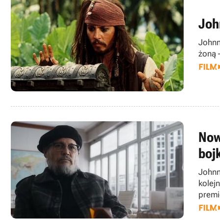
Joh
Johnn
żoną 
Now
boj
Johnn
kolej
premi