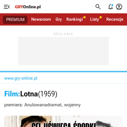




Newsroom
Gry
Rankingi
Listy
Recenzje
PREMIUM
www.gry-online.pl
Film:
Lotna
(1959)
premiera: Anulowana
dramat, wojenny