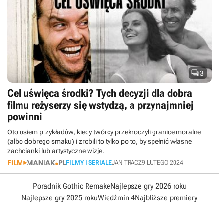

3
Cel uświęca środki? Tych decyzji dla dobra
filmu reżyserzy się wstydzą, a przynajmniej
powinni
Oto osiem przykładów, kiedy twórcy przekroczyli granice moralne
(albo dobrego smaku) i zrobili to tylko po to, by spełnić własne
zachcianki lub artystyczne wizje.
FILMY I SERIALE
JAN TRACZ
9 LUTEGO 2024
Poradnik Gothic Remake
Najlepsze gry 2026 roku
Najlepsze gry 2025 roku
Wiedźmin 4
Najbliższe premiery