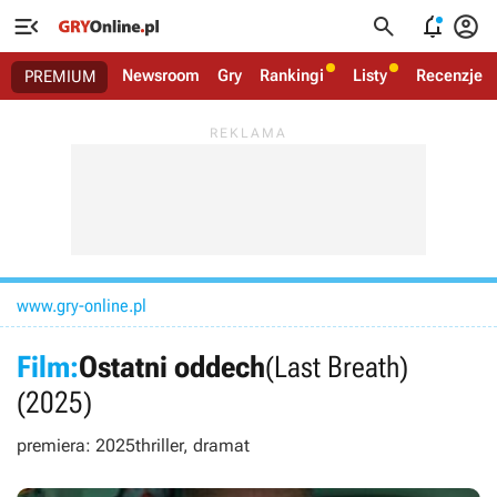




Newsroom
Gry
Rankingi
Listy
Recenzje
PREMIUM
www.gry-online.pl
Film:
Ostatni oddech
(Last Breath)
(2025)
premiera: 2025
thriller, dramat