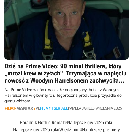
Dziś na Prime Video: 90 minut thrillera, który
„mrozi krew w żyłach". Trzymająca w napięciu
nowość z Woodym Harrelsonem zachwyciła
widzów
Na Prime Video właśnie wleciał emocjonujący thriller z Woodym
Harrelsonem w głównej roli. Tegoroczna produkcja przypadła do
gustu widzom.
FILMY I SERIALE
PAMELA JAKIEL
5 WRZEŚNIA 2025
Poradnik Gothic Remake
Najlepsze gry 2026 roku
Najlepsze gry 2025 roku
Wiedźmin 4
Najbliższe premiery