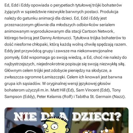
Ed, Edd i Eddy opowiada o perypetiach tytułowej trójki bohaterów
żyjących w sąsiedztwie niezwykle barwnych postaci. Produkcja
należy do gatunku animacji dla dzieci. Ed, Edd i Eddy jest
przeznaczonym głównie dla młodszych odbior4ców serialem
animowanym wyprodukowanym dla stacji Cartoon Network,
którego twórcą jest Danny Antonucci. Tytułowa trójka bohaterów to
dość niesforne chłopaki, którą każdą wolną chwilę spędzają razem.
Eddy jest przywódcą grupy i zawsze ma niekonwencjonalne
pomysły, Edd wspomaga go swoją wiedzą, a Ed, choć nie należy do
najbystrzejszych, niejednokrotnie popisuje się swoją niezwykłą siłą.
Głównym celem trójki jest zdobycie pieniędzy na słodycze, a
zwłaszcza ogromne Łamiszczęki. Celem ich knowań jest barwna
grupa ich sąsiadów. W oryginalnej wersji językowej głosów
bohaterom użyczyli m.in. Matt Hill (Ed), Sam Vincent (Edd), Tony
Sampson (Eddy), Peter Kelamis (Rolf) i Tabitha St. Germain (Nazz).