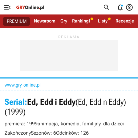




Newsroom
Gry
Rankingi
Listy
Recenzje
PREMIUM
www.gry-online.pl
Serial:
Ed, Edd i Eddy
(Ed, Edd n Eddy)
(1999)
premiera: 1999
animacja, komedia, familijny, dla dzieci
Zakończony
Sezonów: 6
Odcinków: 126