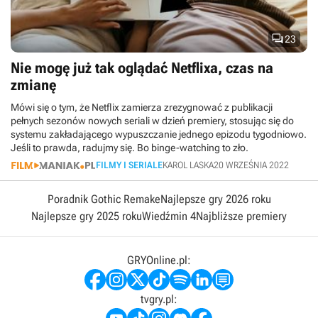

23
Nie mogę już tak oglądać Netflixa, czas na
zmianę
Mówi się o tym, że Netflix zamierza zrezygnować z publikacji
pełnych sezonów nowych seriali w dzień premiery, stosując się do
systemu zakładającego wypuszczanie jednego epizodu tygodniowo.
Jeśli to prawda, radujmy się. Bo binge-watching to zło.
FILMY I SERIALE
KAROL LASKA
20 WRZEŚNIA 2022
Poradnik Gothic Remake
Najlepsze gry 2026 roku
Najlepsze gry 2025 roku
Wiedźmin 4
Najbliższe premiery
GRYOnline.pl:
tvgry.pl: